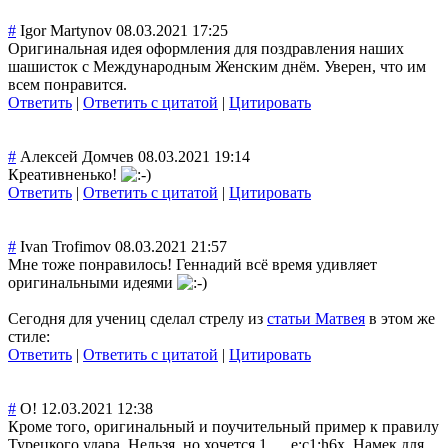
#
Igor Martynov
08.03.2021 17:25
Оригинальная идея оформления для поздравления наших
шашисток с Международным Женским днём. Уверен, что им
всем понравится.
Ответить
|
Ответить с цитатой
|
Цитировать
#
Алексей Домчев
08.03.2021 19:14
Креативненько!
Ответить
|
Ответить с цитатой
|
Цитировать
#
Ivan Trofimov
08.03.2021 21:57
Мне тоже понравилось! Геннадий всё время удивляет
оригинальными идеями
Сегодня для учениц сделал стрелу из
статьи Матвея
в этом же
стиле:
Ответить
|
Ответить с цитатой
|
Цитировать
#
О!
12.03.2021 12:38
Кроме того, оригинальный и поучительный пример к правилу
Турецкого удара. Нельзя, но хочется 1. ... e:c1:h6x. Намек для