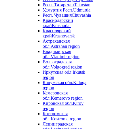
Респ. Татарстан
Tatarstan
Удмуртия Респ.
Udmurtia
Респ. Чувашия
Chuvashia
Краснодарский
край
Krasnodar
Красноярский
край
Krasnoyarsk
Астраханская
обл.
Astrahan region
Владимирская
обл.
Vladimir region
Волгоградская
обл.
Volgograd region
Иркутская обл.
Irkutsk
region
Калужская обл.
Kaluga
region
Кемеровская
обл.
Kemerovo region
Кировская обл.
Kirov
region
Костромская
обл.
Kostroma region
Ленинградская