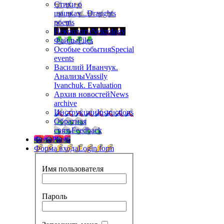
Стихи о
шашках...
Draughts
poems
Некрологи
Nekrology
Файлы
Files
Особые события
Special
events
Василий Иванчук.
Анализы
Vassily
Ivanchuk. Evaluation
Архив новостей
News
archive
Инструкции
Instructions
Обратная
связь
Feedback
Фото
Photo
Форма входа
Login form
Имя пользователя
Пароль