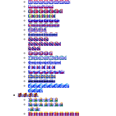
Нидерланды
Netherlands
Польша
Poland
Португалия
Portugal
Сенегал
Senegal
Словения
Slovenia
Суринам
Suriname
США
USA
Тайланд
Thailand
Тринидад и
Тобаго
Trinidad and
Tobago
Турция
Turkey
Узбекистан
Uzbekistan
Финляндия
Finland
Франция
France
Чехия
Czech Republic
Швеция
Sweden
Эстония
Estonia
Разные страны
Different
countries
Разное
Misc.
Учредители
CEO
Команда сайта
Team
website
Поздравления
Congratulations