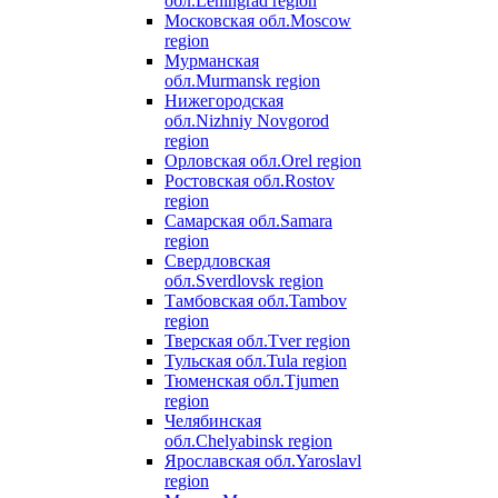
обл.
Leningrad region
Московская обл.
Moscow
region
Мурманская
обл.
Murmansk region
Нижегородская
обл.
Nizhniy Novgorod
region
Орловская обл.
Orel region
Ростовская обл.
Rostov
region
Самарская обл.
Samara
region
Свердловская
обл.
Sverdlovsk region
Тамбовская обл.
Tambov
region
Тверская обл.
Tver region
Тульская обл.
Tula region
Тюменская обл.
Tjumen
region
Челябинская
обл.
Chelyabinsk region
Ярославская обл.
Yaroslavl
region