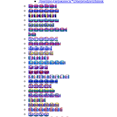
Днепродзержинск*
Dneprodzerzhinsk
Беларусь
Belarus
Армения
Armenia
Бельгия
Belgium
Болгария
Bulgaria
Бразилия
Brasil
Буркина-Фасо
Burkina
Faso
Венгрия
Hungary
Германия
Germany
Израиль
Israel
Испания
Spain
Италия
Italy
Казахстан
Kazakhstan
Катар
Qatar
Китай
China
Кот-д'Ивуар
Ivory Coast
Кюрасао
Curacao
Латвия
Latvia
Литва
Lithuania
Малайзия
Malaysia
Мали
Mali
Молдова
Moldova
Монголия
Mongolia
Нигер
Niger