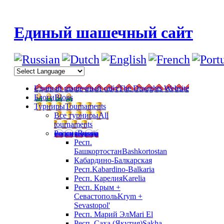
Единый шашечный сайт
Единый шашечный сайт
The Draughts Website
Блоги
Blogs
Турниры
Tournaments
Все турниры
All
tournaments
Россия
Russia
Респ.
Башкортостан
Bashkortostan
Кабардино-Балкарская
Респ.
Kabardino-Balkaria
Респ. Карелия
Karelia
Респ. Крым +
Севастополь
Krym +
Sevastopol'
Респ. Марий Эл
Mari El
Респ. Саха (Якутия)
Sakha