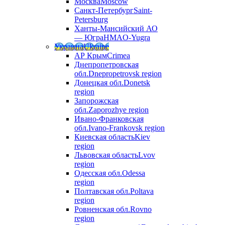
Москва
Moscow
Санкт-Петербург
Saint-
Petersburg
Ханты-Мансийский АО
— Югра
HMAO-Yugra
Украина
Ukraine
АР Крым
Crimea
Днепропетровская
обл.
Dnepropetrovsk region
Донецкая обл.
Donetsk
region
Запорожская
обл.
Zaporozhye region
Ивано-Франковская
обл.
Ivano-Frankovsk region
Киевская область
Kiev
region
Львовская область
Lvov
region
Одесская обл.
Odessa
region
Полтавская обл.
Poltava
region
Ровненская обл.
Rovno
region