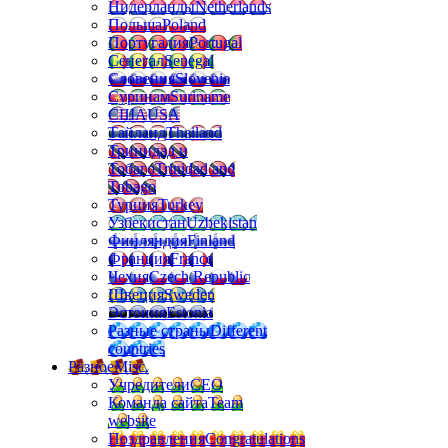
Нидерланды
Netherlands
Польша
Poland
Португалия
Portugal
Сенегал
Senegal
Словения
Slovenia
Суринам
Suriname
США
USA
Тайланд
Thailand
Тринидад и
Тобаго
Trinidad and
Tobago
Турция
Turkey
Узбекистан
Uzbekistan
Финляндия
Finland
Франция
France
Чехия
Czech Republic
Швеция
Sweden
Эстония
Estonia
Разные страны
Different
countries
Разное
Misc.
Учредители
CEO
Команда сайта
Team
website
Поздравления
Congratulations