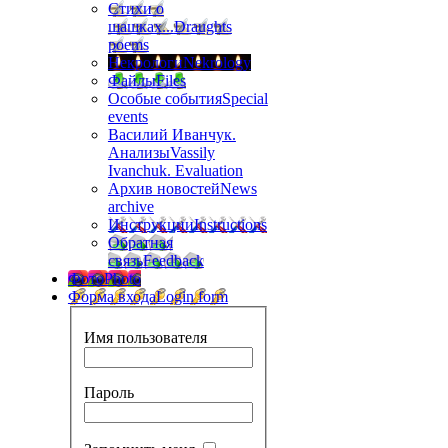
Стихи о
шашках...
Draughts
poems
Некрологи
Nekrology
Файлы
Files
Особые события
Special
events
Василий Иванчук.
Анализы
Vassily
Ivanchuk. Evaluation
Архив новостей
News
archive
Инструкции
Instructions
Обратная
связь
Feedback
Фото
Photo
Форма входа
Login form
Имя пользователя
Пароль