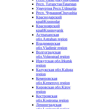
Респ. Татарстан
Tatarstan
Удмуртия Респ.
Udmurtia
Респ. Чувашия
Chuvashia
Краснодарский
край
Krasnodar
Красноярский
край
Krasnoyarsk
Астраханская
обл.
Astrahan region
Владимирская
обл.
Vladimir region
Волгоградская
обл.
Volgograd region
Иркутская обл.
Irkutsk
region
Калужская обл.
Kaluga
region
Кемеровская
обл.
Kemerovo region
Кировская обл.
Kirov
region
Костромская
обл.
Kostroma region
Ленинградская