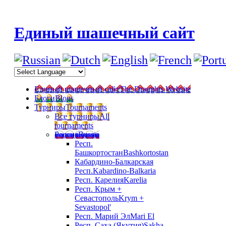
Единый шашечный сайт
Единый шашечный сайт
The Draughts Website
Блоги
Blogs
Турниры
Tournaments
Все турниры
All
tournaments
Россия
Russia
Респ.
Башкортостан
Bashkortostan
Кабардино-Балкарская
Респ.
Kabardino-Balkaria
Респ. Карелия
Karelia
Респ. Крым +
Севастополь
Krym +
Sevastopol'
Респ. Марий Эл
Mari El
Респ. Саха (Якутия)
Sakha