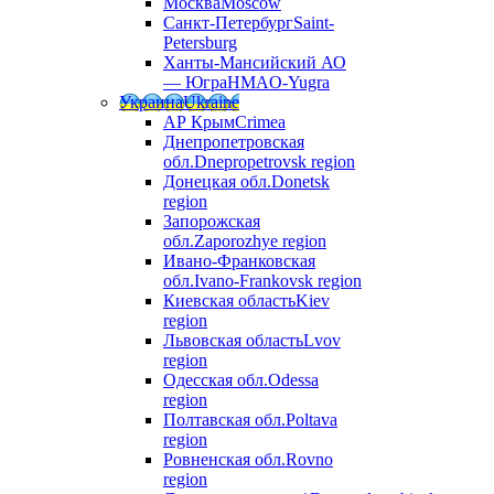
Москва
Moscow
Санкт-Петербург
Saint-
Petersburg
Ханты-Мансийский АО
— Югра
HMAO-Yugra
Украина
Ukraine
АР Крым
Crimea
Днепропетровская
обл.
Dnepropetrovsk region
Донецкая обл.
Donetsk
region
Запорожская
обл.
Zaporozhye region
Ивано-Франковская
обл.
Ivano-Frankovsk region
Киевская область
Kiev
region
Львовская область
Lvov
region
Одесская обл.
Odessa
region
Полтавская обл.
Poltava
region
Ровненская обл.
Rovno
region