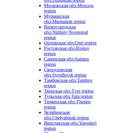
обл.
Leningrad region
Московская обл.
Moscow
region
Мурманская
обл.
Murmansk region
Нижегородская
обл.
Nizhniy Novgorod
region
Орловская обл.
Orel region
Ростовская обл.
Rostov
region
Самарская обл.
Samara
region
Свердловская
обл.
Sverdlovsk region
Тамбовская обл.
Tambov
region
Тверская обл.
Tver region
Тульская обл.
Tula region
Тюменская обл.
Tjumen
region
Челябинская
обл.
Chelyabinsk region
Ярославская обл.
Yaroslavl
region