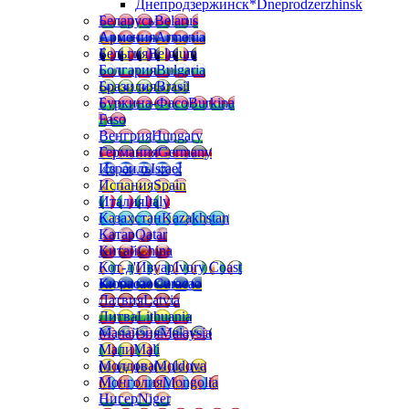
Днепродзержинск*
Dneprodzerzhinsk
Беларусь
Belarus
Армения
Armenia
Бельгия
Belgium
Болгария
Bulgaria
Бразилия
Brasil
Буркина-Фасо
Burkina
Faso
Венгрия
Hungary
Германия
Germany
Израиль
Israel
Испания
Spain
Италия
Italy
Казахстан
Kazakhstan
Катар
Qatar
Китай
China
Кот-д'Ивуар
Ivory Coast
Кюрасао
Curacao
Латвия
Latvia
Литва
Lithuania
Малайзия
Malaysia
Мали
Mali
Молдова
Moldova
Монголия
Mongolia
Нигер
Niger