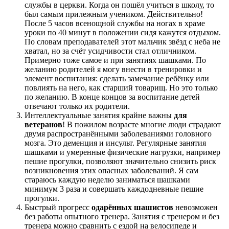
службы в церкви. Когда он пошёл учиться в школу, то
был самым прилежным учеником. Действительно!
После 5 часов всенощной службы на ногах в храме
уроки по 40 минут в положении сидя кажутся отдыхом.
По словам преподавателей этот мальчик звёзд с неба не
хватал, но за счёт усидчивости стал отличником.
Примерно тоже самое и при занятиях шашками. По
желанию родителей я могу внести в тренировки и
элемент воспитания: сделать замечание ребёнку или
повлиять на него, как старший товарищ. Но это только
по желанию. В конце концов за воспитание детей
отвечают только их родители.
Интеллектуальные занятия крайне важны
для
ветеранов
! В пожилом возрасте многие люди страдают
двумя распространёнными заболеваниями головного
мозга. Это деменция и инсульт. Регулярные занятия
шашками и умеренные физические нагрузки, например
пешие прогулки, позволяют значительно снизить риск
возникновения этих опасных заболеваний. Я сам
стараюсь каждую неделю заниматься шашками
минимум 3 раза и совершать каждодневные пешие
прогулки.
Быстрый прогресс
одарённых шашистов
невозможен
без работы опытного тренера. Занятия с тренером и без
тренера можно сравнить с ездой на велосипеде и