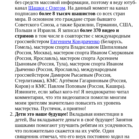
без средств массовой информации, поэтому я веду ютуб-
канал
Шашки с Олегом
. На данный момент на канал
подписано
более 8 тысяч шашистов
со всех стран
мира. В основном это граждане стран бывшего
Советского Союза, а также Бразилии, Германии, США,
Польши и Израиля. Я записал
более 370 видео и
стримов
в том числе в соавторстве с международным
гроссмейстером
Евгением Кондраченко
(Беларусь,
Гомель), мастером спорта Владиславом Шипиловым
(Россия, Москва), мастером спорта Иваном Смурковым
(Россия, Ярославль), мастером спорта Арсением
Цыновым (Россия, Тула), мастером спорта Иваном
Дьяченко (Россия, Ярославль), международным
гроссмейстером Дамиром Рысаевым (Россия,
Стерлитамак), КМС Артёмом Гагариновым (Россия,
Киров) и КМС Павлом Поповым (Россия, Кашира).
Извините, если забыл кого-то! Я неоднократно читал
комментарии, что эти видеозаписи помогли многим
моим зрителям значительно повысить их уровень
мастерства. Пустячок, а приятно!
Дети это наше будущее!
Вкладывая инвестиции в
детей, Вы вкладываете деньги в своё будущее! Занятия
шашками помогают улучшить ребятам их усидчивость,
что положительно скажется на их учёбе. Один
священник отмечал, что его внук постоянно ходил на