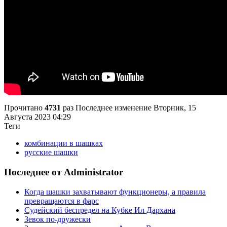
Прочитано
4731
раз
Последнее изменение Вторник, 15
Августа 2023 04:29
Теги
комбинации в шашках
русские шашки
Последнее от Administrator
Когда шашки захватывают функционеры, а правила
превращаются в фарс
Судейский беспредел на Кубке Ил Дархана
Зевок по-дружески