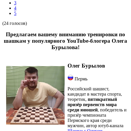
3
4
5
(24 голосов)
Предлагаем вашему вниманию тренировки по
шашкам у популярного YouTube-блогера Олега
Бурылова!
Олег Бурылов
Пермь
Российский шашист,
кандидат в мастера спорта,
теоретик,
пятикратный
призёр первенств мира
среди юношей
, победитель и
призёр чемпионата
Пермского края среди
мужчин, автор ютуб-канала
Шашки с Олегом
.