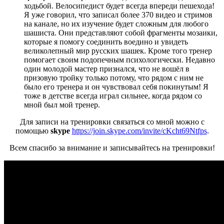
ходьбой. Велосипедист будет всегда впереди пешехода!
Я уже говорил, что записал более 370 видео и стримов
на канале, но их изучение будет сложным для любого
шашиста. Они представляют собой фрагменты мозаики,
которые я помогу соединить воедино и увидеть
великолепный мир русских шашек. Кроме того тренер
помогает своим подопечным психологически. Недавно
один молодой мастер признался, что не вошёл в
призовую тройку только потому, что рядом с ним не
было его тренера и он чувствовал себя покинутым! Я
тоже в детстве всегда играл сильнее, когда рядом со
мной был мой тренер.
Для записи на тренировки связаться со мной можно с
помощью
skype
https://join.skype.com/invite/cKcht69Ntfps
.
Всем спасибо за внимание и записывайтесь на тренировки!