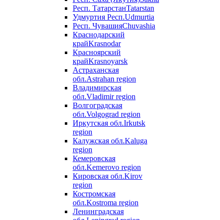
Респ. Татарстан
Tatarstan
Удмуртия Респ.
Udmurtia
Респ. Чувашия
Chuvashia
Краснодарский
край
Krasnodar
Красноярский
край
Krasnoyarsk
Астраханская
обл.
Astrahan region
Владимирская
обл.
Vladimir region
Волгоградская
обл.
Volgograd region
Иркутская обл.
Irkutsk
region
Калужская обл.
Kaluga
region
Кемеровская
обл.
Kemerovo region
Кировская обл.
Kirov
region
Костромская
обл.
Kostroma region
Ленинградская