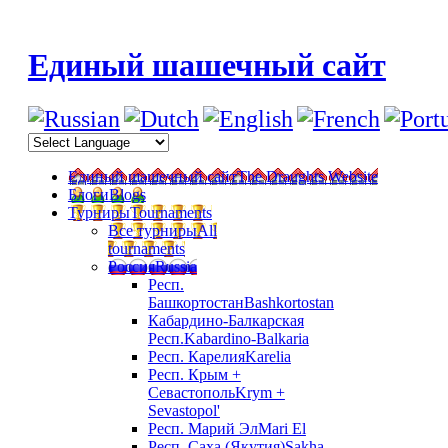
Единый шашечный сайт
Единый шашечный сайт
The Draughts Website
Блоги
Blogs
Турниры
Tournaments
Все турниры
All
tournaments
Россия
Russia
Респ.
Башкортостан
Bashkortostan
Кабардино-Балкарская
Респ.
Kabardino-Balkaria
Респ. Карелия
Karelia
Респ. Крым +
Севастополь
Krym +
Sevastopol'
Респ. Марий Эл
Mari El
Респ. Саха (Якутия)
Sakha