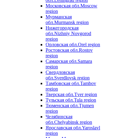
обл.
Leningrad region
Московская обл.
Moscow
region
Мурманская
обл.
Murmansk region
Нижегородская
обл.
Nizhniy Novgorod
region
Орловская обл.
Orel region
Ростовская обл.
Rostov
region
Самарская обл.
Samara
region
Свердловская
обл.
Sverdlovsk region
Тамбовская обл.
Tambov
region
Тверская обл.
Tver region
Тульская обл.
Tula region
Тюменская обл.
Tjumen
region
Челябинская
обл.
Chelyabinsk region
Ярославская обл.
Yaroslavl
region