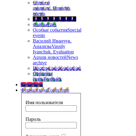
Стихи о
шашках...
Draughts
poems
Некрологи
Nekrology
Файлы
Files
Особые события
Special
events
Василий Иванчук.
Анализы
Vassily
Ivanchuk. Evaluation
Архив новостей
News
archive
Инструкции
Instructions
Обратная
связь
Feedback
Фото
Photo
Форма входа
Login form
Имя пользователя
Пароль