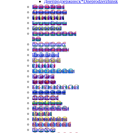
Днепродзержинск*
Dneprodzerzhinsk
Беларусь
Belarus
Армения
Armenia
Бельгия
Belgium
Болгария
Bulgaria
Бразилия
Brasil
Буркина-Фасо
Burkina
Faso
Венгрия
Hungary
Германия
Germany
Израиль
Israel
Испания
Spain
Италия
Italy
Казахстан
Kazakhstan
Катар
Qatar
Китай
China
Кот-д'Ивуар
Ivory Coast
Кюрасао
Curacao
Латвия
Latvia
Литва
Lithuania
Малайзия
Malaysia
Мали
Mali
Молдова
Moldova
Монголия
Mongolia
Нигер
Niger