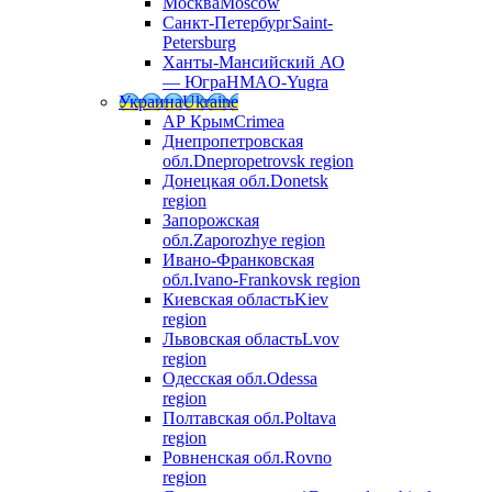
Москва
Moscow
Санкт-Петербург
Saint-
Petersburg
Ханты-Мансийский АО
— Югра
HMAO-Yugra
Украина
Ukraine
АР Крым
Crimea
Днепропетровская
обл.
Dnepropetrovsk region
Донецкая обл.
Donetsk
region
Запорожская
обл.
Zaporozhye region
Ивано-Франковская
обл.
Ivano-Frankovsk region
Киевская область
Kiev
region
Львовская область
Lvov
region
Одесская обл.
Odessa
region
Полтавская обл.
Poltava
region
Ровненская обл.
Rovno
region