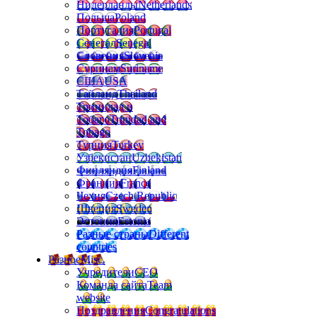
Нидерланды
Netherlands
Польша
Poland
Португалия
Portugal
Сенегал
Senegal
Словения
Slovenia
Суринам
Suriname
США
USA
Тайланд
Thailand
Тринидад и
Тобаго
Trinidad and
Tobago
Турция
Turkey
Узбекистан
Uzbekistan
Финляндия
Finland
Франция
France
Чехия
Czech Republic
Швеция
Sweden
Эстония
Estonia
Разные страны
Different
countries
Разное
Misc.
Учредители
CEO
Команда сайта
Team
website
Поздравления
Congratulations