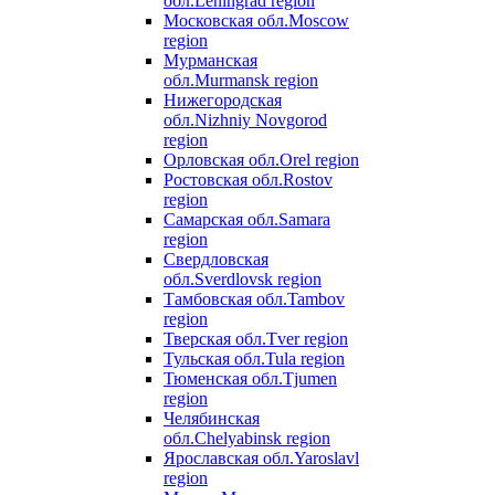
обл.
Leningrad region
Московская обл.
Moscow
region
Мурманская
обл.
Murmansk region
Нижегородская
обл.
Nizhniy Novgorod
region
Орловская обл.
Orel region
Ростовская обл.
Rostov
region
Самарская обл.
Samara
region
Свердловская
обл.
Sverdlovsk region
Тамбовская обл.
Tambov
region
Тверская обл.
Tver region
Тульская обл.
Tula region
Тюменская обл.
Tjumen
region
Челябинская
обл.
Chelyabinsk region
Ярославская обл.
Yaroslavl
region