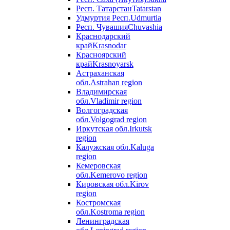
Респ. Татарстан
Tatarstan
Удмуртия Респ.
Udmurtia
Респ. Чувашия
Chuvashia
Краснодарский
край
Krasnodar
Красноярский
край
Krasnoyarsk
Астраханская
обл.
Astrahan region
Владимирская
обл.
Vladimir region
Волгоградская
обл.
Volgograd region
Иркутская обл.
Irkutsk
region
Калужская обл.
Kaluga
region
Кемеровская
обл.
Kemerovo region
Кировская обл.
Kirov
region
Костромская
обл.
Kostroma region
Ленинградская