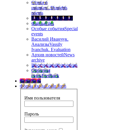
Стихи о
шашках...
Draughts
poems
Некрологи
Nekrology
Файлы
Files
Особые события
Special
events
Василий Иванчук.
Анализы
Vassily
Ivanchuk. Evaluation
Архив новостей
News
archive
Инструкции
Instructions
Обратная
связь
Feedback
Фото
Photo
Форма входа
Login form
Имя пользователя
Пароль