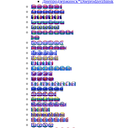
Днепродзержинск*
Dneprodzerzhinsk
Беларусь
Belarus
Армения
Armenia
Бельгия
Belgium
Болгария
Bulgaria
Бразилия
Brasil
Буркина-Фасо
Burkina
Faso
Венгрия
Hungary
Германия
Germany
Израиль
Israel
Испания
Spain
Италия
Italy
Казахстан
Kazakhstan
Катар
Qatar
Китай
China
Кот-д'Ивуар
Ivory Coast
Кюрасао
Curacao
Латвия
Latvia
Литва
Lithuania
Малайзия
Malaysia
Мали
Mali
Молдова
Moldova
Монголия
Mongolia
Нигер
Niger