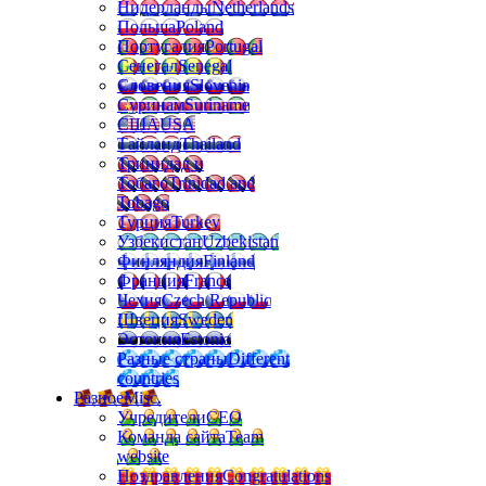
Нидерланды
Netherlands
Польша
Poland
Португалия
Portugal
Сенегал
Senegal
Словения
Slovenia
Суринам
Suriname
США
USA
Тайланд
Thailand
Тринидад и
Тобаго
Trinidad and
Tobago
Турция
Turkey
Узбекистан
Uzbekistan
Финляндия
Finland
Франция
France
Чехия
Czech Republic
Швеция
Sweden
Эстония
Estonia
Разные страны
Different
countries
Разное
Misc.
Учредители
CEO
Команда сайта
Team
website
Поздравления
Congratulations