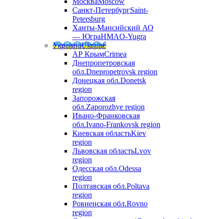
Москва
Moscow
Санкт-Петербург
Saint-
Petersburg
Ханты-Мансийский АО
— Югра
HMAO-Yugra
Украина
Ukraine
АР Крым
Crimea
Днепропетровская
обл.
Dnepropetrovsk region
Донецкая обл.
Donetsk
region
Запорожская
обл.
Zaporozhye region
Ивано-Франковская
обл.
Ivano-Frankovsk region
Киевская область
Kiev
region
Львовская область
Lvov
region
Одесская обл.
Odessa
region
Полтавская обл.
Poltava
region
Ровненская обл.
Rovno
region