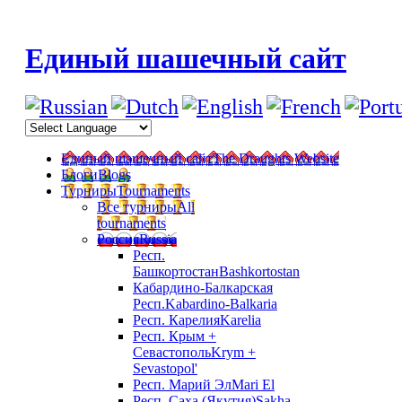
Единый шашечный сайт
Единый шашечный сайт
The Draughts Website
Блоги
Blogs
Турниры
Tournaments
Все турниры
All
tournaments
Россия
Russia
Респ.
Башкортостан
Bashkortostan
Кабардино-Балкарская
Респ.
Kabardino-Balkaria
Респ. Карелия
Karelia
Респ. Крым +
Севастополь
Krym +
Sevastopol'
Респ. Марий Эл
Mari El
Респ. Саха (Якутия)
Sakha