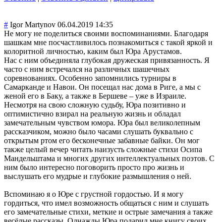
#
Igor Martynov
06.04.2019 14:35
Не могу не поделиться своими воспоминаниями. Благодаря
шашкам мне посчастливилось познакомиться с такой яркой и
колоритной личностью, каким был Юра Арустамов.
Нас с ним объединяла глубокая дружеская привязанность. Я
часто с ним встречался на различных шашечных
соревнованиях. Особенно запомнились турниры в
Самарканде и Навои. Он посещал нас дома в Риге, а мы с
женой его в Баку, а также в Бершеве – уже в Израиле.
Несмотря на свою сложную судьбу, Юра позитивно и
оптимистично взирал на реальную жизнь и обладал
замечательным чувством юмора. Юра был великолепным
рассказчиком, можно было часами слушать буквально с
открытым ртом его бесконечные забавные байки. Он мог
также целый вечер читать наизусть сложные стихи Осипа
Мандельштама и многих других интеллектуальны
х поэтов. С
ним было интересно поговорить просто про жизнь и
выслушать его мудрые и глубокие размышления о ней.
Вспоминаю я о Юре с грустной гордостью. И я могу
гордиться, что имел возможность общаться с ним и слушать
его замечательные стихи, меткие и острые замечания а также
весёлые рассказы. Однажды Юра подарил мне книгу своих