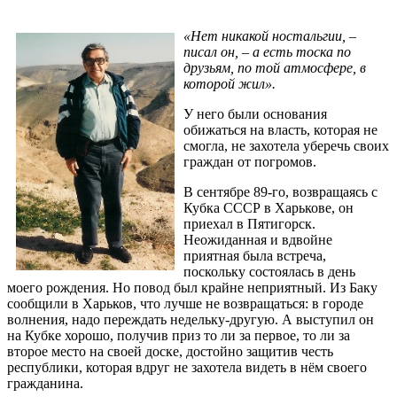
«Нет никакой ностальгии, –
писал он, – а есть тоска по
друзьям, по той атмосфере, в
которой жил».
У него были основания
обижаться на власть, которая не
смогла, не захотела уберечь своих
граждан от погромов.
В сентябре 89-го, возвращаясь с
Кубка СССР в Харькове, он
приехал в Пятигорск.
Неожиданная и вдвойне
приятная была встреча,
поскольку состоялась в день
моего рождения. Но повод был крайне неприятный. Из Баку
сообщили в Харьков, что лучше не возвращаться: в городе
волнения, надо переждать недельку-другую. А выступил он
на Кубке хорошо, получив приз то ли за первое, то ли за
второе место на своей доске, достойно защитив честь
республики, которая вдруг не захотела видеть в нём своего
гражданина.