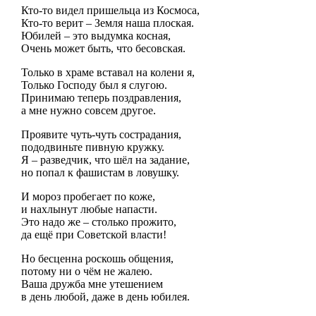
Кто-то видел пришельца из Космоса,
Кто-то верит – Земля наша плоская.
Юбилей – это выдумка косная,
Очень может быть, что бесовская.
Только в храме вставал на колени я,
Только Господу был я слугою.
Принимаю теперь поздравления,
а мне нужно совсем другое.
Проявите чуть-чуть сострадания,
пододвиньте пивную кружку.
Я – разведчик, что шёл на задание,
но попал к фашистам в ловушку.
И мороз пробегает по коже,
и нахлынут любые напасти.
Это надо же – столько прожито,
да ещё при Советской власти!
Но бесценна роскошь общения,
потому ни о чём не жалею.
Ваша дружба мне утешением
в день любой, даже в день юбилея.