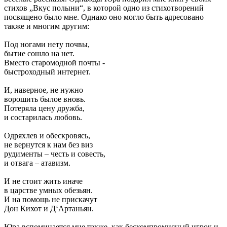
стихов „Вкус полыни“, в которой одно из стихотворений
посвящено было мне. Однако оно могло быть адресовано
также и многим другим:
Под ногами нету почвы,
бытие сошло на нет.
Вместо старомодной почты -
быстроходный интернет.
И, наверное, не нужно
ворошить былое вновь.
Потеряла цену дружба,
и состарилась любовь.
Одряхлев и обескровясь,
не вернутся к нам без виз
рудименты – честь и совесть,
и отвага – атавизм.
И не стоит жить иначе
в царстве умных обезьян.
И на помощь не прискачут
Дон Кихот и Д‘Артаньян.
Юра вспоминается мне также, как бескомпромисный игрок и