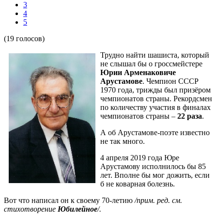
3
4
5
(19 голосов)
Трудно найти шашиста, который
не слышал бы о гроссмейстере
Юрии Арменаковиче
Арустамове
. Чемпион СССР
1970 года, трижды был призёром
чемпионатов страны. Рекордсмен
по количеству участия в финалах
чемпионатов страны –
22 раза
.
А об Арустамове-поэте известно
не так много.
4 апреля 2019 года Юре
Арустамову исполнилось бы 85
лет. Вполне бы мог дожить, если
б не коварная болезнь.
Вот что написал он к своему 70-летию
/прим. ред. см.
стихотворение
Юбилейное
/.