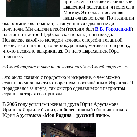
приезжает в составе израильской
шашечной делегации, я полетел в
Москву. Это была последняя
наша очная встреча. По традиции
был организован банкет, затянувшийся едва ли не до
полуночи. Мы сидели втроём (третьим был
В.Б. Городецкий
)
на станции метро Щербаковская в ожидании поезда.
Невдалеке какой-то молодой человек с перебинтованной
рукой, то ли пьяный, то ли обкуренный, метался по перрону,
что-то несвязно выкрикивая. От него шарахались. Юра
произнёс:
«В моей стране такое не позволяется!» «В моей стране…»
.
Это было сказано с гордостью и искренне, о чём можно
судить по многим стихотворениям, посвящённым Израилю. Я
порадовался за друга, так быстро сделавшегося патриотом
страны, которая его приняла.
В 2006 году усилиями жены и друга Юрия Арустамова
Ирины в Израиле был издан более полный сборник стихов
Юрия Арустамова
«Моя Родина – русский язык»
.