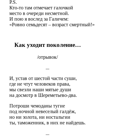
P.S.
Кто-то там отмечает галочкой
место в очереди несметной.
И пою я вослед за Галичем:
«Ровно семьдесят – возраст смертный!»
Как уходит поколение…
/отрывок/
...
И, устав от шестой части суши,
где не чтут человеков права,
мы свезли наши мятые души
на досмотр в Шереметьево-два.
Потроши чемоданы тугие
под ночной невеселый галдёж,
но ни золота, ни ностальгии
ты, таможенник, в них не найдешь.
...