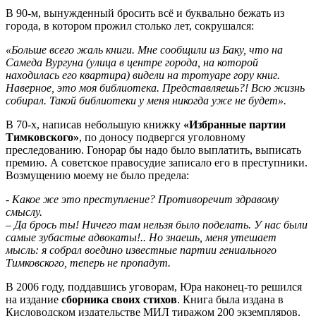
В 90-м, вынужденный бросить всё и буквально бежать из
города, в котором прожил столько лет, сокрушался:
«Больше всего жаль книги. Мне сообщили из Баку, что на
Самеда Вургуна (улица в центре города, на которой
находилась его квартира) видели на тротуаре гору книг.
Наверное, это моя библиотека. Представляешь?! Всю жизнь
собирал. Такой библиотеки у меня никогда уже не будет».
В 70-х, написав небольшую книжку
«Избранные партии
Тимковского»
, по доносу подвергся уголовному
преследованию. Гонорар бы надо было выплатить, выписать
премию. А советское правосудие записало его в преступники.
Возмущению моему не было предела:
- Какое же это преступление? Противоречит здравому
смыслу.
– Да брось ты! Ничего там нельзя было поделать. У нас были
самые зубастые адвокаты!.. Но знаешь, меня утешает
мысль: я собрал воедино известные партии гениального
Тимковского, теперь не пропадут.
В 2006 году, поддавшись уговорам, Юра наконец-то решился
на издание
сборника своих стихов
. Книга была издана в
Кисловодском издательстве МИЛ тиражом 200 экземпляров.