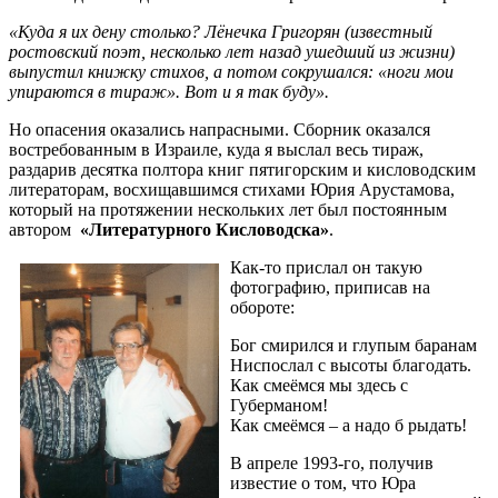
«Куда я их дену столько? Лёнечка Григорян (известный
ростовский поэт, несколько лет назад ушедший из жизни)
выпустил книжку стихов, а потом сокрушался: «ноги мои
упираются в тираж». Вот и я так буду».
Но опасения оказались напрасными. Сборник оказался
востребованным в Израиле, куда я выслал весь тираж,
раздарив десятка полтора книг пятигорским и кисловодским
литераторам, восхищавшимся стихами Юрия Арустамова,
который на протяжении нескольких лет был постоянным
автором
«Литературного Кисловодска»
.
Как-то прислал он такую
фотографию, приписав на
обороте:
Бог смирился и глупым баранам
Ниспослал с высоты благодать.
Как смеёмся мы здесь с
Губерманом!
Как смеёмся – а надо б рыдать!
В апреле 1993-го, получив
известие о том, что Юра