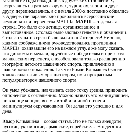
Мы долгие годы находились в дружеских отношениях,
встречались на разных форумах, турнирах, звонили друг
другу, переписывались, а с начала 2000-х постоянно общались
в Адлере, где параллельно проводились всероссийские
чемпионаты и первенства МАРШа.
МАРШ
– отдельная
строка. Это было его детище, организованное и
выпестованное. Столько было злопыхательства и обвинений!
Столько ушатов грязи было вылито в Интернете! Не знаю,
какими соображениями руководствовались противники
МАРШа, охаивавшие его на каждом углу, я же могу сказать,
что дипломы и медали, вручённые победителям и призёрам
маршевских первенств, способствовали только расширению
географии детского шашечного спорта, привлечению в
шашки юного поколения. Так что Роман Климашёв был не
только талантливым организатором, но и прекрасным
популяризатором шашечного спорта.
Он умел убеждать, навязывать свою точку зрения, приводить
оппонентов к соглашению. Можно назвать это манипуляцией,
но в конце концов, все мы в той или иной степени
манипулируем окружающими. Он делал это успешно и для
дела.
Юмор Климашёва – особая статья. Это не только анекдоты,
русские, украинские, армянские, еврейские… Это десятки
забавных, оригинальных, парадоксальных случаев из