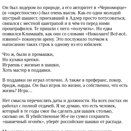
Он был лидером по природе, а его авторитет в «Черноморце»
(и «окрестностях») был очень высок. Как-то один молодой
шустрый шашист, приехавший в Адлер просто потусоваться,
связался с местной шантрапой и в чём-то перед ними
проштрафился. Те пришли с него «получить». Но едва
появился Климашёв, как они со словами «Николаич! Всё-всё,
извини!» покинули арену. Это послужило толчком к
написанию таких строк к одному из его юбилеев:
Что ж, были и промашки,
Но кулаки крепки.
Играешь с жизнью в шашки,
Хоть мастер в поддавки.
В поддавки он играл отлично. А также в преферанс, покер,
бридж, нарды. Он был игрок по жизни, а собственно, что есть
жизнь? Игра…
Нет смысла перечислять даты и должности. На всех постах он
работал с полной отдачей. Я не думаю, что есть человек,
который в те годы смог бы сделать для шашек столько,
сколько он. В убийственные 90-е он сумел сохранить
«шашечный огонёк», уберёг российские шашки от распада.