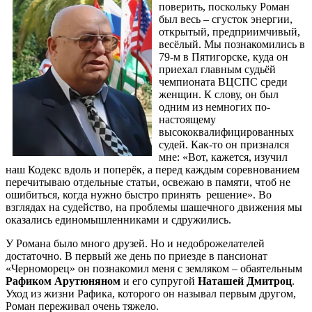
поверить, поскольку Роман
был весь – сгусток энергии,
открытый, предприимчивый,
весёлый. Мы познакомились в
79-м в Пятигорске, куда он
приехал главным судьёй
чемпионата ВЦСПС среди
женщин. К слову, он был
одним из немногих по-
настоящему
высококвалифицированных
судей. Как-то он признался
мне: «Вот, кажется, изучил
наш Кодекс вдоль и поперёк, а перед каждым соревнованием
перечитываю отдельные статьи, освежаю в памяти, чтоб не
ошибиться, когда нужно быстро принять решение». Во
взглядах на судейство, на проблемы шашечного движения мы
оказались единомышленниками и сдружились.
У Романа было много друзей. Но и недоброжелателей
достаточно. В первый же день по приезде в пансионат
«Черноморец» он познакомил меня с земляком – обаятельным
Рафиком Арутюняном
и его супругой
Наташей Дмитроц
.
Уход из жизни Рафика, которого он называл первым другом,
Роман переживал очень тяжело.