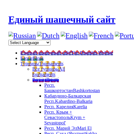
Единый шашечный сайт
Единый шашечный сайт
The Draughts Website
Блоги
Blogs
Турниры
Tournaments
Все турниры
All
tournaments
Россия
Russia
Респ.
Башкортостан
Bashkortostan
Кабардино-Балкарская
Респ.
Kabardino-Balkaria
Респ. Карелия
Karelia
Респ. Крым +
Севастополь
Krym +
Sevastopol'
Респ. Марий Эл
Mari El
Респ. Саха (Якутия)
Sakha