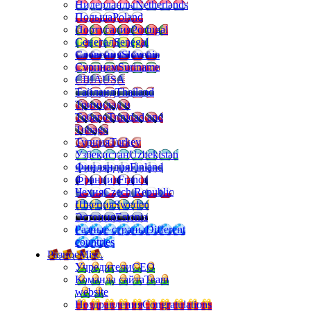
Нидерланды
Netherlands
Польша
Poland
Португалия
Portugal
Сенегал
Senegal
Словения
Slovenia
Суринам
Suriname
США
USA
Тайланд
Thailand
Тринидад и
Тобаго
Trinidad and
Tobago
Турция
Turkey
Узбекистан
Uzbekistan
Финляндия
Finland
Франция
France
Чехия
Czech Republic
Швеция
Sweden
Эстония
Estonia
Разные страны
Different
countries
Разное
Misc.
Учредители
CEO
Команда сайта
Team
website
Поздравления
Congratulations