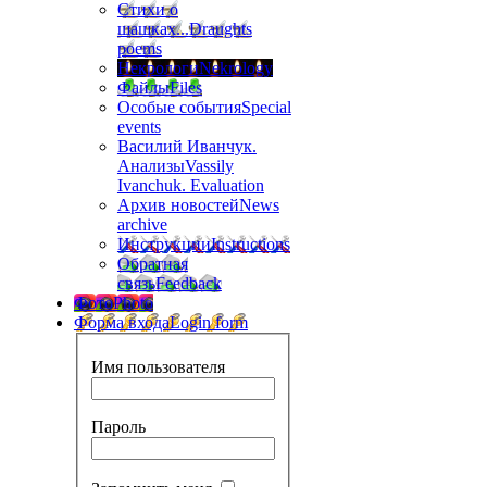
Стихи о
шашках...
Draughts
poems
Некрологи
Nekrology
Файлы
Files
Особые события
Special
events
Василий Иванчук.
Анализы
Vassily
Ivanchuk. Evaluation
Архив новостей
News
archive
Инструкции
Instructions
Обратная
связь
Feedback
Фото
Photo
Форма входа
Login form
Имя пользователя
Пароль