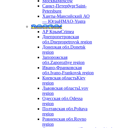
Москва
Moscow
Санкт-Петербург
Saint-
Petersburg
Ханты-Мансийский АО
— Югра
HMAO-Yugra
Украина
Ukraine
АР Крым
Crimea
Днепропетровская
обл.
Dnepropetrovsk region
Донецкая обл.
Donetsk
region
Запорожская
обл.
Zaporozhye region
Ивано-Франковская
обл.
Ivano-Frankovsk region
Киевская область
Kiev
region
Львовская область
Lvov
region
Одесская обл.
Odessa
region
Полтавская обл.
Poltava
region
Ровненская обл.
Rovno
region