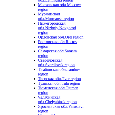
обл.
Leningrad region
Московская обл.
Moscow
region
Мурманская
обл.
Murmansk region
Нижегородская
обл.
Nizhniy Novgorod
region
Орловская обл.
Orel region
Ростовская обл.
Rostov
region
Самарская обл.
Samara
region
Свердловская
обл.
Sverdlovsk region
Тамбовская обл.
Tambov
region
Тверская обл.
Tver region
Тульская обл.
Tula region
Тюменская обл.
Tjumen
region
Челябинская
обл.
Chelyabinsk region
Ярославская обл.
Yaroslavl
region