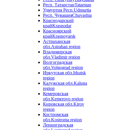
Респ. Татарстан
Tatarstan
Удмуртия Респ.
Udmurtia
Респ. Чувашия
Chuvashia
Краснодарский
край
Krasnodar
Красноярский
край
Krasnoyarsk
Астраханская
обл.
Astrahan region
Владимирская
обл.
Vladimir region
Волгоградская
обл.
Volgograd region
Иркутская обл.
Irkutsk
region
Калужская обл.
Kaluga
region
Кемеровская
обл.
Kemerovo region
Кировская обл.
Kirov
region
Костромская
обл.
Kostroma region
Ленинградская