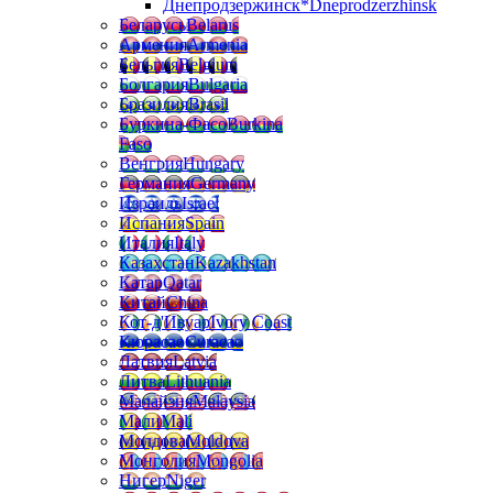
Днепродзержинск*
Dneprodzerzhinsk
Беларусь
Belarus
Армения
Armenia
Бельгия
Belgium
Болгария
Bulgaria
Бразилия
Brasil
Буркина-Фасо
Burkina
Faso
Венгрия
Hungary
Германия
Germany
Израиль
Israel
Испания
Spain
Италия
Italy
Казахстан
Kazakhstan
Катар
Qatar
Китай
China
Кот-д'Ивуар
Ivory Coast
Кюрасао
Curacao
Латвия
Latvia
Литва
Lithuania
Малайзия
Malaysia
Мали
Mali
Молдова
Moldova
Монголия
Mongolia
Нигер
Niger