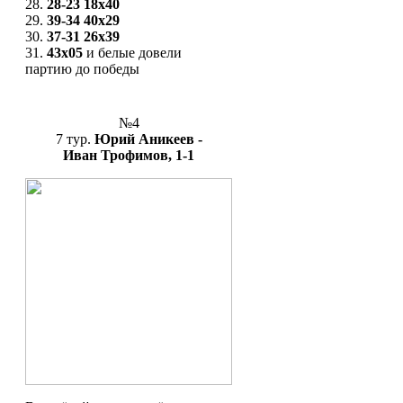
28.
28-23
18x40
29.
39-34
40x29
30.
37-31
26x39
31.
43x05
и белые довели
партию до победы
№4
7 тур.
Юрий Аникеев -
Иван Трофимов, 1-1