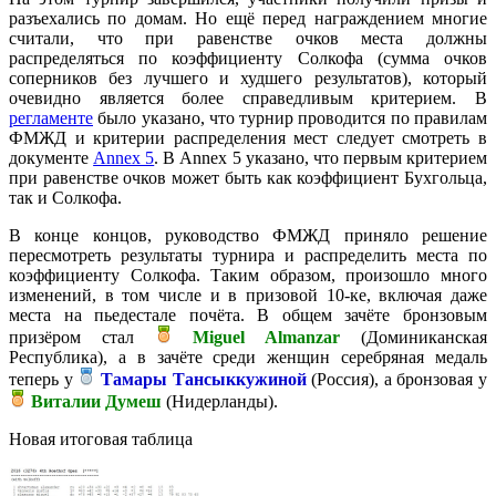
разъехались по домам. Но ещё перед награждением многие
считали, что при равенстве очков места должны
распределяться по коэффициенту Солкофа (сумма очков
соперников без лучшего и худшего результатов), который
очевидно является более справедливым критерием. В
регламенте
было указано, что турнир проводится по правилам
ФМЖД и критерии распределения мест следует смотреть в
документе
Annex 5
. В Annex 5 указано, что первым критерием
при равенстве очков может быть как коэффициент Бухгольца,
так и Солкофа.
В конце концов, руководство ФМЖД приняло решение
пересмотреть результаты турнира и распределить места по
коэффициенту Солкофа. Таким образом, произошло много
изменений, в том числе и в призовой 10-ке, включая даже
места на пьедестале почёта. В общем зачёте бронзовым
призёром стал
Miguel Almanzar
(Доминиканская
Республика), а в зачёте среди женщин серебряная медаль
теперь у
Тамары Тансыккужиной
(Россия), а бронзовая у
Виталии Думеш
(Нидерланды).
Новая итоговая таблица