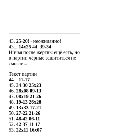
43.
25-20!
- неожиданно!
43...
14x25
44.
39-34
Ничья после жертвы ещё есть, но
в партии чёрные защититься не
смогли...
Текст партии
44...
11-17
45.
34-30
25x23
46.
28x08
09-13
47.
08x19
21-26
48.
19-13
26x28
49.
13x33
17-21
50.
27-22
21-26
51.
48-42
06-11
52.
42-37
11-17
53.
22x11
16x07