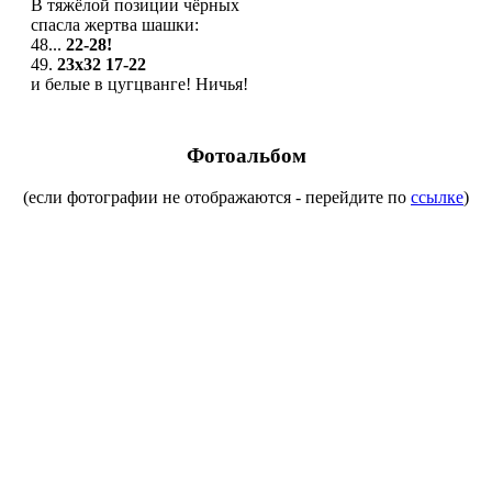
В тяжёлой позиции чёрных
спасла жертва шашки:
48...
22-28!
49.
23x32
17-22
и белые в цугцванге! Ничья!
Фотоальбом
(если фотографии не отображаются - перейдите по
ссылке
)