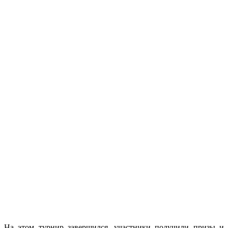
На этом турнир завершился, участники получили призы и