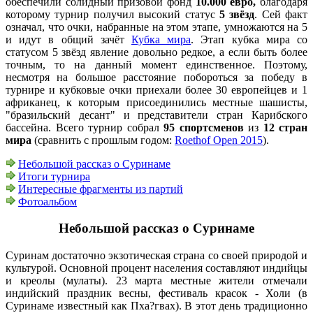
обеспечили солидный призовой фонд
10.000 евро,
благодаря
которому турнир получил высокий статус
5 звёзд
. Сей факт
означал, что очки, набранные на этом этапе, умножаются на 5
и идут в общий зачёт
Кубка мира
. Этап кубка мира со
статусом 5 звёзд явление довольно редкое, а если быть более
точным, то на данный момент единственное. Поэтому,
несмотря на большое расстояние побороться за победу в
турнире и кубковые очки приехали более 30 европейцев и 1
африканец, к которым присоединились местные шашисты,
"бразильский десант" и представители стран Карибского
бассейна. Всего турнир собрал
95 спортсменов
из
12 стран
мира
(сравнить с прошлым годом:
Roethof Open 2015
).
Небольшой рассказ о Суринаме
Итоги турнира
Интересные фрагменты из партий
Фотоальбом
Небольшой рассказ о Суринаме
Суринам достаточно экзотическая страна со своей природой и
культурой. Основной процент населения составляют индийцы
и креолы (мулаты). 23 марта местные жители отмечали
индийский праздник весны, фестиваль красок - Холи (в
Суринаме известный как Пха?гвах). В этот день традиционно