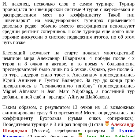
И, наконец, несколько слов о самом турнире. Турнир
проводился по швейцарской системе 9 туров с жеребьёвкой и
распределением мест по коэффициенту. Такой тип
"швейцарки" на международных турнирах применяется
довольно редко: обычно вместо коэффициента используют
средний рейтинг соперников. После турнира ещё долго шли
горячие дискуссии о системе подведения итогов, но об этом
чуть позже.
Блестящий результат на старте показал многократный
чемпион мира Александр Шварцман: 4 победы после 4-х
туров и 8 очков в активе, в то время у большинства
преследователей было лишь по 6 очков. Однако, уже после 6-
го тура лидеров стало трое: к Александру присоединились
Юрий Аникеев и Гунтис Валнерис. За тур до конца трио
превратилось в "великолепную пятёрку" (присоединились
Miguel Almanzar и Jean Marc Ndjofang), а последний тур
добавил к ней ещё и "вратаря" Айнура Шайбакова.
Таким образом, с результатом 13 очков из 18 возможных
финишировали сразу 6 спортсменов! Места определились по
коэффициенту Бухгольца (сумма очков соперников).
Победителем турнира в 3-ий раз подряд (!) стал
Александр
Шварцман
(Россия), серебряным призёром
Гунтис
Валнерис
(Латвия), бронзовым
Jean Marc Ndjofang