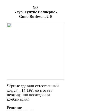
№3
5 тур.
Гунтис Валнерис -
Guno Burleson, 2-0
Чёрные сделали естественный
ход 27...
14-19?
, но в ответ
неожиданно последовала
комбинация!
Решение