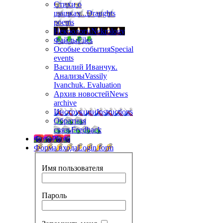
Стихи о
шашках...
Draughts
poems
Некрологи
Nekrology
Файлы
Files
Особые события
Special
events
Василий Иванчук.
Анализы
Vassily
Ivanchuk. Evaluation
Архив новостей
News
archive
Инструкции
Instructions
Обратная
связь
Feedback
Фото
Photo
Форма входа
Login form
Имя пользователя
Пароль