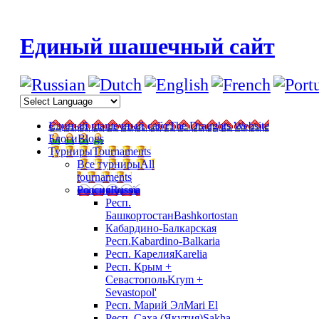
Единый шашечный сайт
Единый шашечный сайт
The Draughts Website
Блоги
Blogs
Турниры
Tournaments
Все турниры
All
tournaments
Россия
Russia
Респ.
Башкортостан
Bashkortostan
Кабардино-Балкарская
Респ.
Kabardino-Balkaria
Респ. Карелия
Karelia
Респ. Крым +
Севастополь
Krym +
Sevastopol'
Респ. Марий Эл
Mari El
Респ. Саха (Якутия)
Sakha