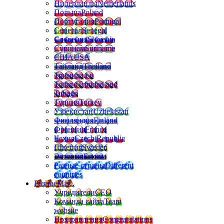
Нидерланды
Netherlands
Польша
Poland
Португалия
Portugal
Сенегал
Senegal
Словения
Slovenia
Суринам
Suriname
США
USA
Тайланд
Thailand
Тринидад и
Тобаго
Trinidad and
Tobago
Турция
Turkey
Узбекистан
Uzbekistan
Финляндия
Finland
Франция
France
Чехия
Czech Republic
Швеция
Sweden
Эстония
Estonia
Разные страны
Different
countries
Разное
Misc.
Учредители
CEO
Команда сайта
Team
website
Поздравления
Congratulations