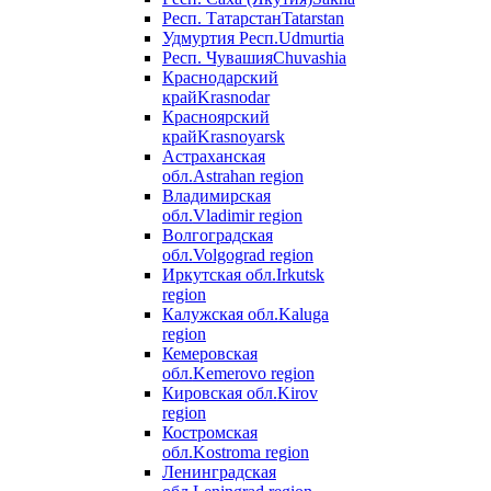
Респ. Татарстан
Tatarstan
Удмуртия Респ.
Udmurtia
Респ. Чувашия
Chuvashia
Краснодарский
край
Krasnodar
Красноярский
край
Krasnoyarsk
Астраханская
обл.
Astrahan region
Владимирская
обл.
Vladimir region
Волгоградская
обл.
Volgograd region
Иркутская обл.
Irkutsk
region
Калужская обл.
Kaluga
region
Кемеровская
обл.
Kemerovo region
Кировская обл.
Kirov
region
Костромская
обл.
Kostroma region
Ленинградская