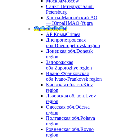
Москва
Moscow
Санкт-Петербург
Saint-
Petersburg
Ханты-Мансийский АО
— Югра
HMAO-Yugra
Украина
Ukraine
АР Крым
Crimea
Днепропетровская
обл.
Dnepropetrovsk region
Донецкая обл.
Donetsk
region
Запорожская
обл.
Zaporozhye region
Ивано-Франковская
обл.
Ivano-Frankovsk region
Киевская область
Kiev
region
Львовская область
Lvov
region
Одесская обл.
Odessa
region
Полтавская обл.
Poltava
region
Ровненская обл.
Rovno
region