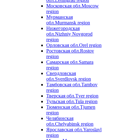
обл.
Leningrad region
Московская обл.
Moscow
region
Мурманская
обл.
Murmansk region
Нижегородская
обл.
Nizhniy Novgorod
region
Орловская обл.
Orel region
Ростовская обл.
Rostov
region
Самарская обл.
Samara
region
Свердловская
обл.
Sverdlovsk region
Тамбовская обл.
Tambov
region
Тверская обл.
Tver region
Тульская обл.
Tula region
Тюменская обл.
Tjumen
region
Челябинская
обл.
Chelyabinsk region
Ярославская обл.
Yaroslavl
region