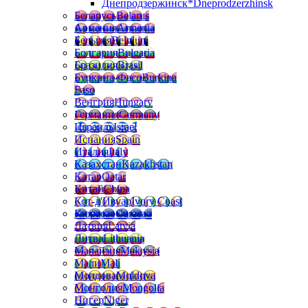
Днепродзержинск*
Dneprodzerzhinsk
Беларусь
Belarus
Армения
Armenia
Бельгия
Belgium
Болгария
Bulgaria
Бразилия
Brasil
Буркина-Фасо
Burkina
Faso
Венгрия
Hungary
Германия
Germany
Израиль
Israel
Испания
Spain
Италия
Italy
Казахстан
Kazakhstan
Катар
Qatar
Китай
China
Кот-д'Ивуар
Ivory Coast
Кюрасао
Curacao
Латвия
Latvia
Литва
Lithuania
Малайзия
Malaysia
Мали
Mali
Молдова
Moldova
Монголия
Mongolia
Нигер
Niger