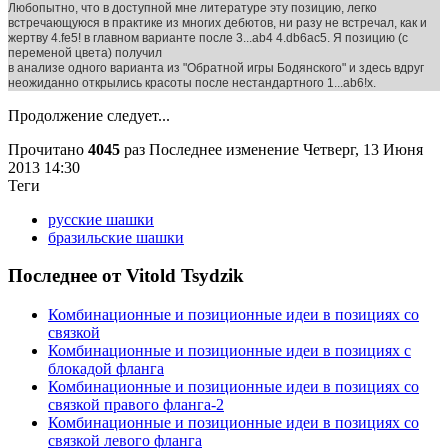
Любопытно, что в доступной мне литературе эту позицию, легко
встречающуюся в практике из многих дебютов, ни разу не встречал, как и
жертву 4.fe5! в главном варианте после 3...ab4 4.db6ac5. Я позицию (с
переменой цвета) получил
в анализе одного варианта из "Обратной игры Бодянского" и здесь вдруг
неожиданно открылись красоты после нестандартного 1...ab6!x.
Продолжение следует...
Прочитано
4045
раз
Последнее изменение Четверг, 13 Июня
2013 14:30
Теги
русские шашки
бразильские шашки
Последнее от Vitold Tsydzik
Комбинационные и позиционные идеи в позициях со
связкой
Комбинационные и позиционные идеи в позициях с
блокадой фланга
Комбинационные и позиционные идеи в позициях со
связкой правого фланга-2
Комбинационные и позиционные идеи в позициях со
связкой левого фланга