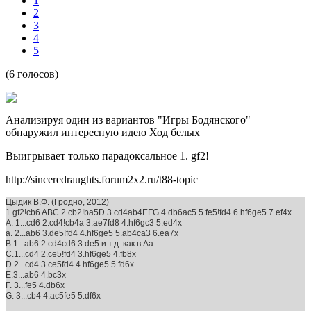
1
2
3
4
5
(6 голосов)
Анализируя один из вариантов "Игры Бодянского"
обнаружил интересную идею Ход белых
Выигрывает только парадоксальное 1. gf2!
http://sinceredraughts.forum2x2.ru/t88-topic
Цыдик В.Ф. (Гродно, 2012)
1.gf2!cb6 ABC 2.cb2!ba5D 3.cd4ab4EFG 4.db6ac5 5.fe5!fd4 6.hf6ge5 7.ef4x
A. 1...cd6 2.cd4!cb4a 3.ae7fd8 4.hf6gc3 5.ed4x
a. 2...ab6 3.de5!fd4 4.hf6ge5 5.ab4ca3 6.ea7x
B.1...ab6 2.cd4cd6 3.de5 и т.д. как в Aa
C.1...cd4 2.ce5!fd4 3.hf6ge5 4.fb8x
D.2...cd4 3.ce5fd4 4.hf6ge5 5.fd6x
E.3...ab6 4.bc3x
F. 3...fe5 4.db6x
G. 3...cb4 4.ac5fe5 5.df6x