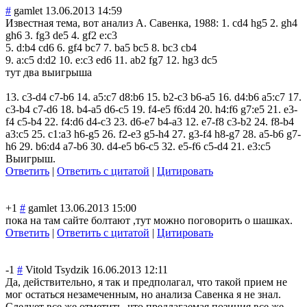
#
gamlet
13.06.2013 14:59
Известная тема, вот анализ А. Савенка, 1988: 1. cd4 hg5 2. gh4
gh6 3. fg3 de5 4. gf2 e:c3
5. d:b4 cd6 6. gf4 bc7 7. ba5 bc5 8. bc3 cb4
9. a:c5 d:d2 10. e:c3 ed6 11. ab2 fg7 12. hg3 dc5
тут два выигрыша
13. c3-d4 c7-b6 14. a5:c7 d8:b6 15. b2-c3 b6-a5 16. d4:b6 a5:c7 17.
c3-b4 c7-d6 18. b4-a5 d6-c5 19. f4-e5 f6:d4 20. h4:f6 g7:e5 21. e3-
f4 c5-b4 22. f4:d6 d4-c3 23. d6-e7 b4-a3 12. e7-f8 c3-b2 24. f8-b4
a3:c5 25. c1:a3 h6-g5 26. f2-e3 g5-h4 27. g3-f4 h8-g7 28. a5-b6 g7-
h6 29. b6:d4 a7-b6 30. d4-e5 b6-c5 32. e5-f6 c5-d4 21. e3:c5
Выигрыш.
Ответить
|
Ответить с цитатой
|
Цитировать
+1
#
gamlet
13.06.2013 15:00
пока на там сайте болтают ,тут можно поговорить о шашках.
Ответить
|
Ответить с цитатой
|
Цитировать
-1
#
Vitold Tsydzik
16.06.2013 12:11
Да, действительно, я так и предполагал, что такой прием не
мог остаться незамеченным, но анализа Савенка я не знал.
Следует все же отметить, что предлагаемая позиция все же