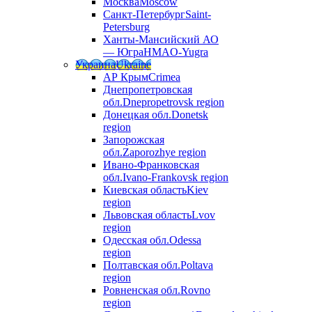
Москва
Moscow
Санкт-Петербург
Saint-
Petersburg
Ханты-Мансийский АО
— Югра
HMAO-Yugra
Украина
Ukraine
АР Крым
Crimea
Днепропетровская
обл.
Dnepropetrovsk region
Донецкая обл.
Donetsk
region
Запорожская
обл.
Zaporozhye region
Ивано-Франковская
обл.
Ivano-Frankovsk region
Киевская область
Kiev
region
Львовская область
Lvov
region
Одесская обл.
Odessa
region
Полтавская обл.
Poltava
region
Ровненская обл.
Rovno
region