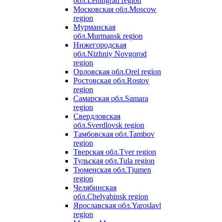
обл.
Leningrad region
Московская обл.
Moscow
region
Мурманская
обл.
Murmansk region
Нижегородская
обл.
Nizhniy Novgorod
region
Орловская обл.
Orel region
Ростовская обл.
Rostov
region
Самарская обл.
Samara
region
Свердловская
обл.
Sverdlovsk region
Тамбовская обл.
Tambov
region
Тверская обл.
Tver region
Тульская обл.
Tula region
Тюменская обл.
Tjumen
region
Челябинская
обл.
Chelyabinsk region
Ярославская обл.
Yaroslavl
region