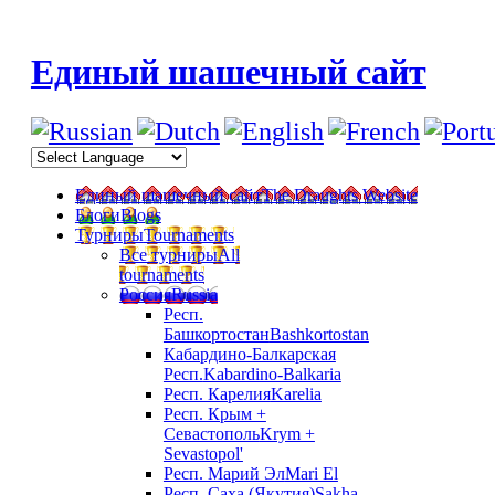
Единый шашечный сайт
Единый шашечный сайт
The Draughts Website
Блоги
Blogs
Турниры
Tournaments
Все турниры
All
tournaments
Россия
Russia
Респ.
Башкортостан
Bashkortostan
Кабардино-Балкарская
Респ.
Kabardino-Balkaria
Респ. Карелия
Karelia
Респ. Крым +
Севастополь
Krym +
Sevastopol'
Респ. Марий Эл
Mari El
Респ. Саха (Якутия)
Sakha