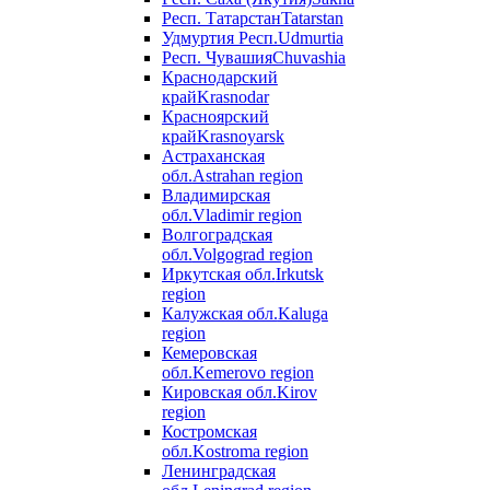
Респ. Татарстан
Tatarstan
Удмуртия Респ.
Udmurtia
Респ. Чувашия
Chuvashia
Краснодарский
край
Krasnodar
Красноярский
край
Krasnoyarsk
Астраханская
обл.
Astrahan region
Владимирская
обл.
Vladimir region
Волгоградская
обл.
Volgograd region
Иркутская обл.
Irkutsk
region
Калужская обл.
Kaluga
region
Кемеровская
обл.
Kemerovo region
Кировская обл.
Kirov
region
Костромская
обл.
Kostroma region
Ленинградская