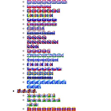
Нидерланды
Netherlands
Польша
Poland
Португалия
Portugal
Сенегал
Senegal
Словения
Slovenia
Суринам
Suriname
США
USA
Тайланд
Thailand
Тринидад и
Тобаго
Trinidad and
Tobago
Турция
Turkey
Узбекистан
Uzbekistan
Финляндия
Finland
Франция
France
Чехия
Czech Republic
Швеция
Sweden
Эстония
Estonia
Разные страны
Different
countries
Разное
Misc.
Учредители
CEO
Команда сайта
Team
website
Поздравления
Congratulations