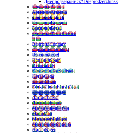
Днепродзержинск*
Dneprodzerzhinsk
Беларусь
Belarus
Армения
Armenia
Бельгия
Belgium
Болгария
Bulgaria
Бразилия
Brasil
Буркина-Фасо
Burkina
Faso
Венгрия
Hungary
Германия
Germany
Израиль
Israel
Испания
Spain
Италия
Italy
Казахстан
Kazakhstan
Катар
Qatar
Китай
China
Кот-д'Ивуар
Ivory Coast
Кюрасао
Curacao
Латвия
Latvia
Литва
Lithuania
Малайзия
Malaysia
Мали
Mali
Молдова
Moldova
Монголия
Mongolia
Нигер
Niger