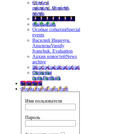
Стихи о
шашках...
Draughts
poems
Некрологи
Nekrology
Файлы
Files
Особые события
Special
events
Василий Иванчук.
Анализы
Vassily
Ivanchuk. Evaluation
Архив новостей
News
archive
Инструкции
Instructions
Обратная
связь
Feedback
Фото
Photo
Форма входа
Login form
Имя пользователя
Пароль