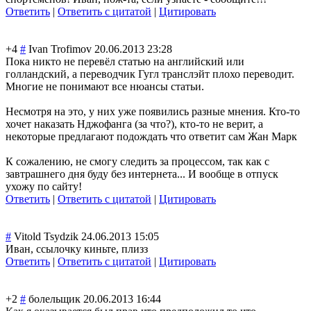
Ответить
|
Ответить с цитатой
|
Цитировать
+4
#
Ivan Trofimov
20.06.2013 23:28
Пока никто не перевёл статью на английский или
голландский, а переводчик Гугл транслэйт плохо переводит.
Многие не понимают все нюансы статьи.
Несмотря на это, у них уже появились разные мнения. Кто-то
хочет наказать Нджофанга (за что?), кто-то не верит, а
некоторые предлагают подождать что ответит сам Жан Марк
К сожалению, не смогу следить за процессом, так как с
завтрашнего дня буду без интернета... И вообще в отпуск
ухожу по сайту!
Ответить
|
Ответить с цитатой
|
Цитировать
#
Vitold Tsydzik
24.06.2013 15:05
Иван, ссылочку киньте, плизз
Ответить
|
Ответить с цитатой
|
Цитировать
+2
#
болельщик
20.06.2013 16:44