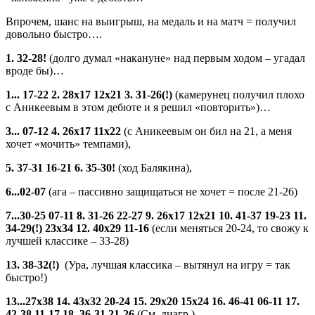
Впрочем, шанс на выигрыш, на медаль и на матч = получил
довольно быстро….
1. 32-28!
(долго думал «накануне» над первым ходом – угадал
вроде бы)…
1... 17-22 2. 28х17 12х21 3. 31-26(!)
(камерунец получил плохо
с Аникеевым в этом дебюте и я решил «повторить»)…
3... 07-12 4. 26х17 11х22
(с Аникеевым он бил на 21, а меня
хочет «мочить» темпами),
5. 37-31 16-21 6. 35-30!
(ход Балякина),
6...02-07
(ага – пассивно защищаться не хочет = после 21-26)
7...30-25 07-11 8. 31-26 22-27 9. 26х17 12х21 10. 41-37 19-23 11.
34-29(!) 23х34 12. 40х29 11-16
(если меняться 20-24, то свожу к
лучшей классике – 33-28)
13. 38-32(!)
(Ура, лучшая классика – вытянул на игру = так
быстро!)
13...27х38 14. 43х32 20-24 15. 29х20 15х24 16. 46-41 06-11 17.
42-38 11-17 18. 36-31 21-26
(См. диагр.)