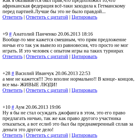
Как я оказывается был прав,что предположил то,что
африканская федерация всё-таки заходила к Гетманскому
перед партией.Лучше бы это не было правдой...
Ответить
|
Ответить с цитатой
|
Цитировать
+9
#
Анатолий Панченко
20.06.2013 18:16
Вообще-то мне кажется смешным, что прям предложение
ничьи его так уж вывело из равновесия, что просто не мог
играть. И это человек с опытом игры на таких турнирах
Ответить
|
Ответить с цитатой
|
Цитировать
+28
#
Василий Иванчук
20.06.2013 22:53
а мне не кажется!!! Это вполне нормально!! В конце- концов,
все мы- ЖИВЫЕ ЛЮДИ!
Ответить
|
Ответить с цитатой
|
Цитировать
+10
#
Аум
20.06.2013 19:06
Ну я бы не стал осуждать джофанга в этом, это его право
предлагать ничью, так же как право другого участника
отказаться, а вот еслиб это был бы преднамеренный сплав за
деньги это другое дело!
Ответить
|
Ответить с цитатой
|
Цитировать