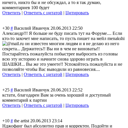
ничего, никто бы и не обсуждал, а то я так думаю,
комментариев 100 будет
Ответить
|
Ответить с цитатой
|
Цитировать
+30
#
Василий Иванчук
20.06.2013 22:50
Александр!!! Я больше не буду писать тут на Форуме.... Если
кто-то захочет мне написать, то пусть пишет на мейл
menakshi
mail.ru
он известен многим людям и я не делаю из него
секрета... Держитесь!! Вы ни в чем не виноваты!!
Постарайтесь пожалуйста побыстрее выбросить из головы
всю эту историю и начните снова здорово играть в
ШАШКИ... Вы же это умеете!! Успокойтесь пожалуйста и не
позволяйте чтобы Вас выводили из равновесия....
Ответить
|
Ответить с цитатой
|
Цитировать
+25
#
Василий Иванчук
20.06.2013 22:52
кстати, благодарен Вам за очень хороший и доступный
комментарий к партии
Ответить
|
Ответить с цитатой
|
Цитировать
+10
#
the artist
20.06.2013 23:14
Нджофанг был абсолютно прав и корректен. Подойти и