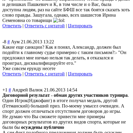
и делишках Пашкевич и К, в том числе и о Вас, была
доступна людям, раз на сайте БФШ все так боятся сказать хоть
слово правды. Зашугала, однако, всех шашистов Ирина
Семеновна со товарищи
Ответить
|
Ответить с цитатой
|
Цитировать
-8
#
Аум
21.06.2013 13:22
Какие еще санкции? Как я понял, Александр, должен был
подойти к главному судье примерно с таким письмом?:- "Он
предложил мне ничью нельзя так делать, я отказался и
проиграл, дисквалифицируй
те его."
Уже совсем ерунду несете
Ответить
|
Ответить с цитатой
|
Цитировать
+1
#
Андрей Валюк
21.06.2013 14:54
Договорной результат - обман других участников турнира
.
Один Игрок(Нджофанг) в итоге получал медаль, другой
(Гетманский) больший приз. По-моему умысел очевиден. А
спорт должен отличаться отсутствием договоров до игры.
Не думаю что Вы сможете привести мне примеры
договорных результатов из других видов спорта, которые не
были бы
осуждены публично
А сам факт подобного предложения должен быть осужден,