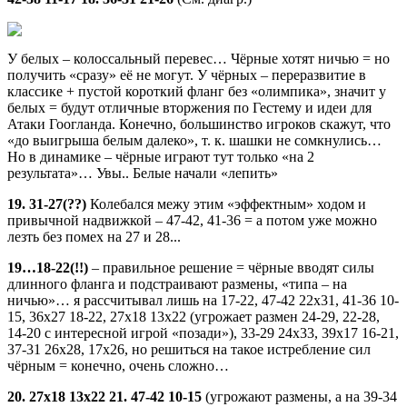
У белых – колоссальный перевес… Чёрные хотят ничью = но
получить «сразу» её не могут. У чёрных – переразвитие в
классике + пустой короткий фланг без «олимпика», значит у
белых = будут отличные вторжения по Гестему и идеи для
Атаки Гоогланда. Конечно, большинство игроков скажут, что
«до выигрыша белым далеко», т. к. шашки не сомкнулись…
Но в динамике – чёрные играют тут только «на 2
результата»… Увы.. Белые начали «лепить»
19. 31-27(??)
Колебался межу этим «эффектным» ходом и
привычной надвижкой – 47-42, 41-36 = а потом уже можно
лезть без помех на 27 и 28...
19…18-22(!!)
– правильное решение = чёрные вводят силы
длинного фланга и подстраивают размены, «типа – на
ничью»… я рассчитывал лишь на 17-22, 47-42 22х31, 41-36 10-
15, 36х27 18-22, 27х18 13х22 (угрожает размен 24-29, 22-28,
14-20 с интересной игрой «позади»), 33-29 24х33, 39х17 16-21,
37-31 26х28, 17х26, но решиться на такое истребление сил
чёрным = конечно, очень сложно…
20. 27х18 13х22 21. 47-42 10-15
(угрожают размены, а на 39-34