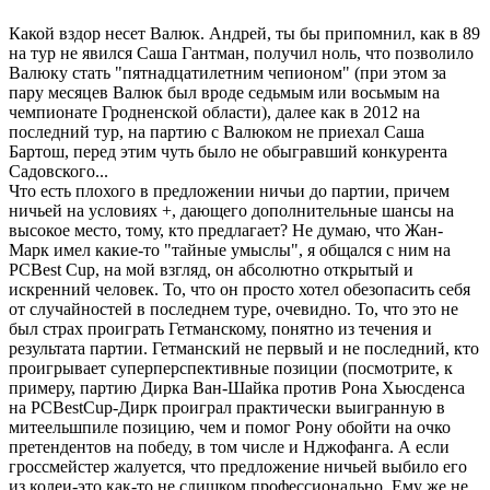
Какой вздор несет Валюк. Андрей, ты бы припомнил, как в 89
на тур не явился Саша Гантман, получил ноль, что позволило
Валюку стать "пятнадцатилетн
им чепионом" (при этом за
пару месяцев Валюк был вроде седьмым или восьмым на
чемпионате Гродненской области), далее как в 2012 на
последний тур, на партию с Валюком не приехал Саша
Бартош, перед этим чуть было не обыгравший конкурента
Садовского...
Что есть плохого в предложении ничьи до партии, причем
ничьей на условиях +, дающего дополнительные шансы на
высокое место, тому, кто предлагает? Не думаю, что Жан-
Марк имел какие-то "тайные умыслы", я общался с ним на
PCBest Cup, на мой взгляд, он абсолютно открытый и
искренний человек. То, что он просто хотел обезопасить себя
от случайностей в последнем туре, очевидно. То, что это не
был страх проиграть Гетманскому, понятно из течения и
результата партии. Гетманский не первый и не последний, кто
проигрывает суперперспектив
ные позиции (посмотрите, к
примеру, партию Дирка Ван-Шайка против Рона Хьюсденса
на PCBestCup-Дирк проиграл практически выигранную в
митеельшпиле позицию, чем и помог Рону обойти на очко
претендентов на победу, в том числе и Нджофанга. А если
гроссмейстер жалуется, что предложение ничьей выбило его
из колеи-это как-то не слишком профессионально
. Ему же не