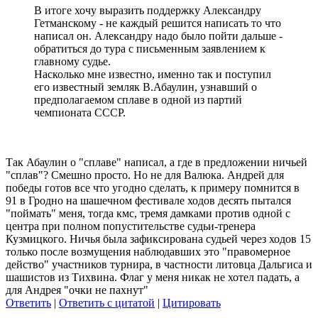
В итоге хочу выразить поддержку Александру
Гетманскому - не каждый решится написать то что
написал он. Александру надо было пойти дальше -
обратиться до тура с письменным заявлением к
главному судье.
Насколько мне известно, именно так и поступил
его известный земляк В.Абаулин, узнавший о
предполагаемом сплаве в одной из партий
чемпионата СССР.
Так Абаулин о "сплаве" написал, а где в предложении ничьей
"сплав"? Смешно просто. Но не для Валюка. Андрей для
победы готов все что угодно сделать, к примеру помнится в
91 в Гродно на шашечном фестивале ходов десять пытался
"поймать" меня, тогда кмс, тремя дамками против одной с
центра при полном попустительстве судьи-тренера
Кузмицкого. Ничья была зафиксирована судьей через ходов 15
только после возмущения наблюдавших это "правомерное
действо" участников турнира, в частности литовца Дальгиса и
шашистов из Тихвина. Флаг у меня никак не хотел падать, а
для Андрея "очки не пахнут"
Ответить
|
Ответить с цитатой
|
Цитировать