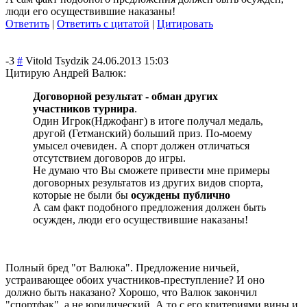
люди его осуществившие наказаны!
Ответить
|
Ответить с цитатой
|
Цитировать
-3
#
Vitold Tsydzik
24.06.2013 15:03
Цитирую Андрей Валюк:
Договорной результат - обман других
участников турнира
.
Один Игрок(Нджофанг) в итоге получал медаль,
другой (Гетманский) больший приз. По-моему
умысел очевиден. А спорт должен отличаться
отсутствием договоров до игры.
Не думаю что Вы сможете привести мне примеры
договорных результатов из других видов спорта,
которые не были бы
осуждены публично
А сам факт подобного предложения должен быть
осужден, люди его осуществившие наказаны!
Полный бред "от Валюка". Предложение ничьей,
устраивающее обоих участников-прес
тупление? И оно
должно быть наказано? Хорошо, что Валюк закончил
"спортфак", а не юридический. А то с его критериями вины и