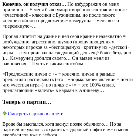
Конечно, он получил отказ…
Но взбудоражил он меня
прилично… У меня было умиротворённое состояние после
«счастливой» классики с Бужинским, но после такого
«непристойного предложения» камерунца = меня всего
«перемкнуло»…
Пропал аппетит на ужине и вёл себя крайне неадекватно =
возбуждённо, агрессивно, шумно (прошу прощения у
некоторых игроков за «беспощадную» критику их «детской»
игры = сам проиграл на следующий день ещё более бездарно
)… Камерунец добился своего… Он вывел меня из
равновесия… Пусть и таким способом…
«Предложение ничьи с +» = конечно, ничьи и раньше
предлагали расписывать (это – «нормальное» явление = почти
что «честная игра»), но ничья с «+» = это 100% сплав,
предлагающий «залезть» в карман к Аникееву…
Теперь о партии…
Смотреть партию в аплете
Вроде бы выспался, хотя заснул позже обычного… Но за
партией не удалось сохранить «здоровый пофигизм» и меня
«колбасило» уже с дебюта…