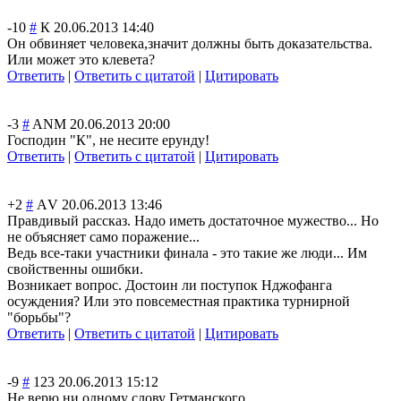
-10
#
К
20.06.2013 14:40
Он обвиняет человека,значит должны быть доказательства.
Или может это клевета?
Ответить
|
Ответить с цитатой
|
Цитировать
-3
#
ANM
20.06.2013 20:00
Господин "К", не несите ерунду!
Ответить
|
Ответить с цитатой
|
Цитировать
+2
#
АV
20.06.2013 13:46
Правдивый рассказ. Надо иметь достаточное мужество... Но
не объясняет само поражение...
Ведь все-таки участники финала - это такие же люди... Им
свойственны ошибки.
Возникает вопрос. Достоин ли поступок Нджофанга
осуждения? Или это повсеместная практика турнирной
"борьбы"?
Ответить
|
Ответить с цитатой
|
Цитировать
-9
#
123
20.06.2013 15:12
Не верю ни одному слову Гетманского.