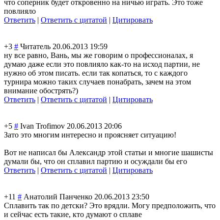
что соперник будет откровенно на ничью играть. Это тоже
повлияло
Ответить
|
Ответить с цитатой
|
Цитировать
+3
#
Читатель
20.06.2013 19:59
ну все равно, Вань, мы же говорим о профессионалах, я
думаю даже если это повлияло как-то на исход партии, не
нужно об этом писать. если так копаться, то с каждого
турнира можно таких случаев понабрать, зачем на этом
внимание обострять?)
Ответить
|
Ответить с цитатой
|
Цитировать
+5
#
Ivan Trofimov
20.06.2013 20:06
Зато это многим интересно и проясняет ситуацию!
Вот не написал бы Александр этой статьи и многие шашисты
думали бы, что он сплавил партию и осуждали бы его
Ответить
|
Ответить с цитатой
|
Цитировать
+11
#
Анатолий Панченко
20.06.2013 23:50
Сплавить так по детски? Это врядли. Могу предположить, что
и сейчас есть такие, кто думают о сплаве