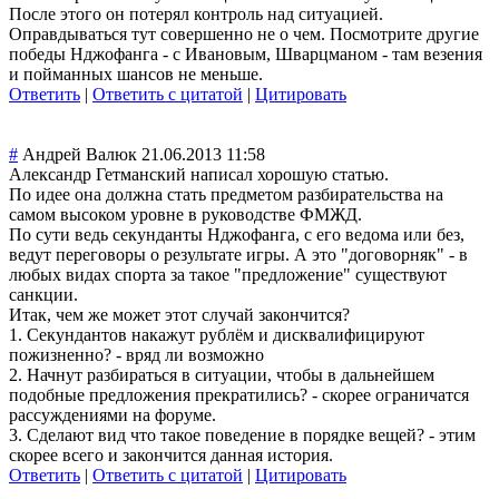
После этого он потерял контроль над ситуацией.
Оправдываться тут совершенно не о чем. Посмотрите другие
победы Нджофанга - с Ивановым, Шварцманом - там везения
и пойманных шансов не меньше.
Ответить
|
Ответить с цитатой
|
Цитировать
#
Андрей Валюк
21.06.2013 11:58
Александр Гетманский написал хорошую статью.
По идее она должна стать предметом разбирательства на
самом высоком уровне в руководстве ФМЖД.
По сути ведь секунданты Нджофанга, с его ведома или без,
ведут переговоры о результате игры. А это "договорняк" - в
любых видах спорта за такое "предложение" существуют
санкции.
Итак, чем же может этот случай закончится?
1. Секундантов накажут рублём и дисквалифицирую
т
пожизненно? - вряд ли возможно
2. Начнут разбираться в ситуации, чтобы в дальнейшем
подобные предложения прекратились? - скорее ограничатся
рассуждениями на форуме.
3. Сделают вид что такое поведение в порядке вещей? - этим
скорее всего и закончится данная история.
Ответить
|
Ответить с цитатой
|
Цитировать