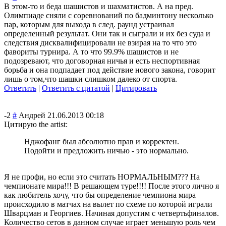
В этом-то и беда шашистов и шахматистов. А на пред.
Олимпиаде сняли с соревнований по бадминтону несколько
пар, которым для выхода в след. раунд устраивал
определенный результат. Они так и сыграли и их без суда и
следствия дисквалифициров
али не взирая на то что это
фавориты турнира. А то что 99.9% шашистов и не
подозревают, что договорная ничья и есть неспортивная
борьба и она подпадает под действие нового закона, говорит
лишь о том,что шашки слишком далеко от спорта.
Ответить
|
Ответить с цитатой
|
Цитировать
-2
#
Андрей
21.06.2013 00:18
Цитирую the artist:
Нджофанг был абсолютно прав и корректен.
Подойти и предложить ничью - это нормально.
Я не профи, но если это считать НОРМАЛЬНЫМ??? На
чемпионате мира!!! В решающем туре!!!! После этого лично я
как любитель хочу, что бы определение чемпиона мира
происходило в матчах на вылет по схеме по которой играли
Шварцман и Георгиев. Начиная допустим с четвертьфиналов
.
Количество сетов в данном случае играет меньшую роль чем