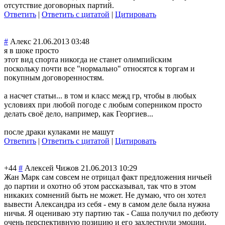
отсутствие договорных партий.
Ответить
|
Ответить с цитатой
|
Цитировать
#
Алекс
21.06.2013 03:48
я в шоке просто
этот вид спорта никогда не станет олимпийским
поскольку почти все "нормально" относятся к торгам и
покупным договоренностям.
а насчет статьи... в том и класс межд гр, чтобы в любых
условиях при любой погоде с любым соперником просто
делать своё дело, например, как Георгиев...
после драки кулаками не машут
Ответить
|
Ответить с цитатой
|
Цитировать
+44
#
Алексей Чижов
21.06.2013 10:29
Жан Марк сам совсем не отрицал факт предложения ничьей
до партии и охотно об этом рассказывал, так что в этом
никаких сомнений быть не может. Не думаю, что он хотел
вывести Александра из себя - ему в самом деле была нужна
ничья. Я оцениваю эту партию так - Саша получил по дебюту
очень перспективную позицию и его захлестнули эмоции.