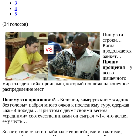
3
4
5
(34 голосов)
Пишу эти
строки…
Когда
продолжается
банкет…
Прошу
прощения
– у
всего
шашечного
мира за «детский» проигрыш, который повлиял на конечное
распределение мест.
Почему это произошло?
... Конечно, камерунский «всадник
без головы» набрал много очков к последнему туру, одержав
«аж» 4 победы… При этом с двумя своими весьма
«средними» соотечественниками он сыграл «-1», что делает
ему честь…
Значит, свои очки он набирал с европейцами и азиатами,