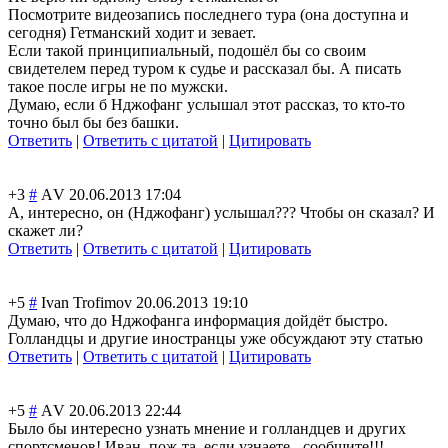
Посмотрите видеозапись последнего тура (она доступна и
сегодня) Гетманский ходит и зевает.
Если такой принципиальный, подошёл бы со своим
свидетелем перед туром к судье и рассказал бы. А писать
такое после игры не по мужски.
Думаю, если б Нджофанг услышал этот рассказ, то кто-то
точно был бы без башки.
Ответить
|
Ответить с цитатой
|
Цитировать
+3
#
АV
20.06.2013 17:04
А, интересно, он (Нджофанг) услышал??? Чтобы он сказал? И
скажет ли?
Ответить
|
Ответить с цитатой
|
Цитировать
+5
#
Ivan Trofimov
20.06.2013 19:10
Думаю, что до Нджофанга информация дойдёт быстро.
Голландцы и другие иностранцы уже обсуждают эту статью
Ответить
|
Ответить с цитатой
|
Цитировать
+5
#
АV
20.06.2013 22:44
Было бы интересно узнать мнение и голландцев и других
спортсменов! Иван, пож-та, если узнаете - сообщите!!!