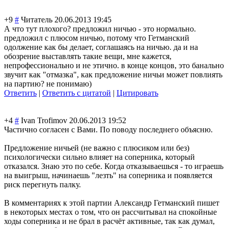
+9
#
Читатель
20.06.2013 19:45
А что тут плохого? предложил ничью - это нормально.
предложил с плюсом ничью, потому что Гетманский
одолжение как бы делает, соглашаясь на ничью. да и на
обозрение выставлять такие вещи, мне кажется,
непрофессиональ
но и не этично. в конце концов, это банально
звучит как "отмазка", как предложение ничьи может повлиять
на партию? не понимаю)
Ответить
|
Ответить с цитатой
|
Цитировать
+4
#
Ivan Trofimov
20.06.2013 19:52
Частично согласен с Вами. По поводу последнего объясню.
Предложение ничьей (не важно с плюсиком или без)
психологически сильно влияет на соперника, который
отказался. Знаю это по себе. Когда отказываешься - то играешь
на выигрыш, начинаешь "лезть" на соперника и появляется
риск перегнуть палку.
В комментариях к этой партии Александр Гетманский пишет
в некоторых местах о том, что он рассчитывал на спокойные
ходы соперника и не брал в расчёт активные, так как думал,