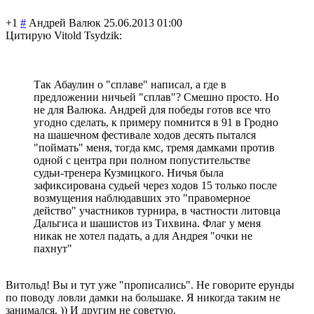
+1
#
Андрей Валюк
25.06.2013 01:00
Цитирую Vitold Tsydzik:
Так Абаулин о "сплаве" написал, а где в
предложении ничьей "сплав"? Смешно просто. Но
не для Валюка. Андрей для победы готов все что
угодно сделать, к примеру помнится в 91 в Гродно
на шашечном фестивале ходов десять пытался
"поймать" меня, тогда кмс, тремя дамками против
одной с центра при полном попустительстве
судьи-тренера Кузмицкого. Ничья была
зафиксирована судьей через ходов 15 только после
возмущения наблюдавших это "правомерное
действо" участников турнира, в частности литовца
Дальгиса и шашистов из Тихвина. Флаг у меня
никак не хотел падать, а для Андрея "очки не
пахнут"
Витольд! Вы и тут уже "прописались". Не говорите ерунды
по поводу ловли дамки на большаке. Я никогда таким не
занимался. )) И другим не советую.