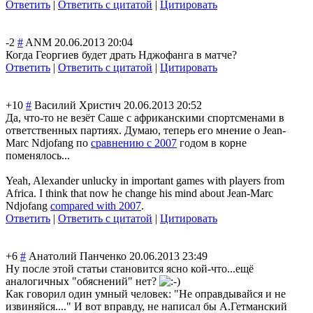
Ответить
|
Ответить с цитатой
|
Цитировать
-2
#
ANM
20.06.2013 20:04
Когда Георгиев будет драть Нджофанга в матче?
Ответить
|
Ответить с цитатой
|
Цитировать
+10
#
Василий Христич
20.06.2013 20:52
Да, что-то не везёт Саше с африканскими спортсменами в
ответственных партиях. Думаю, теперь его мнение о Jean-
Marc Ndjofang по
сравнению с 2007
годом в корне
поменялось...
Yeah, Alexander unlucky in important games with players from
Africa. I think that now he change his mind about Jean-Marc
Ndjofang
compared with 2007
.
Ответить
|
Ответить с цитатой
|
Цитировать
+6
#
Анатолий Панченко
20.06.2013 23:49
Ну после этой статьи становится ясно кой-что...ещё
аналогичных "обяснений" нет?
Как говорил один умный человек: "Не оправдывайся и не
извиняйся...." И вот вправду, не написал бы А.Гетманский