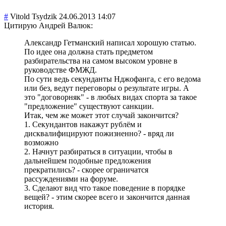
#
Vitold Tsydzik
24.06.2013 14:07
Цитирую Андрей Валюк:
Александр Гетманский написал хорошую статью.
По идее она должна стать предметом
разбирательства на самом высоком уровне в
руководстве ФМЖД.
По сути ведь секунданты Нджофанга, с его ведома
или без, ведут переговоры о результате игры. А
это "договорняк" - в любых видах спорта за такое
"предложение" существуют санкции.
Итак, чем же может этот случай закончится?
1. Секундантов накажут рублём и
дисквалифицируют пожизненно? - вряд ли
возможно
2. Начнут разбираться в ситуации, чтобы в
дальнейшем подобные предложения
прекратились? - скорее ограничатся
рассуждениями на форуме.
3. Сделают вид что такое поведение в порядке
вещей? - этим скорее всего и закончится данная
история.