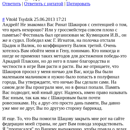
Ответить
|
Ответить с цитатой
|
Цитировать
#
Vitold Tsydzik
25.06.2013 17:21
Андрей! Не знакомил Вас Ринат Шакиров с сентенцией о том,
что врать нехорошо? Или у гроссмейстера совсем плохо с
памятью? Фестиваль был организован мс Кузмицким И.В., он
же и судил. Победил кмс Г. Игнатов, на полочка отстали
Цыдик и Валюк, по коэффициенту Валюк третий. Очень
хотелось Вам обойти меня и Гену, понимаю. Кто никогда и
нигде не применял таких методов для достижения победы-это
Аркадий Плакхин, но до него в плане благородства и
честности в игре Вам расти и расти. Вы же отрицаете, что
Шакиров просил у меня ничью для Вас, когда Вы были
маленьким мальчиком и нужно было попасть в полуфинал
города, Вы утверждаете, что ничью Вы сделали сами. На
самом деле Вы проиграли мне, но в финал попали. Память
Вас подводит, мой юный друг. Надеюсь, имею право называть
Вас юным, так как мы с Шакировым были почти
ровесниками. Ну, а друг-это просто дань памяти, Вы давно
уже мне не друг, Вы по другую сторону баррикад.
И еще. То, что Вы помогли Шацову закрыть мне рот на сайте
федерации моей страны, не дает Вам повода злорадствовать.
Я "прописался" по Вашему выражению, чтобы правда о делах