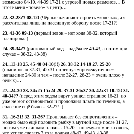
возможно 04-10, 44-39 17-21 с угрозой новых разменов… В
итоге меня «повело» в центр…
22. 32-28?? 08-12!
(Чёрные начинают строить «колечко», а я
рассчитывал лишь на пассивную оборону после 17-21?)
23. 41-36 09-13
(первый зевок – нет хода 38-32, который
планировал)
24. 39-34??
(рискованный ход – надёжнее 49-43, а потом при
случае – 38-32, 43-38)
24...13-18 25. 45-40 04-10(!!) 26. 38-32 14-19 27. 25-20
(планировал 37-31, 42х31 но зевнул «промежуточное»
нападение 24-30 и там – после 32-27, 28-23 = очень плохо у
белых)…
27...24-30 28. 34х25 15х24 29. 37-31 26х37 30. 42х31 10-15! 31.
40-34??
(перед этим ходом вдруг увидел страшное 16-21, но
уже не мог остановиться и продолжил плыть по течению, а
спасение ещё было – 32-27!=)
31...16-21! 32. 31-26?
Проигрывает без сопротивления –
можно было ещё половить рыбку в мутной воде после 31-27,
но там уже слишком плохо… 15-20 – почему-то мне казалось,
что успею сделать 3 хода подряд 48-42, 49-43, 43-38,