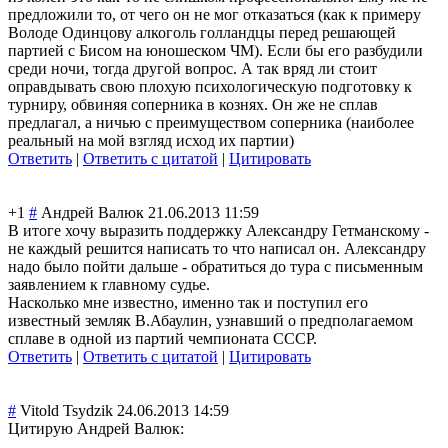
предложили то, от чего он не мог отказаться (как к примеру
Володе Одинцову алкоголь голландцы перед решающей
партией с Бисом на юношеском ЧМ). Если бы его разбудили
среди ночи, тогда другой вопрос. А так вряд ли стоит
оправдывать свою плохую психологическую подготовку к
турниру, обвиняя соперника в кознях. Он же не сплав
предлагал, а ничью с преимуществом соперника (наиболее
реальный на мой взгляд исход их партии)
Ответить
|
Ответить с цитатой
|
Цитировать
+1
#
Андрей Валюк
21.06.2013 11:59
В итоге хочу выразить поддержку Александру Гетманскому -
не каждый решится написать то что написал он. Александру
надо было пойти дальше - обратиться до тура с письменным
заявлением к главному судье.
Насколько мне известно, именно так и поступил его
известный земляк В.Абаулин, узнавший о предполагаемом
сплаве в одной из партий чемпионата СССР.
Ответить
|
Ответить с цитатой
|
Цитировать
#
Vitold Tsydzik
24.06.2013 14:59
Цитирую Андрей Валюк: