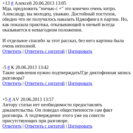
+13
#
Алексей
20.06.2013 13:05
Мда, предложить "ничью с +" это конечно очень хитро.
Александр, вы молодец, уважаю. Достойный поступок,
обидно что не получилось наказать Нджофанга в партии. Но,
как показала практика, отказывающий в ничьей всегда
оказывается в невыгодном положении.
И отдельное спасибо за этот рассказ, без него картина была
очень неполной.
Ответить
|
Ответить с цитатой
|
Цитировать
-5
#
К
20.06.2013 13:42
Такие заявления нужно подтверждать!Гд
е диктофонная запись
разговора?
Ответить
|
Ответить с цитатой
|
Цитировать
+5
#
АV
20.06.2013 13:57
Автору статьи нет необходимости предоставлять
доказательства. Он поведал общественности сам факт
разговора. А подтверждение этого уже на совести
присутствующих при разговоре.
Ответить
|
Ответить с цитатой
|
Цитировать