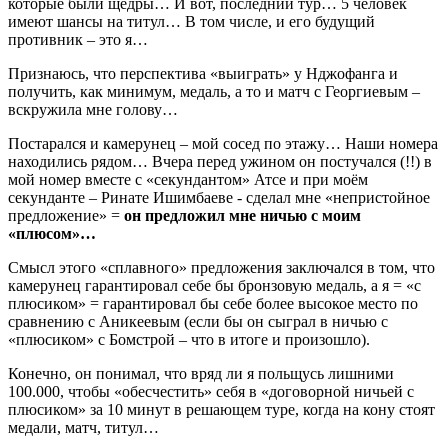
которые были щедры… И вот, последний тур… 5 человек
имеют шансы на титул… В том числе, и его будущий
противник – это я…
Признаюсь, что перспектива «выиграть» у Нджофанга и
получить, как минимум, медаль, а то и матч с Георгиевым –
вскружила мне голову…
Постарался и камерунец – мой сосед по этажу… Наши номера
находились рядом… Вчера перед ужином он постучался (!!) в
мой номер вместе с «секундантом» Атсе и при моём
секунданте – Ринате Ишимбаеве - сделал мне «непристойное
предложение» =
он предложил мне ничью с моим
«плюсом»…
Смысл этого «сплавного» предложения заключался в том, что
камерунец гарантировал себе бы бронзовую медаль, а я = «с
плюсиком» = гарантировал бы себе более высокое место по
сравнению с Аникеевым (если бы он сыграл в ничью с
«плюсиком» с Бомстрой – что в итоге и произошло).
Конечно, он понимал, что вряд ли я польщусь лишними
100.000, чтобы «обесчестить» себя в «договорной ничьей с
плюсиком» за 10 минут в решающем туре, когда на кону стоят
медали, матч, титул…