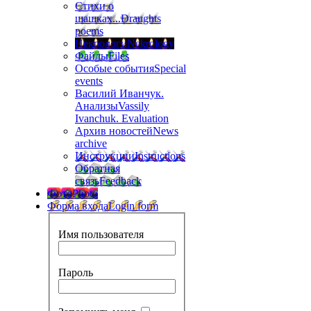
Стихи о
шашках...
Draughts
poems
Некрологи
Nekrology
Файлы
Files
Особые события
Special
events
Василий Иванчук.
Анализы
Vassily
Ivanchuk. Evaluation
Архив новостей
News
archive
Инструкции
Instructions
Обратная
связь
Feedback
Фото
Photo
Форма входа
Login form
Имя пользователя
Пароль