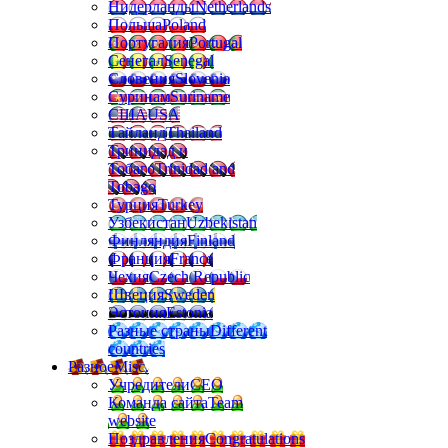
Нидерланды
Netherlands
Польша
Poland
Португалия
Portugal
Сенегал
Senegal
Словения
Slovenia
Суринам
Suriname
США
USA
Тайланд
Thailand
Тринидад и
Тобаго
Trinidad and
Tobago
Турция
Turkey
Узбекистан
Uzbekistan
Финляндия
Finland
Франция
France
Чехия
Czech Republic
Швеция
Sweden
Эстония
Estonia
Разные страны
Different
countries
Разное
Misc.
Учредители
CEO
Команда сайта
Team
website
Поздравления
Congratulations