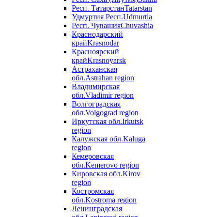
Респ. Татарстан
Tatarstan
Удмуртия Респ.
Udmurtia
Респ. Чувашия
Chuvashia
Краснодарский
край
Krasnodar
Красноярский
край
Krasnoyarsk
Астраханская
обл.
Astrahan region
Владимирская
обл.
Vladimir region
Волгоградская
обл.
Volgograd region
Иркутская обл.
Irkutsk
region
Калужская обл.
Kaluga
region
Кемеровская
обл.
Kemerovo region
Кировская обл.
Kirov
region
Костромская
обл.
Kostroma region
Ленинградская