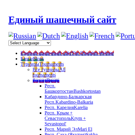
Единый шашечный сайт
Единый шашечный сайт
The Draughts Website
Блоги
Blogs
Турниры
Tournaments
Все турниры
All
tournaments
Россия
Russia
Респ.
Башкортостан
Bashkortostan
Кабардино-Балкарская
Респ.
Kabardino-Balkaria
Респ. Карелия
Karelia
Респ. Крым +
Севастополь
Krym +
Sevastopol'
Респ. Марий Эл
Mari El
Респ. Саха (Якутия)
Sakha