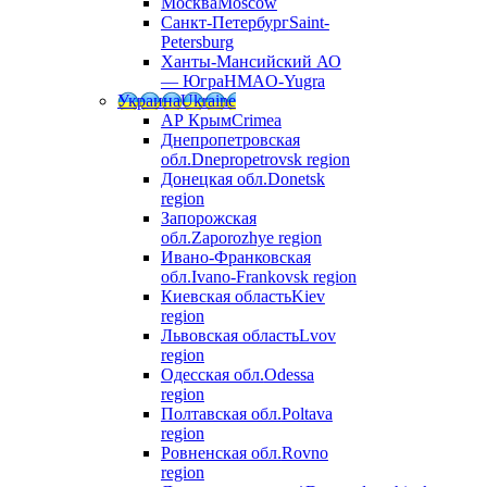
Москва
Moscow
Санкт-Петербург
Saint-
Petersburg
Ханты-Мансийский АО
— Югра
HMAO-Yugra
Украина
Ukraine
АР Крым
Crimea
Днепропетровская
обл.
Dnepropetrovsk region
Донецкая обл.
Donetsk
region
Запорожская
обл.
Zaporozhye region
Ивано-Франковская
обл.
Ivano-Frankovsk region
Киевская область
Kiev
region
Львовская область
Lvov
region
Одесская обл.
Odessa
region
Полтавская обл.
Poltava
region
Ровненская обл.
Rovno
region