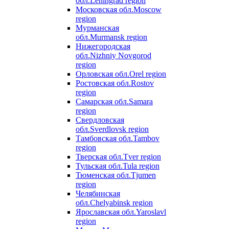
обл.
Leningrad region
Московская обл.
Moscow
region
Мурманская
обл.
Murmansk region
Нижегородская
обл.
Nizhniy Novgorod
region
Орловская обл.
Orel region
Ростовская обл.
Rostov
region
Самарская обл.
Samara
region
Свердловская
обл.
Sverdlovsk region
Тамбовская обл.
Tambov
region
Тверская обл.
Tver region
Тульская обл.
Tula region
Тюменская обл.
Tjumen
region
Челябинская
обл.
Chelyabinsk region
Ярославская обл.
Yaroslavl
region