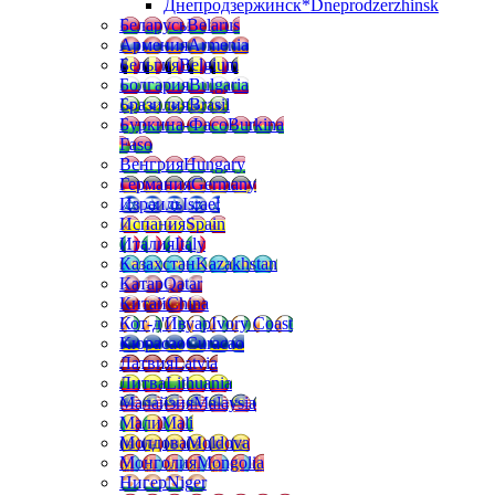
Днепродзержинск*
Dneprodzerzhinsk
Беларусь
Belarus
Армения
Armenia
Бельгия
Belgium
Болгария
Bulgaria
Бразилия
Brasil
Буркина-Фасо
Burkina
Faso
Венгрия
Hungary
Германия
Germany
Израиль
Israel
Испания
Spain
Италия
Italy
Казахстан
Kazakhstan
Катар
Qatar
Китай
China
Кот-д'Ивуар
Ivory Coast
Кюрасао
Curacao
Латвия
Latvia
Литва
Lithuania
Малайзия
Malaysia
Мали
Mali
Молдова
Moldova
Монголия
Mongolia
Нигер
Niger