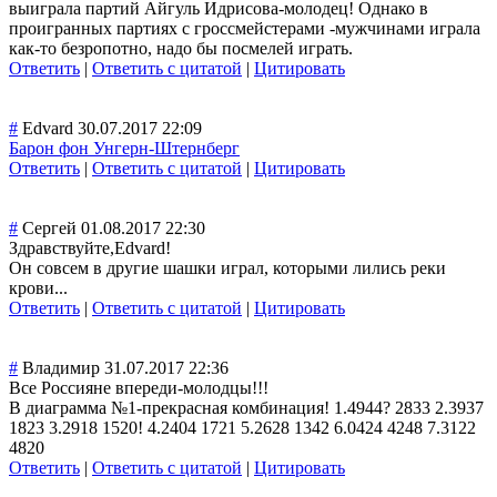
выиграла партий Айгуль Идрисова-молоде
ц! Однако в
проигранных партиях с гроссмейстерами -мужчинами играла
как-то безропотно, надо бы посмелей играть.
Ответить
|
Ответить с цитатой
|
Цитировать
#
Edvard
30.07.2017 22:09
Барон фон Унгерн-Штернберг
Ответить
|
Ответить с цитатой
|
Цитировать
#
Сергей
01.08.2017 22:30
Здравствуйте,Edvard!
Он совсем в другие шашки играл, которыми лились реки
крови...
Ответить
|
Ответить с цитатой
|
Цитировать
#
Владимир
31.07.2017 22:36
Все Россияне впереди-молодцы!!!
В диаграмма №1-прекрасная комбинация! 1.4944? 2833 2.3937
1823 3.2918 1520! 4.2404 1721 5.2628 1342 6.0424 4248 7.3122
4820
Ответить
|
Ответить с цитатой
|
Цитировать