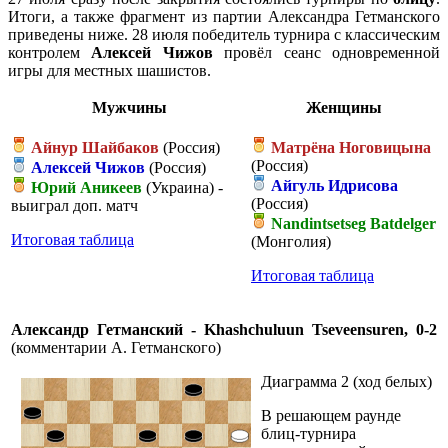
Итоги, а также фрагмент из партии Александра Гетманского
приведены ниже. 28 июля победитель турнира с классическим
контролем
Алексей Чижов
провёл сеанс одновременной
игры для местных шашистов.
Мужчины
Женщины
Айнур Шайбаков
(Россия)
Матрёна Ноговицына
(Россия)
Алексей Чижов
(Россия)
Айгуль Идрисова
Юрий Аникеев
(Украина) -
(Россия)
выиграл доп. матч
Nandintsetseg Batdelger
Итоговая таблица
(Монголия)
Итоговая таблица
Александр Гетманский - Khashchuluun Tseveensuren, 0-2
(комментарии А. Гетманского)
Диаграмма 2 (ход белых)
В решающем раунде
блиц-турнира