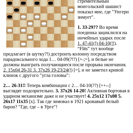
стремительный
монгольский шашист
показал мне, где "Унгерн
зимует".
1. 33-29??
Во время
поединка зациклился на
ничейных ударах после
1. 47-41(!) 04-10(!!)
.
“Flits” тут вообще
предлагает (в шутку?!) достроить колонну посредством
парадоксального хода 1… 04-09(?!?) [+-;=], и белые не
должны выиграть получающиеся после прорыва окончания.
2. 15х04 26-31 3. 37х26 19-23/24(!)
[=], и не заметил кривой
клинок с другого "угла головы":
2… 26-31!!
Теперь комбинации с 2… 04-10(??) [++--]
выглядят подозрительно.
3. 37х26 14-20!
Активная бортовая в
ударном механизме даже и не участвует!
4. 25х12 17х08 5.
26х17 11х35
[x]. Так где зимовал в 1921 кровавый белый
барон? "Где, где – в Урге"!