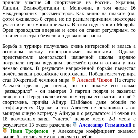
приняли участие
58
спортсменов из России, Украины,
Латвии, Великобритании и Монголии, в том числе
16
международных гроссмейстеров. Как видно на плакате (см.
фото) ожидалось 8 стран, но по разным причинам некоторые
участники не смогли приехать. В этом году турнир Mongolia
Open проводился впервые и если он станет регулярным, то
количество стран безусловно должно возрасти.
Борьба в турнире получилась очень интересной и велась а
основном между иностранными шашистами. Однако,
представители монгольской шашечной школы изрядно
потрепали нервы ведущим гроссмейстерам и отняли у них
немало очков. В результате напряжённой борьбы пьедестал
почёта заняли российские спортсмены. Победителем турнира
стал 10-кратный чемпион мира
Алексей Чижов
. На старте
Алексей сделал две ничьи, но это похоже его только
"раззадорило" - он выиграл 3 партии подряд и захватил
лидерство. Перед заключительным туром его настигли ещё 2
спортсмена, причём Айнур Шайбаков даже обошёл по
коэффициенту. Однако и это Алексея не остановило - он
выиграл очную встречу у Айнура и с результатом 14 очков из
18 возможных занял "чистое" первое место. 2-3 места с
результатом 13 очков разделили
Александр Гетманский
и
Иван Трофимов
, у Александра коэффициент оказался
выше, благодаря чему он завоевал серебро.