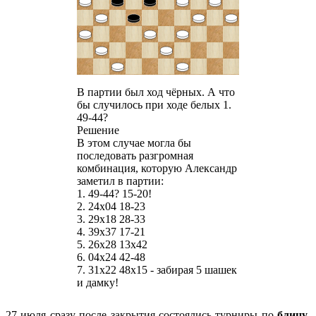
В партии был ход чёрных. А что
бы случилось при ходе белых 1.
49-44?
Решение
В этом случае могла бы
последовать разгромная
комбинация, которую Александр
заметил в партии:
1. 49-44? 15-20!
2. 24х04 18-23
3. 29х18 28-33
4. 39х37 17-21
5. 26х28 13х42
6. 04х24 42-48
7. 31х22 48х15 - забирая 5 шашек
и дамку!
27 июля сразу после закрытия состоялись турниры по
блицу
.