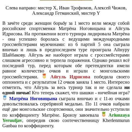
Слева направо: мистер X, Иван Трофимов, Алексей Чижов,
Александр Гетманский, мистер Y
В зачёте среди женщин борьбу за 1 место вели между собой
российские спортсменки Матрёна Ноговицына и Айгуль
Идрисова. На протяжении всего турнира лидировала Матрёна
- она успешно боролась с ведущими международными
гроссмейстерами мужчинами: из 6 партий 5 она сыграла
вничью и лишь в предпоследнем туре проиграла Айнуру
Шайбакову. Айгуль же наоборот играла с гроссмейстерами
слишком агрессивно и терпела поражения. Однако решил всё
последний тур, перед которым обе претендентки имели
равное количество очков и играли с монгольскими
гроссмейстерами.
Айгуль Идрисова
победила своего
оппонента и с результатом 12 очков заняла 1 место. Интересно
отметить, что Айгуль за весь турнир так и не сделала
ни
одной ничьи!
Кто теперь скажет, что шашки - ничейная игра?
Матрёна Ноговицына
сыграла вничью и с 11-ю очками
довольствовалась серебряной медалью. По 11 очков набрали
ещё две монгольские спортсменки, они значительно уступили
по коэффициенту Матрёне. Бронзу завоевала
Ariunzaya
Yeruuljav
, опередив свою соотечественницу Kherlenmurun
Ganbaa по коэффициенту.