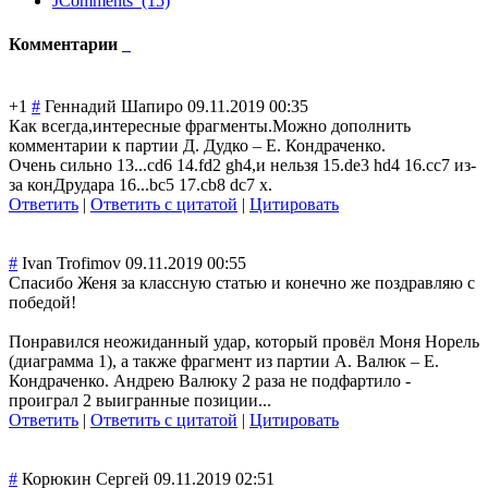
JComments (15)
Комментарии
+1
#
Геннадий Шапиро
09.11.2019 00:35
Как всегда,интересн
ые фрагменты.Можно дополнить
комментарии к партии Д. Дудко – Е. Кондраченко.
Очень сильно 13...cd6 14.fd2 gh4,и нельзя 15.de3 hd4 16.cc7 из-
за конДрудара 16...bc5 17.cb8 dc7 x.
Ответить
|
Ответить с цитатой
|
Цитировать
#
Ivan Trofimov
09.11.2019 00:55
Спасибо Женя за классную статью и конечно же поздравляю с
победой!
Понравился неожиданный удар, который провёл Моня Норель
(диаграмма 1), а также фрагмент из партии А. Валюк – Е.
Кондраченко. Андрею Валюку 2 раза не подфартило -
проиграл 2 выигранные позиции...
Ответить
|
Ответить с цитатой
|
Цитировать
#
Корюкин Сергей
09.11.2019 02:51