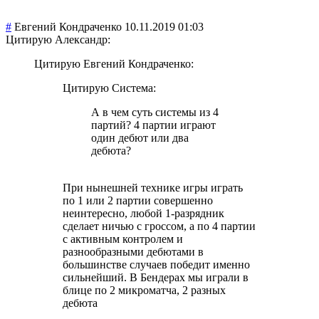
#
Евгений Кондраченко
10.11.2019 01:03
Цитирую Александр:
Цитирую Евгений Кондраченко:
Цитирую Система:
А в чем суть системы из 4
партий? 4 партии играют
один дебют или два
дебюта?
При нынешней технике игры играть
по 1 или 2 партии совершенно
неинтересно, любой 1-разрядник
сделает ничью с гроссом, а по 4 партии
с активным контролем и
разнообразными дебютами в
большинстве случаев победит именно
сильнейший. В Бендерах мы играли в
блице по 2 микроматча, 2 разных
дебюта