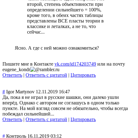
второй, степень объективности при
определении сильнейшего = 100%,
кроме того, в обеих частях таблицы
представлены ВСЕ пласты теории в
классике и леталках, а не то, что
сейчас...
Ясно. А где с ней можно ознакомиться?
Пишите мне в Контакте
vk.com/id174203749
или на почту
eugene_kondr
rambler.ru
Ответить
|
Ответить с цитатой
|
Цитировать
#
Igor Martynov
12.11.2019 16:47
Да, пока я не играл в русские шашки, они далеко ушли
вперёд. Однако с автором не соглашусь в одном только
пункте. На мой взгляд совсем не обязательно, чтобы всегда
побеждал сильнейший...
Ответить
|
Ответить с цитатой
|
Цитировать
#
Контроль
16.11.2019 03:12