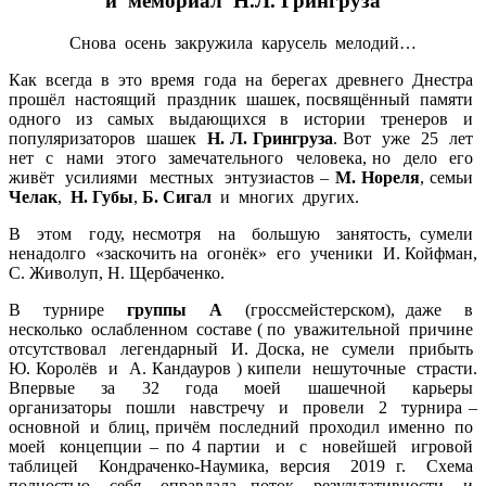
й мемориал Н.Л. Грингруза
Снова осень закружила карусель мелодий…
Как всегда в это время года на берегах древнего Днестра
прошёл настоящий праздник шашек, посвящённый памяти
одного из самых выдающихся в истории тренеров и
популяризаторов шашек
Н. Л. Грингруза
. Вот уже 25 лет
нет с нами этого замечательного человека, но дело его
живёт усилиями местных энтузиастов –
М. Нореля
, семьи
Челак
,
Н. Губы
,
Б. Сигал
и многих других.
В этом году, несмотря на большую занятость, сумели
ненадолго «заскочить на огонёк» его ученики И. Койфман,
С. Живолуп, Н. Щербаченко.
В турнире
группы А
(гроссмейстерском), даже в
несколько ослабленном составе ( по уважительной причине
отсутствовал легендарный И. Доска, не сумели прибыть
Ю. Королёв и А. Кандауров ) кипели нешуточные страсти.
Впервые за 32 года моей шашечной карьеры
организаторы пошли навстречу и провели 2 турнира –
основной и блиц, причём последний проходил именно по
моей концепции – по 4 партии и с новейшей игровой
таблицей Кондраченко-Наумика, версия 2019 г. Схема
полностью себя оправдала, поток результативности и