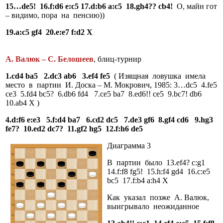
15…de5! 16.f:d6 e:c5 17.d:b6 a:c5 18.gh4?? cb4!
О, майн гот
– видимо, пора на пенсию))
19.a:c5 gf4 20.e:e7 f:d2 Х
А. Валюк – С. Белошеев
, блиц-турнир
1.cd4 ba5 2.dc3 ab6 3.ef4 fe5
( Изящная ловушка имела
место в партии И. Доска – М. Мокрович, 1985: 3…dc5 4.fe5
ce3 5.fd4 bc5? 6.db6 fd4 7.ce5 ba7 8.ed6!! ce5 9.bc7! db6
10.ab4 X )
4.d:f6 e:e3 5.f:d4 ba7 6.cd2 dc5 7.de3 gf6 8.gf4 cd6 9.hg3
fe7? 10.ed2 dc7? 11.gf2 hg5 12.f:h6 de5
Диаграмма 3
В партии было 13.ef4? c:g1
14.f:f8 fg5! 15.h:f4 gd4 16.c:e5
bc5 17.f:b4 a:h4 Х
Как указал позже А. Валюк,
выигрывало неожиданное