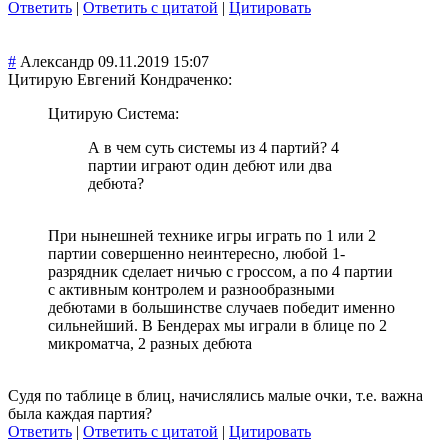
Ответить
|
Ответить с цитатой
|
Цитировать
#
Александр
09.11.2019 15:07
Цитирую Евгений Кондраченко:
Цитирую Система:
А в чем суть системы из 4 партий? 4
партии играют один дебют или два
дебюта?
При нынешней технике игры играть по 1 или 2
партии совершенно неинтересно, любой 1-
разрядник сделает ничью с гроссом, а по 4 партии
с активным контролем и разнообразными
дебютами в большинстве случаев победит именно
сильнейший. В Бендерах мы играли в блице по 2
микроматча, 2 разных дебюта
Судя по таблице в блиц, начислялись малые очки, т.е. важна
была каждая партия?
Ответить
|
Ответить с цитатой
|
Цитировать