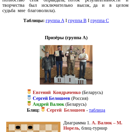
творчества был исключительно высок, да и в целом
судьба мне благоволила).
Таблицы:
группа A
I
группа B
I
группа C
Призёры (группа А)
Евгений Кондраченко
(Беларусь)
Сергей Белошеев
(Россия)
Андрей Валюк
(Беларусь)
Блиц:
Сергей Белошеев
-
таблица
Диаграмма 1.
А. Валюк – М.
Норель
, блиц-турнир