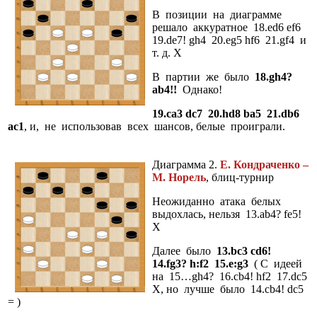
В позиции на диаграмме
решало аккуратное 18.ed6 ef6
19.de7! gh4 20.eg5 hf6 21.gf4 и
т. д. Х
В партии же было
18.gh4?
ab4!!
Однако!
19.ca3 dc7 20.hd8 ba5 21.db6
ac1
, и, не использовав всех шансов, белые проиграли.
Диаграмма 2.
Е. Кондраченко –
М. Норель
, блиц-турнир
Неожиданно атака белых
выдохлась, нельзя 13.ab4? fe5!
X
Далее было
13.bc3 cd6!
14.fg3? h:f2 15.e:g3
( С идеей
на 15…gh4? 16.cb4! hf2 17.dc5
X, но лучше было 14.cb4! dc5
= )