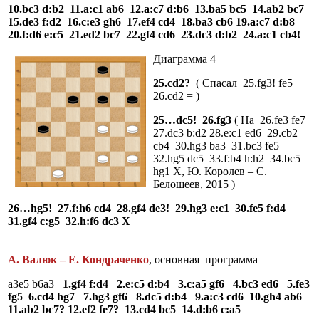
10.bc3 d:b2 11.a:c1 ab6 12.a:c7 d:b6 13.ba5 bc5 14.ab2 bc7
15.de3 f:d2 16.c:e3 gh6 17.ef4 cd4 18.ba3 cb6 19.a:c7 d:b8
20.f:d6 e:c5 21.ed2 bc7 22.gf4 cd6 23.dc3 d:b2 24.a:c1 cb4!
Диаграмма 4
25.cd2?
( Спасал 25.fg3! fe5
26.cd2 = )
25…dc5! 26.fg3
( На 26.fe3 fe7
27.dc3 b:d2 28.e:c1 ed6 29.cb2
cb4 30.hg3 ba3 31.bc3 fe5
32.hg5 dc5 33.f:b4 h:h2 34.bc5
hg1 Х, Ю. Королев – С.
Белошеев, 2015 )
26…hg5! 27.f:h6 cd4 28.gf4 de3! 29.hg3 e:c1 30.fe5 f:d4
31.gf4 c:g5 32.h:f6 dc3 X
А. Валюк – Е. Кондраченко
, основная программа
a3e5 b6a3
1.gf4 f:d4 2.e:c5 d:b4 3.c:a5 gf6 4.bc3 ed6 5.fe3
fg5 6.cd4 hg7 7.hg3 gf6 8.dc5 d:b4 9.a:c3 cd6 10.gh4 ab6
11.ab2 bc7? 12.ef2 fe7? 13.cd4 bc5 14.d:b6 c:a5