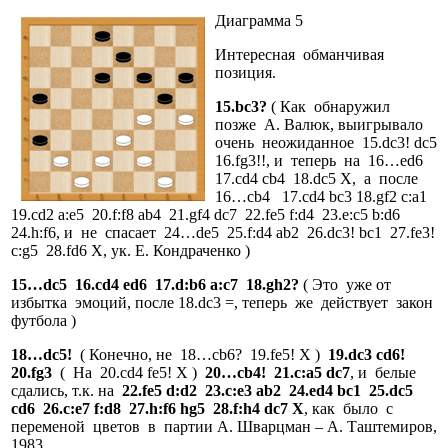
Диаграмма 5
Интересная обманчивая
позиция.
15.bc3?
( Как обнаружил
позже А. Валюк, выигрывало
очень неожиданное 15.dc3! dc5
16.fg3!!, и теперь на 16…ed6
17.cd4 cb4 18.dc5 X, а после
16…cb4 17.cd4 bc3 18.gf2 c:a1
19.cd2 a:e5 20.f:f8 ab4 21.gf4 dc7 22.fe5 f:d4 23.e:c5 b:d6
24.h:f6, и не спасает 24…de5 25.f:d4 ab2 26.dc3! bc1 27.fe3!
c:g5 28.fd6 Х, ук. Е. Кондраченко )
15…dc5 16.cd4 ed6 17.d:b6 a:c7 18.gh2?
( Это уже от
избытка эмоций, после 18.dc3 =, теперь же действует закон
футбола )
18…dc5!
( Конечно, не 18…cb6? 19.fe5! X )
19.dc3 cd6!
20.fg3
( На 20.cd4 fe5! X )
20…cb4! 21.c:a5 dc7
, и белые
сдались, т.к. на
22.fe5 d:d2 23.c:e3 ab2 24.ed4 bc1 25.dc5
cd6 26.c:e7 f:d8 27.h:f6 hg5 28.f:h4 dc7 Х
, как было с
переменой цветов в партии А. Шварцман – А. Таштемиров,
1983.