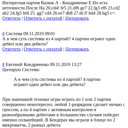
Интересная партия Валюк А - Кондраченко Е.Но есть
неточности.Посл
е На 20.cd4! fe5 21.df6 ge7 22.fg3 ef6 23.cd2
ab2 24.fg5 hf4 25. gg7 cd4 26.ee7 dh8 27.dc3! bd4 28.hg5 c=.
Ответить
|
Ответить с цитатой
|
Цитировать
#
Система
09.11.2019 09:01
А в чем суть системы из 4 партий? 4 партии играют один
дебют или два дебюта?
Ответить
|
Ответить с цитатой
|
Цитировать
#
Евгений Кондраченко
09.11.2019 13:27
Цитирую Система:
А в чем суть системы из 4 партий? 4 партии
играют один дебют или два дебюта?
При нынешней технике игры играть по 1 или 2 партии
совершенно неинтересно, любой 1-разрядник сделает ничью с
гроссом, а по 4 партии с активным контролем и
разнообразными дебютами в большинстве случаев победит
именно сильнейший. В Бендерах мы играли в блице по 2
микроматча, 2 разных дебюта