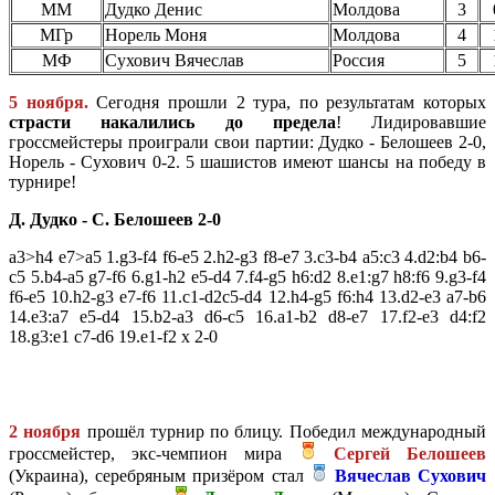
ММ
Дудко Денис
Молдова
3
МГр
Норель Моня
Молдова
4
МФ
Сухович Вячеслав
Россия
5
5 ноября.
Сегодня прошли 2 тура, по результатам которых
страсти накалились до предела
! Лидировавшие
гроссмейстеры проиграли свои партии: Дудко - Белошеев 2-0,
Норель - Сухович 0-2. 5 шашистов имеют шансы на победу в
турнире!
Д. Дудко - С. Белошеев 2-0
a3>h4 e7>a5 1.g3-f4 f6-e5 2.h2-g3 f8-e7 3.c3-b4 a5:c3 4.d2:b4 b6-
c5 5.b4-a5 g7-f6 6.g1-h2 e5-d4 7.f4-g5 h6:d2 8.e1:g7 h8:f6 9.g3-f4
f6-e5 10.h2-g3 e7-f6 11.c1-d2c5-d4 12.h4-g5 f6:h4 13.d2-e3 a7-b6
14.e3:a7 e5-d4 15.b2-a3 d6-c5 16.a1-b2 d8-e7 17.f2-e3 d4:f2
18.g3:e1 c7-d6 19.e1-f2 x 2-0
2 ноября
прошёл турнир по блицу. Победил международный
гроссмейстер, экс-чемпион мира
Сергей Белошеев
(Украина), серебряным призёром стал
Вячеслав Сухович