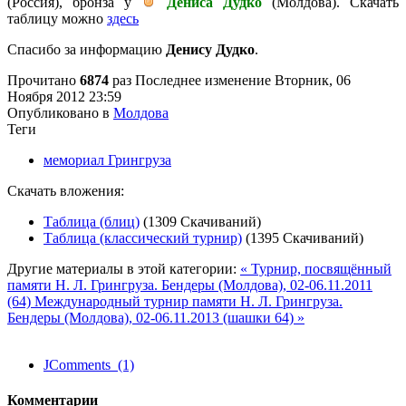
(Россия), бронза у
Дениса Дудко
(Молдова). Скачать
таблицу можно
здесь
Спасибо за информацию
Денису Дудко
.
Прочитано
6874
раз
Последнее изменение Вторник, 06
Ноября 2012 23:59
Опубликовано в
Молдова
Теги
мемориал Грингруза
Скачать вложения:
Таблица (блиц)
(1309 Скачиваний)
Таблица (классический турнир)
(1395 Скачиваний)
Другие материалы в этой категории:
« Турнир, посвящённый
памяти Н. Л. Грингруза. Бендеры (Молдова), 02-06.11.2011
(64)
Международный турнир памяти Н. Л. Грингруза.
Бендеры (Молдова), 02-06.11.2013 (шашки 64) »
JComments (1)
Комментарии