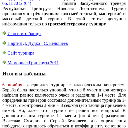
памяти Заслуженного тренера
Республики Грингруза Николая Леонтьевича. Турнир
проводился
в трёх группах
: гроссмейстерский, мастерский и
массовый детский турнир. В этой статье доступна
информация только по
гроссмейстерскому турниру.
Итоги и таблицы
Партия Д. Дудко - С. Белошеев
Сайт турнира
Мемориал Грингруза 2011
Итоги и таблицы
6 ноября
завершился турнир с классическим контролем.
Борьба была настолько упорной, что из 6 участников четверо
набрали равное количество очков и разделили 1-4 места. Для
определения призёров состоялся дополнительный турнир за 1-
4 места, с контролем 3 мин + 3 сек/ход (его таблица приведена
ниже). Но, даже этот турнир не решил все вопросы! В
дополнительном турнире 1-2 места (по 4 очка) разделили
Вячеслав Сухович и Сергей Белошеев, для определения
победителя пришлось обратиться к коэффициенту основного