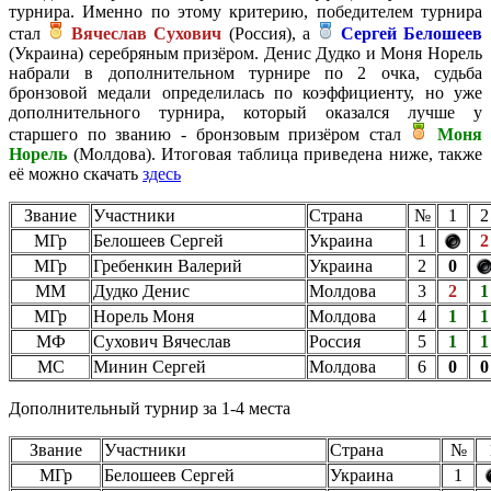
турнира. Именно по этому критерию, победителем турнира
стал
Вячеслав Сухович
(Россия), а
Сергей Белошеев
(Украина) серебряным призёром. Денис Дудко и Моня Норель
набрали в дополнительном турнире по 2 очка, судьба
бронзовой медали определилась по коэффициенту, но уже
дополнительного турнира, который оказался лучше у
старшего по званию - бронзовым призёром стал
Моня
Норель
(Молдова). Итоговая таблица приведена ниже, также
её можно скачать
здесь
Звание
Участники
Страна
№
1
2
МГр
Белошеев Сергей
Украина
1
2
МГр
Гребенкин Валерий
Украина
2
0
ММ
Дудко Денис
Молдова
3
2
1
МГр
Норель Моня
Молдова
4
1
1
МФ
Сухович Вячеслав
Россия
5
1
1
МС
Минин Сергей
Молдова
6
0
0
Дополнительный турнир за 1-4 места
Звание
Участники
Страна
№
МГр
Белошеев Сергей
Украина
1