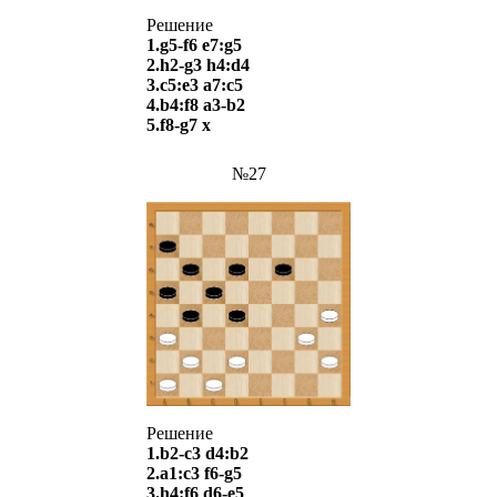
Решение
1.g5-f6 e7:g5
2.h2-g3 h4:d4
3.c5:e3 a7:c5
4.b4:f8 a3-b2
5.f8-g7
х
№27
Решение
1.b2-c3 d4:b2
2.a1:c3 f6-g5
3.h4:f6 d6-e5