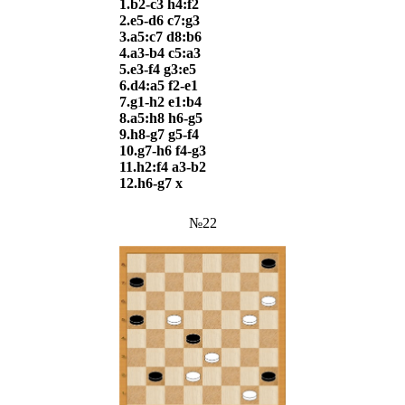
1.b2-c3 h4:f2
2.e5-d6 c7:g3
3.a5:c7 d8:b6
4.a3-b4 c5:a3
5.e3-f4 g3:e5
6.d4:a5 f2-e1
7.g1-h2 e1:b4
8.a5:h8 h6-g5
9.h8-g7 g5-f4
10.g7-h6 f4-g3
11.h2:f4 a3-b2
12.h6-g7 х
№22