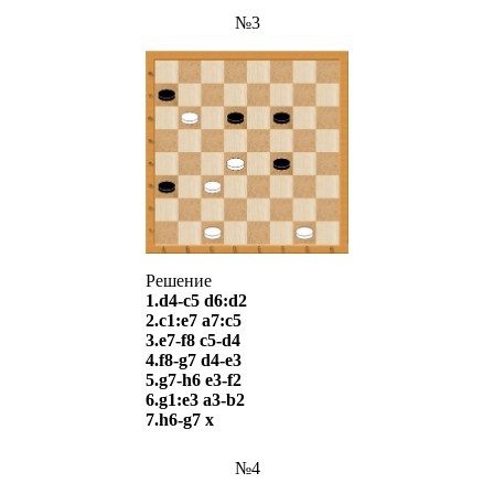
№3
Решение
1.d4-c5 d6:d2
2.c1:e7 a7:c5
3.e7-f8 c5-d4
4.f8-g7 d4-e3
5.g7-h6 e3-f2
6.g1:e3 a3-b2
7.h6-g7 х
№4