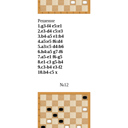
Решение
1.g3-f4 e5:e1
2.e3-d4 c5:e3
3.b4-a5 e1:b4
4.a5:e5 f6:d4
5.a3:c5 d4:b6
6.h4:a5 g7-f6
7.a5-e1 f6-g5
8.e1-c3 g5-h4
9.c3-b4 e3-f2
10.b4-c5 х
№12