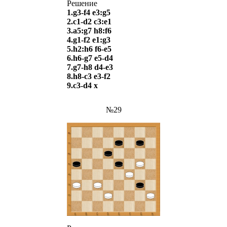
Решение
1.g3-f4 e3:g5
2.c1-d2 c3:e1
3.a5:g7 h8:f6
4.g1-f2 e1:g3
5.h2:h6 f6-e5
6.h6-g7 e5-d4
7.g7-h8 d4-e3
8.h8-c3 e3-f2
9.c3-d4
х
№29