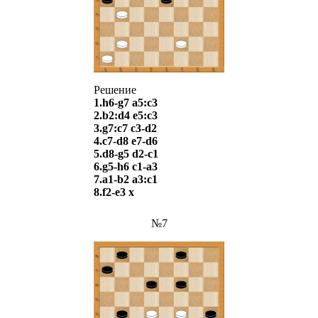
Решение
1.h6-g7 a5:c3
2.b2:d4 e5:c3
3.g7:c7 c3-d2
4.c7-d8 e7-d6
5.d8-g5 d2-c1
6.g5-h6 c1-a3
7.a1-b2 a3:c1
8.f2-e3 х
№7