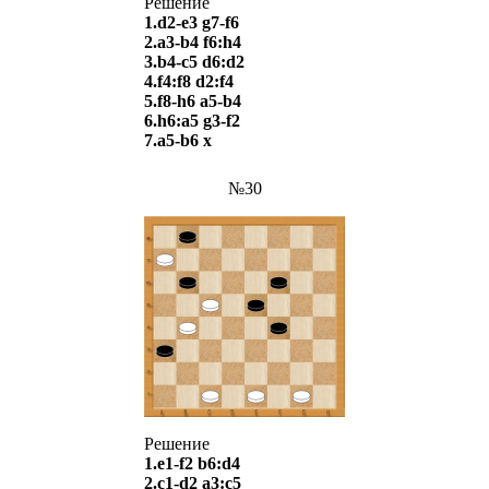
Решение
1.d2-e3 g7-f6
2.a3-b4 f6:h4
3.b4-c5 d6:d2
4.f4:f8 d2:f4
5.f8-h6 a5-b4
6.h6:a5 g3-f2
7.a5-b6 х
№30
Решение
1.e1-f2 b6:d4
2.c1-d2 a3:c5