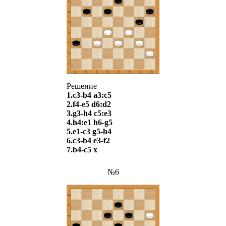
Решение
1.c3-b4 a3:c5
2.f4-e5 d6:d2
3.g3-h4 c5:e3
4.h4:e1 h6-g5
5.e1-c3 g5-h4
6.c3-b4 e3-f2
7.b4-c5 х
№6