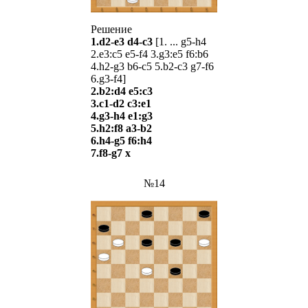
Решение
1.d2-e3 d4-c3
[1. ... g5-h4
2.e3:c5 e5-f4 3.g3:e5 f6:b6
4.h2-g3 b6-c5 5.b2-c3 g7-f6
6.g3-f4]
2.b2:d4 e5:c3
3.c1-d2 c3:e1
4.g3-h4 e1:g3
5.h2:f8 a3-b2
6.h4-g5 f6:h4
7.f8-g7 х
№14