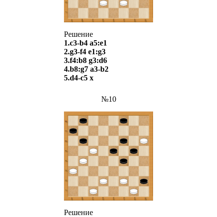
Решение
1.c3-b4 a5:e1
2.g3-f4 e1:g3
3.f4:b8 g3:d6
4.b8:g7 a3-b2
5.d4-c5 х
№10
Решение