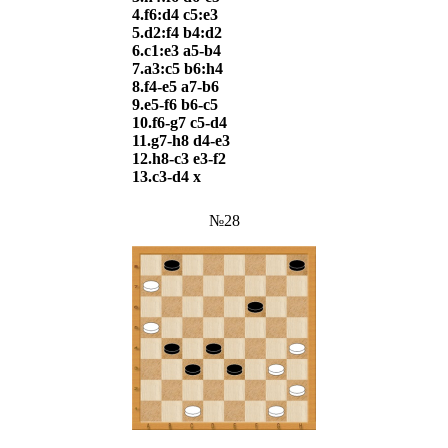
4.f6:d4 c5:e3
5.d2:f4 b4:d2
6.c1:e3 a5-b4
7.a3:c5 b6:h4
8.f4-e5 a7-b6
9.e5-f6 b6-c5
10.f6-g7 c5-d4
11.g7-h8 d4-e3
12.h8-c3 e3-f2
13.c3-d4 х
№28