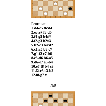
Решение
1.d4-e5 f6:d4
2.e3:e7 f8:d6
3.f4-g5 h4:f6
4.f2-g3 h2:f4
5.b2-c3 b4:d2
6.c1:c5 b8-c7
7.g1-f2 c7-b6
8.c5-d6 b6-a5
9.d6-e7 a5-b4
10.e7-f8 b4-c3
11.f2-e3 c3-b2
12.f8-g7 х
№8