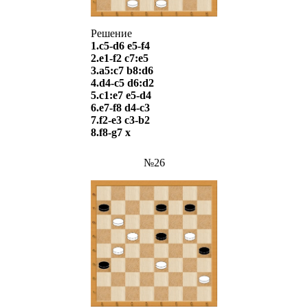
Решение
1.c5-d6 e5-f4
2.e1-f2 c7:e5
3.a5:c7 b8:d6
4.d4-c5 d6:d2
5.c1:e7 e5-d4
6.e7-f8 d4-c3
7.f2-e3 c3-b2
8.f8-g7 х
№26