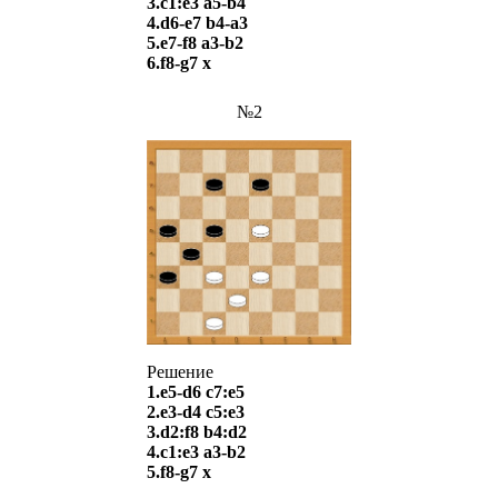
3.c1:e3 a5-b4
4.d6-e7 b4-a3
5.e7-f8 a3-b2
6.f8-g7 х
№2
Решение
1.e5-d6 c7:e5
2.e3-d4 c5:e3
3.d2:f8 b4:d2
4.c1:e3 a3-b2
5.f8-g7 х