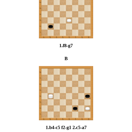
1.f8-g7
B
1.b4-c5 f2-g1 2.c5-a7