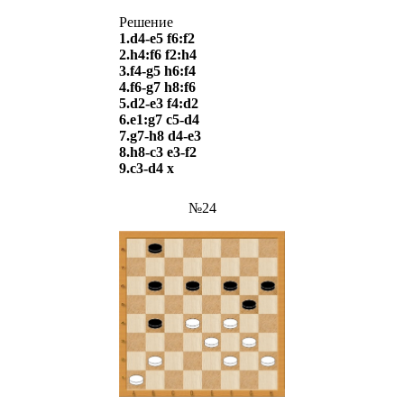
Решение
1.d4-e5 f6:f2
2.h4:f6 f2:h4
3.f4-g5 h6:f4
4.f6-g7 h8:f6
5.d2-e3 f4:d2
6.e1:g7 c5-d4
7.g7-h8 d4-e3
8.h8-c3 e3-f2
9.c3-d4 х
№24