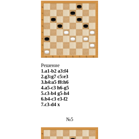
Решение
1.a1-b2 a3:f4
2.g3:g7 c5:e3
3.h4:a5 f8:h6
4.a5-c3 h6-g5
5.c3-b4 g5-h4
6.b4-c3 e3-f2
7.c3-d4 х
№5