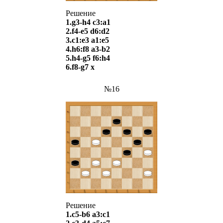
Решение
1.g3-h4 c3:a1
2.f4-e5 d6:d2
3.c1:e3 a1:e5
4.h6:f8 a3-b2
5.h4-g5 f6:h4
6.f8-g7 х
№16
Решение
1.c5-b6 a3:c1