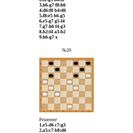
3.h6-g7 f8:h6
4.d6:f8 b4:d6
5.f8:e5 h6-g5
6.e5-g7 g5-f4
7.g7-h6 f4-g3
8.h2:f4 a3-b2
9.h6-g7 х
№20
Решение
1.e5-d6 c7:g3
2.a5:c7 b8:d6