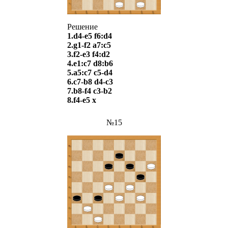
Решение
1.d4-e5 f6:d4
2.g1-f2 a7:c5
3.f2-e3 f4:d2
4.e1:c7 d8:b6
5.a5:c7 c5-d4
6.c7-b8 d4-c3
7.b8-f4 c3-b2
8.f4-e5
х
№15