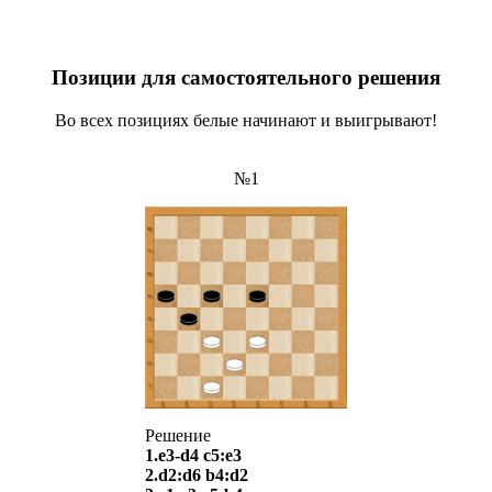
Позиции для самостоятельного решения
Во всех позициях белые начинают и выигрывают!
№1
Решение
1.e3-d4 c5:e3
2.d2:d6 b4:d2