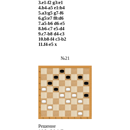
3.e1-f2 g3:e1
4.b4-a5 e1:b4
5.a3:g5 g7-f6
6.g5:e7 f8:d6
7.a5-b6 d6-e5
8.b6-c7 e5-d4
9.c7-b8 d4-c3
10.b8-f4 c3-b2
11.f4-e5
х
№21
Решение