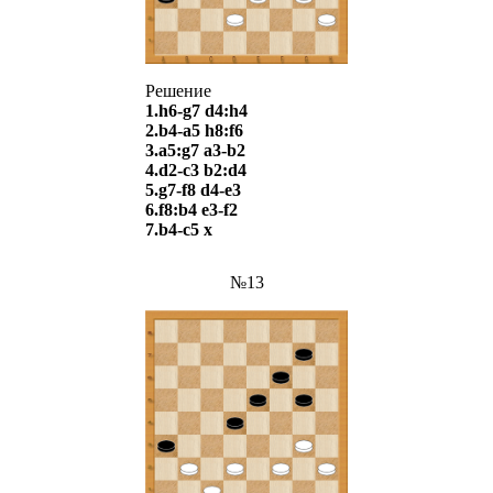
Решение
1.h6-g7 d4:h4
2.b4-a5 h8:f6
3.a5:g7 a3-b2
4.d2-c3 b2:d4
5.g7-f8 d4-e3
6.f8:b4 e3-f2
7.b4-c5 х
№13