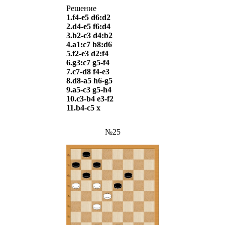
Решение
1.f4-e5 d6:d2
2.d4-e5 f6:d4
3.b2-c3 d4:b2
4.a1:c7 b8:d6
5.f2-e3 d2:f4
6.g3:c7 g5-f4
7.c7-d8 f4-e3
8.d8-a5 h6-g5
9.a5-c3 g5-h4
10.c3-b4 e3-f2
11.b4-c5
х
№25