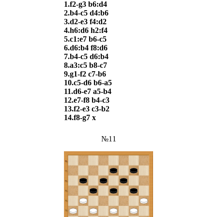
1.f2-g3 b6:d4
2.b4-c5 d4:b6
3.d2-e3 f4:d2
4.h6:d6 h2:f4
5.c1:e7 b6-c5
6.d6:b4 f8:d6
7.b4-c5 d6:b4
8.a3:c5 b8-c7
9.g1-f2 c7-b6
10.c5-d6 b6-a5
11.d6-e7 a5-b4
12.e7-f8 b4-c3
13.f2-e3 c3-b2
14.f8-g7 x
№11