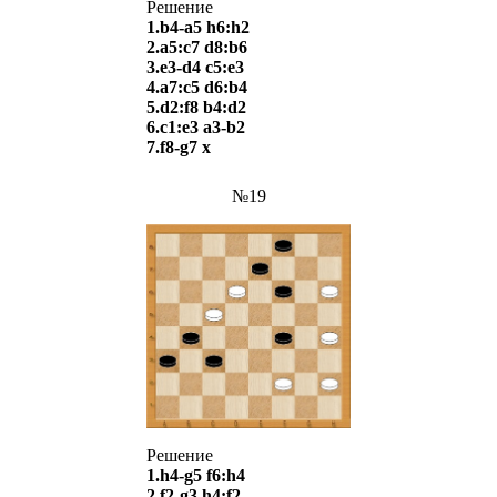
Решение
1.b4-a5 h6:h2
2.a5:c7 d8:b6
3.e3-d4 c5:e3
4.a7:c5 d6:b4
5.d2:f8 b4:d2
6.c1:e3 a3-b2
7.f8-g7
х
№19
Решение
1.h4-g5 f6:h4
2.f2-g3 h4:f2