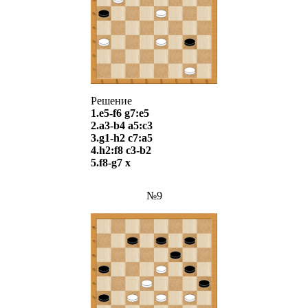
Решение
1.e5-f6 g7:e5
2.a3-b4 a5:c3
3.g1-h2 c7:a5
4.h2:f8 c3-b2
5.f8-g7 х
№9