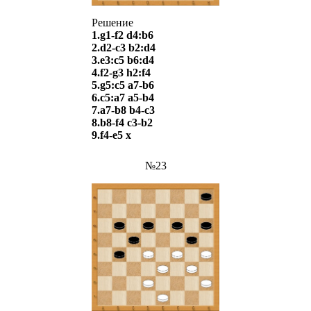
Решение
1.g1-f2 d4:b6
2.d2-c3 b2:d4
3.e3:c5 b6:d4
4.f2-g3 h2:f4
5.g5:c5 a7-b6
6.c5:a7 a5-b4
7.a7-b8 b4-c3
8.b8-f4 c3-b2
9.f4-e5
х
№23