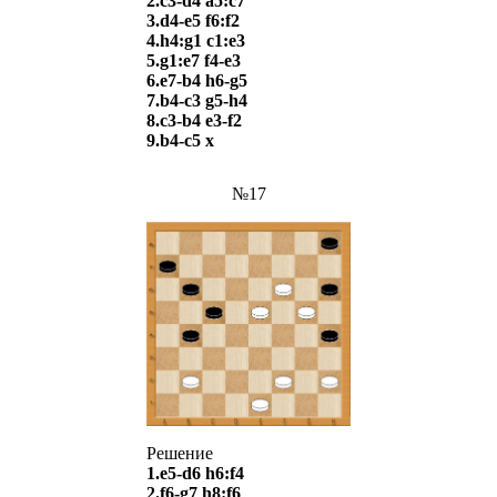
2.c3-d4 a5:c7
3.d4-e5 f6:f2
4.h4:g1 c1:e3
5.g1:e7 f4-e3
6.e7-b4 h6-g5
7.b4-c3 g5-h4
8.c3-b4 e3-f2
9.b4-c5
х
№17
Решение
1.e5-d6 h6:f4
2.f6-g7 h8:f6