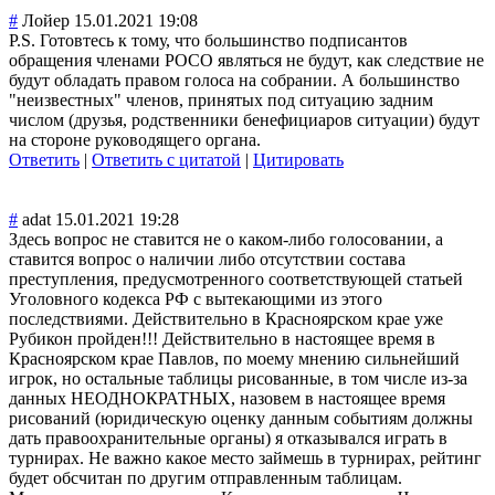
#
Лойер
15.01.2021 19:08
P.S. Готовтесь к тому, что большинство подписантов
обращения членами РОСО являться не будут, как следствие не
будут обладать правом голоса на собрании. А большинство
"неизвестных" членов, принятых под ситуацию задним
числом (друзья, родственники бенефициаров ситуации) будут
на стороне руководящего органа.
Ответить
|
Ответить с цитатой
|
Цитировать
#
adat
15.01.2021 19:28
Здесь вопрос не ставится не о каком-либо голосовании, а
ставится вопрос о наличии либо отсутствии состава
преступления, предусмотренног
о соответствующей статьей
Уголовного кодекса РФ с вытекающими из этого
последствиями. Действительно в Красноярском крае уже
Рубикон пройден!!! Действительно в настоящее время в
Красноярском крае Павлов, по моему мнению сильнейший
игрок, но остальные таблицы рисованные, в том числе из-за
данных НЕОДНОКРАТНЫХ, назовем в настоящее время
рисований (юридическую оценку данным событиям должны
дать правоохранитель
ные органы) я отказывался играть в
турнирах. Не важно какое место займешь в турнирах, рейтинг
будет обсчитан по другим отправленным таблицам.