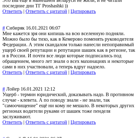
Это Вы еще в нынешней Беларуси не жили, и не читали
последние дни ТГ Proshashki ))
Ответить
|
Ответить с цитатой
|
Цитировать
#
Сибиряк
16.01.2021 06:07
Мне кажется зря они кипишь на всю вселенную подняли.
Можно было бы тихо, как в Кемерово поменять руководителя
Федерации. А этим скандалом только нанесли непоправимый
ущерб своей репутации и репутации шашек как в регионе, так
и в России. И почти все люди которые подписались под
обращением, много лет знали о всех махинациях и некоторые
сами в них участвовали, а теперь вдруг надоело.
Ответить
|
Ответить с цитатой
|
Цитировать
#
Лойер
16.01.2021 12:12
Ущерб - термин юридический, доказывать надо. В противном
случае - клевета. А по поводу знали - не знали, так
"самоочищение" ещё ни кому не мешало. В некоторых других
регионах водители руками от шашек тоже пенделя
заслуживают.
Ответить
|
Ответить с цитатой
|
Цитировать