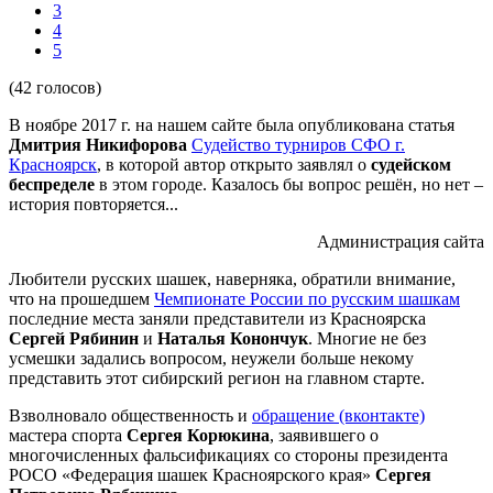
3
4
5
(42 голосов)
В ноябре 2017 г. на нашем сайте была опубликована статья
Дмитрия Никифорова
Судейство турниров СФО г.
Красноярск
, в которой автор открыто заявлял о
судейском
беспределе
в этом городе. Казалось бы вопрос решён, но нет –
история повторяется...
Администрация сайта
Любители русских шашек, наверняка, обратили внимание,
что на прошедшем
Чемпионате России по русским шашкам
последние места заняли представители из Красноярска
Сергей Рябинин
и
Наталья Конончук
. Многие не без
усмешки задались вопросом, неужели больше некому
представить этот сибирский регион на главном старте.
Взволновало общественность и
обращение (вконтакте)
мастера спорта
Сергея Корюкина
, заявившего о
многочисленных фальсификациях со стороны президента
РОСО «Федерация шашек Красноярского края»
Сергея