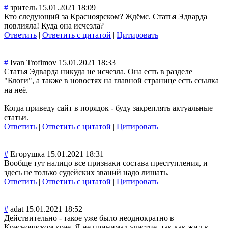
#
зритель
15.01.2021 18:09
Кто следующий за Красноярском? Ждёмс. Статья Эдварда
повлияла! Куда она исчезла?
Ответить
|
Ответить с цитатой
|
Цитировать
#
Ivan Trofimov
15.01.2021 18:33
Статья Эдварда никуда не исчезла. Она есть в разделе
"Блоги", а также в новостях на главной странице есть ссылка
на неё.
Когда приведу сайт в порядок - буду закреплять актуальные
статьи.
Ответить
|
Ответить с цитатой
|
Цитировать
#
Егорушка
15.01.2021 18:31
Вообще тут налицо все признаки состава преступления, и
здесь не только судейских званий надо лишать.
Ответить
|
Ответить с цитатой
|
Цитировать
#
adat
15.01.2021 18:52
Действительно - такое уже было неоднократно в
Красноярском крае. Я не принимал участие, так как жил в