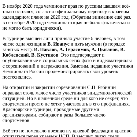
В ноябре 2020 года чемпионат края по русским шашкам всё-
таки состоялся, согласно официальному переносу в краевом
календарном плане на 2020 год. (Обратим внимание ещё раз,
в сентябре 2020 года чемпионата края не было фактически и
не могло быть юридически).
В турнире высшей лиги приняло участие 6 человек, в том
числе одна женщина
В. Иванус
и пять мужчин (в порядке
занятых мест):
И. Павлов
,
А. Герасимов
,
А. Цыганов
,
В.
Коблевский
,
В. Кустиков
. Это подтверждают и
опубликованные в социальных сетях фото и видеоматериалы
с соревнований и награждения. Заметим, недавние участники
Чемпионата России продемонстрировать свой уровень
постеснялись.
На открытии и закрытии соревнований С.П. Рябинин
оправдал столь малое число участников эпидемиологической
ситуацией. Но в шашечной среде ни для кого не секрет, что
спортсмены просто не хотят участвовать в его профанациях.
Красноярские турниры, проводимые другими
организаторами, собирают в разы большее число
спортсменов.
Всё это не помешало президенту краевой федерации красиво
отчитаться перед краевым ЦСП. В высших лигах среди