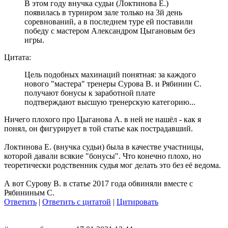
В этом году внучка судьи (Локтинова Е.)
появилась в турниром зале только на 3й день
соревнований, а в последнем туре ей поставили
победу с мастером Александром Цыгановым без
игры.
Цитата:
Цель подобных махинаций понятная: за каждого
нового "мастера" тренеры Сурова В. и Рябинин С.
получают бонусы к заработной плате
подтверждают высшую тренерскую категорию...
Ничего плохого про Цыганова А. в ней не нашёл - как я
понял, он фигурирует в той статье как пострадавший.
Локтинова Е. (внучка судьи) была в качестве участницы,
которой давали всякие "бонусы". Что конечно плохо, но
теоретически родственник судья мог делать это без её ведома.
А вот Сурову В. в статье 2017 года обвиняли вместе с
Рябининым С.
Ответить
|
Ответить с цитатой
|
Цитировать