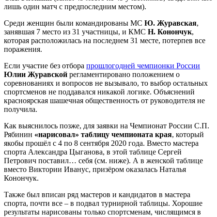
лишь один матч с предпоследним местом).
Среди женщин были командированы МС
Ю. Журавская
,
занявшая 7 место из 31 участницы, и КМС
Н. Конончук
,
которая расположилась на последнем 31 месте, потерпев все
поражения.
Если участие без отбора
прошлогодней чемпионки России
Юлии Журавской
регламентировано положением о
соревнованиях и вопросов не вызывало, то выбор остальных
спортсменов не поддавался никакой логике. Объяснений
красноярская шашечная общественность от руководителя не
получила.
Как выяснилось позже, для заявки на Чемпионат России С.П.
Рябинин
«нарисовал» таблицу чемпионата края
, который
якобы прошёл с 4 по 8 сентября 2020 года. Вместо мастера
спорта Александра Цыганова, в этой таблице Сергей
Петрович поставил… себя (см. ниже). А в женской таблице
вместо Виктории Иванус, призёром оказалась Наталья
Конончук.
Также был вписан ряд мастеров и кандидатов в мастера
спорта, почти все – в подвал турнирной таблицы. Хорошие
результаты нарисованы только спортсменам, числящимся в