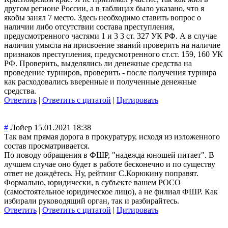
другом регионе России, а в таблицах было указано, что я
якобы занял 7 место. Здесь необходимо ставить вопрос о
наличии либо отсутствии состава преступления,
предусмотренног
о частями 1 и 3 3 ст. 327 УК РФ. А в случае
наличия умысла на присвоение званий проверить на наличие
признаков преступления, предусмотренног
о ст.ст. 159, 160 УК
РФ. Проверить, выделялись ли денежные средства на
проведение турниров, проверить - после получения турнира
как расходовались вверенные и полученные денежные
средства.
Ответить
|
Ответить с цитатой
|
Цитировать
#
Лойер
15.01.2021 18:38
Так вам прямая дорога в прокуратуру, исходя из изложенного
состав просматривается.
По поводу обращения в ФШР, "надежда юношей питает". В
лучшем случае оно будет в работе бесконечно и по существу
ответ не дождётесь. Ну, рейтинг С.Корюкину поправят.
Формально, юридически, в субъекте вашем РОСО
(самостоятельно
е юридическое лицо), а не филиал ФШР. Как
избирали руководящий орган, так и разбирайтесь.
Ответить
|
Ответить с цитатой
|
Цитировать