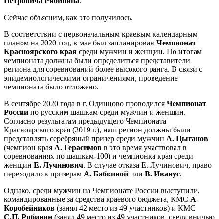
Петровича Рябинина
.
Сейчас объясним, как это получилось.
В соответствии с первоначальным краевым календарным
планом на 2020 год, в мае был запланирован
Чемпионат
Красноярского края
среди мужчин и женщин. По итогам
чемпионата должны были определиться представители
региона для соревнований более высокого ранга. В связи с
эпидемиологическими ограничениями, проведение
чемпионата было отложено.
В сентябре 2020 года в г. Одинцово проводился
Чемпионат
России
по русским шашкам среди мужчин и женщин.
Согласно результатам предыдущего Чемпионата
Красноярского края (2019 г.), наш регион должны были
представлять серебряный призер среди мужчин
А. Цыганов
(чемпион края
А. Герасимов
в это время участвовал в
соревнованиях по шашкам-100) и чемпионка края среди
женщин
Е. Лучинович
. В случае отказа Е. Лучинович, право
переходило к призерам
А. Бабкиной
или
В. Иванус
.
Однако, среди мужчин на Чемпионате России выступили,
командированные за средства краевого бюджета, КМС
А.
Коробейников
(занял 42 место из 49 участников) и КМС
С.П. Рябинин
(занял 49 место из 49 участников, сведя вничью