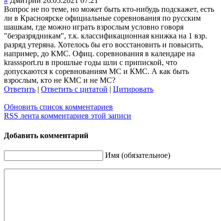
#
Дмитрий
26.05.2021 07:21
Вопрос не по теме, но может быть кто-нибудь подскажет, есть
ли в Красноярске официальные соревнования по русским
шашкам, где можно играть взрослым условно говоря
"безразрядникам
", т.к. классификационн
ая книжка на 1 взр.
разряд утеряна. Хотелось бы его восстановить и повысить,
например, до КМС. Офиц. соревнования в календаре на
krasssport.ru в прошлые годы шли с припиской, что
допускаются к соревнованиям МС и КМС. А как быть
взрослым, кто не КМС и не МС?
Ответить
|
Ответить с цитатой
|
Цитировать
Обновить список комментариев
RSS лента комментариев этой записи
Добавить комментарий
Имя (обязательное)