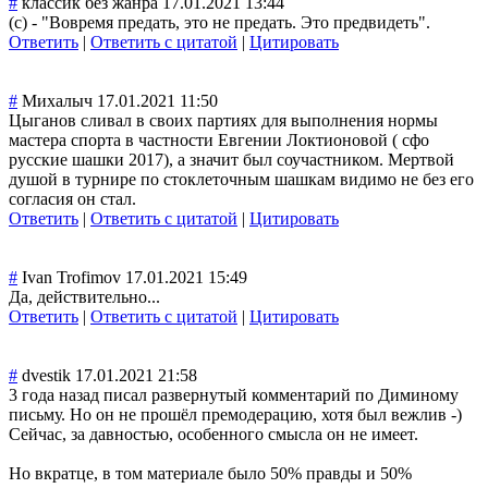
#
классик без жанра
17.01.2021 13:44
(с) - "Вовремя предать, это не предать. Это предвидеть".
Ответить
|
Ответить с цитатой
|
Цитировать
#
Михалыч
17.01.2021 11:50
Цыганов сливал в своих партиях для выполнения нормы
мастера спорта в частности Евгении Локтионовой ( сфо
русские шашки 2017), а значит был соучастником. Мертвой
душой в турнире по стоклеточным шашкам видимо не без его
согласия он стал.
Ответить
|
Ответить с цитатой
|
Цитировать
#
Ivan Trofimov
17.01.2021 15:49
Да, действительно..
.
Ответить
|
Ответить с цитатой
|
Цитировать
#
dvestik
17.01.2021 21:58
3 года назад писал развернутый комментарий по Диминому
письму. Но он не прошёл премодерацию, хотя был вежлив -)
Сейчас, за давностью, особенного смысла он не имеет.
Но вкратце, в том материале было 50% правды и 50%