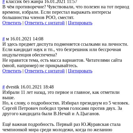
#
классик без жанра
16.01.2021 11:57
В чём противоречие? Чувствовали, что полезен на тот период
времени, избрали. Если перестал выражать интересы
большинства членов РОО, сместят.
Ответить
|
Ответить с цитатой
|
Цитировать
#
м
16.01.2021 14:08
И здесь предмет диспута подменяется ссылками на личности.
Если кандидат наук и тп., что безгрешник или бессрочная
индульгенция обеспечена?
Не нравится тема, есть масса вариантов. Читателями сайта
(мной, например) не прикрывайтесь.
Ответить
|
Ответить с цитатой
|
Цитировать
#
dvestik
16.01.2021 18:48
Избрали 11 лет назад, это первое и главное, как отметили
выше.
Но, к слову, о подробностях. Избирал президиум из 5 человек.
Сергей Петрович победил тремя голосами против двух. За
другого кандидата были В.Нечай и А.Цыганов.
Ещё важная подробность. Первый раз Ю.Журавская стала
чемпионкой мира среди молодежи, когда по желанию