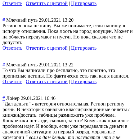
Ответить
|
Ответить с цитатой
|
Цитировать
#
Млечный путь
29.01.2021 13:20
Регион я пока не пишу. Вы же понимаете, если напишу, я
испорчу отношения. Пока я хоть на город допущен. Может и
на область передумают и пустят. Но пока сказали что не
допустят.
Ответить
|
Ответить с цитатой
|
Цитировать
#
Млечный путь
29.01.2021 13:22
То что Вы написали про бесплатно, это понятно, это
прописные истины. Но фактически есть так, как я написал.
Ответить
|
Ответить с цитатой
|
Цитировать
#
Лойер
29.01.2021 16:46
"Дал деньги" - категория относительная. Регион региону
рознь. В некоторых банально классификационн
ые билеты /
книжки/достать
, таблицы размножить уже проблема.
Конкретики нет - где, сколько, за что? Кому - как правило с
пробелом идёт. И вообще, если уже передавались деньги в
аналогичной ситуации за первый разряд, моральные
категории
" если я дам деньги, то получается, что я не