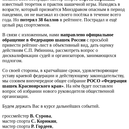
известный теоретик и практик шашечной игры. Находясь в
возрасте, который признаётся Минздравом опасным в период
пандемии, он не выезжал из своего посёлка в течение всего
года. Но
потерял 38 баллов
в рейтинге. Пострадал и ещё
целый ряд спортсменов.
В связи с изложенным, нами
направлено официальное
обращение в Федерацию шашек России
с просьбой
привести рейтинг-лист в объективный вид, дать оценку
действиям С.П. Рябинина, рассмотреть вопрос о
дисквалификации судей и организаторов, занимающихся
подлогом.
Со своей стороны, в кратчайшие сроки, удовлетворяющие
уставу краевой федерации и действующему законодательству,
мы созовем внеочередное общее собрание
РОСО «Федерация
шашек Красноярского края»
. На нём будет поставлен
вопрос об избрании нового руководителя общественной
организации.
Будем держать Вас в курсе дальнейших событий.
гроссмейстер
В. Сурова
,
мастер спорта
С. Корюкин
,
мастер спорта
Р. Гордеев
,