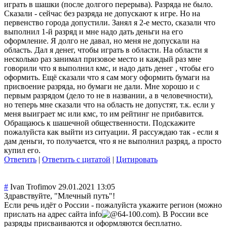
играть в шашки (после долгого перерыва). Разряда не было.
Сказали - сейчас без разряда не допускают к игре. Но на
первенство города допустили. Занял я 2-е место, сказали что
выполнил 1-й разряд и мне надо дать деньги на его
оформление. Я долго не давал, но меня не допускали на
область. Дал я денег, чтобы играть в области. На области я
несколько раз занимал призовое место и каждый раз мне
говорили что я выполнил кмс, и надо дать денег , чтобы его
оформить. Ещё сказали что я сам могу оформить бумаги на
присвоение разряда, но бумаги не дали. Мне хорошо и с
первым разрядом (дело то не в названии, а в человечности),
но теперь мне сказали что на область не допустят, т.к. если у
меня выиграет мс или кмс, то им рейтинг не прибавится.
Обращаюсь к шашечной общественности. Подскажите
пожалуйста как выйти из ситуации. Я рассуждаю так - если я
дам деньги, то получается, что я не выполнил разряд, а просто
купил его.
Ответить
|
Ответить с цитатой
|
Цитировать
#
Ivan Trofimov
29.01.2021 13:05
Здравствуйте, "Млечный путь"!
Если речь идёт о России - пожалуйста укажите регион (можно
прислать на адрес сайта
info
64-100.com
). В России все
разряды присваиваются и оформляются бесплатно.