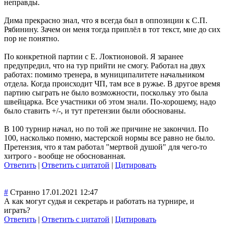
неправды.
Дима прекрасно знал, что я всегда был в оппозиции к С.П.
Рябинину. Зачем он меня тогда приплёл в тот текст, мне до сих
пор не понятно.
По конкретной партии с Е. Локтионовой. Я заранее
предупредил, что на тур прийти не смогу. Работал на двух
работах: помимо тренера, в муниципалитете начальником
отдела. Когда происходит ЧП, там все в ружье. В другое время
партию сыграть не было возможности, поскольку это была
швейцарка. Все участники об этом знали. По-хорошему, надо
было ставить +/-, и тут претензии были обоснованы.
В 100 турнир начал, но по той же причине не закончил. По
100, насколько помню, мастерской нормы все равно не было.
Претензия, что я там работал "мертвой душой" для чего-то
хитрого - вообще не обоснованная.
Ответить
|
Ответить с цитатой
|
Цитировать
#
Странно
17.01.2021 12:47
А как могут судья и секретарь и работать на турнире, и
играть?
Ответить
|
Ответить с цитатой
|
Цитировать