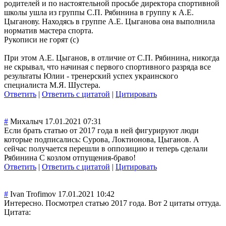
родителей и по настоятельной просьбе директора спортивной
школы ушла из группы С.П. Рябинина в группу к А.Е.
Цыганову. Находясь в группе А.Е. Цыганова она выполнила
норматив мастера спорта.
Рукописи не горят (с)
При этом А.Е. Цыганов, в отличие от С.П. Рябинина, никогда
не скрывал, что начиная с первого спортивного разряда все
результаты Юлии - тренерский успех украинского
специалиста М.Я. Шустера.
Ответить
|
Ответить с цитатой
|
Цитировать
#
Михалыч
17.01.2021 07:31
Если брать статью от 2017 года в ней фигурируют люди
которые подписались: Сурова, Локтионова, Цыганов. А
сейчас получается перешли в оппозицию и теперь сделали
Рябинина С козлом отпущения-браво
!
Ответить
|
Ответить с цитатой
|
Цитировать
#
Ivan Trofimov
17.01.2021 10:42
Интересно. Посмотрел статью 2017 года. Вот 2 цитаты оттуда.
Цитата: