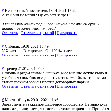
#
Неизвестный посетитель
18.01.2021 17:29
А как они не могли? Где-то есть запрет?
/Оставлять комментарии под именем и фамилией других
шашистов запрещено - гл. ред./
Ответить
|
Ответить с цитатой
|
Цитировать
#
Сибиряк
19.01.2021 18:49
У Христича В. спросите. Он 100 % знает
Ответить
|
Ответить с цитатой
|
Цитировать
#
Тренер
21.01.2021 05:04
Сплошь и рядом сливы в шашках. Мое мнение можно было и
у себя там спокойно все решить, хотя может быть это письмо
станет толчком борьбы против договорных партий.
Ответить
|
Ответить с цитатой
|
Цитировать
#
Млечный путь
29.01.2021 11:46
Здравствуйте уважаемое шашечное сообщество. Не знаю куда
написать, пишу здесь, т.к. история тоже неприятная. Пришёл я