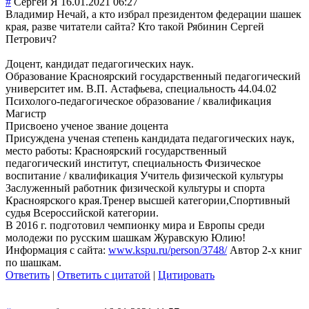
#
Сергей Я
16.01.2021 06:27
Владимир Нечай, а кто избрал президентом федерации шашек
края, разве читатели сайта? Кто такой Рябинин Сергей
Петрович?
Доцент, кандидат педагогических наук.
Образование Красноярский государственный педагогический
университет им. В.П. Астафьева, специальность 44.04.02
Психолого-педаг
огическое образование / квалификация
Магистр
Присвоено ученое звание доцента
Присуждена ученая степень кандидата педагогических наук,
место работы: Красноярский государственный
педагогический институт, специальность Физическое
воспитание / квалификация Учитель физической культуры
Заслуженный работник физической культуры и спорта
Красноярского края.Тренер высшей категории,Спорт
ивный
судья Всероссийской категории.
В 2016 г. подготовил чемпионку мира и Европы среди
молодежи по русским шашкам Журавскую Юлию!
Информация с сайта:
www.kspu.ru/person/3748/
Автор 2-х книг
по шашкам.
Ответить
|
Ответить с цитатой
|
Цитировать