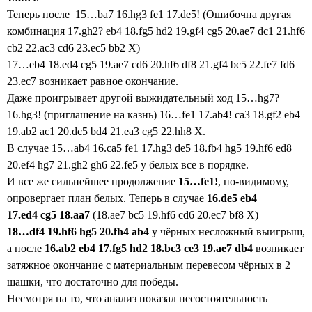
Теперь после 15…ba7 16.hg3 fe1 17.de5! (Ошибочна другая
комбинация 17.gh2? eb4 18.fg5 hd2 19.gf4 cg5 20.ae7 dc1 21.hf6
cb2 22.ac3 cd6 23.ec5 bb2 X)
17…eb4 18.ed4 cg5 19.ae7 cd6 20.hf6 df8 21.gf4 bc5 22.fe7 fd6
23.ec7
возникает равное окончание.
Даже проигрывает другой выжидательный ход 15…hg7?
16.hg3! (приглашение на казнь) 16…fe1 17.ab4! ca3 18.gf2 eb4
19.ab2 ac1 20.dc5 bd4 21.ea3 cg5 22.hh8 X.
В случае 15…ab4 16.ca5 fe1 17.hg3 de5 18.fb4 hg5 19.hf6 ed8
20.ef4 hg7 21.gh2 gh6 22.fe5 у белых все в порядке.
И все же сильнейшее продолжение
15…
fe
1
!
, по-видимому,
опровергает план белых. Теперь в случае
16.
de
5
eb
4
17.
ed
4
cg
5 18.
aa
7
(18.ae7 bc5 19.hf6 cd6 20.ec7 bf8 X)
18…
df
4 19.
hf
6
hg
5 20.
fh
4
ab
4
у чёрных несложный выигрыш,
а после
16.
ab
2
e
b
4 17.
fg
5
hd
2 18.
bc
3
ce
3 19.
ae
7
db
4
возникает
затяжное окончание с материальным перевесом чёрных в 2
шашки, что достаточно
для победы.
Несмотря на то, что анализ показал несостоятельность