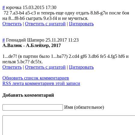
#
юрочка
15.03.2015 17:30
72 7.a3-b4 a5-c3 и теперь еще одну отдать 8.h8-g7и после боя
на 8...f8-h6 сыграть 9.e3-f4 и не мучиться.
Ответить
|
Ответить с цитатой
|
Цитировать
#
Геннадий Шапиро
25.11.2017 11:23
А.Валюк - А.Блейхер, 2017
1...de7! (в партии было 1...ba7?) 2.cd4 gf6 3.db6 fe5 4.fg5 hf6 и
нельзя 5.bc7? dc5!x.
Ответить
|
Ответить с цитатой
|
Цитировать
Обновить список комментариев
RSS лента комментариев этой записи
Добавить комментарий
Имя (обязательное)