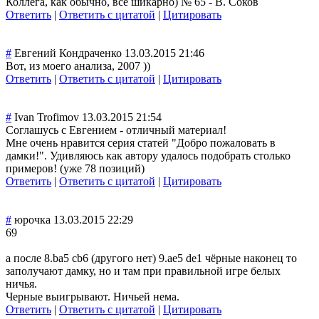
Коллега, как обычно, все шикарно) № 65 - В. Соков
Ответить
|
Ответить с цитатой
|
Цитировать
#
Евгений Кондраченко
13.03.2015 21:46
Вот, из моего анализа, 2007 ))
Ответить
|
Ответить с цитатой
|
Цитировать
#
Ivan Trofimov
13.03.2015 21:54
Соглашусь с Евгением - отличный материал!
Мне очень нравится серия статей "Добро пожаловать в
дамки!". Удивляюсь как автору удалось подобрать столько
примеров! (уже 78 позиций)
Ответить
|
Ответить с цитатой
|
Цитировать
#
юрочка
13.03.2015 22:29
69
а после 8.ba5 cb6 (другого нет) 9.ae5 de1 чёрные наконец то
заполучают дамку, но и там при правильной игре белых
ничья.
Черные выигрывают. Ничьей нема.
Ответить
|
Ответить с цитатой
|
Цитировать