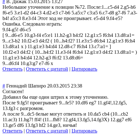
#
В. Дижак
15.03.2015 13:27
Небольшое уточнение к позиции №72. После:1...c5-d4 2.g5-h6
f6-e5 3.e1-d2 d4-c3 4.d2-e3 c7-b6 5.a5:c7 c3:a5 6.c7-d8 g7-f6 7.a3-
b4! a5:c3 8.e3-f4 Этот ход не проигрывает. e5-d4 9.f4-e5?
Ошибка. Следовало играть:
9.f4-g5! d6-c5
[ 9...d6-e5 10.g3-f4 e5:e1 11.h2-g3 h4:f2 12.g1:c5 f6:h4 13.d8:a1=
9...c3-b2 10.f2-e3 d4:f2 ( 10...h4:f2? 11.e3:c5 d6:b4 12.g1:e3 f6:h4
13.d8:a1 x ) 11.g1:e3 h4:d4 12.d8-c7 f6:h4 13.c7:a1= ]
10.f2-e3 d4:f2 ( 10...h4:f2 11.e3-f4 f6:h4 12.g1:e3 d4:f2 13.d8:a1= )
11.g1:e3 h4:d4 12.h2-g3 f6:f2 13.d8:d6=
9...d6:f4 10.g3:g7 e7-f6 x
Ответить
|
Ответить с цитатой
|
Цитировать
#
Геннадий Шапиро
20.03.2015 23:38
Согласен!
Добавил бы еще один штрих к этому уточнению.
После 9.fg5! проигрывает 9...fe5? 10.df6 eg7 11.gf4!,12.fg5,
13.fg3 с разгромом.
А после 9...dc5 белые могут ответить и 10.da5 cb4 (10...cb2
11.ac3) 11.hg7! ff4! (11...fh8? 12.gf4,13.fg5,1
4.fg3X) 12.gg7 ef6
13.ge5 df6 13.fg3 hf2 14.ge3, ничья!
Ответить
|
Ответить с цитатой
|
Цитировать