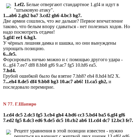
1.ef2.
Белые отвергают стандартное 1.gf4 и идут в
"штыковую атаку".
1...ab6 2.gh2 ba7 3.cd2 gh6 4.bc3 hg7.
Две армии сошлись, что же дальше? Первое впечатление
таково, что белым впору сдаваться - нет полезных ходов. Но
надо посмотреть отдачи!
5.gf4! ee1 6.hg3.
У чёрных лишняя дамка и шашка, но они вынуждены
упрощать позицию.
6...fe5.
Форсировать ничью можно и с помощью другого удара -
6...gf4 7.ee7 df8 8.bb8 gf6 9.ac7 fg5 10.hf6 ea5.
7.hd4.
Грубой ошибкой было бы взятие 7.hh8? eh4 8.hd4 hf2 X.
7...eh4 8.de5 df4 9.bb8 hg3 10.ac7 ab6!
11.ca5 gh2,
и
последовало перемирие.
N 77. Г.Шапиро
1.cd4 dc5 2.dc3 fg5 3.cb4 gh4 4.bd6 cc3 5.bd4 ba5 6.gf4 gf6
7.ed2 fg5 8.dc3 ed6 9.de5 dc5 10.cb2 ab6 11.cd4 dc7 12.bc3 fe7.
Рецепт уравнения в этой позиции известен - нужно
решиться на вариант с жертвой двух шашек 13.ef6! ed6