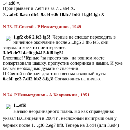
14.ad8 =.
Проигрывает и 7.ef4 из-за 7…ab4 X.
7…ab4! 8.ac5 db4 9.cf4 ed6 10.fc7 bd6 11.gf4 fg5 X
.
N 73
. П.Святой - Р.
Нежметдинов , 1949
1.gf2 cb6 2.fe3 fg5!
Чёрные не спешат переходить в
ничейное окончание после 2...hg5 3.fh6 fe5, они
задумали кое-что поинтереснее.
3.fe5 de7! 4.ef6 gh4! 5.fd8 hg5!
Блестяще! Чёрные "за просто так" на ровном месте
пожертвовали шашку, пропустив соперника в дамки. И уже
белым необходимо думать о спасении.
П.Святой избирает для этого весьма изящный путь:
6.ef4! ge3 7.df2 bb2 8.fg3!
Согласились на ничью.
N 74
. Р.
Нежметдинов - А.Коврижкин , 1951
1...ef6!
Начало неординарного плана. Но как справедливо
указал В.Санцевич в 2004 г., несложный выигрыш был у
чёрных после 1…gf6 2.eg7 hf8. Теперь на 3.cd4 (или 3.ed4)