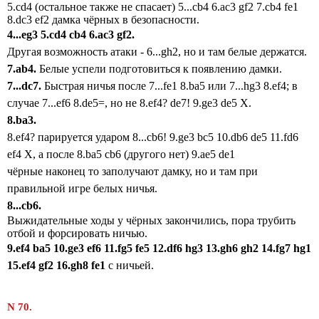
5.cd4 (остальное также не спасает) 5...cb4 6.ac3 gf2 7.cb4 fe1
8.dc3 ef2 дамка чёрных в безопасности.
4...eg3 5.cd4 cb4 6.ac3
gf2.
Другая возможность атаки - 6...gh2, но и там белые держатся.
7.ab4.
Белые успели подготовиться к появлению дамки.
7...dc7.
Быстрая ничья после 7...fe1 8.ba5 или 7...hg3 8.ef4; в
случае 7...ef6 8.de5=, но не 8.ef4? de7! 9.ge3 de5 X.
8.ba3.
8.ef4? парируется ударом 8...cb6! 9.ge3 bc5 10.db6 de5 11.fd6
ef4 X, а после 8.ba5 cb6 (другого нет) 9.ae5 de1
чёрные наконец то заполучают дамку, но и там при
правильной игре белых ничья.
8...cb6.
Выжидательные ходы у чёрных закончились, пора трубить
отбой и форсировать ничью.
9.ef4
ba5 10.ge3 ef6 11.fg5 fe5 12.df6 hg3 13.gh6 gh2 14.fg7 hg1
15.ef4 gf2 16.gh8 fe1
с ничьей.
N 70.