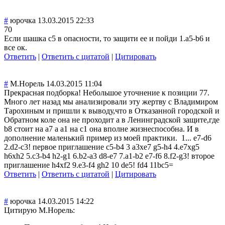
#
юрочка
13.03.2015 22:33
70
Если шашка с5 в опасности, то защити ее и пойди 1.a5-b6 и
все ок.
Ответить
|
Ответить с цитатой
|
Цитировать
#
М.Норель
14.03.2015 11:04
Прекрасная подборка! Небольшое уточнение к позиции 77.
Много лет назад мы анализировали эту жертву с Владимиром
Тарохиным и пришли к выводу,что в Отказанной городской и
Обратном коле она не проходит а в Ленинградской защите,где
b8 стоит на a7 а a1 на c1 она вполне жизнеспособна. И в
дополнение маленький пример из моей практики.
1... e7-d6
2.d2-c3! первое приглашение c5-b4 3 a3xe7 g5-h4 4.e7xg5
h6xh2 5.c3-b4 h2-g1 6.b2-a3 d8-e7 7.a1-b2 e7-f6 8.f2-g3! второе
приглашение h4xf2 9.e3-f4 gh2 10 de5! fd4 11bc5=
Ответить
|
Ответить с цитатой
|
Цитировать
#
юрочка
14.03.2015 14:22
Цитирую М.Норель: