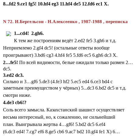
8...fd2 9.ce1 fg5! 10.hf4 eg3 11.hf4 de5 12.fd6 ec1 X.
N 72.
И.Бергельсон - Н.Алексеенко , 1987-1988 , переписка
1...
cd
4! 2.
gh
6.
К тем же построениям ведёт 2.ed2 fe5 3.gh6 и т.д.
Неприемлемо 2.gf4 dc5! (остальные ответы вообще
проигрывают) 3.bd6 cg3 4.hf4 fe5 5.fd6 ec5 6.gh6 dc3 X.
2…
fe
5!
По всей видимости, белые ожидали только размен 2…
dc5.
3.
ed
2
dc
3.
Сильно и 3…gf6 5.de3 (4.fe3 hf2 5.ec5 ed4 6.ce3 bd4 с
заметным преимуществом у чёрных
) 5...dc3 6.bd2 dc5 и т.д.
смотри ниже.
4.
de
3
cb
6!?
Соль всего замысла.
Казахстанский шашист осуществляет
весьма интересный, но, к сожалению, не сильнейший
план. Выигрывала жертва
4…gf6! 5.bd2 dc5 6.ef4
(6.dc3 ed4! 7.cg7 ef6 8.ge5 cb6 9.ac7 bd2 10.gf4 fe1 X) 6…