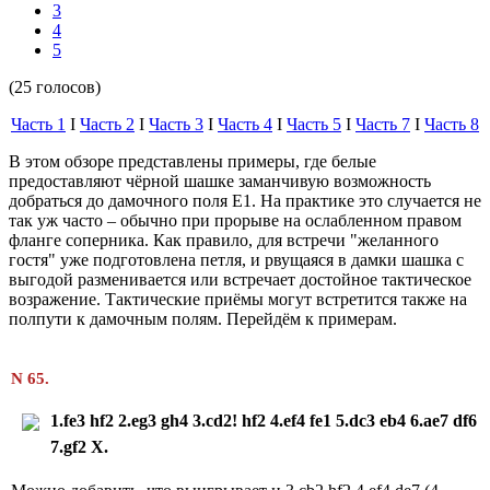
3
4
5
(25 голосов)
Часть 1
I
Часть 2
I
Часть 3
I
Часть 4
I
Часть 5
I
Часть 7
I
Часть 8
В этом обзоре представлены примеры, где белые
предоставляют чёрной шашке заманчивую возможность
добраться до дамочного поля E1. На практике это случается не
так уж часто – обычно при прорыве на ослабленном правом
фланге соперника. Как правило, для встречи "желанного
гостя" уже подготовлена петля, и рвущаяся в дамки шашка с
выгодой разменивается или встречает достойное тактическое
возражение. Тактические приёмы могут встретится также на
полпути к дамочным полям. Перейдём к примерам.
N 65.
1.
fe
3
hf
2 2.
eg
3
gh
4 3.
cd
2!
hf
2 4.
ef
4
fe
1
5.
dc
3
eb
4 6.
ae
7
df
6
7.
gf
2
X
.