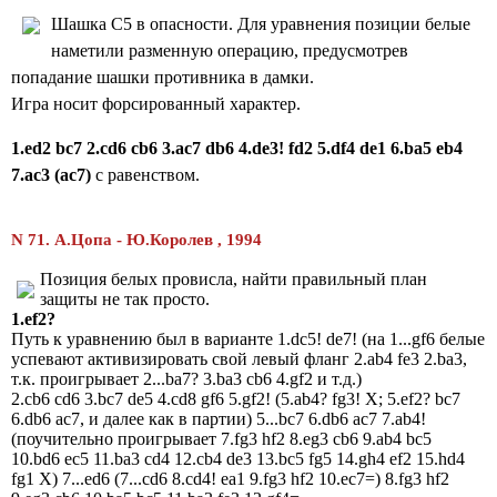
Шашка C5 в опасности. Для уравнения позиции белые
наметили разменную операцию, предусмотрев
попадание шашки противника в дамки.
Игра носит форсированный характер.
1.ed2 bc7 2
.cd6
cb6 3.ac7 db6 4.de3! fd2 5.df4 de1 6.ba5 eb4
7.ac3
(ac7)
с
равенством.
N 71. А.Цопа
- Ю.Королев , 1994
Позиция белых провисла, найти правильный план
защиты не так просто.
1.ef2?
Путь к уравнению был в варианте 1.dc5! de7! (на 1...gf6 белые
успевают активизировать свой левый фланг 2.ab4 fe3 2.ba3,
т.к. проигрывает 2...ba7? 3.ba3 cb6 4.gf2 и т.д.)
2.cb6 cd6 3.bc7 de5 4.cd8 gf6 5.gf2! (5.ab4? fg3! X; 5.ef2? bc7
6.db6 ac7, и далее как в партии) 5...bc7 6.db6 ac7 7.ab4!
(поучительно проигрывает 7.fg3 hf2 8.eg3 cb6 9.ab4 bc5
10.bd6 ec5 11.ba3 cd4 12.cb4 de3 13.bc5 fg5 14.gh4 ef2 15.hd4
fg1 X) 7...ed6 (7...cd6 8.cd4! ea1 9.fg3 hf2 10.ec7=) 8.fg3 hf2