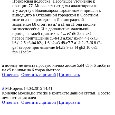
Прекрасная подборка! Небольшое уточнение к
позиции 77. Много лет назад мы анализировали
эту жертву с Владимиром Тарохиным и пришли к
выводу,что в Отказанной городской и Обратном
коле она не проходит а в Ленинградской
защите,где b8 стоит на a7 а a1 на c1 она вполне
жизнеспособна. И в дополнение маленький
пример из моей практики.
1... e7-d6 2.d2-c3!
первое приглашение c5-b4 3 a3xe7 g5-h4 4.e7xg5
h6xh2 5.c3-b4 h2-g1 6.b2-a3 d8-e7 7.a1-b2 e7-f6 8.f2-
g3! второе приглашение h4xf2 9.e3-f4 gh2 10 de5!
fd4 11bc5=
а почему не делать простую ничью ,после 5.d4-c5 и 6 .побить
на с5 и ничья на 6 ходов быстрее.
Ответить
|
Ответить с цитатой
|
Цитировать
#
М.Норель
14.03.2015 14:41
Конечно можно,но это же в контексте данной статьи! Просто
демонстрация идеи
Ответить
|
Ответить с цитатой
|
Цитировать