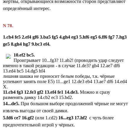
жертвы, открывающиеся возможности сторон представляют
определённый интерес.
N 78.
1.cb4 fe5 2.ef4 gf6 3.ba5 fg5 4.gh4 eg3 5.hf6 eg5 6.ff6 fg7 7.hg3
ge5 8.gh4 hg7 9.bc3 ef4.
10.ef2 bc5.
Проигрывает 10...fg3? 11.ab2! (проводить удар следует
именно в такой редакции - в случае 11.de3? gb4 12.ae7 df6
13.ed4 bc5 14.dg5 hf4
лишняя шашка не приносит белым победы, т.к. чёрные
успевают занять поле E5) 11...ge1 12.de3 eb4 13.ae7 df6 14.ed4
X.
11.cb4 fg3 12.fe3 gf2 13.ef4 fe1 14.de3.
Можно и сразу
разменять дамку 14.cb2 ec3 15.bd2.
14...de5.
При большом выборе продолжений чёрные не могут
извлечь выгоды от своей дамки.
5.fd6 ce7 16.gf2
(или 1.cd2)
16...eg3 17.hf2
с чуть более
предпочтительной игрой у чёрных.