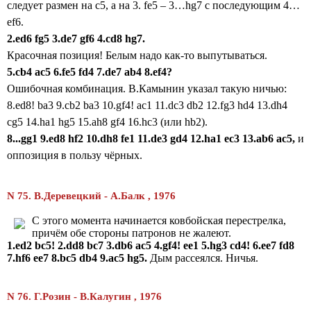
следует размен на c5, а на 3. fe5 – 3…hg7 с последующим 4…
ef6.
2.ed6 fg5 3.de7 gf6 4.cd8 hg7.
Красочная позиция! Белым надо как-то выпутываться.
5.cb4 ac5 6.fe5 fd4 7.de7 ab4 8.ef4?
Ошибочная комбинация. В.Камынин указал такую ничью:
8.ed8! ba3 9.cb2 ba3 10.gf4! ac1 11.dc3 db2 12.fg3 hd4 13.dh4
cg5 14.ha1 hg5 15.ah8 gf4 16.hc3 (или hb2).
8...gg1 9.ed8 hf2 10.dh8 fe1 11.de3 gd4 12.ha1 ec3 13.ab6 ac5,
и
оппозиция в пользу чёрных.
N 75. В.Деревецкий - А.Балк , 1976
С этого момента начинается ковбойская перестрелка,
причём обе стороны патронов не жалеют.
1.ed2 bc5! 2.dd8 bc7 3.db6 ac5 4.gf4! ee1 5.hg3 cd4! 6.ee7 fd8
7.hf6 ee7 8.bc5 db4 9.ac5 hg5.
Дым рассеялся. Ничья.
N 76. Г.Розин - В.Калугин , 1976