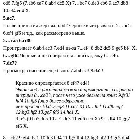
cd6
7.fg5 (7.ab6 ca7 8.ab4 dc5 X) 7…bc7 8.de3 cb6 9.ac7 db8
10.ef4 ed4 X.
5.
ac
7.
После принятия жертвы 5.bd2 чёрные выигрывают: 5…bc5
6.ef4 gf6 и т.д., как рассмотрено выше.
5…ca5
6.cd8.
Проигрывает 6.ab4 ac3 7.ed4 из-за 7...ef4 8.db2 dc5 9.ge5 bf4 X.
6…
gf
6!
Чёрные и не собираются ловить дамку 6…ef6.
7.
dc
7?
Просмотр, спасение ещё было: 7.ab4 ac3 8.da5!
Красиво опровергается 8.ef4? ed4!
Этот ход в расчётах можно и проморгать, сыграв по
инерции 8…cb2?, после чего уже белые на коне: 9.fe3!
hd4 10.fg5 (это более эффектно,
чем просто 10.dc7 eg3 11.ca1 X) 10…fh4 11.df6 eg7
12.hg3 hf2 13.ge7 fd6 14.hc1 X.
9.fe5 (9.ba5 dc5 10.ae1 dc3 11.ed6 ec5 X) 9…df4 10.gg7
ef6 X.
8…cb2 9.ef4! ba1 10.fe3 hd4 11.fg5 fh4 12.hg3 hf2 13.gc5 db4