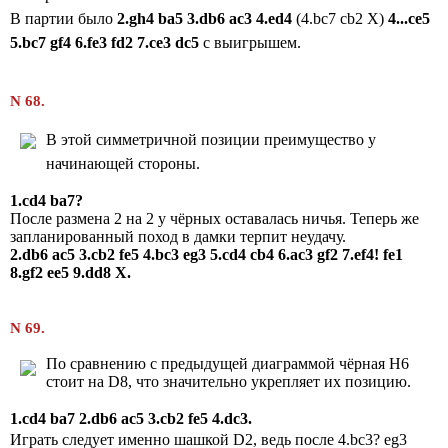
В партии было
2
.
gh4 ba5 3.db6 ac3 4.ed4
(4.bc7 cb2 X)
4
...ce5
5.bc7 gf4 6.fe3 fd2 7.ce3 dc5
с выигрышем.
N 68.
В этой симметричной позиции преимущество у
начинающей стороны.
1.cd4 ba7?
После размена 2 на 2 у чёрных оставалась ничья. Теперь же
запланированный поход в дамки терпит неудачу.
2.db6 ac5 3.cb2 fe5 4.bc3 eg3 5.cd4 cb4 6.ac3 gf2 7.ef4! fe1
8.gf2 ee5 9.dd8 X.
N 69.
По сравнению с предыдущей диаграммой чёрная H6
стоит на D8, что значительно укрепляет их позицию.
1.cd4 ba7 2.db6 ac5 3.cb2 fe5
4.dc3.
Играть следует именно шашкой D2, ведь после 4.bc3? eg3