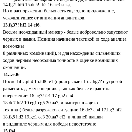
14.fg7! hf6 15.de5! fb2 16.ac3 и т.д.
Но в распоряжении белых есть еще одно продолжение,
ускользнувшее от внимания аналитиков.
13.
fg
3?!
hf
2 14.
ef
6.
Весьма неожиданный маневр - белые добровольно запускают
чёрных в дамки. Позиция начинена тактикой (в ходе анализа
возможны
8 различных комбинаций), и для нахождения сильнейших
ходов чёрным необходима точность в оценке возникших
окончаний.
14…
ed
6
.
После 14…gh4 15.fd8 fe1 (проигрывает 15…hg7? с угрозой
разменять дамку соперника, так как белые играют на
опережение: 16.hg3! fe1 17.gh2 eb4
18.de7 hf2 19.eg1 cg5 20.aa7, и выигрыш – дело
техники)
белые разряжают ситуацию 16.de7 eb4 17.hg3 hf2
18.fg5 hd2 19.gc1 ce3 20.aa7 ef2, и лишней шашки
в эндшпиле чёрным для победы недостаточно.
15.
fh
4
.