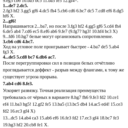
9.eg3 cb6 10.ba5 bc5 11.ba3 fe3 12.gf4=.
1...de7 2.dc5.
2.fg3 hf2 3.gg5 gf6 4.dc5 fh4 5.cb6 cd6 6.bc7 dc5 7.cd8 ef6 8.dg5
hf6 X.
2...gf6!
Напрашивается 2...ba7, но после 3.fg3 hf2 4.gg5 gf6 5.cd4 fh4
6.de5 ab4 7.cd6 ec5 8.ef6 ab6 9.fe7 (9.fg7? hg3! 10.hf4 bc3 X)
9...fd6 10.hg7 белые могут организовать сопротивление.
3.cb6 cd6 4.bc7.
Ход на угловое поле проигрывает быстрее - 4.ba7 de5 5.ab4
fg3 X.
4...de5 5.cd8 bc7 6.db6 ac7.
После перегруппировки сил в позиции белых
отчётливо
проглядывается деффект - разрыв между флангами, к тому же
существует угроза прорыва.
7.ab4 cd6 8.fe3.
Ускоряет развязку. Точная реализация преимущества
требовалась от чёрных в варианте 8.hg7 fh6 9.fe3 fd2 10.ce1
ef4 11.ba3 hg5! 12.gf2 fe5 13.ba5 (13.bc5 db4 14.ac5 ed4! 15.ce3
fd2 16.ec3 gf4 X)
13...dc5 14.ab4 ca3 15.ab6 ef6 16.fe3 fd2 17.ec3 gf4 18.bc7 fe3
19.hg3 hf2 20.cb8 fe1 X.