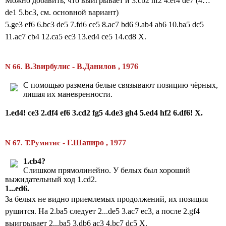
Можно добавить, что выигрывает и 3.cb2 hf2 4.ef4 de7
(4…
de1 5.bc3, см. основной вариант)
5.ge3 ef6 6.bc3 de5 7.fd6 ce5 8.ac7 bd6 9.ab4 ab6 10.ba5 dc5
11.ac7 cb4 12.ca5 ec3 13.ed4 ce5 14.сd8 X.
В.Звирбулис - В.Данилов , 1976
N 66.
С помощью размена белые связывают позицию чёрных,
лишая их маневренности.
1.ed4! ce3 2.df4 ef6 3.cd2 fg5 4.de3 gh4 5.ed4 hf2 6.df6! X.
- Г.Шапиро , 1977
N 67. Т.Румитис
1.cb4?
Слишком прямолинейно. У белых был хороший
выжидательный ход 1.cd2.
1...ed6.
За белых не видно приемлемых продолжений, их позиция
рушится. На 2.ba5 следует 2...de5 3.ac7 ec3, а после 2.gf4
выигрывает 2...ba5 3.db6 ac3 4.bc7 dc5 X.