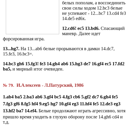
белых пополам, а воссоединить
свои силы ходом 12.bc3 белые
не успевают - 12...bc7 13.cd4 fe3
14.de5 ed6x.
12.cd6! ec5 13.bd6.
Спасающий
маневр. Далее идет
форсированная игра.
13...hg7.
На 13...ab6 белые прорываются в дамки 14.dc7,
15.fe3, 16.bc3=.
14.bc3
gh6 15.fg3! fe3 14.gh4
ab6
15.hg3 de7
16.gf4 ec5 17.fd2
ba5,
и мирный итог очевиден.
И.Алексеев - Л.Патурский, 1986
№ 79.
1.
ab
4
ba
5 2.
ba
3
ab
6 3.
gf
4
bc
5 4.
fg
3
cb
6 5.
gf
2
dc
7 6.
gh
4
fe
5
7.
fg
3
gf
6 8.
fg
5
hf
4 9.
eg
5
hg
7
10.
gf
4 e
g3 11.hf4 fe5 12.de3 eg3
13.hf2 ba7 14.ef4.
Белые продолжают играть агрессивно, хотя
пришло время уходить в глухую оборону после 14.gh6 cd4 и
т.д.