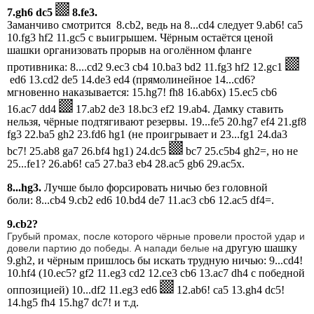
7.gh6 dc5
8.fe3.
Заманчиво смотрится 8.cb2, ведь на 8...cd4 следует 9.ab6! ca5
10.fg3 hf2 11.gc5 с выигрышем. Чёрным остаётся ценой
шашки организовать прорыв на оголённом фланге
противника: 8....cd2 9.ec3 cb4 10.ba3 bd2 11.fg3 hf2 12.gc1
ed6 13.cd2 de5 14.de3 ed4 (прямолинейное 14...cd6?
мгновенно наказывается: 15.hg7! fh8 16.ab6x) 15.ec5 cb6
16.ac7 dd4
17.ab2 de3 18.bc3 ef2 19.ab4. Дамку ставить
нельзя, чёрные подтягивают резервы. 19...fe5 20.hg7 ef4 21.gf8
fg3 22.ba5 gh2 23.fd6 hg1 (не проигрывает и 23...fg1 24.da3
bc7! 25.ab8 ga7 26.bf4 hg1) 24.dc5
bc7 25.c5b4 gh2=, но не
25...fe1? 26.ab6! ca5 27.ba3 eb4 28.ac5 gb6 29.ac5x.
8...hg3.
Лучше было форсировать ничью без головной
боли: 8...cb4 9.cb2 ed6 10.bd4 de7 11.ac3 cb6 12.ac5 df4=.
9.cb2?
Грубый промах, после которого чёрные провели простой удар и
а другую шашку
довели партию до победы. А напади белые н
9.gh2, и чёрным пришлось бы искать трудную ничью: 9...cd4!
10.hf4 (10.ec5? gf2 11.eg3 cd2 12.ce3 cb6 13.ac7 dh4 с победной
оппозицией) 10...df2 11.eg3 ed6
12.ab6! ca5 13.gh4 dc5!
14.hg5 fh4 15.hg7 dc7! и т.д.