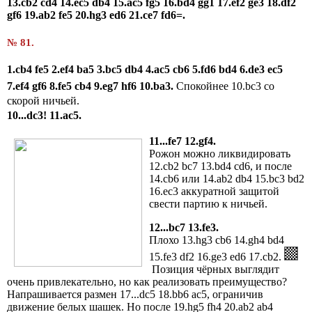
13.cb2 cd4 14.ec5 db4 15.ac5 fg5 16.bd4 gg1 17.ef2 ge3 18.df2
gf6 19.ab2 fe5 20.hg3 ed6 21.ce7 fd6=.
№ 81.
1.cb4 fe5 2.ef4 ba5 3.bc5 db4 4.ac5 cb6 5.fd6 bd4
6.de3 ec5
7.ef4 gf6 8.fe5 cb4
9.eg7 hf6 10.ba3.
Спокойнее 10.bc3 со
скорой ничьей.
10...dc3!
11.ac5.
11...fe7
12.gf4.
Рожон можно ликвидировать
12.cb2 bc7 13.bd4 cd6, и после
14.cb6 или 14.ab2 db4 15.bc3 bd2
16.ec3 аккуратной защитой
свести партию к ничьей.
12...bc7 13.fe3.
Плохо 13.hg3 cb6 14.gh4 bd4
15.fe3 df2 16.ge3 ed6 17.cb2.
Позиция чёрных выглядит
очень привлекательно, но как реализовать преимущество?
Напрашивается размен 17...dc5 18.bb6 ac5, ограничив
движение белых шашек. Но после 19.hg5 fh4 20.ab2 ab4