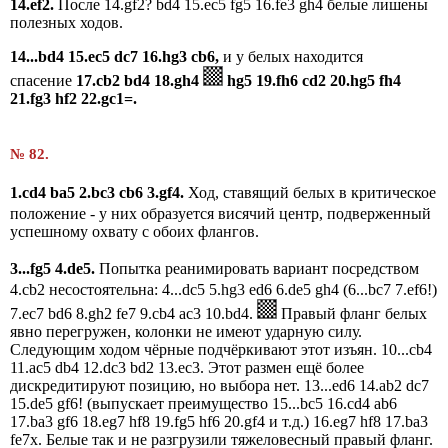
14.ef2.
После 14.gf2? bd4 15.ec5 fg5 16.fe3 gh4 белые лишены
полезных ходов.
14...bd4 15.ec5 dc7 16.hg3 cb6,
и у
белых находится
спасение
17.cb2 bd4 18.gh4
hg5 19.fh6 cd2 20.hg5 fh4
21.fg3 hf2 22.gc1=.
№ 82.
1.
cd
4
ba
5
2.
bc
3
cb
6
3.
gf
4.
Ход, ставящий белых в критическое
положение - у них образуется висячий центр, подверженный
успешному охвату с обоих флангов.
3...fg
5
4.
de
5.
Попытка реанимировать вариант посредством
4.cb2 несостоятельна: 4...dc5 5.hg3 ed6 6.de5 gh4 (6...bc7 7.ef6!)
7.ec7 bd6 8.gh2 fe7 9.cb4 ac3 10.bd4.
Правый фланг белых
явно перегружен, колонки не имеют ударную силу.
Следующим ходом чёрные подчёркивают этот изъян. 10...cb4
11.ac5 db4 12.dc3 bd2 13.ec3. Этот размен ещё более
дискредитируют позицию, но выбора нет. 13...ed6 14.ab2 dc7
15.de5 gf6! (выпускает преимущество 15...bc5 16.cd4 ab6
17.ba3 gf6 18.eg7 hf8 19.fg5 hf6 20.gf4 и т.д.) 16.eg7 hf8 17.ba3
fe7x. Белые так и не разгрузили тяжеловесный правый фланг.