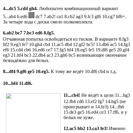
4...
dc
5
5.
cd
4
gh
4.
Любопытен комбинационный вариант
5...ab4 6.ed6
dc7 7.ab2! ca1 8.cb2 ag3 9.fc3 gf6 10.cg7 hf6=.
За четыре хода с доски смело полкомплекта.
6.
ab
2
bc
7
7.
bc
3
ed
6
8.
fg
5.
Отчаянная попытка освободиться из тисков. В варианте 8.fg3
hf2 9.eg3 fe7 10.gh4 cb4 11.ac5 db4 12.gf2 bc5! 13.db6 ac5 14.fg3
ef6 15.cd4 cb6 16.ed6 ce7 17.fg5 hf4 18.eg5 fe5 19.df6 ge5 20.gf4
eg3 21.hf4 bc3 22.db4 ac3 23.gh6 bc5 возникающее окончание
безнадёжно для белых.
8...df
4
9.
gf
6
ge
5
10.
eg
5.
К тому же ведёт 10.df6 cb4 и т.д.
10...
hf
4
11.
df
6.
11...
cb
4!
Не ведёт к цели 11...hg3
12.fh4 cd6 13.ef2 fg7 14.hg5 (не
проигрывает и 14.fe3) 14...fh6
15.de3 ge5 16.ed4 ce3 17.ff6, и у
белых не хуже.
12.
ac
5
bb
2
13.
ca
3
fe
3!
Именно