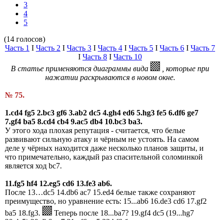
3
4
5
(14 голосов)
Часть 1
I
Часть 2
I
Часть 3
I
Часть 4
I
Часть 5
I
Часть 6
I
Часть 7
I
Часть 8
I
Часть 10
В статье применяются диаграммы вида
, которые при
нажатии раскрываются в новом окне.
№ 75.
1.cd4 fg5 2.bc3 gf6 3.ab2 dc5 4.gh4 ed6 5.hg3 fe5 6.df6 ge7
7.gf4 ba5 8.cd4 cb4 9.ac5 db4 10.bc3 ba3.
У этого хода плохая репутация - считается, что белые
развивают сильную атаку и чёрным не устоять. На самом
деле у чёрных находится даже несколько планов защиты, и
что примечательно, каждый раз спасительной соломинкой
является ход bc7.
11.fg5 hf4 12.eg5 cd6 13.fe3 ab6.
После 13…dc5 14.db6 ac7 15.ed4 белые также сохраняют
преимущество, но уравнение есть: 15...ab6 16.de3 cd6 17.gf2
ba5 18.fg3.
Теперь после 18...ba7? 19.gf4 dc5 (19...hg7