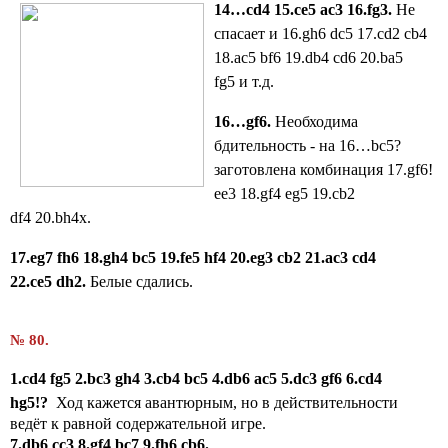
14…
cd
4 15.
ce
5
ac
3 16.
fg
3.
Не
спасает и 16.gh6 dc5 17.cd2 cb4
18.ac5 bf6 19.db4 cd6 20.ba5
fg5
и т.д.
16…
gf
6.
Необходима
бдительность - на 16…bc5?
заготовлена комбинация 17.gf6!
ee3 18.gf4 eg5 19.cb2
df4
20.bh4x.
17.
eg
7
fh
6 18.
gh
4
bc
5 19.
fe
5
hf
4 20.
eg
3
cb
2 21.
ac
3
cd
4
22.
ce
5
dh
2.
Белые сдались.
№ 80.
1.cd4 fg5 2.bc3 gh4 3.cb4 bc5 4.db6 ac5 5.dc3 gf6 6.cd4
hg5!?
Ход кажется авантюрным, но в действительности
ведёт к равной содержательной игре.
7.
db
6
cc
3
8.
gf
4
bc
7 9.
fh
6
cb
6.