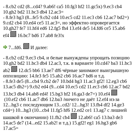
- 8.cb2 cd2 (8...cd4? 9.ab6! ca5 10.fg3 hf2 11.gc5x) 9.ec3 cb4
10.gh2 bd2 11.bc3 db4 12.ac3=
- 8.fe3 hg3 (8...fe5 9.cb2 cd4 10.ec5 cd2 11.ec3 cb6 12.ac7 bd2=)
9.cd2 cb4 10.ed4 ce5 11.ac3=, но эффектно опровергается
10.gh2? fe7 11.hf4 ed6 12.fg5 fh4 13.ef4 de5 14.fd6 ce5 15.ab6
ef4
16.bc7 bd6 17.ab8 fe3!x
7...fd6.
И далее:
- 8.cb2 cd2 9.ec3 cb4, и белые вынуждены упрощать позицию
10.gh2 bd2 11.bc3 db4 12.ac3, т.к. в варианте 10.cd4? ba3 11.bc3
ab2
12.dc5 bb6 13.ae7 df6 чёрные занимают выигрышную
оппозицию: 14.fe3 fe5 15.ab2 cb6 16.ac7 bd6 и т.д.
- 8.fe3 de5 (8...cb4 9.cb2 de7 10.bd4 hg3 11.ac3 gf2! 12.eg3 cb6
13.ac5 dh2=) 9.cb2 ed4 (9...cd4 10.ec5 cd2 11.ec3 cb6 12.ac7 bd2
13.bc3 db4 14.ab8 ed4! 15.bg3 hf2 16.ga3 de7=) 10.ef4
(10.ef2 cb6 11.ac7 db6 12.ba3 /ничего не даёт 12.ef4 из-за
12...hg3 с последующим 13...cd2/ 12...hg3! 13.fh4 df2 14.ge3
cd4=) 10...hg3 (10...cb4 11.fg5 hf6 12.ed2 ce1 13.ag7 с лишней
шашкой в окончании) 11.fh2 cb4
12.ab6! ca5 13.ba3 de3
14.ac5 de7 (14...ed2 15.ab2! и т.д.) 15.gf2! eg1 16.hg3 gb6
17.ac5=