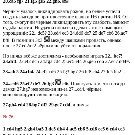
20.ca5 fg7 21.fg5 ge5 22.gh6.
Чёрным удалось ликвидировать рожон, но белые успели
создать выгодное противостояние шашки H6 против H8. От
того, смогут ли чёрные ликвидировать эту слабость, зависит
судьба партии. Неудачна попытка сделать это с помощью
упрощений: 22...dc5? 23.ed4 ec3 24.dd6 dc7 25.de7 cb6 26.ac7
bf8. В позиции 3x3
между шашками пропасть, однако
после 27.ed2/ef2 чёрным не уйти от поражения.
Но ничья всё же достижима - необходимо играть
22...bc7!
23.dc3
. 23.ef2 dc5 24.fg3 cd4 25.ec5 ef4 26.ge5 cd6 27.ec7 dd4=.
23...dc5 24.cb4.
24.ef2 cd6 25.fg3 hg7 26.hf8 cb4 27.fc5 bh2=.
24...cd6 25.ef2 de7 26.fg3
ef6.
Пользуясь тем, что поход в
дамки 27.hg7 невозможен из-за 27...cd4, чёрные
консолидируют свою позицию.
27.gh4 ed4 28.hg7 df2 29.gc7 cd4
, и ничья.
№ 76.
1.cd4 hg5 2.gh4 ba5 3.dc5 db4 4.ac5 cb6 5.cd6 ec5 6.ed4 ce3