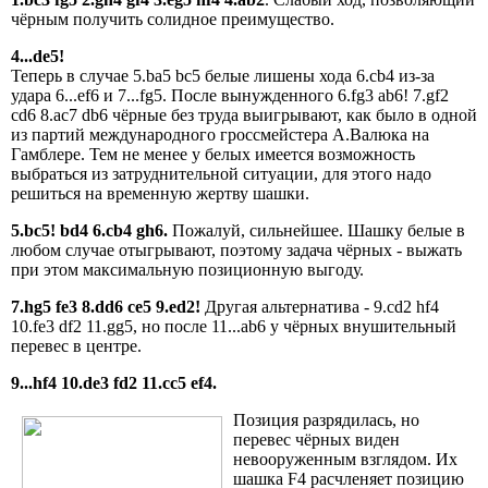
чёрным получить солидное преимущество.
4...de5!
Теперь в случае 5.ba5 bc5 белые лишены хода 6.cb4 из-за
удара 6...ef6 и 7...fg5. После вынужденного 6.fg3 ab6! 7.gf2
cd6 8.ac7 db6 чёрные без труда выигрывают, как было в одной
из партий международного гроссмейстера А.Валюка на
Гамблере. Тем не менее у белых имеется возможность
выбраться из затруднительной ситуации, для этого надо
решиться на временную жертву шашки.
5.bc5! bd4 6.cb4 gh6.
Пожалуй, сильнейшее. Шашку белые в
любом случае отыгрывают, поэтому задача чёрных - выжать
при этом максимальную позиционную выгоду.
7.hg5 fe3 8.dd6 сe5 9.ed2!
Другая альтернатива - 9.cd2 hf4
10.fe3 df2 11.gg5, но после 11...ab6 у чёрных внушительный
перевес в центре.
9...hf4 10.de3 fd2 11.cc5 ef4.
Позиция разрядилась, но
перевес чёрных виден
невооруженным взглядом. Их
шашка F4 расчленяет позицию