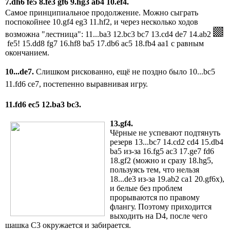
7.dh6 fe5 8.fe3 gf6
9.
hg
3
ab
4
10.ef4.
Самое принципиальное продолжение. Можно сыграть
поспокойнее 10.gf4 eg3 11.hf2, и через несколько ходов
возможна "лестница": 11...ba3 12.bc3 bc7 13.cd4 de7 14.ab2
fe5! 15.dd8 fg7 16.hf8 ba5 17.db6 ac5 18.fb4 aa1 с равным
окончанием.
10...de7.
Слишком рискованно, ещё не поздно было 10...bc5
11.fd6 ce7, постепенно выравнивая игру.
11.fd6 ec5
12.ba3 bc3
.
13.gf4.
Чёрные не успевают подтянуть
резерв 13...bc7 14.cd2 cd4 15.db4
ba5 из-за 16.fg5 ac3 17.ge7 fd6
18.gf2 (можно и сразу 18.hg5,
пользуясь тем, что нельзя
18...de3 из-за 19.ab2 ca1 20.gf6x),
и белые без проблем
прорываются по правому
флангу. Поэтому приходится
выходить на D4, после чего
шашка C3 окружается и забирается.