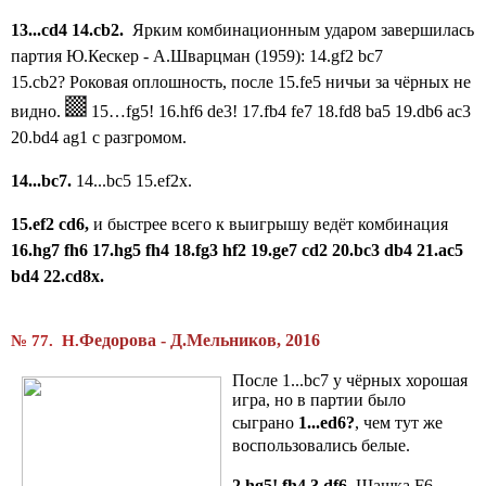
13...cd4 14.cb2.
Ярким комбинационным ударом завершилась
партия
Ю.Кескер - А.Шварцман (1959):
14.gf2
bc7
15.cb2?
Роковая оплошность, после 15.fe5 ничьи за чёрных не
видно.
15…fg5! 16.hf6 d
e3! 17.fb4 fe7 18.fd8 ba5 19.db6 ac3
20.bd4 ag1 с разгромом.
14...bc7.
14...bc5 15.ef2x.
15.ef2 cd6,
и быстрее всего к выигрышу ведёт комбинация
16.hg7 fh6 17.hg5 fh4 18.fg3 hf2 19.ge7 cd2 20.bc3 db4 21.ac5
bd4 22.cd8x.
Федорова - Д.Мельников, 2016
№ 77. Н.
После 1...bc7 у чёрных хорошая
игра, но в партии было
сыграно
1...ed6?
, чем тут же
воспользовались белые.
2.hg5! fh4 3.df6.
Шашка F6,