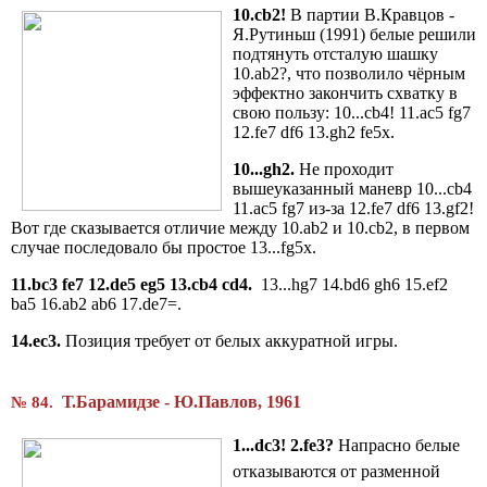
10.cb2!
В партии В.Кравцов -
Я.Рутиньш (1991) белые решили
подтянуть отсталую шашку
10.ab2?, что позволило чёрным
эффектно закончить схватку в
свою пользу: 10...cb4! 11.ac5 fg7
12.fe7 df6 13.gh2 fe5x.
10...gh2.
Не проходит
вышеуказанный маневр 10...cb4
11.ac5 fg7 из-за 12.fe7 df6 13.gf2!
Вот где сказывается отличие между 10.ab2 и 10.cb2, в первом
случае последовало бы простое 13...fg5x.
11.bc3 fe7 12.de5 eg5 13.cb4 cd4.
13...hg7 14.bd6 gh6 15.ef2
ba5 16.ab2 ab6 17.de7=.
14.ec3.
Позиция требует от белых аккуратной игры.
Т.Барамидзе - Ю.Павлов, 1961
№ 84.
1...
dc
3! 2.
fe
3?
Напрасно белые
отказываются от разменной