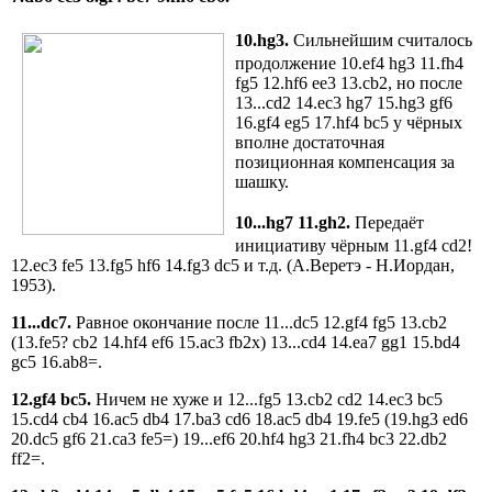
10.hg3.
Сильнейшим считалось
продолжение 10.ef4 hg3 11.fh4
fg5 12.hf6 ee3 13.cb2, но после
13...cd2 14.ec3 hg7 15.hg3 gf6
16.gf4 eg5 17.hf4 bc5 у чёрных
вполне достаточная
позиционная компенсация за
шашку.
10...hg7
11.gh2.
Передаёт
инициативу чёрным 11.gf4 cd2!
12.ec3 fe5 13.fg5 hf6 14.fg3 dc5 и т.д. (А.Веретэ - Н.Иордан,
1953).
11...dc7.
Равное окончание после 11...dc5 12.gf4 fg5 13.cb2
(13.fe5? cb2 14.hf4 ef6 15.ac3 fb2x) 13...cd4 14.ea7 gg1 15.bd4
gc5 16.ab8=.
12.gf4 bc5.
Ничем не хуже и 12...fg5 13.cb2 cd2 14.ec3 bc5
15.cd4 cb4 16.ac5 db4 17.ba3 cd6 18.ac5 db4 19.fe5 (19.hg3 ed6
20.dc5 gf6 21.ca3 fe5=) 19...ef6 20.hf4 hg3 21.fh4 bc3 22.db2
ff2=.