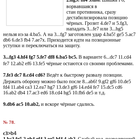
ворвавшаяся в
стан противника, сразу
дестабилизировала позицию
чёрных. Грозит 4.de7 и 5.fg3,
нападать 3...fe7 или 3...hg5
нельзя из-за 4.ba5. А на 3...fg7 заготовлен удар 4.ba5! ge5 5.ac7
db6 6.de3 fb4 7.ae7x. Приходится идти на позиционные
уступки и переключаться на защиту.
3...fg3 4.hf4 fg7 5.fe7 df8 6.ba5 bc5.
В варианте 6...dc7 11.cd4
fe7 12.ab2 ef6 13.fe5 чёрные остаются со своими проблемами.
7.fe3 dc7 8.cd4 cd6?
Ведёт к быстрому развалу позиции.
Держать оборону можно было после 8...ab6! 9.gf2 gf6 10.de5
fd4 11.ab4 ca3 12.ea7 hg7 13.de3 gf6 14.ed4 fe7 15.dc5 cd6
16.ab2 db4 17.ac3 ed6 18.cd4 hg5 10.fh6 de5 и т.д.
9.db6 ac5 10.ab2,
и вскоре чёрные сдались.
№ 78.
c3
>b4
1.bc3 fg5 2.gh4 gf4 3.eg5 hf4 4.ab2
. Слабый ход, позволяющий