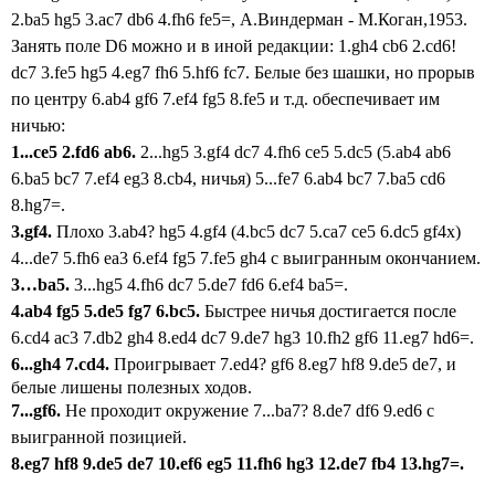
2.ba5 hg5 3.ac7 db6 4.fh6 fe5=, А.Виндерман - М.Коган,1953.
Занять поле D6 можно и в иной редакции: 1.gh4 cb6 2.cd6!
dc7 3.fe5 hg5 4.eg7 fh6 5.hf6 fc7. Белые без шашки, но прорыв
по центру 6.ab4 gf6 7.ef4 fg5 8.fe5 и т.д. обеспечивает им
ничью:
1...ce5 2.fd6 ab6.
2...hg5 3.gf4 dc7 4.fh6 ce5 5.dc5 (
5.ab4 ab6
6.ba5 bc7 7.ef4 eg3 8.cb4,
ничья)
5...fe7 6.ab4 bc7 7.ba5 cd6
8.hg7=.
3.gf4.
Плохо
3.ab4? hg5 4.gf4 (4.bc5 dc7 5.ca7 ce5 6.dc5 gf4x)
4...de7 5.fh6 ea3 6.ef4 fg5 7.fe5 gh4 с выигранным окончанием.
3…ba5.
3...hg5 4.fh6 dc7 5.de7 fd6 6.ef4 ba5=.
4.ab4 fg5 5.de5 fg7 6.bc5.
Быстрее ничья достигается после
6.cd4 ac3 7.db2 gh4 8.ed4 dc7 9.de7 hg3 10.fh2 gf6 11.eg7 hd6=.
6...gh4 7.cd4.
Проигрывает 7.ed4? gf6 8.eg7 hf8 9.de5 de7, и
белые лишены полезных ходов.
7...gf6.
Не проходит окружение 7...ba7? 8.de7 df6 9.ed6 с
выигранной позицией.
8.eg7 hf8 9.de5 de7 10.ef6 eg5 11.fh6 hg3 12.de7 fb4 13.hg7=.