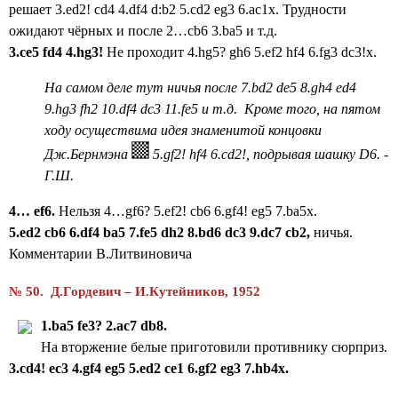
решает 3.ed2! cd4 4.df4 d:b2 5.cd2 eg3 6.ac1x. Трудности
ожидают чёрных и после 2…cb6 3.ba5 и т.д.
3.
ce
5
fd
4 4.
hg
3!
Не проходит 4.hg5? gh6 5.ef2 hf4 6.fg3 dc3!x.
На самом деле тут ничья после 7.bd2 de5 8.gh4 ed4
9.hg3 fh2 10.df4 dc3 11.fe5 и т.д. Кроме того, на пятом
ходу осуществима идея знаменитой концовки
Дж.Бернмэна
5.gf2! hf4 6.cd2!, подрывая шашку D6.
-
Г.Ш.
4…
ef
6.
Нельзя 4…gf6? 5.ef2! cb6 6.gf4! eg5 7.ba5x.
5.
ed
2
cb
6 6.
df
4
ba
5 7.
fe
5
dh
2 8.
bd
6
dc
3 9.
dc
7
cb
2,
ничья.
Комментарии В.Литвиновича
№ 50.
Д.Гордевич – И.Кутейников, 1952
1.
ba
5
fe
3? 2.
ac
7
db
8.
На вторжение белые приготовили противнику сюрприз.
3.
cd
4!
ec
3 4.
gf
4
eg
5 5.
ed
2
ce
1 6.
gf
2
eg
3 7.
hb
4x
.