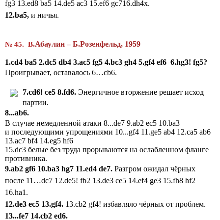
fg3 13.ed8 ba5 14.de5 ac3 15.ef6 gc716.dh4x.
12.ba5,
и ничья.
.
Абаулин
–
Б
.
Розенфельд
, 1959
№ 45. В
1.cd4 ba5 2.dc5 db4 3.ac5 fg5 4.bc3 gh4 5.gf4 ef6 6.hg3! fg5?
Проигрывает, оставалось 6…cb6.
7.
cd
6!
ce
5 8.
fd
6.
Энергичное вторжение решает исход
партии.
8...
ab
6.
В случае немедленной атаки 8...de7 9.ab2 ec5 10.ba3
и последующими упрощениями 10...gf4 11.ge5 ab4 12.ca5 ab6
13.ac7 bf4 14.eg5 hf6
15.dc3 белые без труда прорываются на ослабленном фланге
противника.
9.ab2 gf6 10.ba3 hg7 11.ed4
de7.
Разгром ожидал чёрных
после 11…dc7 12.de5! fb2 13.de3 ce5 14.ef4 ge3 15.fh8 hf2
16.ha1.
12.de3 ec5 13.gf4.
13.cb2 gf4! избавляло чёрных от проблем.
13...fe7 14.cb2 ed6.