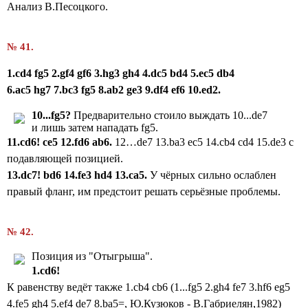
Анализ В.Песоцкого.
№ 41.
1.
cd
4
fg
5 2.
gf
4
gf
6 3.
hg
3
gh
4 4.
dc
5
bd
4 5.
ec
5
db
4
6.
ac
5
hg
7
7.bc3 fg5 8.ab2 ge3 9.df4 ef6 10.ed2.
10...fg5?
Предварительно стоило выждать 10...de7
и лишь затем нападать fg5.
11.cd6! ce5 12.fd6 ab6.
12…de7 13.ba3 ec5 14.cb4 cd4 15.de3 с
подавляющей позицией.
13.
dc
7!
bd
6 14.
fe3
hd
4 13.
ca
5.
У чёрных сильно ослаблен
правый фланг, им предстоит решать серьёзные проблемы.
№ 42.
Позиция из "Отыгрыша".
1.cd6!
К равенству ведёт также 1.cb4 cb6 (1...fg5 2.gh4 fe7 3.hf6 eg5
4.fe5 gh4 5.ef4 de7 8.ba5=, Ю.Кузюков - В.Габриелян,1982)