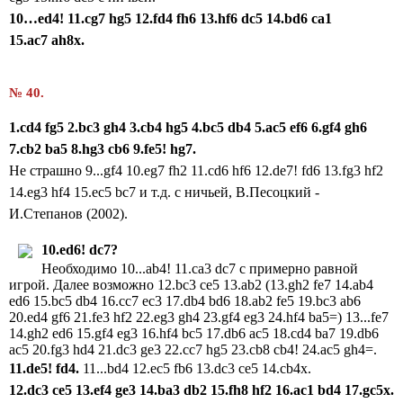
10…
ed
4! 11.
cg
7
hg
5 12.
fd
4
fh
6 13.
hf
6
dc
5 14.
bd
6
ca
1
15.
ac
7
ah
8x
.
№ 40.
1.cd4 fg5 2.bc3 gh4 3.cb4 hg5 4.bc5 db4
5.ac5 ef6 6.gf4 gh6
7.cb2 ba5 8.hg3 cb6
9.fe5!
hg7.
Не страшно 9...gf4 10.eg7 fh2 11.cd6 hf6 12.de7! fd6 13.fg3 hf2
14.eg3 hf4 15.ec5 bc7 и т.д. с ничьей, В.Песоцкий -
И.Степанов (2002).
10.ed6! dc7?
Необходимо 10...ab4! 11.ca3 dc7 с примерно равной
игрой. Далее возможно 12.bc3 ce5 13.ab2 (13.gh2 fe7 14.ab4
ed6 15.bc5 db4 16.cc7 ec3 17.db4 bd6 18.ab2 fe5 19.bc3 ab6
20.ed4 gf6 21.fe3 hf2 22.eg3 gh4 23.gf4 eg3 24.hf4 ba5=) 13...fe7
14.gh2 ed6 15.gf4 eg3 16.hf4 bc5 17.db6 ac5 18.cd4 ba7 19.db6
ac5 20.fg3 hd4 21.dc3 ge3 22.cc7 hg5 23.cb8 cb4! 24.ac5 gh4=.
11.de5! fd4.
11...bd4 12.ec5 fb6 13.dc3 ce5 14.cb4x.
12.dc3 ce5 13.ef4 ge3 14.ba3 db2 15.fh8 hf2 16.ac1 bd4 17.gc5x.