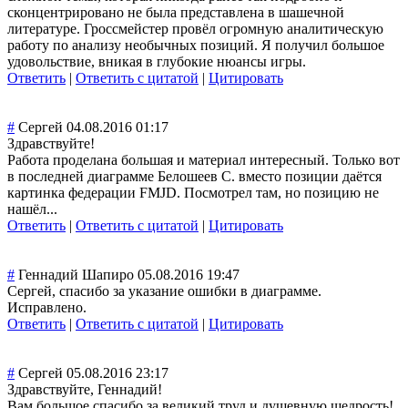
сконцентрирован
о не была представлена в шашечной
литературе. Гроссмейстер провёл огромную аналитическую
работу по анализу необычных позиций. Я получил большое
удовольствие, вникая в глубокие нюансы игры.
Ответить
|
Ответить с цитатой
|
Цитировать
#
Сергей
04.08.2016 01:17
Здравствуйте!
Работа проделана большая и материал интересный. Только вот
в последней диаграмме Белошеев С. вместо позиции даётся
картинка федерации FMJD. Посмотрел там, но позицию не
нашёл...
Ответить
|
Ответить с цитатой
|
Цитировать
#
Геннадий Шапиро
05.08.2016 19:47
Сергей, спасибо за указание ошибки в диаграмме.
Исправлено.
Ответить
|
Ответить с цитатой
|
Цитировать
#
Сергей
05.08.2016 23:17
Здравствуйте, Геннадий!
Вам большое спасибо за великий труд и душевную щедрость!