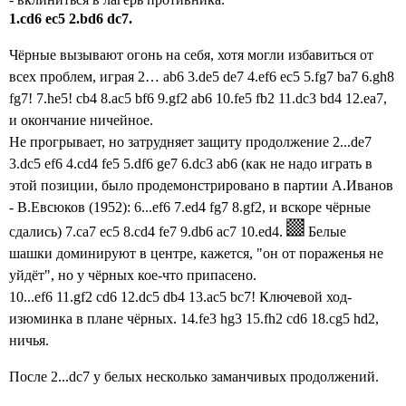
1.cd6
ec5 2.bd6 dc7.
Чёрные вызывают огонь на себя, хотя могли избавиться от
всех проблем, играя 2… ab6 3.de5 de7 4.ef6 ec5 5.fg7 ba7 6.gh8
f
g7! 7.he5! cb4 8.ac5 bf6 9.gf2 ab6 10.fe5 fb2 11.dc3 bd4 12.ea7,
и окончание ничейное.
Не прогрывает, но затрудняет защиту продолжение 2...de7
3
.dc5 ef6 4.cd4 fe5 5
.df6 ge7 6.dc3 ab6 (к
ак не надо играть в
этой позиции, было продемонстрировано
в партии
А.Иванов
- В.Евсюков (1952):
6...
ef6 7.ed4 fg7 8
.gf2, и вскоре чёрные
сдались) 7.
ca7 ec5 8.cd4 fe7 9.db6 ac7 10.ed4.
Белые
шашки
доминируют
в центре
, кажется, "он от пораженья не
уйдёт",
но у чёрных кое-что припасено.
10...ef6
11.gf2 cd6 12.dc5 db4 13.ac5 bc7! К
лючевой ход-
изюминка в плане чёрных. 14.fe3 hg3 15.fh2 cd6 18.cg5 hd2,
ничья.
После 2...dc7 у белых несколько заманчивых продолжений.