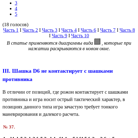
3
4
5
(18 голосов)
Часть 1
I
Часть 2
I
Часть 3
I
Часть 4
I
Часть 6
I
Часть 7
I
Часть 8
I
Часть 9
I
Часть 10
В статье применяются диаграммы вида
, которые при
нажатии раскрываются в новом окне.
III. Шашка D6 не контактирует с шашками
противника
В отличии от позиций, где рожон контактирует с шашками
противника
и игра носит острый тактический характер, в
позициях данного типа игра зачастую требует
тонкого
маневрирования и далекого расчета.
№ 37.