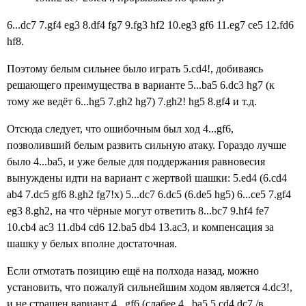
6...dc7 7.gf4 eg3
8.df4 fg7 9.fg3 hf2 10.eg3 gf6
11.eg7 ce5 12.fd6
hf8.
Поэтому белым сильнее было играть 5.cd4!, добиваясь
решающего преимущества
в варианте
5...ba5 6.dc3 hg7 (к
тому же ведёт 6...hg5 7.gh2 hg7) 7.gh2! hg5 8.gf4 и т.д.
Отсюда следует, что ошибочным был ход 4...gf6,
позволивший белым развить сильную атаку. Гораздо лучше
было 4...ba5, и уже белые для поддержания равновесия
вынуждены идти на вариант с жертвой шашки: 5.ed4 (6.cd4
ab4 7.dc5 gf6 8.gh2 fg7!x) 5...
dc7
6.dc5 (6.de5 hg5) 6...ce5 7.gf4
eg3 8.gh2, на что чёрные могут ответить 8...bc7 9.hf4 fe7
10.cb4 ac3 11.db4 cd6 12.ba5 db4 13.ac3, и компенсация за
шашку у белых вполне достаточная.
Если отмотать позицию ещё на полхода назад, можно
установить, что пожалуй сильнейшим ходом является 4.dc3!,
и не страшен вариант 4...gf6 (с
лабее 4...ba5 5.cd4 dc7
/в