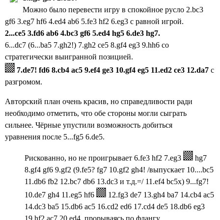
Можно было перевести игру в спокойное русло 2.bc3
gf6 3.eg7 hf6 4.ed4 ab6 5.fe3 hf2 6.eg3 с равной игрой.
2...ce5
3.fd6 ab6
4.bc3
gf6
5.ed4 hg5
6.de3 hg7.
6...dc7 (6...ba5 7.gh2!) 7.gh2 ce5 8.gf4 eg3 9.hh6 со
стратегически выигранной позицией.
7.de7! fd6
8.cb4 ac5
9.ef4 ge3
10.gf4 eg5
11.ed2 ce3
12.da7
с
разгромом.
Авторский план очень красив, но справедливости ради
необходимо отметить, что обе стороны могли сыграть
сильнее.
Чёрные упустили возможность добиться
уравнения
после 5...fg5 6.de5.
Рискованно, но не проигрывает 6.fe3 hf2 7.eg3
hg7
8.gf4 gf6 9.gf2 (9.fe5? fg7 10.gf2 gh4! /выпускает 10....bc5
11.db6 fb2 12.bc7 db6 13.dc3 и т.д.=/ 11.ef4 bc5x) 9...fg7!
10.de7 gh4 11.eg5 hf6
12.fg3 de7 13.gh4 ba7 14.cb4 ac5
14.dc3 ba5 15.db6 ac5 16.cd2 ed6 17.cd4 de5 18.db6 eg3
19.hf2 ac7 20.ed4,
прорываясь по флангу.