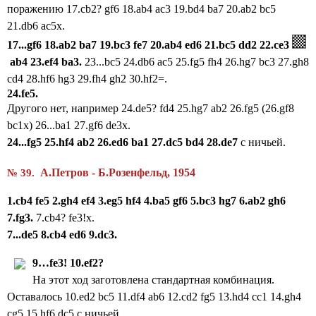
поражению 17.cb2? gf6 18.ab4 ac3 19.bd4 ba7 20.ab2 bc5
21.db6 ac5x.
17...gf6 18.ab2
ba7 19.bc3 fe7 20.ab4 ed6 21.bc5 dd2 22.ce3
ab4 23.ef4 ba3.
23...bc5 24.db6 ac5 25.fg5 fh4 26.hg7 bc3 27.gh8
cd4 28.hf6 hg3 29.fh4 gh2 30.hf2=.
24.fe5.
Другого нет, например 24.de5? fd4 25.hg7 ab2 26.fg5 (26.gf8
bc1x) 26...ba1 27.gf6 de3x.
24...fg5 25.hf4 ab2 26.ed6 ba1 27.dc5 bd4 28.de7
с ничьей.
А.Петров - Б.Розенфельд, 1954
№ 39.
1.
cb
4
fe
5 2.
gh
4
ef
4 3.
eg
5
hf
4 4.
ba
5
gf
6 5.
bc
3
hg
7 6.
ab
2
gh
6
7.
fg
3.
7.cb4? fe3!x.
7...
de
5 8.
cb
4
ed
6
9.
dc
3.
9…
fe
3! 10.
ef
2?
На этот ход заготовлена стандартная комбинация.
Оставалось 10.ed2 bc5 11.df4 ab6 12.cd2 fg5 13.hd4 cc1 14.gh4
cg5 15.hf6
dc5 с ничьей.