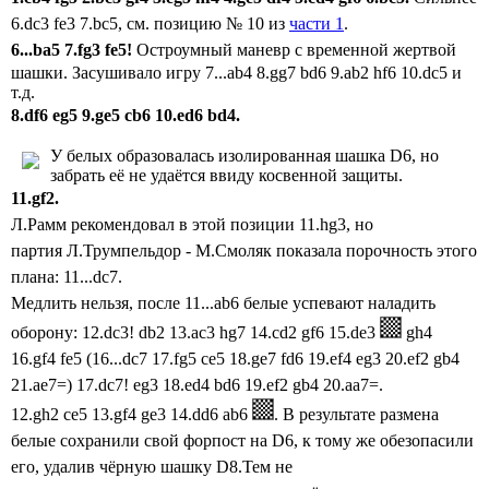
6.dc3 fe3 7.bc5, см. позицию
№ 10 из
части 1
.
6...ba5
7.fg3 fe5!
Остроумный маневр с временной жертвой
шашки. Засушивало игру 7...ab4 8.gg7 bd6 9.ab2 hf6 10.dc5 и
т.д.
8.df6 eg5
9.ge5 cb6
10.ed6 bd4.
У белых образовалась изолированная шашка D6, но
забрать её не удаётся ввиду косвенной защиты.
11.gf2.
Л.Рамм рекомендовал в этой позиции 11.hg3, но
партия
Л.Трумпельдор - М.Смоляк
показала порочность этого
плана:
11...
dc7.
Медлить нельзя, после 11...ab6 белые успевают наладить
оборону:
12.dc3! db2 13.ac3 hg7 14.cd2 gf6 15.de3
gh4
16.gf4 fe5 (16...dc7 17.fg5 ce5 18.ge7 fd6
19.ef4 eg3 20.ef2 gb4
21.ae7=)
17.dc7! eg3 18.ed4 bd6 19.ef2 gb4 20.aa7=.
12.gh2 ce5
13.gf4 ge3
14.dd6 ab6
.
В результате размена
белые сохранили
свой форпост на D6, к тому же обезопасили
его, удалив чёрную шашку D8.Тем не