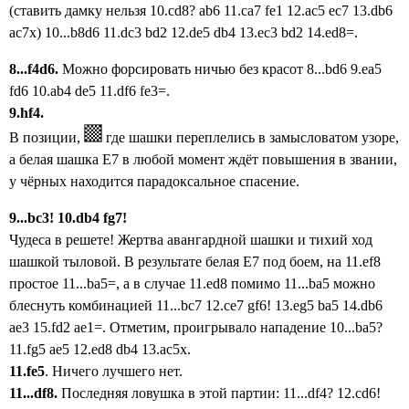
(
ставить дамку нельзя
10.cd8? ab6 11.ca7 fe1 12.ac5 ec7 13.db6
ac7x)
10...b8d6 11.dc3 bd2 12.de5 db4 13.ec3 bd2 14.ed8=.
8...f4d6.
Можно форсировать ничью без красот 8...bd6 9.ea5
fd6 10.ab4 de5 11.df6 fe3=.
9.hf4.
В
позиции,
где шашки переплелись в замысловатом узоре,
а
белая шашка E7 в любой момент ждёт повышения в звании,
у
чёрных находится парадоксальное спасение.
9...bc3!
10.db4 fg7!
Чудеса в решете! Жертва авангардной шашки и тихий ход
шашкой тыловой. В результате белая E7 под боем, на 11.ef8
простое 11...ba5=, а в случае 11.ed8 помимо 11...ba5 можно
блеснуть комбинацией 11...bc7 12.ce7 gf6! 13.eg5 ba5 14.db6
ae3 15.fd2 ae1=. Отметим, проигрывало нападение 10...ba5?
11.fg5 ae5 12.ed8
db4 13.ac5x.
11.fe5
. Ничего лучшего нет.
11...df8.
Последняя ловушка в этой партии: 11...df4? 12.cd6!