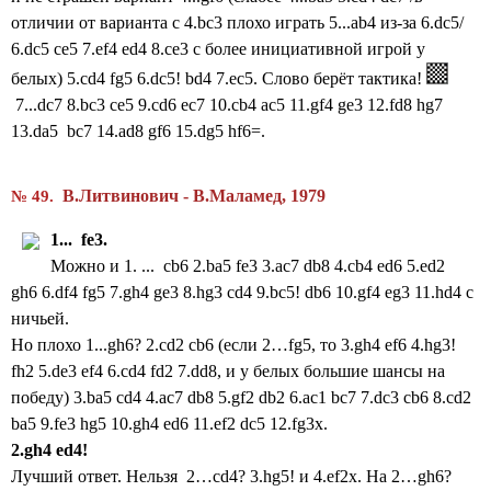
отличии от варианта с 4.bc3 плохо играть 5...ab4 из-за 6.dc5/
6.dc5 ce5 7.ef4 ed4 8.ce3 с более инициативной игрой у
белых)
5.cd4 fg5 6.dc5! bd4 7.ec5.
Слово берёт тактика!
7...dc7 8.bc3 ce5 9.cd6 ec7
10.cb4 ac5 11.gf4 ge3
12.fd8 hg7
13.da5 bc7 14.ad8 gf6 15.dg5 hf6=.
В.Литвинович - В.Маламед
, 1979
№ 49.
1...
fe
3.
Можно и 1. ... cb6 2.ba5 fe3 3.ac7 db8 4.cb4 ed6 5.ed2
gh6
6.df4 fg5 7.gh4 ge3 8.hg3 cd4 9.bc5! db6 10.gf4 eg3 11.hd4 с
ничьей.
Но плохо 1...gh6? 2.cd2 cb6 (если
2…fg5, то 3.gh4 ef6 4.hg3!
fh2 5.de3 ef4 6.cd4 fd2 7.dd8,
и у белых большие шансы на
победу)
3.ba5 cd4 4.ac7 db8 5.gf2 db2 6.ac1 bc7 7.dc3 cb6 8.cd2
ba5 9.fe3 hg5 10.gh4 ed6 11.ef2 dc5 12.fg3x.
2.
gh
4
ed
4!
Лучший ответ. Нельзя 2…cd4? 3.hg5! и 4.ef2x. На 2…gh6?