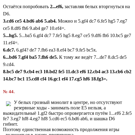
Остаётся попробовать
2...
ef6,
заставляя белых вторгнуться на
D6.
3.cd6 ce5 4.bd6 ab6 5.ab4.
Можно и 5.gf4 dc7 6.fe5 hg5 7.eg7
ce5 8.df6 fh6 9.ab4 ge7 10.ef4=.
5...hg5.
5...ba5 6.gf4 dc7 7.fe5 hg5 8.eg7 ce5 9.df6 fh6 10.bc5 ge7
11.ef4=.
6.dc7.
6.gf4? de7 7.fh6 ea3 8.ef4 bc7 9.fe5 bc5x.
6...bd6 7.gf4 ba5
7.fh6 de5.
К тому же ведёт 7...de7 8.dc5
de5
9.cd4.
8.bc5 de7 9.cb4 ec3 10.bd2 fe5 11.dc3 ef6 12.cb4 ac3 13.cb6 cb2
14.bc7 bc1 15.cd8 cf4 16.gc1 ef4 17.cg5 hf6 18.fg3=.
№ 44.
У белых грозный монолит в центре, но отсутствуют
резервные ходы - занимать поле E5 нельзя, а
выжидательныё 1.gf2 быстро опровергается путём 1...ef6 2.fe5
fe7 3.eg7 hf8 4.eg7 hf8 5.cd6 ec5 6.bd6 ab6, и шашка D6
гибнет.
Поэтому единственная возможность продолжения игры
- вклиниться в лагерь противника.