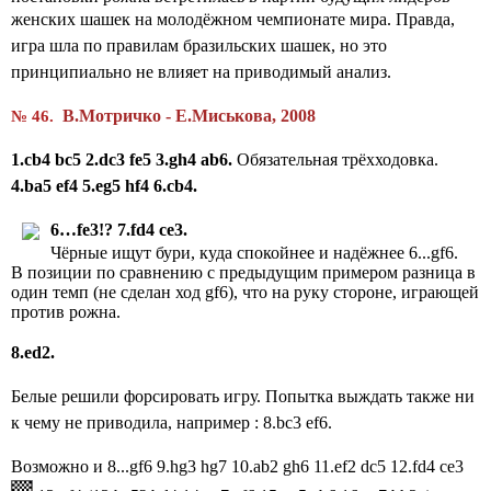
женских шашек на молодёжном чемпионате мира
.
Правда,
игра шла по правилам бразильских шашек, но это
принципиально не влияет на приводимый анализ.
В.Мотричко - Е.Миськова, 2008
№ 46.
1.
cb
4
bc
5 2.
dc
3
fe
5 3.
gh
4
ab
6.
Обязательная трёхходовка.
4.
ba
5
ef
4 5.
eg
5
hf
4 6.
cb
4.
6…
fe
3!?
7.
fd
4
ce
3.
Чёрные ищут бури, куда спокойнее и надёжнее 6...gf6.
В позиции по сравнению с предыдущим примером разница в
один темп (не сделан ход gf6), что на руку стороне, играющей
против рожна.
8.
ed
2.
Белые решили форсировать игру.
Попытка выждать также ни
к чему не приводила, например : 8.bc3 ef6.
Возможно и 8...gf6 9.hg3 hg7 10.ab2 gh6 11.ef2 dc5 12.fd4 ce3