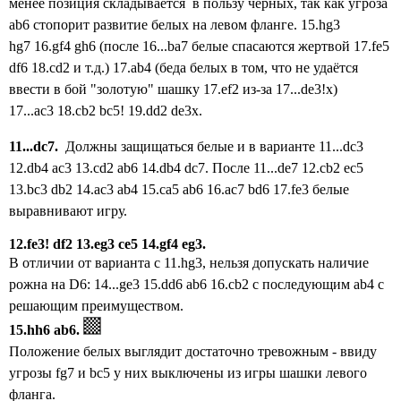
менее
позиция
складывается
в пользу чёрных, так как
угроза
ab6 стопорит развитие белых на левом фланге
.
15.hg3
hg7
16.gf4 gh6 (после 16...ba7 белые спасаются жертвой 17.fe5
df6 18.cd2 и т.д.)
17.ab4
(беда белых в том, что не удаётся
ввести в бой "золотую" шашку 17.ef2 из-за 17...de3!x)
17...ac3
18.cb2 bc5!
19.dd2 de3x.
11...dc7.
Должны защищаться
белые
и в варианте 11...
dc3
12.db4 ac3 13.cd2 ab6 14.db4 dc7. После 11...de7 12.cb2 ec5
13.bc3 db2 14.ac3 ab4 15.ca5 ab6 16.ac7 bd6 17.fe3 белые
выравнивают игру.
12.fe3! df2 13.eg3 ce5 14.gf4 eg3.
В отличии от варианта с 11.hg3, нельзя допускать наличие
рожна на D6: 14...ge3 15.dd6 ab6 16.cb2 с последующим ab4 с
решающим преимуществом.
15.hh6 ab6.
Положение белых выглядит достаточно тревожным - ввиду
угрозы fg7 и bc5 у них выключены из игры
шашки левого
фланга.