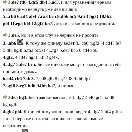
3.de7 fd6 4.dc5 db4 5.ac5,
и для уравнения чёрным
необходимо вернуть уже две шашки:
5...cb6 6.cd4 ab4 7.ca3 bc5 8.db6 ac5 9.dc3 hg3! 10.fh2
gf4 11.eg5 hf4 12.gf2 ba7!,
достигая
мирного результата.
3.de5
, но и в этом случае чёрных не пробить:
3...
ab6
.
К тому же финалу ведёт 3...
cb6 4
.gf2 (4
.cd4? fe7
5.df8 hg3! 6.fh2 bc5x) 4
...fg7 5.de7 bc5 6.cd4 ab6.
4.gf2.
4.cd4? hg3! 5.fh2 gf4x.
4...fg7 5.de7 bc5.
Белые никак не могут с выгодой для себя
поставить дамку.
6.cd4 cb6 7.dc3.
7.ed8 gf6 8.eg7 hf8 9.fh6 fg7=.
7...gf6 8.eg7 hd6 9.fh6 ba7
, и ничья.
3.fe5
hg3.
Быстрая ничья после 3...fg7 4.ef6 gc5 5.dd8
hg5/gf6.
4.gh2 gf4.
К ничейному окончанию ведёт
4...fg7 5.hf4 gf6 и
т.д. Теперь же на доске возникают головоломные
осложнения.