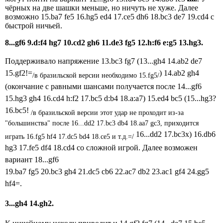
чёрных на две шашки меньше, но ничуть не хуже. Далее
возможно 15.ba7 fe5 16.hg5 ed4 17.ce5 dh6 18.bc3 de7 19.cd4 с
быстрой ничьей.
8...gf6 9.d:f4 hg7 10.cd2 gh6 11.de3 fg5 12.h:f6 e:g5 13.hg3.
Поддерживало напряжение 13.bc3 fg7 (13...gh4 14.ab2 de7
15.gf2!=
) 14.ab2 gh4
/в бразильской версии необходимо 15.fg5/
(окончание с равными шансами получается после 14...gf6
15.hg3 gh4 16.cd4 h:f2 17.bc5 d:b4 18.a:a7) 15.ed4 bc5 (15...hg3?
16.bc5!
/в бразильской версии этот удар не проходит из-за
"большинства" после 16...dd2 17.bc3 db4 18.aa7 gc3, приходится
16...dd2 17.bc3x) 16.db6
играть 16.fg5 hf4 17.dc5 bd4 18.ce5 и т.д.=/
hg3 17.fe5 df4 18.cd4 со сложной игрой. Далее возможен
вариант 18...gf6
19.ba7 fg5 20.bc3 gh4 21.dc5 cb6 22.ac7 db2 23.ac1 gf4 24.gg5
hf4=.
3...gh4 14.gh2.