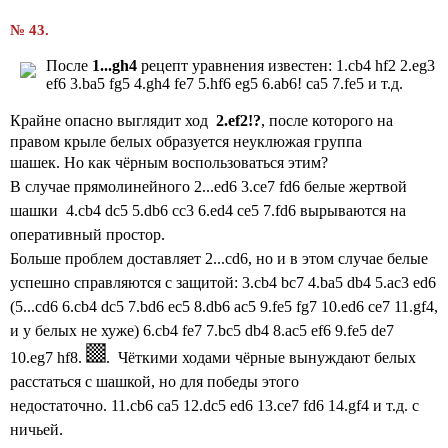
№ 43.
После
1...gh4
рецепт уравнения известен: 1.cb4 hf2 2.eg3
ef6 3.ba5 fg5 4.gh4 fe7 5.hf6 eg5 6.ab6! ca5 7.fe5 и т.д.
Крайне опасно выглядит ход
2.ef2!?
, после которого на
правом крыле белых образуется неуклюжая группа
шашек. Но
как чёрным воспользоваться этим?
В случае прямолинейного
2...ed6 3.ce7 fd6 белые жертвой
шашки 4.cb4 dc5 5.db6 cc3 6.ed4 ce5 7.fd6 вырываются на
оперативный простор.
Больше проблем доставляет
2...cd6, но и в этом случае белые
успешно справляются с защитой: 3.
cb4 bc7
4.ba5 db4 5.ac3 ed6
(5...cd6 6.cb4
dc5 7.bd6 ec5 8.db6 ac5 9.fe5 fg7 10.ed6 ce7 11.gf4,
и у белых не хуже)
6.cb4 fe7 7.bc5 db4 8.ac5 ef6 9.fe5 de7
10.eg7 hf8.
. Чёткими ходами чёрные вынуждают белых
расстаться с шашкой, но для победы этого
недостаточно.
11.cb6 ca5 12.dc5 ed6 13.ce7 fd6 14.gf4 и т.д. с
ничьей.