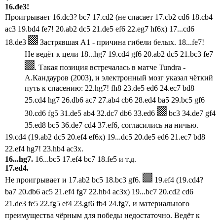
16.de3!
Проигрывает 16.dc3? bc7 17.cd2 (н
е спасает 17.
cb2 cd6 18.cb4
ac3 19.bd4 fe7! 20.ab2 dc5 21.de5 ef6 22.eg7 hf6x)
17...cd6
18.de3
Застрявшая A1 - причина гибели белых. 18...
fe7!
Не ведёт к цели 18...hg7 19.cd4 gf6 20.ab2 dc5 21.bc3 fe7
.
Такая позиция встречалась в матче
Tundra -
А.Кандауров (2003), и электронный мозг указал чёткий
путь к спасению:
22.hg7! fh8 23.de5 ed6 24.ec7 bd8
25.cd4 hg7 26.db6 ac7 27.ab4 cb6 28.ed4 ba5 29.bc5 gf6
30.cd6 fg5 31.de5 ab4 32.dc7 db6 33.ed6
bc3 34.de7 gf4
35.ed8
bc5 36.de7 cd4 37.ef6, согласились на ничью.
19.cd4 (19.ab2 dc5 20.ef4 ef6x) 19...dc5 20.de5 ed6 21.ec7 bd8
22.ef4 hg7! 23.hb4 ac3x.
16...hg7.
16...bc5 17.ef4 bc7 18.fe5 и т.д.
17.ed4.
Не проигрывает и 17.ab2 bc5 18.bc3 gf6.
19.ef4 (19.cd4?
ba7 20.db6 ac5 21.ef4 fg7 22.hb4 ac3x) 19...bc7 20.cd2 cd6
21.de3 fe5 22.fg5 ef4
23.gf6 fb4 24.fg7, и материального
преимущества чёрным для победы недостаточно.
Ведёт к