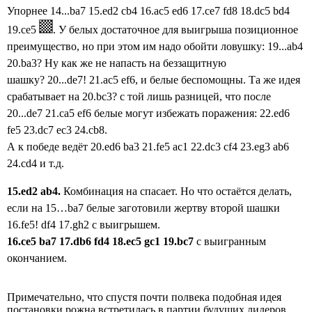
Упорнее 14...ba7 15.ed2 cb4 16.ac5 ed6 17.ce7 fd8 18.dc5 bd4
19.ce5
. У
белых достаточное для выигрыша позиционное
преимущество, но при этом им
надо обойти
ловушку: 19...ab4
20.ba3? Ну как же не напасть на беззащитную
шашку? 20...de7! 21.ac5 ef6, и белые беспомощны.
Та же идея
срабатывает на 20.bc3? с той лишь разницей, что после
20...de7 21.ca5 ef6 белые могут избежать поражения: 22.ed6
fe5 23.dc7 ec3 24.cb8.
А к победе ведёт 20.ed6 ba3 21.fe5 ac1 22.dc3 cf4 23.eg3 ab6
24.cd4 и т.д.
15.ed2 ab4.
Комбинация на спасает. Но что остаётся делать,
если на 15…ba7 белые заготовили жертву второй шашки
16.fe5! df4 17.gh2 c выигрышем.
16.
ce
5
ba
7 17.
db
6
fd
4 18.
ec
5
gc
1 19.
bc
7
с выигранным
окончанием.
Примечательно, что спустя почти полвека подобная идея
постановки рожна встретилась в партии будущих лидеров