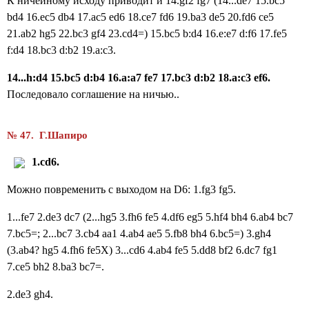
К ничейному исходу приводит и 14.gf2 fg7 (14...de7 15.bc5
bd4 16.ec5 db4 17.ac5 ed6 18.ce7 fd6 19.ba3 de5 20.fd6 ce5
21.ab2 hg5 22.bc3 gf4 23.cd4=) 15.bc5 b:d4 16.e:e7 d:f6 17.fe5
f:d4 18.bc3 d:b2 19.a:c3.
14...h:d4 15.bc5 d:b4 16.a:a7 fe7 17.bc3 d:b2 18.a:c3 ef6.
Последовало соглашение на ничью..
№ 47. Г.Шапиро
1.cd6.
Можно повременить с выходом на D6:
1.fg3 fg5.
1...fe7 2.de3 dc7 (2...hg5 3.fh6 fe5 4.df6 eg5 5.hf4 bh4 6.ab4 bc7
7.bc5=; 2...bc7 3.cb4 aa1 4.ab4 ae5 5.fb8 bh4 6.bc5=
)
3.gh4
(3.ab4? hg5 4.fh6 fe5X)
3...cd6 4.ab4 fe5 5.dd8 bf2 6.dc7 fg1
7.ce5 bh2 8.ba3 bc7=.
2.de3 gh4.