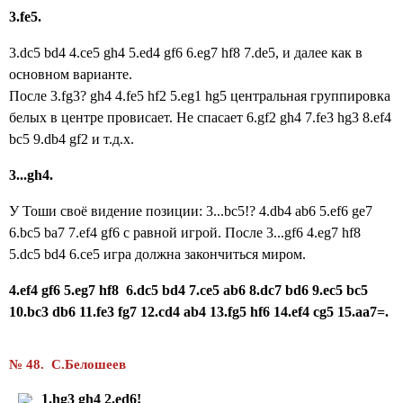
3.fe5.
3.dc5
bd4 4.ce5 gh4 5.ed4 gf6 6.eg7 hf8 7.de5
, и далее как в
основном варианте.
После 3.fg3? gh4 4.fe5 hf2 5.eg1 hg5 центральная группировка
белых в центре провисает. Не спасает 6.gf2 gh4 7.fe3 hg3 8.ef4
bc5 9.db4 gf2 и т.д.x.
3...gh4.
У Тоши своё видение позиции: 3...bc5!? 4.db4 ab6 5.ef6 ge7
6.bc5 ba7 7.ef4 gf6 с равной игрой. После
3...gf6 4.eg7 hf8
5.dc5 bd4 6.ce5 игра должна закончиться миром.
4.ef4 gf6 5.eg7 hf8 6.dc5 bd4 7.ce5 ab6 8.dc7 bd6 9.ec5 bc5
10.bc3 db6 11.fe3 fg7 12.cd4 ab4 13.fg5 hf6 14.ef4 cg5 15.aa7=.
№ 48. С.Белошеев
1.hg3 gh4
2.ed6!