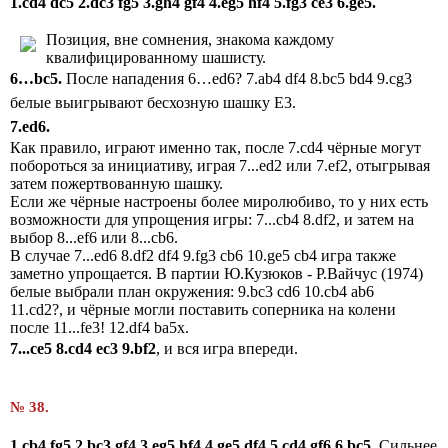
1.
cd
4
dc
5 2.
dc
3
fg
5 3.
gh
4
gf
4 4.
eg
5
hf
4 5.
fg
3
ce
3 6.
ge
5.
Позиция, вне сомнения, знакома каждому
квалифицированному шашисту.
6…
bc
5.
После нападения 6…ed6? 7.ab4 df4 8.bc5 bd4 9.cg3
белые выигрывают бесхозную шашку E3.
7.ed6.
Как правило, играют именно так, после 7.cd4 чёрные могут
побороться за инициативу, играя 7...ed2 или 7.ef2, отыгрывая
затем пожертвованную шашку.
Если же чёрные настроены более миролюбиво, то у них есть
возможности для упрощения игры: 7...cb4 8.df2, и затем на
выбор 8...ef6 или 8...cb6.
В случае 7...ed6 8.df2 df4 9.fg3 cb6 10.ge5 cb4 игра также
заметно упрощается. В партии Ю.Кузюков - Р.Вайчус (1974)
белые выбрали план окружения: 9.bc3 cd6 10.cb4 ab6
11.cd2?, и чёрные могли поставить соперника на колени
после 11...fe3! 12.df4 ba5x.
7...
ce5 8.cd4 ec3 9.bf2
, и вся игра впереди.
№ 38.
1.cb4 fg5
2.bc3 gf4
3.eg5 hf4
4.ge5 df4
5.cd4 gf6
6.bc5.
Сильнее