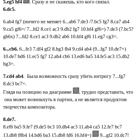
5.eg5 hf4
.
Ср
азу и не скажешь, кто кого связал.
6.dc5.
6.ab4 fg7 (н
ичего не меняет 6...ab6 7.de3 /7.bc5 fg7 8.ca7 ab4
9.ca5 gf6=/ 7...fd2 8.ce1 ac3 9.db2 fg7 10.hf4 gf6=) 7
.de3 (7.bc5?
gh6x) 7...fd2 8.ce1 ac3 9.db2 ab6 10.hf4 gf6 11.eg7 cg3=.
6...cb6.
6...fe3 7.df4 gf2 8.hg3 fh4 9.cd4 ab4 (9...fg7
10.de7=)
10.de7 bd6 11.ec5 fg7 12.ab4 cb6 13.ed6 ba5 14.fe5 ac3 15.db2
hg3=.
7.cd4 ab4
.
Была возможность сразу убить интригу 7...fg7
8.dc3 bc7=.
Глядя на позицию на диаграмме
, трудно представить, что
она может возникнуть в партии,
а не является продуктом
творчества композитора.
8.de7.
8.ef6 ba5 9.fe7 (9
.de5 bc3 10.db4 ac3 11.ab4 ca5 12.fe7 bc7
13.db8 f8b4 14.bd6 ba3 15.db8 fd6 16.hf4=)
9...gf2
10.dc7!