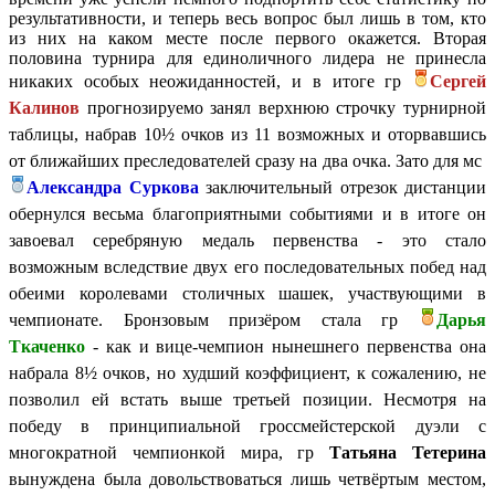
результативности, и теперь весь вопрос был лишь в том, кто
из них на каком месте после первого окажется. Вторая
половина турнира для единоличного лидера не принесла
никаких особых неожиданностей, и в итоге
гр
Сергей
Калинов
прогнозируемо занял верхнюю строчку турнирной
таблицы, набрав
10½ очков из 11 возможных и оторвавшись
от ближайших преследователей сразу на два очка. Зато для
мс
Александра Суркова
заключительный отрезок дистанции
обернулся весьма благоприятными событиями и в итоге он
завоевал серебряную медаль первенства - это стало
возможным вследствие
двух его последовательных побед над
обеими королевами столичных шашек, участвующими в
чемпионате. Бронзовым призёром стала
гр
Дарья
Ткаченко
- как и вице-чемпион нынешнего первенства она
набрала
8½ очков, но худший коэффициент, к сожалению, не
позволил ей встать выше третьей позиции. Несмотря на
победу в принципиальной гроссмейстерской дуэли с
многократной чемпионкой мира, гр
Татьяна Тетерина
вынуждена была довольствоваться лишь четвёртым местом,