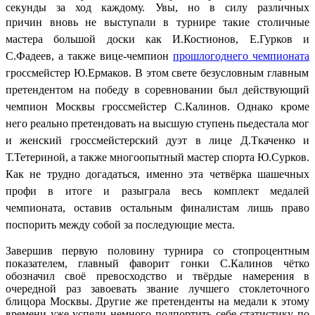
секунды за ход каждому. Увы, но в силу различных
причин
вновь
не выступали в турнире такие столичные
мастера большой доски как И.Костионов, Е.Гурков и
С.Фадеев, а также вице-чемпион
прошлогоднего чемпионата
гроссмейстер Ю.Ермаков. В этом свете безусловным главным
претендентом на победу в соревновании был действующий
чемпион Москвы гроссмейстер С.Калинов. Однако кроме
него реально претендовать на высшую ступень пьедестала мог
и женский гроссмейстерский дуэт в лице Д.Ткаченко и
Т.Тетериной, а также многоопытный мастер спорта Ю.Сурков.
Как не трудно догадаться, именно эта четвёрка шашечных
профи в итоге и разыграла весь комплект медалей
чемпионата, оставив остальным финалистам лишь право
поспорить между собой за последующие места.
Завершив первую половину турнира со стопроцентным
показателем, главный фаворит гонки С.Калинов чётко
обозначил своё превосходство и твёрдые намерения в
очередной раз завоевать звание лучшего стоклеточного
блицора Москвы. Другие же претенденты на медали к этому
времени уже успели немного подпортить себе статистику по