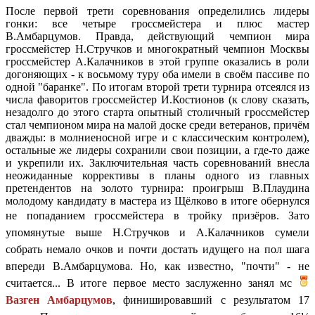
После первой трети соревнования определились лидеры
гонки: все четыре гроссмейстера и плюс мастер
В.Амбарцумов. Правда, действующий чемпион мира
гроссмейстер Н.Стручков и многократный чемпион Москвы
гроссмейстер А.Калачников в этой группе оказались в роли
догоняющих - к восьмому туру оба имели в своём пассиве по
одной "баранке". По итогам второй трети турнира отсеялся из
числа фаворитов гроссмейстер И.Костионов (к слову сказать,
незадолго до этого старта опытный столичный гроссмейстер
стал чемпионом мира на малой доске среди ветеранов, причём
дважды: в молниеносной игре и с классическим контролем),
остальные же лидеры сохранили свои позиции, а где-то даже
и укрепили их. Заключительная часть соревнований внесла
неожиданные коррективы в планы одного из главных
претендентов на золото турнира: проигрыш В.Плаудина
молодому кандидату в мастера из Щёлково в итоге обернулся
не попаданием
гроссмейстера в тройку призёров. Зато
упомянутые выше Н.Стручков и А.Калачников сумели
собрать немало очков и почти достать идущего на пол шага
впереди В.Амбарцумова. Но, как известно, "почти" - не
считается... В итоге первое место заслуженно занял мс
Вазген Амбарцумов
, финишировавший с результатом 17