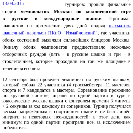
турниров:
прошли финальные
стадии
чемпионатов Москвы по молниеносной игре
в
русские и международные шашки
. Принимал
шашистов
на протяжении
двух дней подряд
шахматно-
шашечный павильон ПКиО "Измайловский"
, где участники
обоих состязаний выявляли сильнейших блицоров Москвы.
Финалу обоих чемпионатов предшествовало несколько
отборочных раундов (пять - в русские шашки и три - в
стоклеточные), которые проходили на той же площадке в
течение всего лета.
12 сентября был проведён чемпионат по русским шашкам,
который собрал 22 участника (4 гроссмейстера, 11 мастеров
спорта и 7 кандидатов в мастера). Соревнование проходило
по круговой системе, играли по одной партии в туре в
классические русские шашки с контролем времени 3 минуты
+ 2 секунды за ход каждому из соперников. Турнир получился
весьма напряжённым в спортивном плане и не был лишён
интриги и некоторых неожиданностей: в этот день как
минимум по одной партии проиграли все, за исключением
победителя.