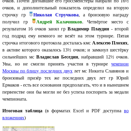
очков. Почти догнавшие его гроссмейстеры набрали по
16½
очков, и дополнительный показатель определил на вторую
строчку гр
Николая Стручкова
, а бронзовую награду
получил гр
Андрей Калачников
. Четвёртое место с
результатом 16 очков занял гр
Владимир Плаудин
- второй
год подряд ему немного не везёт на этом турнире. П
ятая
строчка итогового протокола досталась кмс
Алексею Плохих
,
в активе которого оказалось
13½ очков; и замкнул шестёрку
сильнейших мс
Владислав Беседин
, набравший
12½ очков.
Увы, но не смогли принять участия в турнире
чемпион
Москвы по блицу последних двух
лет мс Никита Славянов и
бронзовый призёр тех же последних двух лет гр Юрий
Ермаков - есть все основания предполагать, что и в нынешнем
первенстве они бы могли не без успеха поспорить за медали
чемпионата.
Итоговая таблица
(в форматах Excel и PDF доступна
во
вложениях
)