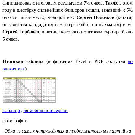
финишировав с итоговым результатом
7½ очков. Также в этом
году в шестёрку сильнейших блицоров вошли, занявший
с 5
½
очками
пятое место, молодой кмс
Сергей Полозков
(кстати,
он является кандидатом в мастера ещё и по шахматам) и мс
Сергей Горбачёв
, в активе которого по итогам турнира было
5 очков.
Итоговая таблица
(в форматах Excel и PDF доступна
во
вложениях
)
Таблица для мобильной версии
фотографии
Одна из самых напряжённых и продолжительных партий на