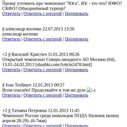
Прошу уточнить про чемпионат "Юга". Юг - это что? ЮФО?
СКФО? Объединённый турнир?
Ответить
|
Ответить с цитатой
|
Цитировать
#
александр косенко
22.07.2013 13:50
александр косенко
Ответить
|
Ответить с цитатой
|
Цитировать
+2
#
Василий Христич
11.01.2013 09:26
Открытый чемпионат Северо-западног
о АО Москвы (64),
13.01-24.02.201
3 [shashki.com/Ar
ticle2478.html]
Ответить
|
Ответить с цитатой
|
Цитировать
#
Ivan Trofimov
12.01.2013 00:57
Всем спасибо! Продолжайте в том же духе
Ответить
|
Ответить с цитатой
|
Цитировать
+2
#
Татьяна Петровна
12.01.2013 11:45
Чемпионат России среди инвалидов ПОДА Нальчик (конец
апреля 28-29)- (6-7мая)
Ответить
|
Ответить с цитатой
|
Цитировать