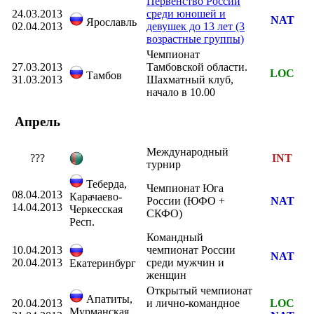
Первенство России
24.03.2013
среди юношей и
NAT
Ярославль
02.04.2013
девушек до 13 лет (3
возрастные группы)
Чемпионат
27.03.2013
Тамбовской области.
LOC
Тамбов
31.03.2013
Шахматный клуб,
начало в 10.00
Апрель
Международный
???
INT
турнир
Теберда,
Чемпионат Юга
08.04.2013
Карачаево-
России (ЮФО +
NAT
14.04.2013
Черкесская
СКФО)
Респ.
Командный
10.04.2013
чемпионат России
NAT
20.04.2013
среди мужчин и
Екатеринбург
женщин
Открытый чемпионат
Апатиты,
20.04.2013
и лично-командное
LOC
Мурманская