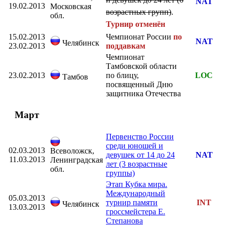
NAT
19.02.2013
Московская
возрастных групп)
.
обл.
Турнир отменён
15.02.2013
Чемпионат России
по
NAT
Челябинск
23.02.2013
поддавкам
Чемпионат
Тамбовской области
23.02.2013
по блицу,
LOC
Тамбов
посвященный Дню
защитника Отечества
Март
Первенство России
среди юношей и
02.03.2013
Всеволожск,
девушек от 14 до 24
NAT
11.03.2013
Ленинградская
лет (3 возрастные
обл.
группы)
Этап Кубка мира.
Международный
05.03.2013
турнир памяти
INT
Челябинск
13.03.2013
гроссмейстера Е.
Степанова