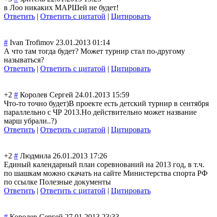
в Лоо никаких МАРШей не будет!
Ответить
|
Ответить с цитатой
|
Цитировать
#
Ivan Trofimov
23.01.2013 01:14
А что там тогда будет? Может турнир стал по-другому
называться?
Ответить
|
Ответить с цитатой
|
Цитировать
+2
#
Королев Сергей
24.01.2013 15:59
Что-то точно будет)В проекте есть детский турнир в сентября
параллельно с ЧР 2013.Но действительно может название
марш убрали..?)
Ответить
|
Ответить с цитатой
|
Цитировать
+2
#
Людмила
26.01.2013 17:26
Единый календарный план соревнований на 2013 год, в т.ч.
по шашкам можно скачать на сайте Министерства спорта РФ
по ссылке Полезные документы
Ответить
|
Ответить с цитатой
|
Цитировать
#
Королев Сергей
27.01.2013 23:33