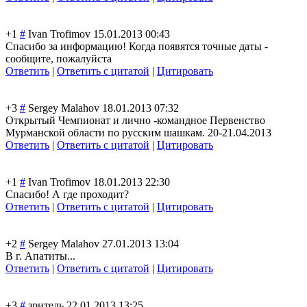
+1
#
Ivan Trofimov
15.01.2013 00:43
Спасибо за информацию! Когда появятся точные даты -
сообщите, пожалуйста
Ответить
|
Ответить с цитатой
|
Цитировать
+3
#
Sergey Malahov
18.01.2013 07:32
Открытый Чемпионат и лично -командное Первенство
Мурманской области по русским шашкам. 20-21.04.2013
Ответить
|
Ответить с цитатой
|
Цитировать
+1
#
Ivan Trofimov
18.01.2013 22:30
Спасибо! А где проходит?
Ответить
|
Ответить с цитатой
|
Цитировать
+2
#
Sergey Malahov
27.01.2013 13:04
В г. Апатиты...
Ответить
|
Ответить с цитатой
|
Цитировать
+3
#
зритель
22.01.2013 13:25