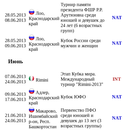
Турнир памяти
президента ФШР Р.Р.
Лоо,
28.05.2013
Арутюняна среди
NAT
Краснодарский
08.06.2013
юношей и девушек до
край
24 лет (6 возрастных
групп)
Лоо,
28.05.2013
Кубок России среди
NAT
Краснодарский
09.06.2013
мужчин и женщин
край
Июнь
Этап Кубка мира.
07.06.2013
Международный
INT
Rimini
24.06.2013
турнир "Rimini-2013"
Адлер,
09.06.2013
Кубок ЮФО
NAT
Краснодарский
17.06.2013
край
Первенство ПФО
Макарово,
21.06.2013
среди юношей и
Ишимбайский
NAT
24.06.2013
девушек до 13 лет (3
р-он, Респ.
возрастных группы)
Башкортостан