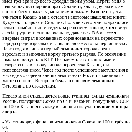
имел тренера и до всего доходил своим умом. Играть меня в
шашки научил старший брат Сталинит, как и другим видам
спорта: бегу, прыжкам, метаниям и лыжам. Вскоре он уехал
учиться в Казань, а мне оставил некоторые шашечные книги:
Кукуева, Гилярова и Сидлина. Больше всего мне понравилось
решать комбинации и сидеть за решением этюдов, хотя ввиду
своей трудности они не очень поддавались. В 6 классе я
впервые сыграл в командных соревнованиях на первенство
города среди взрослых и занял первое место на первой доске.
Через год я выиграл первый чемпионат города среди
взрослых и выполнил норму третьего разряда. По окончании
школы я поступил в КГУ. Познакомился с шашистами и
вскоре, сыграв в полуфинале первенства Казани, стал
перворазрядником. Через год после успешного выступления в
командных соревнованиях чемпионата России я кандидат в
мастера спорта. Вскоре побеждаю в первом чемпионате
Татарстана по стоклеткам.
Передо мной открываются новые турниры: финал чемпионата
России, полуфинал Союза по 64 и, наконец, полуфинал СССР
по 100 в Казани я выхожу в финал и получаю
звание мастера
спорта
.
- Участник двух финалов чемпионатов Союза по 100 и трёх по
64.