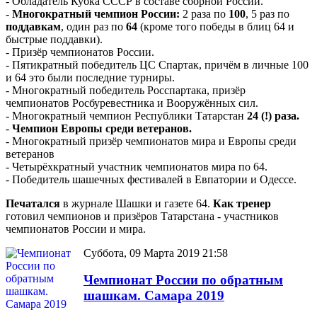
- Обладатель Кубка СССР в составе сборной России.
-
Многократный чемпион России:
2 раза по
100
, 5 раз по
поддавкам
, один раз по
64
(кроме того победы в блиц 64 и
быстрые поддавки).
- Призёр чемпионатов России.
- Пятикратный победитель ЦС Спартак, причём в личные 100
и 64 это были последние турниры.
- Многократный победитель Росспартака, призёр
чемпионатов Росбуревестника и Вооружённых сил.
- Многократный чемпион Республики Татарстан
24 (!) раза.
-
Чемпион Европы среди ветеранов.
- Многократный призёр чемпионатов мира и Европы среди
ветеранов
- Четырёхкратный участник чемпионатов мира по 64.
- Победитель шашечных фестивалей в Евпатории и Одессе.
Печатался
в журнале Шашки и газете 64.
Как тренер
готовил чемпионов и призёров Татарстана - участников
чемпионатов России и мира.
Суббота, 09 Марта 2019 21:58
Чемпионат России по обратным
шашкам. Самара 2019