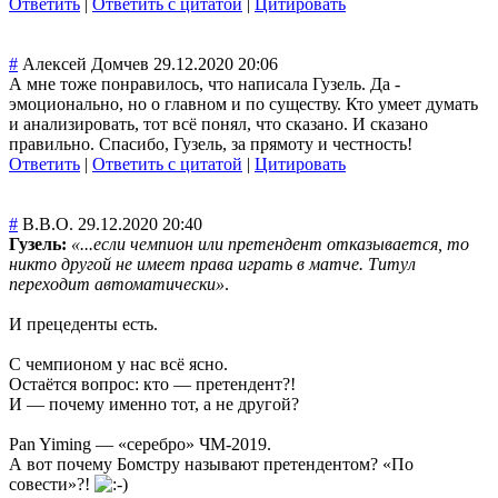
Ответить
|
Ответить с цитатой
|
Цитировать
#
Алексей Домчев
29.12.2020 20:06
А мне тоже понравилось, что написала Гузель. Да -
эмоционально, но о главном и по существу. Кто умеет думать
и анализировать, тот всё понял, что сказано. И сказано
правильно. Спасибо, Гузель, за прямоту и честность!
Ответить
|
Ответить с цитатой
|
Цитировать
#
В.В.О.
29.12.2020 20:40
Гузель:
«...если чемпион или претендент отказывается, то
никто другой не имеет права играть в матче. Титул
переходит автоматически»
.
И прецеденты есть.
С чемпионом у нас всё ясно.
Остаётся вопрос: кто — претендент?!
И — почему именно тот, а не другой?
Pan Yiming — «серебро» ЧМ-2019.
А вот почему Бомстру называют претендентом? «По
совести»?!