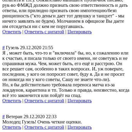
рук-во ФМЖД должно признать свою ответственность и дать
ответы, или прилюдно признать свою импотенцию/безп
ринципность ("кто деньги дает тот девушку и танцует" - мы
ничего заявлять не будем). Молчанием в официозе Вы даете
им отсидеться ни с кем не поругавшись.
Ответить
|
Ответить с цитатой
|
Цитировать
#
Гузель
29.12.2020 21:55
Я , может быть, что-то и "включила" бы, но, к сожалению или
к счастью, я писала только от своего имени, не советуясь и не
спрашивая мужа. Чем, может быть, его ещё и расстрою. Он
все решает сам, особенно в таких вопросах. И, уж поверьте,
последним, у кого он попросит совет, буду я. Да и не просит
он никогда ни у кого советы, Сашу не знаете что-ли).
Но, я бы действительно требовала переноса матча из-за
локдаунов, карантина и тп. Только и правда, неизвестно, когда
всё это закончится или пойдёт на спад.
Ответить
|
Ответить с цитатой
|
Цитировать
#
Ветеран
29.12.2020 22:33
Молодец Гузель! Очень четкие оценки.
Ответить
|
Ответить с цитатой
|
Цитировать