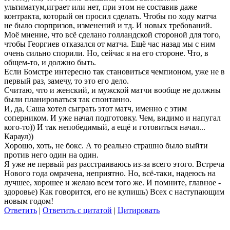
ультиматум,игра
ет или нет, при этом не составив даже
контракта, который он просил сделать. Чтобы по ходу матча
не было сюрпризов, изменений и тд. И новых требований.
Моё мнение, что всё сделано голландской стороной для того,
чтобы Георгиев отказался от матча. Ещё час назад мы с ним
очень сильно спорили. Но, сейчас я на его стороне. Что, в
общем-то, и должно быть.
Если Бомстре интересно так становиться чемпионом, уже не в
первый раз, замечу, то это его дело.
Считаю, что и женский, и мужской матчи вообще не должны
были планироваться так спонтанно.
И, да, Саша хотел сыграть этот матч, именно с этим
соперником. И уже начал подготовку. Чем, видимо и напугал
кого-то)) И так непобедимый, а ещё и готовиться начал...
Караул))
Хорошо, хоть, не бокс. А то реально страшно было выйти
против него один на один.
Я уже не первый раз расстраиваюсь из-за всего этого. Встреча
Нового года омрачена, неприятно. Но, всё-таки, надеюсь на
лучшее, хорошее и желаю всем того же. И помните, главное -
здоровье) Как говорится, его не купишь) Всех с наступающим
новым годом!
Ответить
|
Ответить с цитатой
|
Цитировать