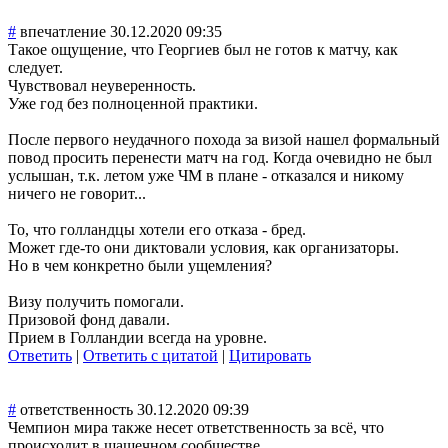
#
впечатление
30.12.2020 09:35
Такое ощущение, что Георгиев был не готов к матчу, как
следует.
Чувствовал неуверенность.
Уже год без полноценной практики.
После первого неудачного похода за визой нашел формальный
повод просить перенести матч на год. Когда очевидно не был
услышан, т.к. летом уже ЧМ в плане - отказался и никому
ничего не говорит...
То, что голландцы хотели его отказа - бред.
Может где-то они диктовали условия, как организаторы.
Но в чем конкретно были ущемления?
Визу получить помогали.
Призовой фонд давали.
Прием в Голландии всегда на уровне.
Ответить
|
Ответить с цитатой
|
Цитировать
#
ответственность
30.12.2020 09:39
Чемпион мира также несет ответственность за всё, что
происходит в шашечном сообществе.