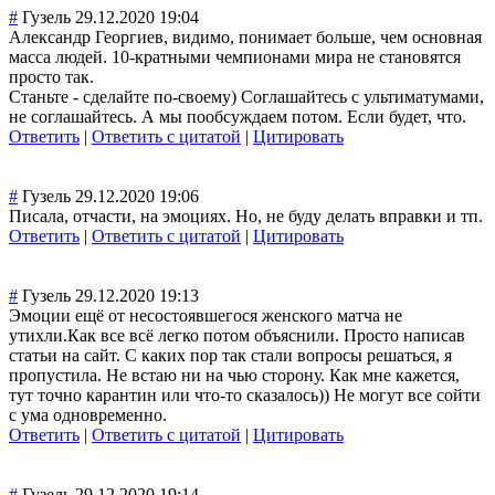
#
Гузель
29.12.2020 19:04
Александр Георгиев, видимо, понимает больше, чем основная
масса людей. 10-кратными чемпионами мира не становятся
просто так.
Станьте - сделайте по-своему) Соглашайтесь с ультиматумами,
не соглашайтесь. А мы пообсуждаем потом. Если будет, что.
Ответить
|
Ответить с цитатой
|
Цитировать
#
Гузель
29.12.2020 19:06
Писала, отчасти, на эмоциях. Но, не буду делать вправки и тп.
Ответить
|
Ответить с цитатой
|
Цитировать
#
Гузель
29.12.2020 19:13
Эмоции ещё от несостоявшегося женского матча не
утихли.Как все всё легко потом объяснили. Просто написав
статьи на сайт. С каких пор так стали вопросы решаться, я
пропустила. Не встаю ни на чью сторону. Как мне кажется,
тут точно карантин или что-то сказалось)) Не могут все сойти
с ума одновременно.
Ответить
|
Ответить с цитатой
|
Цитировать
#
Гузель
29.12.2020 19:14