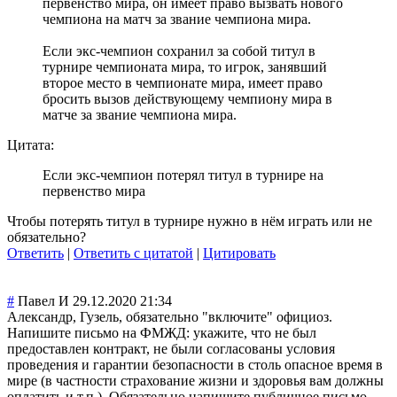
первенство мира, он имеет право вызвать нового
чемпиона на матч за звание чемпиона мира.
Если экс-чемпион сохранил за собой титул в
турнире чемпионата мира, то игрок, занявший
второе место в чемпионате мира, имеет право
бросить вызов действующему чемпиону мира в
матче за звание чемпиона мира.
Цитата:
Если экс-чемпион потерял титул в турнире на
первенство мира
Чтобы потерять титул в турнире нужно в нём играть или не
обязательно?
Ответить
|
Ответить с цитатой
|
Цитировать
#
Павел И
29.12.2020 21:34
Александр, Гузель, обязательно "включите" официоз.
Напишите письмо на ФМЖД: укажите, что не был
предоставлен контракт, не были согласованы условия
проведения и гарантии безопасности в столь опасное время в
мире (в частности страхование жизни и здоровья вам должны
оплатить и т.п.). Обязательно напишите публичное письмо,