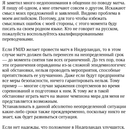
Я заметил много недопонимания в общении по поводу матча.
Я пишу об одном, а мне отвечают совсем о другом. Искажают
смысл моих предложений и заявлений. Видимо проблема в
моем английском. Поэтому, для того чтобы избежать
смысловых ошибок с моей стороны, с этого момента буду
писать на своем родном языке. Кто не говорит на русском,
пожалуйста воспользуйтесь квалифицированн
ыми
переводчиками.
Если FMJD желает провести матч в Нидерландах, то в этом
случае матч должен быть перенесен на неопределенный срок
— до момента снятия там всех ограничений. До тех пор, пока
эти ограничения оправданны из-за сложной эпидемиологичес
кой обстановки, нельзя проводить мероприятия, способные
препятствовать ее улучшению. Даже если будут предприняты
все меры безопасности, ничего гарантировать нельзя. Тому
пример — многие случаи заражения спортсменов во время
соревнований и подготовки к ним. К тому же в такой
обстановке играть матч на звание чемпиона мира для меня не
представляется возможным.
Устанавливать в данной абсолютно неопределенной ситуации
какие-либо сроки также преждевременно, поскольку никто не
знает, как будет развиваться ситуация.
Если нет надежды, что положение в Нидерландах улучшится,