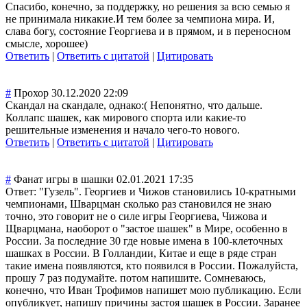
Спасибо, конечно, за поддержку, но решения за всю семью я
не принимала никакие.И тем более за чемпиона мира. И,
слава богу, состояние Георгиева и в прямом, и в переносном
смысле, хорошее)
Ответить
|
Ответить с цитатой
|
Цитировать
#
Прохор
30.12.2020 22:09
Скандал на скандале, однако:( Непонятно, что дальше.
Коллапс шашек, как мирового спорта или какие-то
решительные изменения и начало чего-то нового.
Ответить
|
Ответить с цитатой
|
Цитировать
#
Фанат игры в шашки
02.01.2021 17:35
Ответ: "Гузель". Георгиев и Чижов становились 10-кратными
чемпионами, Шварцман сколько раз становился не знаю
точно, это говорит не о силе игры Георгиева, Чижова и
Щварцмана, наоборот о "застое шашек" в Мире, особенно в
России. За последние 30 где новые имена в 100-клеточных
шашках в России. В Голландии, Китае и еще в ряде стран
такие имена появляются, кто появился в России. Пожалуйста,
прошу 7 раз подумайте. потом напишите. Сомневаюсь,
конечно, что Иван Трофимов напишет мою публикацию. Если
опубликует, напишу причины застоя шашек в России. Заранее