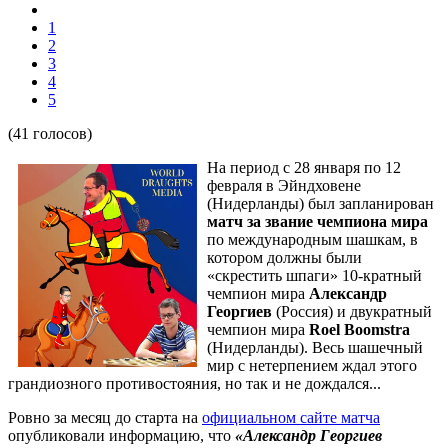
1
2
3
4
5
(41 голосов)
На период с 28 января по 12
февраля в Эйндховене
(Нидерланды) был запланирован
матч за звание чемпиона мира
по международным шашкам, в
котором должны были
«скрестить шпаги» 10-кратный
чемпион мира
Александр
Георгиев
(Россия) и двукратный
чемпион мира
Roel Boomstra
(Нидерланды). Весь шашечный
мир с нетерпением ждал этого
грандиозного противостояния, но так и не дождался...
Ровно за месяц до старта на
официальном сайте матча
опубликовали информацию, что
«Александр Георгиев