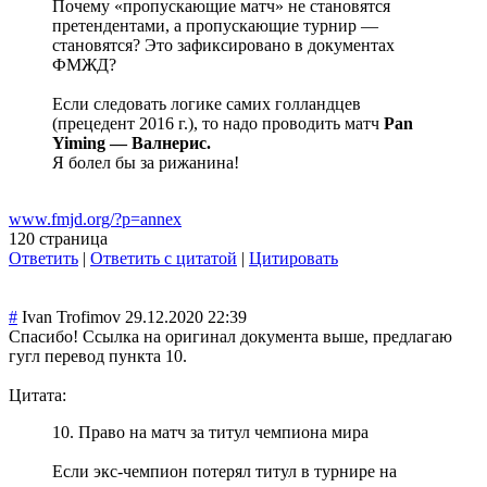
Почему «пропускающие матч» не становятся
претендентами, а пропускающие турнир —
становятся? Это зафиксировано в документах
ФМЖД?
Если следовать логике самих голландцев
(прецедент 2016 г.), то надо проводить матч
Pan
Yiming — Валнерис.
Я болел бы за рижанина!
www.fmjd.org/?p=annex
120 страница
Ответить
|
Ответить с цитатой
|
Цитировать
#
Ivan Trofimov
29.12.2020 22:39
Спасибо! Ссылка на оригинал документа выше, предлагаю
гугл перевод пункта 10.
Цитата:
10. Право на матч за титул чемпиона мира
Если экс-чемпион потерял титул в турнире на