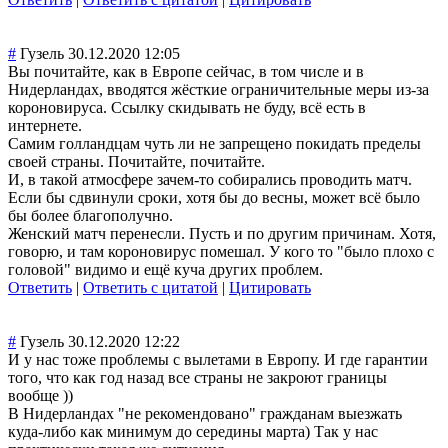
#
Гузель
30.12.2020 12:05
Вы почитайте, как в Европе сейчас, в том числе и в
Нидерландах, вводятся жёсткие ограничительные меры из-за
короновируса. Ссылку скидывать не буду, всё есть в
интернете.
Самим голландцам чуть ли не запрещено покидать пределы
своей страны. Почитайте, почитайте.
И, в такой атмосфере зачем-то собирались проводить матч.
Если бы сдвинули сроки, хотя бы до весны, может всё было
бы более благополучно.
Женский матч перенесли. Пусть и по другим причинам. Хотя,
говорю, и там короновирус помешал. У кого то "было плохо с
головой" видимо и ещё куча других проблем.
Ответить
|
Ответить с цитатой
|
Цитировать
#
Гузель
30.12.2020 12:22
И у нас тоже проблемы с вылетами в Европу. И где гарантии
того, что как год назад все страны не закроют границы
вообще ))
В Нидерландах "не рекомендовано" гражданам выезжать
куда-либо как минимум до середины марта) Так у нас