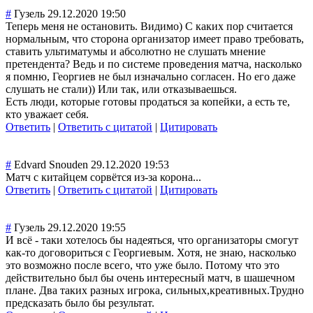
#
Гузель
29.12.2020 19:50
Теперь меня не остановить. Видимо) С каких пор считается
нормальным, что сторона организатор имеет право требовать,
ставить ультиматумы и абсолютно не слушать мнение
претендента? Ведь и по системе проведения матча, насколько
я помню, Георгиев не был изначально согласен. Но его даже
слушать не стали)) Или так, или отказываешься.
Есть люди, которые готовы продаться за копейки, а есть те,
кто уважает себя.
Ответить
|
Ответить с цитатой
|
Цитировать
#
Edvard Snouden
29.12.2020 19:53
Матч с китайцем сорвётся из-за корона...
Ответить
|
Ответить с цитатой
|
Цитировать
#
Гузель
29.12.2020 19:55
И всё - таки хотелось бы надеяться, что организаторы смогут
как-то договориться с Георгиевым. Хотя, не знаю, насколько
это возможно после всего, что уже было. Потому что это
действительно был бы очень интересный матч, в шашечном
плане. Два таких разных игрока, сильных,креатив
ных.Трудно
предсказать было бы результат.