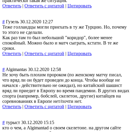
практически такая же ситуация.
Ответить
|
Ответить с цитатой
|
Цитировать
#
Гузель
30.12.2020 12:27
Теже голландцы могли приехать в ту же Турцию. Но, почему
то этого не сделали.
Как раз там то был небольшой "коридор", более менее
спокойный. Можно было и матч сыграть, кстати. В те же
сроки.
Ответить
|
Ответить с цитатой
|
Цитировать
#
Algimantas
30.12.2020 12:58
Не хочу быть плохим пророком (по женскому матчу писал,
что вряд ли он будет проведен до конца. Чтобы вообще не
начался - действительно не ожидал), но китайский шашист
вряд ли приедит в Европу во время пандемии. В других видах
спорта (например, бобслей, скелетон, другие) китайцев на
соревнованиях в Европе нет/почти нет.
Ответить
|
Ответить с цитатой
|
Цитировать
#
турыст
30.12.2020 15:15
кто о чем, а Algimantad о своем скелетоне. на другом сайте