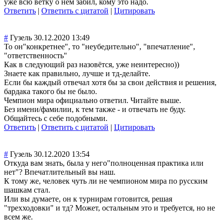
уже всю ветку о нем забил, кому это надо.
Ответить
|
Ответить с цитатой
|
Цитировать
#
Гузель
30.12.2020 13:49
То он"конкретнее", то "неубедительно"
, "впечатление",
"ответственность"
Как в следующий раз назовётся, уже неинтересно))
Знаете как правильно, лучше и тд-делайте.
Если бы каждый отвечал хотя бы за свои действия и решения,
бардака такого бы не было.
Чемпион мира официально ответил. Читайте выше.
Без имени/фамилии, к тем также - и отвечать не буду.
Общайтесь с себе подобными.
Ответить
|
Ответить с цитатой
|
Цитировать
#
Гузель
30.12.2020 13:54
Откуда вам знать, была у него"полноценна
я практика или
нет"? Впечатлительный вы наш.
К тому же, человек чуть ли не чемпионом мира по русским
шашкам стал.
Или вы думаете, он к турнирам готовится, решая
"трехходовки" и тд? Может, остальным это и требуется, но не
всем же.