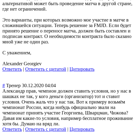
альтернативой может быть проведение матча в другой стране,
где нет ограничений.
Это варианты, при которых возможно мое участие в матче в
сложившейся ситуации. Теперь решение за FMJD. Если будет
принято решение о переносе матча, должен быть составлен и
подписан контракт. О необходимости контракта было сказано
мной уже не один раз.
С уважением,
Alexander Georgiev
Ответить
|
Ответить с цитатой
|
Цитировать
#
Тренер
30.12.2020 04:04
Александр прав, чемпион должен ставить условия, но у нас в
шашках не так, у кого деньги (организатор) тот и ставит
условия. Очень жаль что у нас так. Вот к примеру возьмём
чемпионат России, когда нибудь официально звали на
чемпионат принять участие Георгиева, Шварцман, Чижова?
Давая им какие-то условия, например бесплатное проживание
хотя бы. Думаю на вряд ли.
Ответить
|
Ответить с цитатой
|
Цитировать