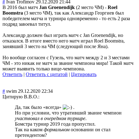
#
Ivan Trofimov
29.12.2020 21:44
В 2016 был матч
Jan Groenendijk
(2 место ЧМ) -
Roel
Boomstra
(3 место ЧМ), так как Александр Георгиев был
победителем матча и турнира одновременно - то есть 2 раза
подряд завоевал титул.
Александр должен был играть матч с Jan Groenendijk, но
отказался. В итоге вместо него матч играл Roel Boomstra,
занявший 3 место на ЧМ (следующий после Яна).
Но вообще согласен с Гузель, что матч между 2 и 3 местами
ЧМ - это никак не матч за звание чемпиона мира! Такой матч
может выявить только вице-чемпиона.
Ответить
|
Ответить с цитатой
|
Цитировать
#
swim
29.12.2020 22:34
Цитирую В.В.О.:
Да, так было «всегда»
.
Но при условии, что утративший звание чемпион
участвовал в очередном турнире
.
Бомстра турнир 2019 года пропустил.
Так на каком
формальном
основании он стал
претендентом?