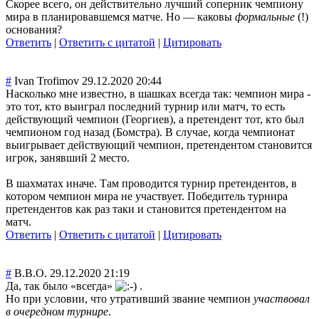
Скорее всего, он действительно лучший соперник чемпиону
мира в планировавшемся матче. Но — каковы
формальные
(!)
основания?
Ответить
|
Ответить с цитатой
|
Цитировать
#
Ivan Trofimov
29.12.2020 20:44
Насколько мне известно, в шашках всегда так: чемпион мира -
это тот, кто выиграл последний турнир или матч, то есть
действующий чемпион (Георгиев), а претендент тот, кто был
чемпионом год назад (Бомстра). В случае, когда чемпионат
выигрывает действующий чемпион, претендентом становится
игрок, занявший 2 место.
В шахматах иначе. Там проводится турнир претендентов, в
котором чемпион мира не участвует. Победитель турнира
претендентов как раз таки и становится претендентом на
матч.
Ответить
|
Ответить с цитатой
|
Цитировать
#
В.В.О.
29.12.2020 21:19
Да, так было «всегда»
.
Но при условии, что утративший звание чемпион
участвовал
в очередном турнире
.