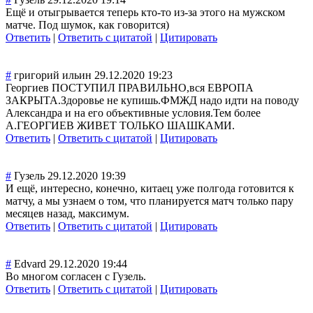
Ещё и отыгрывается теперь кто-то из-за этого на мужском
матче. Под шумок, как говорится)
Ответить
|
Ответить с цитатой
|
Цитировать
#
григорий ильин
29.12.2020 19:23
Георгиев ПОСТУПИЛ ПРАВИЛЬНО,вся ЕВРОПА
ЗАКРЫТА.Здоровь
е не купишь.ФМЖД надо идти на поводу
Александра и на его объективные условия.Тем более
А.ГЕОРГИЕВ ЖИВЕТ ТОЛЬКО ШАШКАМИ.
Ответить
|
Ответить с цитатой
|
Цитировать
#
Гузель
29.12.2020 19:39
И ещё, интересно, конечно, китаец уже полгода готовится к
матчу, а мы узнаем о том, что планируется матч только пару
месяцев назад, максимум.
Ответить
|
Ответить с цитатой
|
Цитировать
#
Edvard
29.12.2020 19:44
Во многом согласен с Гузель.
Ответить
|
Ответить с цитатой
|
Цитировать