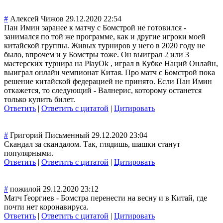
#
Алексей Чижов
29.12.2020 22:54
Пан Имин заранее к матчу с Бомстрой не готовился -
занимался по той же программе, как и другие игроки моей
китайской группы. Живых турниров у него в 2020 году не
было, впрочем и у Бомстры тоже. Он выиграл 2 или 3
мастерских турнира на PlayOk , играл в Кубке Наций Онлайн,
выиграл онлайн чемпионат Китая. Про матч с Бомстрой пока
решение китайской федерацией не принято. Если Пан Имин
откажется, то следующий - Валнерис, которому останется
только купить билет.
Ответить
|
Ответить с цитатой
|
Цитировать
#
Григорий Письменный
29.12.2020 23:04
Скандал за скандалом. Так, глядишь, шашки станут
популярными.
Ответить
|
Ответить с цитатой
|
Цитировать
#
пожилой
29.12.2020 23:12
Матч Ґеоргиев - Бомстра перенести на весну и в Китай, где
почти нет коронавируса.
Ответить
|
Ответить с цитатой
|
Цитировать