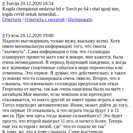
#
Turcija
29.12.2020 18:54
Kogda chempionat nedavna bil v Turcii po 64 i ehal igratj tam,
togda covid nekak nemeshal...
Ответить
|
Ответить с цитатой
|
Цитировать
#
Гузель
29.12.2020 19:00
Надоело выговаривать только мужу, выскажу всем). Хотя
имею минимальную информацию того, что смогла
"вытянуть". Сама информация о том, что голландцы
планируют провести матч уже в январе, мне кажется, была
очень неожиданной. В период бушующей пандемии, и когда
все значимые спортивные события в мире перенесены или
отменены. Это первое. Я думаю, что действительно, в таких
условиях что-то планировать очень тяжело. Второе, что я
слышала, что изначально голландцы предполагали отказ
Георгиева от матча, так как очень нацелены были на матч с
китайцем.Мое мнение, если чемпион или претендент
отказывается, то никто другой не имеет права играть в матче.
Титул переходит автоматически. Иначе, может дойти до того,
что первые 10 отказались, и что играть тогда будут 1 и 11
места. При чем здесь тогда звание сильнейшего? Это будет
просто, что второй выиграл 11 ого, и ничего более. Теперь
ещё эта история с визой, где" что-то пошло не так"
К тому, же, что я тоже слышала, Саше выставили