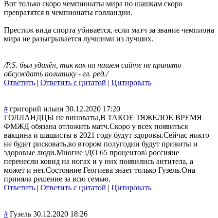
Вот только скоро чемпионаты мира по шашкам скоро
превратятся в чемпионаты голландии.
Престиж вида спорта убивается, если матч за звание чемпиона
мира не разыгрывается лучшими из лучших.
/P.S. был удалён, так как на нашем сайте не принято
обсуждать политику - гл. ред./
Ответить
|
Ответить с цитатой
|
Цитировать
#
григорий ильин
30.12.2020 17:20
ГОЛЛАНДЦЫ не виноваты,В ТАКОЕ ТЯЖЕЛОЕ ВРЕМЯ
ФМЖД обязана отложить матч.Скоро у всех появиться
вакцина и шашисты в 2021 году будут здоровы.Сейчас никто
не будет рисковать,во втором полугодии будут привиты и
здоровые люди.Многие \ДО 65 процентов\ россияне
перенесли ковид на ногах и у них появились антитела, а
может и нет.Состояние Геогиева знает только Гузель.Она
приняла решение за всю семью.
Ответить
|
Ответить с цитатой
|
Цитировать
#
Гузель
30.12.2020 18:26