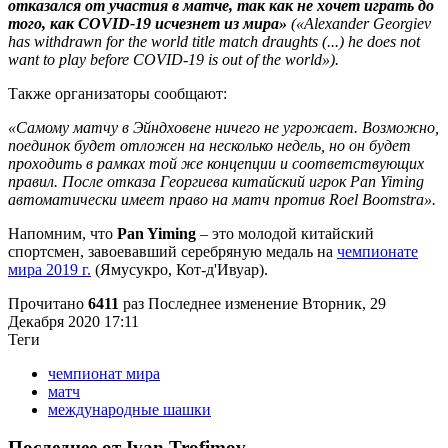
отказался от участия в матче, так как не хочет играть до
того, как COVID-19 исчезнет из мира»
(«Alexander Georgiev
has withdrawn for the world title match draughts (...) he does not
want to play before COVID-19 is out of the world»).
Также организаторы сообщают:
«Самому матчу в Эйндховене ничего не угрожает. Возможно,
поединок будет отложен на несколько недель, но он будет
проходить в рамках той же концепции и соответствующих
правил. После отказа Георгиева китайский игрок Pan Yiming
автоматически имеет право на матч против Roel Boomstra».
Напомним, что
Pan Yiming
– это молодой китайский
спортсмен, завоевавший серебряную медаль на
чемпионате
мира 2019 г.
(Ямусукро, Кот-д'Ивуар).
Прочитано
6411
раз
Последнее изменение Вторник, 29
Декабря 2020 17:11
Теги
чемпионат мира
матч
международные шашки
Последнее от Ivan Trofimov