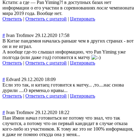
Кстати: а где — Pan Yiming?! в доступных базах нет
информации о его участии в соревнованиях
после
чемпионата
мира 2019 года. Вообще нет.
Ответить
|
Ответить с цитатой
|
Цитировать
#
Ivan Trofimov
29.12.2020 17:58
В Китае пандемия началась раньше чем в других странах - вот
он и не играл.
А вообще где-то слышал информацию, что Pan Yiming уже
полгода (или даже год) готовится к матчу
Ответить
|
Ответить с цитатой
|
Цитировать
#
Edvard
29.12.2020 18:09
Если это так, и китаец готовится к матчу... ,то....нас снова
дурили ....О времена,о нравы...
Ответить
|
Ответить с цитатой
|
Цитировать
#
Ivan Trofimov
29.12.2020 18:22
Пан Имин начал готовиться не потому что знал, что так
случится, а потому что он первый кандидат в случае отказа
кого-либо из участников. К тому же это не 100% информация,
я даже не помню откуда она у меня...