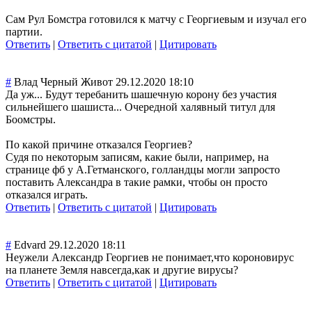
Сам Рул Бомстра готовился к матчу с Георгиевым и изучал его
партии.
Ответить
|
Ответить с цитатой
|
Цитировать
#
Влад Черный Живот
29.12.2020 18:10
Да уж... Будут теребанить шашечную корону без участия
сильнейшего шашиста... Очередной халявный титул для
Боомстры.
По какой причине отказался Георгиев?
Судя по некоторым записям, какие были, например, на
странице фб у А.Гетманского, голландцы могли запросто
поставить Александра в такие рамки, чтобы он просто
отказался играть.
Ответить
|
Ответить с цитатой
|
Цитировать
#
Edvard
29.12.2020 18:11
Неужели Александр Георгиев не понимает,что короновирус
на планете Земля навсегда,как и другие вирусы?
Ответить
|
Ответить с цитатой
|
Цитировать