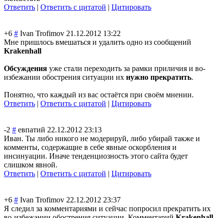
Ответить
|
Ответить с цитатой
|
Цитировать
+6
#
Ivan Trofimov
21.12.2012 13:22
Мне пришлось вмешаться и удалить одно из сообщений
Krakenhall
Обсуждения
уже стали переходить за рамки приличия и во-
избежании обострения ситуации их
нужно прекратить
.
Понятно, что каждый из вас остаётся при своём мнении.
Ответить
|
Ответить с цитатой
|
Цитировать
-2
#
евпатий
22.12.2012 23:13
Иван. Ты либо никого не модерируй, либо убирай также и
комменты, содержащие в себе явные оскорбления и
инсинуации. Иначе тенденциозность этого сайта будет
слишком явной.
Ответить
|
Ответить с цитатой
|
Цитировать
+6
#
Ivan Trofimov
22.12.2012 23:37
Я следил за комментариями и сейчас попросил прекратить их
во-избежании обострения ситуации. Комментарий
Krakenhall