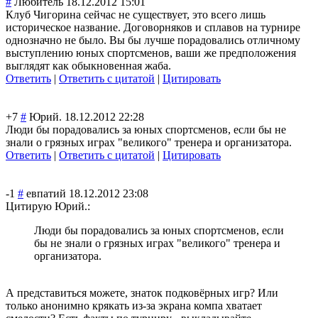
#
Любитель
18.12.2012 15:01
Клуб Чигорина сейчас не существует, это всего лишь
историческое название. Договорняков и сплавов на турнире
однозначно не было. Вы бы лучше порадовались отличному
выступлению юных спортсменов, ваши же предположения
выглядят как обыкновенная жаба.
Ответить
|
Ответить с цитатой
|
Цитировать
+7
#
Юрий.
18.12.2012 22:28
Люди бы порадовались за юных спортсменов, если бы не
знали о грязных играх "великого" тренера и организатора.
Ответить
|
Ответить с цитатой
|
Цитировать
-1
#
евпатий
18.12.2012 23:08
Цитирую Юрий.:
Люди бы порадовались за юных спортсменов, если
бы не знали о грязных играх "великого" тренера и
организатора.
А представиться можете, знаток подковёрных игр? Или
только анонимно крякать из-за экрана компа хватает