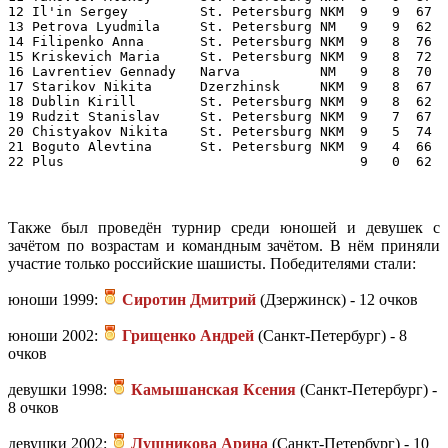
12 Il'in Sergey         St. Petersburg NKM  9   9  67  
13 Petrova Lyudmila     St. Petersburg NM   9   9  62  
14 Filipenko Anna       St. Petersburg NKM  9   8  76  
15 Kriskevich Maria     St. Petersburg NKM  9   8  72  
16 Lavrentiev Gennady   Narva          NM   9   8  70  
17 Starikov Nikita      Dzerzhinsk     NKM  9   8  67  
18 Dublin Kirill        St. Petersburg NKM  9   8  62  
19 Rudzit Stanislav     St. Petersburg NKM  9   7  67  
20 Chistyakov Nikita    St. Petersburg NKM  9   5  74  
21 Boguto Alevtina      St. Petersburg NKM  9   4  66  
Также был проведён турнир среди юношей и девушек с
зачётом по возрастам и командным зачётом. В нём приняли
участие только российские шашисты. Победителями стали:
юноши 1999:
Сиротин Дмитрий
(Дзержинск) - 12 очков
юноши 2002:
Грищенко Андрей
(Санкт-Петербург) - 8
очков
девушки 1998:
Камышанская Ксения
(Санкт-Петербург) -
8 очков
девушки 2002:
Лушникова Арина
(Санкт-Петербург) - 10