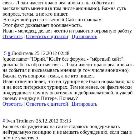
связь. Люди имеют право реагировать на события и
высказывать мнения (в том числе анонимно). Важна суть
вопроса, темы, а не кто пишет.
Это лучший русско язычный Сайт по шашкам.
Этот факт доказывает посещаемость.
Иван - молодец, делает честно и грамотно огромную работу.
Ответить
|
Ответить с цитатой
|
Цитировать
-5
#
Любитель
25.12.2012 02:48
[quote name="Юрий."]Са
йт без форума - "мёртвый сайт",
должна быть обратная связь. Люди имеют право реагировать
на события и высказывать мнения (в том числе анонимно).
Важна суть вопроса, темы, а не кто пишет.
Иван отлично знает, что на турнире все было нормально, как
и на всех питерских турнирах. Тем не менее, он фактически
поддердивает группу оголтелых недоброжелателе
й, в ужерб
своему имиджу в Питере. Почему?
Ответить
|
Ответить с цитатой
|
Цитировать
#
Ivan Trofimov
25.12.2012 03:13
Во всех обсуждениях на сайте стараюсь поддерживать
нейтральную позицию и не мешать обсуждению, если сам в
нём не участвую.