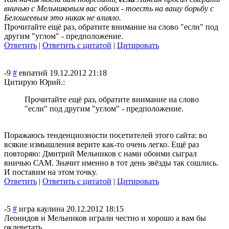
вничью с Мельниковым вас обоих - тоесть на вашу борьбу с
Белошеевым это никак не влияло.
Прочитайте ещё раз, обратите внимание на слово "если" под
другим "углом" - предположение.
Ответить
|
Ответить с цитатой
|
Цитировать
-9
#
евпатий
19.12.2012 21:18
Цитирую Юрий.:
Прочитайте ещё раз, обратите внимание на слово
"если" под другим "углом" - предположение.
Поражаюсь тенденциозности посетителей этого сайта: во
всякие измышления верите как-то очень легко. Ещё раз
повторяю: Дмитрий Мельников с нами обоими сыграл
вничью САМ. Значит именно в тот день звёзды так сошлись.
И поставим на этом точку.
Ответить
|
Ответить с цитатой
|
Цитировать
-5
#
игра каулина
20.12.2012 18:15
Леонидов и Мельников играли честно и хорошо а вам бы
оклеветать