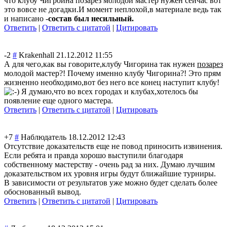
что клубу Чигроина позарез молодой мастер нужен сейчас вот
это вовсе не догадки.И момент неплохой,в материале ведь так
и написано -
состав был несильный.
Ответить
|
Ответить с цитатой
|
Цитировать
-2
#
Krakenhall
21.12.2012 11:55
А для чего,как вы говорите,клубу Чигорина так нужен
позарез
молодой мастер?! Почему именно клубу Чигорина?! Это прям
жизненно необходимо,вот без него все конец наступит клубу!
Я думаю,что во всех городах и клубах,хотелось бы
появление еще одного мастера.
Ответить
|
Ответить с цитатой
|
Цитировать
+7
#
Наблюдатель
18.12.2012 12:43
Отсутствие доказательств еще не повод приносить извинения.
Если ребята и правда хорошо выступили благодаря
собственному мастерству - очень рад за них. Думаю лучшим
доказательством их уровня игры будут ближайшие турниры.
В зависимости от результатов уже можно будет сделать более
обоснованный вывод.
Ответить
|
Ответить с цитатой
|
Цитировать