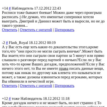
+14
#
Наблюдатель
17.12.2012 22:43
Росписи тоже бывают боевые! Можно даже через проигрыш
расписать ;) Не думаю, что именитые соперники хотели
выиграть. Дмитрий и Даниил может быть и выросли, но не до
такого уровня...
Ответить
|
Ответить с цитатой
|
Цитировать
-2
#
Flash_Royal
18.12.2012 00:19
А у Вас есть еще хоть какие-то доказательства этого,кроме
того,что "они просто не могли сыграть вничью".Может быть
Вы знаете,что они сыграли свои партии за 5 минут или прямо
слышали о разговоре перед партией о ничьих?Если ли у Вас
хоть что-то кроме Ваших догадок, предположений?Е
сли у Вас
ничего этого нет, то Вы не имеете
права
писать данные вещи,
потому как никак по другому как клевета это называться не
может, а также должны извиниться перед игроками, которых
Вы обвинили в нечестной игре.
Ответить
|
Ответить с цитатой
|
Цитировать
+12
#
тоже Наблюдатель
18.12.2012 11:18
Кроме догадок ничего и не может быть, но вот странно :( То