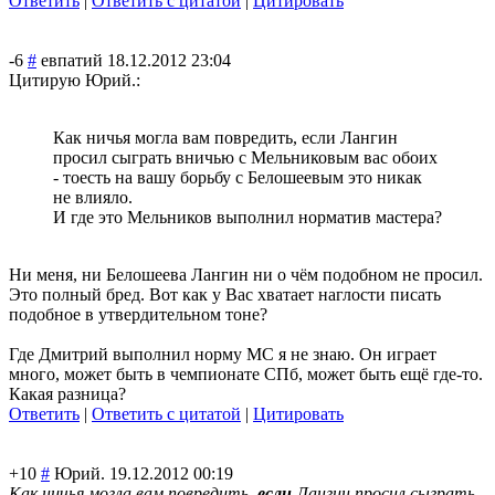
Ответить
|
Ответить с цитатой
|
Цитировать
-6
#
евпатий
18.12.2012 23:04
Цитирую Юрий.:
Как ничья могла вам повредить, если Лангин
просил сыграть вничью с Мельниковым вас обоих
- тоесть на вашу борьбу с Белошеевым это никак
не влияло.
И где это Мельников выполнил норматив мастера?
Ни меня, ни Белошеева Лангин ни о чём подобном не просил.
Это полный бред. Вот как у Вас хватает наглости писать
подобное в утвердительном тоне?
Где Дмитрий выполнил норму МС я не знаю. Он играет
много, может быть в чемпионате СПб, может быть ещё где-то.
Какая разница?
Ответить
|
Ответить с цитатой
|
Цитировать
+10
#
Юрий.
19.12.2012 00:19
Как ничья могла вам повредить,
если
Лангин просил сыграть