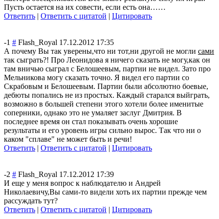
Пусть остается на их совести, если есть она……
Ответить
|
Ответить с цитатой
|
Цитировать
-1
#
Flash_Royal
17.12.2012 17:35
А почему Вы так уверены,что ни тот,ни другой не могли
сами
так сыграть?! Про Леонидова я ничего сказать не могу,как он
там вничью сыграл с Белошеевым, партии не видел. Зато про
Мельникова могу сказать точно. Я видел его партии со
Скрабовым и Белошеевым. Партии были абсолютно боевые,
дебюты попались не из простых. Каждый старался выйграть,
возможно в большей степени этого хотели более именитые
соперники, однако это не умаляет заслуг Дмитрия. В
последнее время он стал показывать очень хорошие
результаты и его уровень игры сильно вырос. Так что ни о
каком "сплаве" не может быть и речи!
Ответить
|
Ответить с цитатой
|
Цитировать
-2
#
Flash_Royal
17.12.2012 17:39
И еще у меня вопрос к наблюдателю и Андрей
Николаевичу,Вы сами-то видели хоть их партии прежде чем
рассуждать тут?
Ответить
|
Ответить с цитатой
|
Цитировать