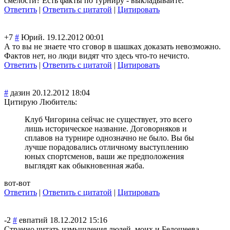
смелости? Есть факты по турниру - выкладывайте.
Ответить
|
Ответить с цитатой
|
Цитировать
+7
#
Юрий.
19.12.2012 00:01
А то вы не знаете что сговор в шашках доказать невозможно.
Фактов нет, но люди видят что здесь что-то нечисто.
Ответить
|
Ответить с цитатой
|
Цитировать
#
дазин
20.12.2012 18:04
Цитирую Любитель:
Клуб Чигорина сейчас не существует, это всего
лишь историческое название. Договорняков и
сплавов на турнире однозначно не было. Вы бы
лучше порадовались отличному выступлению
юных спортсменов, ваши же предположения
выглядят как обыкновенная жаба.
вот-вот
Ответить
|
Ответить с цитатой
|
Цитировать
-2
#
евпатий
18.12.2012 15:16
Странно читать измышления людей, моих и Белошеева