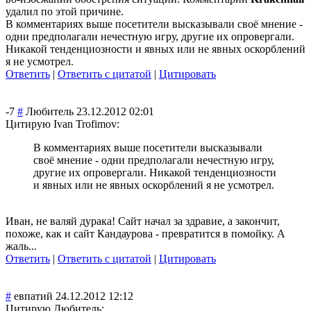
удалил по этой причине.
В комментариях выше посетители высказывали своё мнение -
одни предполагали нечестную игру, другие их опровергали.
Никакой тенденциозности и явных или не явных оскорблений
я не усмотрел.
Ответить
|
Ответить с цитатой
|
Цитировать
-7
#
Любитель
23.12.2012 02:01
Цитирую Ivan Trofimov:
В комментариях выше посетители высказывали
своё мнение - одни предполагали нечестную игру,
другие их опровергали. Никакой тенденциозности
и явных или не явных оскорблений я не усмотрел.
Иван, не валяй дурака! Сайт начал за здравие, а закончит,
похоже, как и сайт Кандаурова - превратится в помойку. А
жаль...
Ответить
|
Ответить с цитатой
|
Цитировать
#
евпатий
24.12.2012 12:12
Цитирую Любитель: