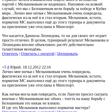
партий с Мельниковым не видевших. Напомню на всякий
случай, что мы с Белошеевым вели борьбу за победу в Кубке
мира . Лично мне ничья с Мельниковым очень повредила,
фактически из-за неё я и стал вторым. Мельников, кстати,
норматив МС выполнил ещё до этого турнира и документы
на присвоение уже отосланы в Минспорт.
Что касается Даниила Леонидова, то он для своих лет играет
просто отлично. В целом, турнирный результат Мельникова и
Леонидова вполне объективен: растёт действительно
талантливая молодёжь.
Ответить
|
Ответить с цитатой
|
Цитировать
+5
#
Юрий.
18.12.2012 22:16
Лично мне ничья с Мельниковым очень повредила,
фактически из-за неё я и стал вторым. Мельников, кстати,
норматив МС выполнил ещё до этого турнира и документы
на присвоение уже отосланы в Минспорт.
Как ничья могла вам повредить, если Лангин просил сыграть
вничью с Мельниковым вас обоих - тоесть на вашу борьбу с
Белошеевым это никак не влияло.
И где это Мельников выполнил норматив мастера?