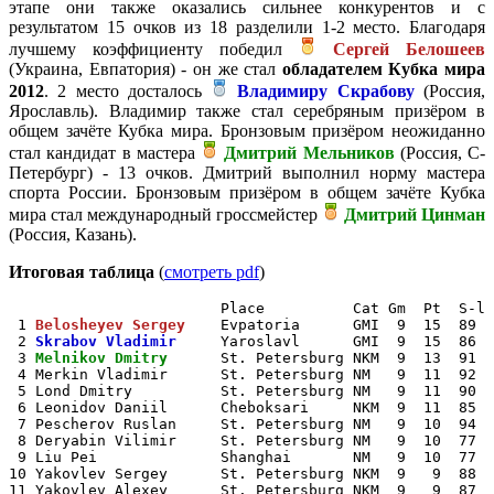
этапе они также оказались сильнее конкурентов и с
результатом 15 очков из 18 разделили 1-2 место. Благодаря
лучшему коэффициенту победил
Сергей Белошеев
(Украина, Евпатория) - он же стал
обладателем Кубка мира
2012
. 2 место досталось
Владимиру Скрабову
(Россия,
Ярославль). Владимир также стал серебряным призёром в
общем зачёте Кубка мира. Бронзовым призёром неожиданно
стал кандидат в мастера
Дмитрий Мельников
(Россия, С-
Петербург) - 13 очков. Дмитрий выполнил норму мастера
спорта России. Бронзовым призёром в общем зачёте Кубка
мира стал международный гроссмейстер
Дмитрий Цинман
(Россия, Казань).
Итоговая таблица
(
смотреть pdf
)
                        Place          Cat Gm  Pt  S-l 
 1 
Belosheyev Sergey
    Evpatoria      GMI  9  15  89  
 2 
Skrabov Vladimir
     Yaroslavl      GMI  9  15  86  
 3 
Melnikov Dmitry
      St. Petersburg NKM  9  13  91  
 4 Merkin Vladimir      St. Petersburg NM   9  11  92  
 5 Lond Dmitry          St. Petersburg NM   9  11  90  
 6 Leonidov Daniil      Cheboksari     NKM  9  11  85  
 7 Pescherov Ruslan     St. Petersburg NM   9  10  94  
 8 Deryabin Vilimir     St. Petersburg NM   9  10  77  
 9 Liu Pei              Shanghai       NM   9  10  77  
10 Yakovlev Sergey      St. Petersburg NKM  9   9  88  
11 Yakovlev Alexey      St. Petersburg NKM  9   9  87  