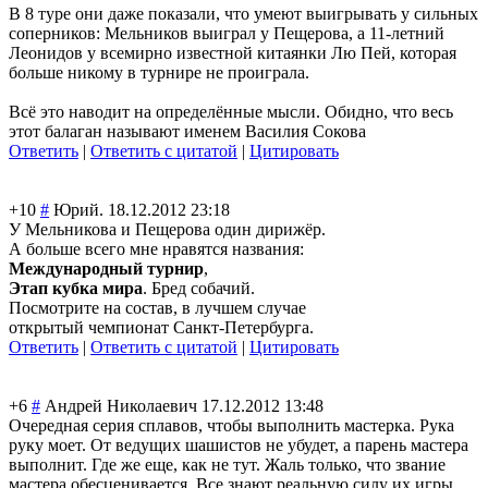
В 8 туре они даже показали, что умеют выигрывать у сильных
соперников: Мельников выиграл у Пещерова, а 11-летний
Леонидов у всемирно известной китаянки Лю Пей, которая
больше никому в турнире не проиграла.
Всё это наводит на определённые мысли. Обидно, что весь
этот балаган называют именем Василия Сокова
Ответить
|
Ответить с цитатой
|
Цитировать
+10
#
Юрий.
18.12.2012 23:18
У Мельникова и Пещерова один дирижёр.
А больше всего мне нравятся названия:
Международный турнир
,
Этап кубка мира
. Бред собачий.
Посмотрите на состав, в лучшем случае
открытый чемпионат Санкт-Петербург
а.
Ответить
|
Ответить с цитатой
|
Цитировать
+6
#
Андрей Николаевич
17.12.2012 13:48
Очередная серия сплавов, чтобы выполнить мастерка. Рука
руку моет. От ведущих шашистов не убудет, а парень мастера
выполнит. Где же еще, как не тут. Жаль только, что звание
мастера обесценивается. Все знают реальную силу их игры.