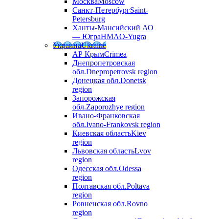
Москва
Moscow
Санкт-Петербург
Saint-
Petersburg
Ханты-Мансийский АО
— Югра
HMAO-Yugra
Украина
Ukraine
АР Крым
Crimea
Днепропетровская
обл.
Dnepropetrovsk region
Донецкая обл.
Donetsk
region
Запорожская
обл.
Zaporozhye region
Ивано-Франковская
обл.
Ivano-Frankovsk region
Киевская область
Kiev
region
Львовская область
Lvov
region
Одесская обл.
Odessa
region
Полтавская обл.
Poltava
region
Ровненская обл.
Rovno
region