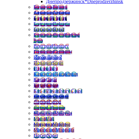
Днепродзержинск*
Dneprodzerzhinsk
Беларусь
Belarus
Армения
Armenia
Бельгия
Belgium
Болгария
Bulgaria
Бразилия
Brasil
Буркина-Фасо
Burkina
Faso
Венгрия
Hungary
Германия
Germany
Израиль
Israel
Испания
Spain
Италия
Italy
Казахстан
Kazakhstan
Катар
Qatar
Китай
China
Кот-д'Ивуар
Ivory Coast
Кюрасао
Curacao
Латвия
Latvia
Литва
Lithuania
Малайзия
Malaysia
Мали
Mali
Молдова
Moldova
Монголия
Mongolia
Нигер
Niger