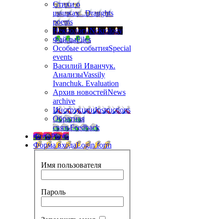
Стихи о
шашках...
Draughts
poems
Некрологи
Nekrology
Файлы
Files
Особые события
Special
events
Василий Иванчук.
Анализы
Vassily
Ivanchuk. Evaluation
Архив новостей
News
archive
Инструкции
Instructions
Обратная
связь
Feedback
Фото
Photo
Форма входа
Login form
Имя пользователя
Пароль