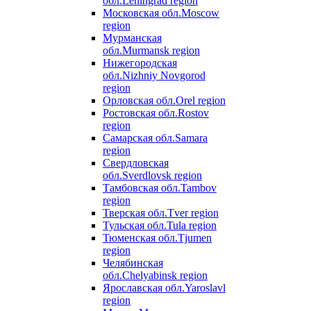
обл.
Leningrad region
Московская обл.
Moscow
region
Мурманская
обл.
Murmansk region
Нижегородская
обл.
Nizhniy Novgorod
region
Орловская обл.
Orel region
Ростовская обл.
Rostov
region
Самарская обл.
Samara
region
Свердловская
обл.
Sverdlovsk region
Тамбовская обл.
Tambov
region
Тверская обл.
Tver region
Тульская обл.
Tula region
Тюменская обл.
Tjumen
region
Челябинская
обл.
Chelyabinsk region
Ярославская обл.
Yaroslavl
region