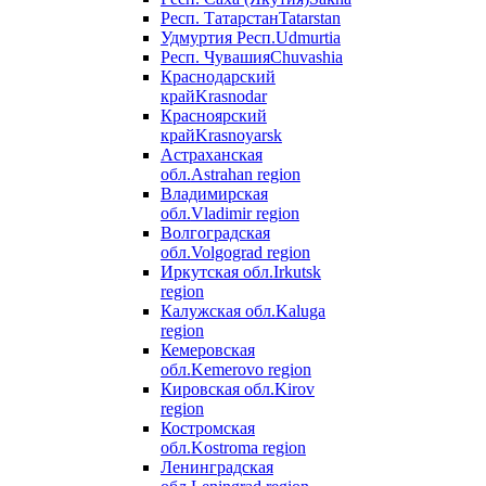
Респ. Татарстан
Tatarstan
Удмуртия Респ.
Udmurtia
Респ. Чувашия
Chuvashia
Краснодарский
край
Krasnodar
Красноярский
край
Krasnoyarsk
Астраханская
обл.
Astrahan region
Владимирская
обл.
Vladimir region
Волгоградская
обл.
Volgograd region
Иркутская обл.
Irkutsk
region
Калужская обл.
Kaluga
region
Кемеровская
обл.
Kemerovo region
Кировская обл.
Kirov
region
Костромская
обл.
Kostroma region
Ленинградская