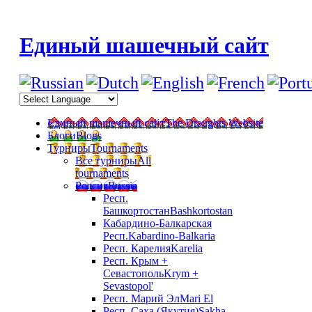
Единый шашечный сайт
Единый шашечный сайт
The Draughts Website
Блоги
Blogs
Турниры
Tournaments
Все турниры
All
tournaments
Россия
Russia
Респ.
Башкортостан
Bashkortostan
Кабардино-Балкарская
Респ.
Kabardino-Balkaria
Респ. Карелия
Karelia
Респ. Крым +
Севастополь
Krym +
Sevastopol'
Респ. Марий Эл
Mari El
Респ. Саха (Якутия)
Sakha