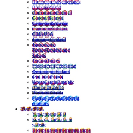
Нидерланды
Netherlands
Польша
Poland
Португалия
Portugal
Сенегал
Senegal
Словения
Slovenia
Суринам
Suriname
США
USA
Тайланд
Thailand
Тринидад и
Тобаго
Trinidad and
Tobago
Турция
Turkey
Узбекистан
Uzbekistan
Финляндия
Finland
Франция
France
Чехия
Czech Republic
Швеция
Sweden
Эстония
Estonia
Разные страны
Different
countries
Разное
Misc.
Учредители
CEO
Команда сайта
Team
website
Поздравления
Congratulations