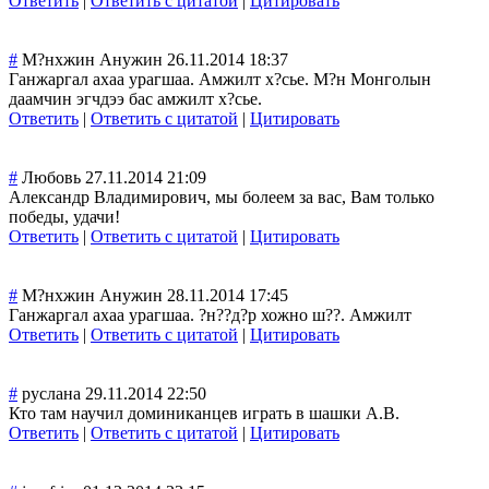
Ответить
|
Ответить с цитатой
|
Цитировать
#
М?нхжин Анужин
26.11.2014 18:37
Ганжаргал ахаа урагшаа. Амжилт х?сье. М?н Монголын
даамчин эгчдээ бас амжилт х?сье.
Ответить
|
Ответить с цитатой
|
Цитировать
#
Любовь
27.11.2014 21:09
Александр Владимирович, мы болеем за вас, Вам только
победы, удачи!
Ответить
|
Ответить с цитатой
|
Цитировать
#
М?нхжин Анужин
28.11.2014 17:45
Ганжаргал ахаа урагшаа. ?н??д?р хожно ш??. Амжилт
Ответить
|
Ответить с цитатой
|
Цитировать
#
руслана
29.11.2014 22:50
Кто там научил доминиканцев играть в шашки А.В.
Ответить
|
Ответить с цитатой
|
Цитировать