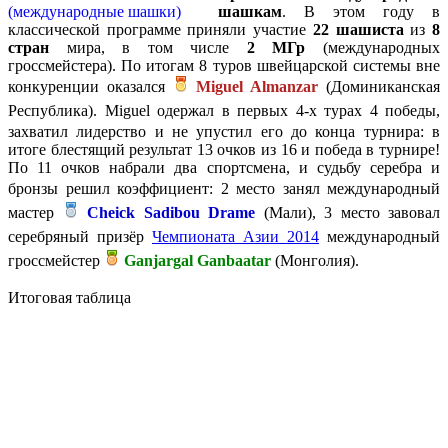
шашкам
. В этом году в
классической программе приняли участие
22 шашиста
из
8
стран
мира, в том числе
2 МГр
(международных
гроссмейстера). По итогам 8 туров швейцарской системы вне
конкуренции оказался
Miguel Almanzar
(Доминиканская
Республика).
Miguel одержал в первых 4-х турах 4 победы,
захватил лидерство и не упустил его до конца турнира: в
итоге блестящий результат 13 очков из 16 и победа в турнире!
По 11 очков набрали два спортсмена, и судьбу серебра и
бронзы решил коэффициент: 2
место занял международный
мастер
Cheick Sadibou Drame
(Мали), 3 место завовал
серебряный призёр
Чемпионата Азии 2014
международный
гроссмейстер
Ganjargal Ganbaatar
(Монголия).
Итоговая таблица