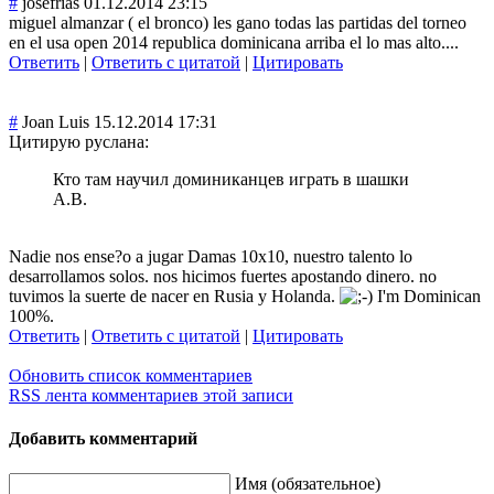
#
josefrias
01.12.2014 23:15
miguel almanzar ( el bronco) les gano todas las partidas del torneo
en el usa open 2014 republica dominicana arriba el lo mas alto....
Ответить
|
Ответить с цитатой
|
Цитировать
#
Joan Luis
15.12.2014 17:31
Цитирую руслана:
Кто там научил доминиканцев играть в шашки
А.В.
Nadie nos ense?o a jugar Damas 10x10, nuestro talento lo
desarrollamos solos. nos hicimos fuertes apostando dinero. no
tuvimos la suerte de nacer en Rusia y Holanda.
I'm Dominican
100%.
Ответить
|
Ответить с цитатой
|
Цитировать
Обновить список комментариев
RSS лента комментариев этой записи
Добавить комментарий
Имя (обязательное)