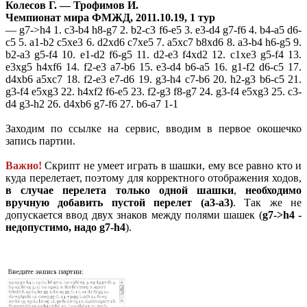
Колесов Г. — Трофимов И.
Чемпионат мира ФМЖД, 2011.10.19, 1 тур
— g7->h4 1. c3-b4 h8-g7 2. b2-c3 f6-e5 3. e3-d4 g7-f6 4. b4-a5 d6-
c5 5. a1-b2 c5xe3 6. d2xd6 c7xe5 7. a5xc7 b8xd6 8. a3-b4 h6-g5 9.
b2-a3 g5-f4 10. e1-d2 f6-g5 11. d2-e3 f4xd2 12. c1xe3 g5-f4 13.
e3xg5 h4xf6 14. f2-e3 a7-b6 15. e3-d4 b6-a5 16. g1-f2 d6-c5 17.
d4xb6 a5xc7 18. f2-e3 e7-d6 19. g3-h4 c7-b6 20. h2-g3 b6-c5 21.
g3-f4 e5xg3 22. h4xf2 f6-e5 23. f2-g3 f8-g7 24. g3-f4 e5xg3 25. c3-
d4 g3-h2 26. d4xb6 g7-f6 27. b6-a7 1-1
Заходим по ссылке на сервис, вводим в первое окошечко
запись партии.
Важно!
Скрипт не умеет играть в шашки, ему все равно кто и
куда перелетает, поэтому для корректного отображения ходов,
в случае перелета только одной шашки
,
необходимо
вручную добавить пустой перелет (a3-a3)
. Так же не
допускается ввод двух знаков между полями шашек (
g7->h4 -
недопустимо, надо g7-h4
).