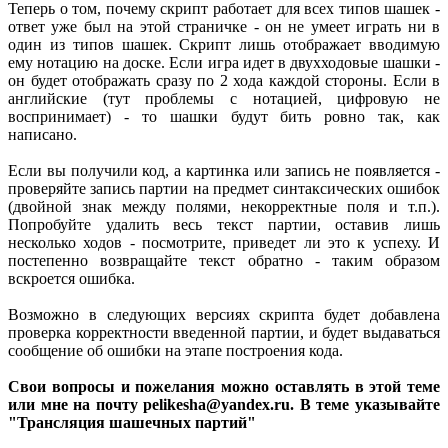
Теперь о том, почему скрипт работает для всех типов шашек -
ответ уже был на этой страничке - он не умеет играть ни в
один из типов шашек. Скрипт лишь отображает вводимую
ему нотацию на доске. Если игра идет в двухходовые шашки -
он будет отображать сразу по 2 хода каждой стороны. Если в
английские (тут проблемы с нотацией, цифровую не
воспринимает) - то шашки будут бить ровно так, как
написано.
Если вы получили код, а картинка или запись не появляется -
проверяйте запись партии на предмет синтаксических ошибок
(двойной знак между полями, некорректные поля и т.п.).
Попробуйте удалить весь текст партии, оставив лишь
несколько ходов - посмотрите, приведет ли это к успеху. И
постепенно возвращайте текст обратно - таким образом
вскроется ошибка.
Возможно в следующих версиях скрипта будет добавлена
проверка корректности введенной партии, и будет выдаваться
сообщение об ошибки на этапе построения кода.
Свои вопросы и пожелания можно оставлять в этой теме
или мне на почту
pelikesha@yandex.ru
. В теме указывайте
"Трансляция шашечных партий"