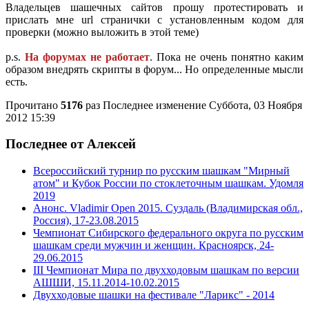
Владельцев шашечных сайтов прошу протестировать и
прислать мне url странички с установленным кодом для
проверки (можно выложить в этой теме)
p.s.
На форумах не работает
. Пока не очень понятно каким
образом внедрять скрипты в форум... Но определенные мысли
есть.
Прочитано
5176
раз
Последнее изменение Суббота, 03 Ноября
2012 15:39
Последнее от Алексей
Всероссийский турнир по русским шашкам "Мирный
атом" и Кубок России по стоклеточным шашкам. Удомля
2019
Анонс. Vladimir Open 2015. Суздаль (Владимирская обл.,
Россия), 17-23.08.2015
Чемпионат Сибирского федерального округа по русским
шашкам среди мужчин и женщин. Красноярск, 24-
29.06.2015
III Чемпионат Мира по двухходовым шашкам по версии
АШШИ, 15.11.2014-10.02.2015
Двухходовые шашки на фестивале "Ларикс" - 2014