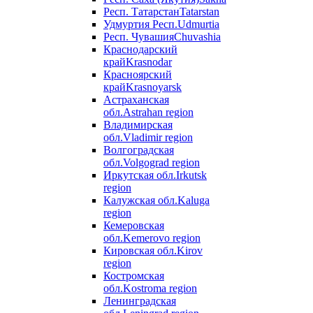
Респ. Татарстан
Tatarstan
Удмуртия Респ.
Udmurtia
Респ. Чувашия
Chuvashia
Краснодарский
край
Krasnodar
Красноярский
край
Krasnoyarsk
Астраханская
обл.
Astrahan region
Владимирская
обл.
Vladimir region
Волгоградская
обл.
Volgograd region
Иркутская обл.
Irkutsk
region
Калужская обл.
Kaluga
region
Кемеровская
обл.
Kemerovo region
Кировская обл.
Kirov
region
Костромская
обл.
Kostroma region
Ленинградская