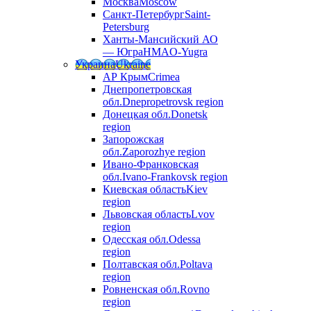
Москва
Moscow
Санкт-Петербург
Saint-
Petersburg
Ханты-Мансийский АО
— Югра
HMAO-Yugra
Украина
Ukraine
АР Крым
Crimea
Днепропетровская
обл.
Dnepropetrovsk region
Донецкая обл.
Donetsk
region
Запорожская
обл.
Zaporozhye region
Ивано-Франковская
обл.
Ivano-Frankovsk region
Киевская область
Kiev
region
Львовская область
Lvov
region
Одесская обл.
Odessa
region
Полтавская обл.
Poltava
region
Ровненская обл.
Rovno
region