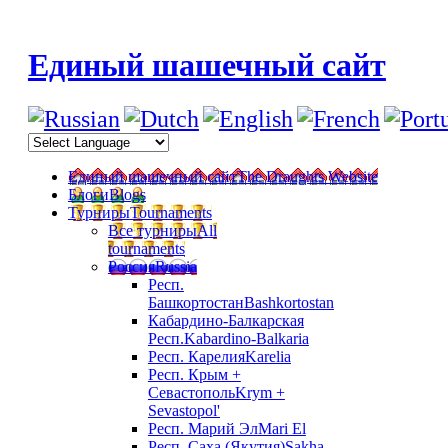
Единый шашечный сайт
Единый шашечный сайт
The Draughts Website
Блоги
Blogs
Турниры
Tournaments
Все турниры
All
tournaments
Россия
Russia
Респ.
Башкортостан
Bashkortostan
Кабардино-Балкарская
Респ.
Kabardino-Balkaria
Респ. Карелия
Karelia
Респ. Крым +
Севастополь
Krym +
Sevastopol'
Респ. Марий Эл
Mari El
Респ. Саха (Якутия)
Sakha