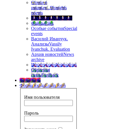
Стихи о
шашках...
Draughts
poems
Некрологи
Nekrology
Файлы
Files
Особые события
Special
events
Василий Иванчук.
Анализы
Vassily
Ivanchuk. Evaluation
Архив новостей
News
archive
Инструкции
Instructions
Обратная
связь
Feedback
Фото
Photo
Форма входа
Login form
Имя пользователя
Пароль