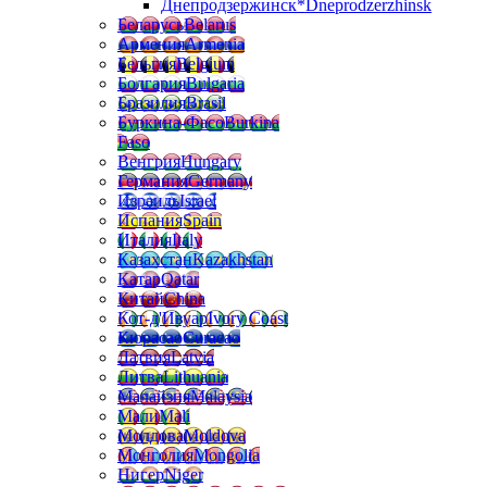
Днепродзержинск*
Dneprodzerzhinsk
Беларусь
Belarus
Армения
Armenia
Бельгия
Belgium
Болгария
Bulgaria
Бразилия
Brasil
Буркина-Фасо
Burkina
Faso
Венгрия
Hungary
Германия
Germany
Израиль
Israel
Испания
Spain
Италия
Italy
Казахстан
Kazakhstan
Катар
Qatar
Китай
China
Кот-д'Ивуар
Ivory Coast
Кюрасао
Curacao
Латвия
Latvia
Литва
Lithuania
Малайзия
Malaysia
Мали
Mali
Молдова
Moldova
Монголия
Mongolia
Нигер
Niger