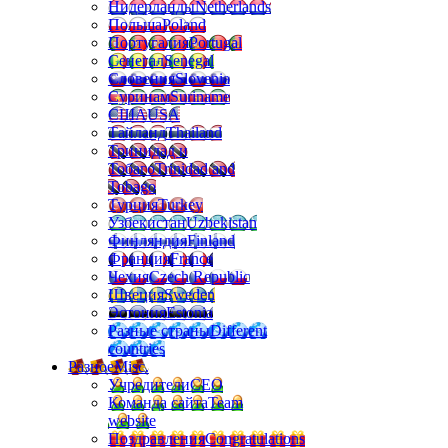
Нидерланды
Netherlands
Польша
Poland
Португалия
Portugal
Сенегал
Senegal
Словения
Slovenia
Суринам
Suriname
США
USA
Тайланд
Thailand
Тринидад и
Тобаго
Trinidad and
Tobago
Турция
Turkey
Узбекистан
Uzbekistan
Финляндия
Finland
Франция
France
Чехия
Czech Republic
Швеция
Sweden
Эстония
Estonia
Разные страны
Different
countries
Разное
Misc.
Учредители
CEO
Команда сайта
Team
website
Поздравления
Congratulations