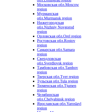
обл.
Leningrad region
Московская обл.
Moscow
region
Мурманская
обл.
Murmansk region
Нижегородская
обл.
Nizhniy Novgorod
region
Орловская обл.
Orel region
Ростовская обл.
Rostov
region
Самарская обл.
Samara
region
Свердловская
обл.
Sverdlovsk region
Тамбовская обл.
Tambov
region
Тверская обл.
Tver region
Тульская обл.
Tula region
Тюменская обл.
Tjumen
region
Челябинская
обл.
Chelyabinsk region
Ярославская обл.
Yaroslavl
region