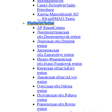
Москва
Moscow
Санкт-Петербург
Saint-
Petersburg
Ханты-Мансийский АО
— Югра
HMAO-Yugra
Украина
Ukraine
АР Крым
Crimea
Днепропетровская
обл.
Dnepropetrovsk region
Донецкая обл.
Donetsk
region
Запорожская
обл.
Zaporozhye region
Ивано-Франковская
обл.
Ivano-Frankovsk region
Киевская область
Kiev
region
Львовская область
Lvov
region
Одесская обл.
Odessa
region
Полтавская обл.
Poltava
region
Ровненская обл.
Rovno
region