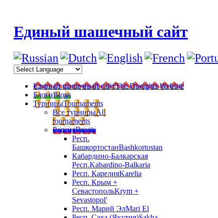
Единый шашечный сайт
Единый шашечный сайт
The Draughts Website
Блоги
Blogs
Турниры
Tournaments
Все турниры
All
tournaments
Россия
Russia
Респ.
Башкортостан
Bashkortostan
Кабардино-Балкарская
Респ.
Kabardino-Balkaria
Респ. Карелия
Karelia
Респ. Крым +
Севастополь
Krym +
Sevastopol'
Респ. Марий Эл
Mari El
Респ. Саха (Якутия)
Sakha