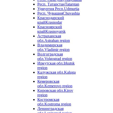
Респ. Татарстан
Tatarstan
Удмуртия Респ.
Udmurtia
Респ. Чувашия
Chuvashia
Краснодарский
край
Krasnodar
Красноярский
край
Krasnoyarsk
Астраханская
обл.
Astrahan region
Владимирская
обл.
Vladimir region
Волгоградская
обл.
Volgograd region
Иркутская обл.
Irkutsk
region
Калужская обл.
Kaluga
region
Кемеровская
обл.
Kemerovo region
Кировская обл.
Kirov
region
Костромская
обл.
Kostroma region
Ленинградская