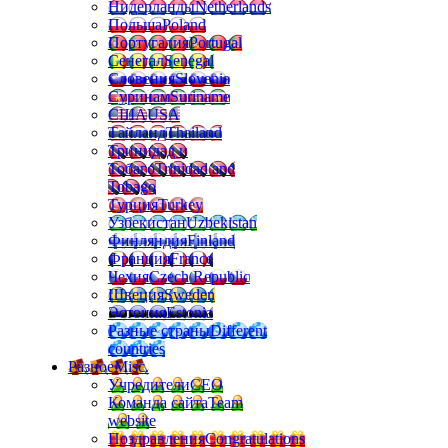
Нидерланды
Netherlands
Польша
Poland
Португалия
Portugal
Сенегал
Senegal
Словения
Slovenia
Суринам
Suriname
США
USA
Тайланд
Thailand
Тринидад и
Тобаго
Trinidad and
Tobago
Турция
Turkey
Узбекистан
Uzbekistan
Финляндия
Finland
Франция
France
Чехия
Czech Republic
Швеция
Sweden
Эстония
Estonia
Разные страны
Different
countries
Разное
Misc.
Учредители
CEO
Команда сайта
Team
website
Поздравления
Congratulations