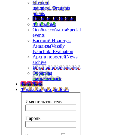
Стихи о
шашках...
Draughts
poems
Некрологи
Nekrology
Файлы
Files
Особые события
Special
events
Василий Иванчук.
Анализы
Vassily
Ivanchuk. Evaluation
Архив новостей
News
archive
Инструкции
Instructions
Обратная
связь
Feedback
Фото
Photo
Форма входа
Login form
Имя пользователя
Пароль