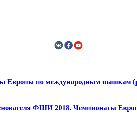
ты Европы по ме­жду­на­род­ным шашкам (
основателя ФШИ 2018. Чемпионаты Евро