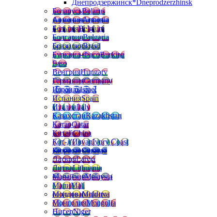
Днепродзержинск*
Dneprodzerzhinsk
Беларусь
Belarus
Армения
Armenia
Бельгия
Belgium
Болгария
Bulgaria
Бразилия
Brasil
Буркина-Фасо
Burkina
Faso
Венгрия
Hungary
Германия
Germany
Израиль
Israel
Испания
Spain
Италия
Italy
Казахстан
Kazakhstan
Катар
Qatar
Китай
China
Кот-д'Ивуар
Ivory Coast
Кюрасао
Curacao
Латвия
Latvia
Литва
Lithuania
Малайзия
Malaysia
Мали
Mali
Молдова
Moldova
Монголия
Mongolia
Нигер
Niger