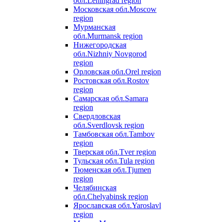
обл.
Leningrad region
Московская обл.
Moscow
region
Мурманская
обл.
Murmansk region
Нижегородская
обл.
Nizhniy Novgorod
region
Орловская обл.
Orel region
Ростовская обл.
Rostov
region
Самарская обл.
Samara
region
Свердловская
обл.
Sverdlovsk region
Тамбовская обл.
Tambov
region
Тверская обл.
Tver region
Тульская обл.
Tula region
Тюменская обл.
Tjumen
region
Челябинская
обл.
Chelyabinsk region
Ярославская обл.
Yaroslavl
region