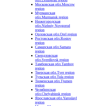
обл.
Leningrad region
Московская обл.
Moscow
region
Мурманская
обл.
Murmansk region
Нижегородская
обл.
Nizhniy Novgorod
region
Орловская обл.
Orel region
Ростовская обл.
Rostov
region
Самарская обл.
Samara
region
Свердловская
обл.
Sverdlovsk region
Тамбовская обл.
Tambov
region
Тверская обл.
Tver region
Тульская обл.
Tula region
Тюменская обл.
Tjumen
region
Челябинская
обл.
Chelyabinsk region
Ярославская обл.
Yaroslavl
region