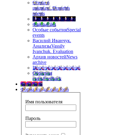
Стихи о
шашках...
Draughts
poems
Некрологи
Nekrology
Файлы
Files
Особые события
Special
events
Василий Иванчук.
Анализы
Vassily
Ivanchuk. Evaluation
Архив новостей
News
archive
Инструкции
Instructions
Обратная
связь
Feedback
Фото
Photo
Форма входа
Login form
Имя пользователя
Пароль