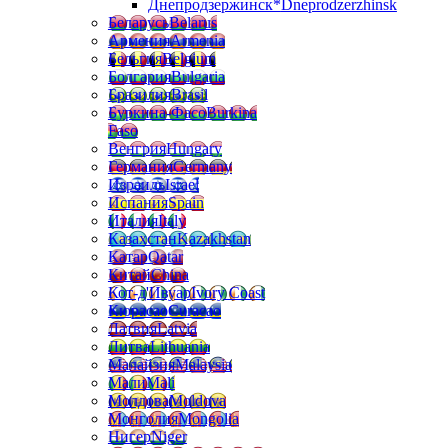
Днепродзержинск*
Dneprodzerzhinsk
Беларусь
Belarus
Армения
Armenia
Бельгия
Belgium
Болгария
Bulgaria
Бразилия
Brasil
Буркина-Фасо
Burkina
Faso
Венгрия
Hungary
Германия
Germany
Израиль
Israel
Испания
Spain
Италия
Italy
Казахстан
Kazakhstan
Катар
Qatar
Китай
China
Кот-д'Ивуар
Ivory Coast
Кюрасао
Curacao
Латвия
Latvia
Литва
Lithuania
Малайзия
Malaysia
Мали
Mali
Молдова
Moldova
Монголия
Mongolia
Нигер
Niger