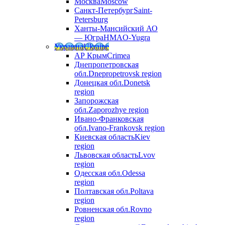
Москва
Moscow
Санкт-Петербург
Saint-
Petersburg
Ханты-Мансийский АО
— Югра
HMAO-Yugra
Украина
Ukraine
АР Крым
Crimea
Днепропетровская
обл.
Dnepropetrovsk region
Донецкая обл.
Donetsk
region
Запорожская
обл.
Zaporozhye region
Ивано-Франковская
обл.
Ivano-Frankovsk region
Киевская область
Kiev
region
Львовская область
Lvov
region
Одесская обл.
Odessa
region
Полтавская обл.
Poltava
region
Ровненская обл.
Rovno
region