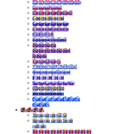
Нидерланды
Netherlands
Польша
Poland
Португалия
Portugal
Сенегал
Senegal
Словения
Slovenia
Суринам
Suriname
США
USA
Тайланд
Thailand
Тринидад и
Тобаго
Trinidad and
Tobago
Турция
Turkey
Узбекистан
Uzbekistan
Финляндия
Finland
Франция
France
Чехия
Czech Republic
Швеция
Sweden
Эстония
Estonia
Разные страны
Different
countries
Разное
Misc.
Учредители
CEO
Команда сайта
Team
website
Поздравления
Congratulations