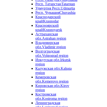
Респ. Татарстан
Tatarstan
Удмуртия Респ.
Udmurtia
Респ. Чувашия
Chuvashia
Краснодарский
край
Krasnodar
Красноярский
край
Krasnoyarsk
Астраханская
обл.
Astrahan region
Владимирская
обл.
Vladimir region
Волгоградская
обл.
Volgograd region
Иркутская обл.
Irkutsk
region
Калужская обл.
Kaluga
region
Кемеровская
обл.
Kemerovo region
Кировская обл.
Kirov
region
Костромская
обл.
Kostroma region
Ленинградская