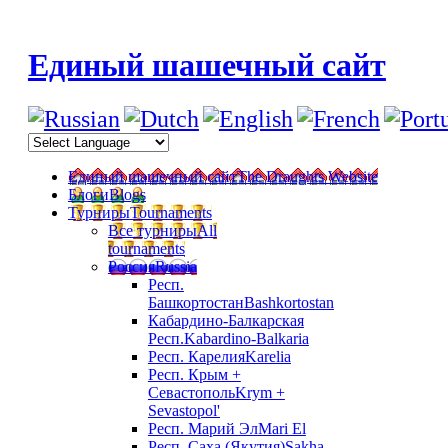
Единый шашечный сайт
Единый шашечный сайт
The Draughts Website
Блоги
Blogs
Турниры
Tournaments
Все турниры
All
tournaments
Россия
Russia
Респ.
Башкортостан
Bashkortostan
Кабардино-Балкарская
Респ.
Kabardino-Balkaria
Респ. Карелия
Karelia
Респ. Крым +
Севастополь
Krym +
Sevastopol'
Респ. Марий Эл
Mari El
Респ. Саха (Якутия)
Sakha