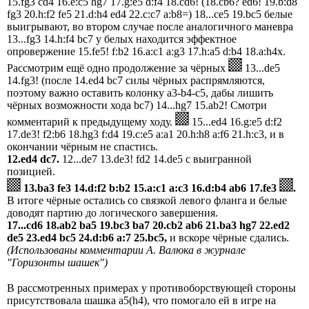
15.fg3 cd4 16.e:c5 hg7 17.g:e5 d:f4 18.cd6! (18.cb6? ed6! 19.b:d8
fg3 20.h:f2 fe5 21.d:h4 ed4 22.c:c7 a:b8=) 18...ce5 19.bc5 белые
выигрывают, во втором случае после аналогичного маневра
13...fg3 14.h:f4 bc7 у белых находится эффектное
опровержение 15.fe5! f:b2 16.a:c1 a:g3 17.h:a5 d:b4 18.a:h4x.
Рассмотрим ещё одно продолжение за чёрных
13...de5
14.fg3! (после 14.ed4 bc7 силы чёрных распрямляются,
поэтому важно оставить колонку a3-b4-c5, дабы лишить
чёрных возможности хода bc7) 14...hg7 15.ab2! Смотри
комментарий к предыдущему ходу.
15...ed4 16.g:e5 d:f2
17.de3! f2:b6 18.hg3 f:d4 19.c:e5 a:a1 20.h:h8 a:f6 21.h:c3, и в
окончании чёрным не спастись.
12.ed4 dc7.
12...de7 13.de3! fd2 14.de5 с выигранной
позицией.
13.ba3 fe3 14.d:f2 b:b2 15.a:c1 a:c3 16.d:b4 ab6 17.fe3
.
В итоге чёрные остались со связкой левого фланга и белые
доводят партию до логического завершения.
17...cd6 18.ab2 ba5 19.bc3 ba7 20.cb2 ab6 21.ba3 hg7 22.ed2
de5 23.ed4 bc5 24.d:b6 a:7 25.bc5,
и вскоре чёрные сдались.
(Использованы комментарии А. Валюка в журнале
"Горизонты шашек")
В рассмотренных примерах у противоборствующей стороны
присутствовала шашка a5(h4), что помогало ей в игре на