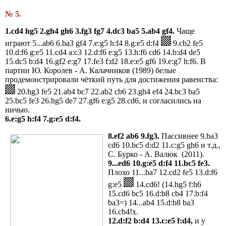
№ 5.
1.cd4 hg5 2.gh4 gh6 3.fg3 fg7 4.dc3 ba5 5.ab4 gf4.
Чаще
играют 5...ab6 6.ba3 gf4 7.e:g5 h:f4 8.g:e5 d:f4
9.cb2 fe5
10.d:f6 g:e5 11.cd4 a:c3 12.d:f6 e:g5 13.h:f6 cd6 14.b:d4 de5
15.dc5 b:d4 16.gf2 e:g7 17.fe3 f:d2 18.e:e5 gf6 19.e:g7 h:f6. В
партии Ю. Королев - А. Калачников (1989) белые
продемонстрировали чёткий путь для достижения равенства:
20.hg3 fe5 21.ab4 bc7 22.ab2 cb6 23.gh4 ef4 24.bc3 ba5
25.bc5 fe3 26.hg5 de7 27.gf6 e:g5 28.cd6, и согласились на
ничью.
6.e:g5 h:f4 7.g:e5 d:f4.
8.ef2 ab6 9.fg3.
Пассивнее 9.ba3
cd6 10.bc5 d:d2 11.c:g5 gh6 и т.д.,
С. Бурко - А. Валюк (2011).
9...ed6 10.g:e5 d:f4 11.bc5 fe3.
Плохо 11...ba7 12.cd2 fe5 13.d:f6
g:e5
14.cd6! (14.hg5 f:h6
15.cd6 bc5 16.d:b8 cb4 17.b:f4
ba3=) 14...ab4 15.d:b8 ba3
16.cb4!x.
12.d:f2 b:d4 13.c:e5 f:d4,
и у