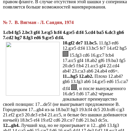
правом фланге. В случае отсутствия этой шашки у соперника
появляется больше возможностей маневрирования.
№ 7. В. Вигман - Л. Саядян, 1974
1.cb4 fg5 2.bc3 gf4 3.e:g5 h:f4 4.g:e5 d:f4 5.cd4 ba5 6.dc3 gh6
7.cd2 hg7 8.fg3 ed6 9.g:e5 d:f4.
10.gf2 de7 11.bc5.
11.fg3 ed6
12.g:e5 d:f4 13.bc5 fe7 14.ef2 hg5
15.fg3 cd6 16.g:c7 b:b4
17.a:c5 gf4 18.ab2 gf6 19.ba3 fg5
20.de5 f:b4 21.a:c5 gf4 22.cd4
ab4! 23.c:a3 ab6 24.ab4 ed6=.
11...hg5 12.ab2.
Плохо 12.ab4?
gh6 13.fg3 ab6 14.g:e5 ed6 15.c:a7
d:f4
, и после вынужденного
16.de5 f:d6 17.ab2 чёрные
доказывают преимущество
своей позиции: 17...de5! (не выигрывает предложенное В.
Городецким 17...gh4 из-за 18.ba3! hg3 19.h:f4 dc5 20.b:d6 c:g3
21.ef2 g:e3 20.de3 e:b4 21.a:c5, и белые без шашки добиваются
ничьей) 18.bc5 ef4 19.ef2 cd6 20.c:e7 f:d6 21.ba3 dc5x.
12...gh4.
Лучший ход, но не проигрывает и 12...gh6 13.fg3
ab4! 14.c:a5 ed6 15,c:e7 f:d6 16.g:e5 d:f4 17.de3 f:d2 18.e:c3 gf4