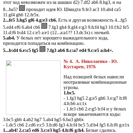
этот ход невозможен из-за шашки d2) 7.df2 ab6 8.hg3, и на
8...ba5?
проходит идея Ю. Шмидта 9.fe3 ac3 10.ab4 ca5
11.gf4 gh6 12.fe5x.
2...fe5 3.hg5 gf6 4.g:e3 cb6.
Есть и другая возможность 4...fg5
5.ed4 ef6 6.ab4 cb6
7.fg3 gh4 8.gf4 e:g3 9.h:f4 hg3 10.f:h2 fe5
11.d:f6 b:d4 12.c:e5 a:e1 (12...a:a1?? 13.dc3x) с ничьей.
5.ab4.
У белых нет хорошего выжидательного хода,
приходится попадаться на комбинацию.
5...b:d4 6.e:c5 fg5
7.fg3 ab6 8.c:a7 ed4 9.c:e5 a:h4=.
№ 4.
А. Николаенко - Ю.
Кустарев, 1976
Над позицией белых нависли
неотразимые комбинационные
угрозы.
1.bc5.
- 1.fg3 hg5 2.g:e5 gh6 3.e:g7 h:f8
4.h:b6 a:c1x
- 1.fe3 cb6 2.e:g5 h:f4 и у белых
вскоре заканчиваются ходы:
3.bc5 gh6 4.ab2 hg7 5.ab4 hg5 6.ba3 gh6x
- 1.dc5 cb6 2.cd6 e:c5 3.b:d6 fg3 4.h:f4 bc5 5.d:b4 fg5 6.h:f6 g:e1x
1...ab4! 2.c:a5 ed6 3.c:e3 hg5 4.h:f6 g:h4.
Белые сдались.