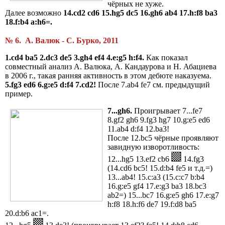
чёрных не хуже.
Далее возможно
14.cd2 cd6 15.hg5 dc5 16.gh6 ab4 17.h:f8 ba3
18.f:b4 a:h6=.
№ 6. А. Валюк - С. Бурко, 2011
1.cd4 ba5 2.dc3 de5 3.gh4 ef4 4.e:g5 h:f4.
Как показал
совместный анализ А. Валюка, А. Кандаурова и Н. Абациева
в 2006 г., такая ранняя активность в этом дебюте наказуема.
5.fg3 ed6 6.g:e5 d:f4 7.cd2!
После 7.ab4 fe7 см. предыдущий
пример.
7...gh6.
Проигрывает 7...fe7
8.gf2 gh6 9.fg3 hg7 10.g:e5 ed6
11.ab4 d:f4 12.ba3!
После 12.bc5 чёрные проявляют
завидную изворотливость:
12...hg5 13.ef2 cb6
14.fg3
(14.cd6 bc5! 15.d:b4 fe5 и т.д.=)
13...ab4! 15.c:a3 (15.c:c7 b:b4
16.g:e5 gf4 17.e:g3 ba3 18.bc3
ab2=) 15...bc7 16.g:e5 gh6 17.e:g7
h:f8 18.h:f6 de7 19.f:d8 ba5
20.d:b6 ac1=.