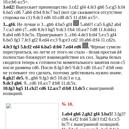
10.e:b6 a:c5=.
3.ed2!
Выпускает преимущество 3.cd2 gf4 4.fe3 gh6 5.e:g5 h:f4
6.ba5 cd6 7.ab6 d:b4 8.bc7 ba3 (вот где сказывется отсутcтвие
сторожа на c1) 9.dc3 ed6 10.cd8 dc5 11.d:b6 a:c5=.
3...gf4.
Не лучше и 3...gh6 4.ba5 gf4
5.ab6!! c:a5 6.gh2 ab4
7.c:a3 ab6 (7...ed6 8.fe3 hg5 9.dc3 f:b4 10.a:e7 f:d8 11.h:d4x)
8.ab4 ed6 9.bc5x. Проигрывает 3...cb6 4.de3 b:d4 5.e:c5 gf4
6.ba5 fg3 7.fe3 gf2 8.ed4 e:c3 9.g:e3 cd2 10.ab6 d:f4 11.cd2x.
4.fe3 fg3 5.h:f2 ed4 6.ba5 d:b6 7.ed4 ed6
.
Чёрные сумели
перестроиться, но легче от этого не стало - белая простая d4
полностью блокирует взаимодействие их сил. Задача белых
сводится теперь к готовности моментального занятия поля c5
после размена cd6. После 8.fg3 de5 9.dc3 cd6 10.a:c7 d:b8 они
не успевают это сделать, поэтому действовать нужно иначе.
8.gh2!
de5.
8...gh6 9.fg3 de5 10.dc3 и т.д.
9.dc3 gh6
. 9...cd6 10.a:c7 d:b8 11.dc5x.
10.fg3 hg5 11.cb2! cd6 12.a:c7 d:b8 13.dc5
с выигранной
позицией.
№ 10.
1.ab4 gh6 2.gh2 gf4 3.ba5!
3.fg3?
cb6 4.ef2 b:d4 5.de3 f:d2 6.c:c5
bc7! с выигранной позицией.