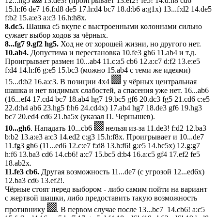
12...hg5
13.de3! (проигрывает 13.ef2? fe5! 14.d:h8 cd6
15.h:f6 de7 16.f:d8 de5 17.h:d4 bc7 18.d:b6 a:g1x) 13...f:d2 14.de5
f:b2 15.a:e3 a:c3 16.h:h8x.
8.dc5.
Шашка c5 вкупе с выстроенными колоннами сильно
сужает выбор ходов за чёрных.
8...fg7 9.gf2 hg5.
Ход не от хорошей жизни, но другого нет.
10.ab4.
Допустима и перестановка 10.fe3 gh6 11.ab4 и т.д.
Проигрывает размен 10...ab4 11.c:a5 cb6 12.a:c7 d:f2 13.e:e5
f:d4 14.h:f6 g:e5 15.bc3 (можно 15.ab4 с теми же идеями)
15...d:b2 16.a:c3. В позиции 4x4
у чёрных центральная
шашка и нет видимых слабостей, а спасения уже нет. 16...ab6
(16...ef4 17.cd4 bc7 18.ab4 hg7 19.bc5 gf6 20.dc3 fg5 21.cd6 c:e5
22.d:h4 ab6 23.hg5 f:h6 24.cd4x) 17.ab4 hg7 18.de3 gf6 19.hg3
bc7 20.ed4 cd6 21.ba5x (указал П. Чернышев).
10...gh6
. Нападать 10...cb6
нельзя из-за 11.de3! f:d2 12.ba3
b:b2 13.a:e3 a:c3 14.ed2 c:g3 15.h:f8x. Проигрывает и 10...de7
11.fg3 gh6 (11...ed6 12.c:e7 f:d8 13.h:f6! g:e5 14.bc5x) 12.g:g7
h:f6 13.ba3 cd6 14.cb6! a:c7 15.bc5 d:b4 16.a:c5 gf4 17.ef2 fe5
18.ab2x.
11.fe3 cb6.
Другая возможность 11...de7 (с угрозой 12...ed6x)
12.ba3 cd6 13.ef2!.
Чёрные стоят перед выбором - либо самим пойти на вариант
с жертвой шашки, либо предоставить такую возможность
противнику
. В первом случае после 13...bc7 14.cb6! a:с5