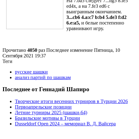
На 7.ba5 следует 7...hg5 8.fe3
ed4x, а на 7.fe3 ed6 с
выигранным окончанием.
3...cb6 4.a:c7 b:b4 5.de3 f:d2
6.e:a5,
и белые постепенно
уравнивают игру.
Прочитано
4050
раз
Последнее изменение Пятница, 10
Сентября 2021 19:37
Теги
русские шашки
анализ партий по шашкам
Последнее от Геннадий Шапиро
Творческие итоги весенних турниров в Турции 2026
Первоапрельские позиции
Летние турниры 2025 (шашки-64)
Бразильские мотивы в Турции
Dusseldorf Open 2024 – мемориал В. Д. Вайсера