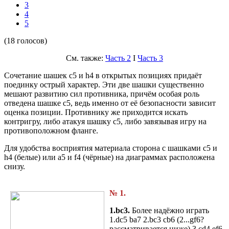
3
4
5
(18 голосов)
См. также:
Часть 2
I
Часть 3
Сочетание шашек c5 и h4 в открытых позициях придаёт
поединку острый характер. Эти две шашки существенно
мешают развитию сил противника, причём особая роль
отведена шашке c5, ведь именно от её безопасности зависит
оценка позиции. Противнику же приходится искать
контригру, либо атакуя шашку с5, либо завязывая игру на
противоположном фланге.
Для удобства восприятия материала сторона с шашками c5 и
h4 (белые) или a5 и f4 (чёрные) на диаграммах расположена
снизу.
№ 1.
1.bc3.
Более надёжно играть
1.dc5 ba7 2.bc3 cb6 (2...gf6?
рассматривается ниже) 3.cd4 ef6