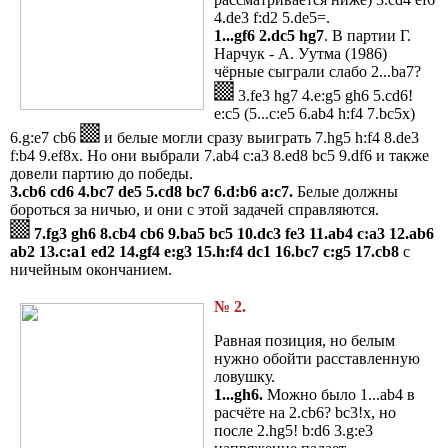
4.de3 f:d2 5.de5=.
1...gf6 2.dc5 hg7
. В партии Г.
Нарчук - А. Уутма (1986)
чёрные сыграли слабо 2...ba7?
3.fe3 hg7 4.e:g5 gh6 5.cd6!
e:c5 (5...c:e5 6.ab4 h:f4 7.bc5x)
6.g:e7 cb6
и белые могли сразу выиграть 7.hg5 h:f4 8.de3
f:b4 9.ef8x. Но они выбрали 7.ab4 c:a3 8.ed8 bc5 9.df6 и также
довели партию до победы.
3.cb6 cd6 4.bc7 de5 5.cd8 bc7 6.d:b6 a:c7.
Белые должны
бороться за ничью, и они с этой задачей справляются.
7.fg3 gh6 8.cb4 cb6 9.ba5 bc5 10.dc3 fe3 11.ab4 c:a3 12.ab6
ab2 13.c:a1 ed2 14.gf4 e:g3 15.h:f4 dc1 16.bc7 c:g5 17.cb8
с
ничейным окончанием.
№ 2.
Равная позиция, но белым
нужно обойти расставленную
ловушку.
1...gh6.
Можно было 1...ab4 в
расчёте на 2.cb6? bc3!x, но
после 2.hg5! b:d6 3.g:e3