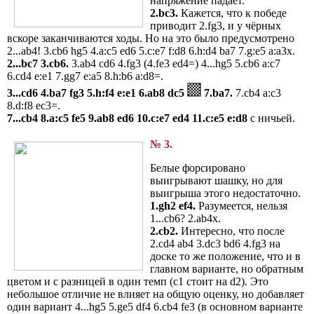
напряжение падает.
2.bc3.
Кажется, что к победе
приводит 2.fg3, и у чёрных
вскоре заканчиваются ходы. Но на это было предусмотрено
2...ab4! 3.cb6 hg5 4.a:c5 ed6 5.c:e7 f:d8 6.h:d4 ba7 7.g:e5 a:a3x.
2...bc7 3.cb6.
3.ab4 cd6 4.fg3 (4.fe3 ed4=) 4...hg5 5.cb6 a:c7
6.cd4 e:e1 7.gg7 e:a5 8.h:b6 a:d8=.
3...cd6 4.ba7 fg3 5.h:f4 e:e1 6.ab8 dc5
7.ba7.
7.cb4 a:c3
8.d:f8 ec3=.
7...cb4 8.a:c5 fe5 9.ab8 ed6 10.c:e7 ed4 11.c:e5 e:d8
с ничьей.
№ 3.
Белые форсировано
выигрывают шашку, но для
выигрыша этого недостаточно.
1.gh2 ef4.
Разумеется, нельзя
1...cb6? 2.ab4x.
2.cb2.
Интересно, что после
2.cd4 ab4 3.dc3 bd6 4.fg3 на
доске то же положение, что и в
главном варианте, но обратным
цветом и с разницей в один темп (c1 стоит на d2). Это
небольшое отличие не влияет на общую оценку, но добавляет
один вариант 4...hg5 5.ge5 df4 6.cb4 fe3 (в основном варианте