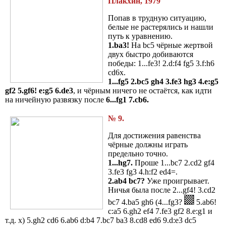
Плакхин, 1979
Попав в трудную ситуацию,
белые не растерялись и нашли
путь к уравнению.
1.ba3!
На bc5 чёрные жертвой
двух быстро добиваются
победы: 1...fe3! 2.d:f4 fg5 3.f:h6
cd6x.
1...fg5 2.bc5 gh4 3.fe3 hg3 4.e:g5
gf2 5.gf6! e:g5 6.de3
, и чёрным ничего не остаётся, как идти
на ничейную развязку после
6...fg1 7.cb6.
№ 9.
Для достижения равенства
чёрные должны играть
предельно точно.
1...hg7.
Проше 1...bc7 2.cd2 gf4
3.fe3 fg3 4.h:f2 ed4=.
2.ab4 bc7?
Уже проигрывает.
Ничья была после 2...gf4! 3.cd2
bc7 4.ba5 gh6 (4...fg3?
5.ab6!
c:a5 6.gh2 ef4 7.fe3 gf2 8.e:g1 и
т.д. x) 5.gh2 cd6 6.ab6 d:b4 7.bc7 ba3 8.cd8 ed6 9.d:e3 dc5