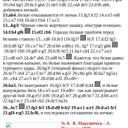
19.cb4 hg5 20.bc3 gh4 21.de5 f:d6 22.cd4 de5 23.d:f6 ab6,
добиваясь ничьей.
13.ab4.
Белые отказываются от ничьи 13.fg3 h:f2 14.e:e5 ed6
15.c:e7 f:f4 16.de3 f:b4 17.a:c5.
13...hg3!
Чёрные смело жертвуют шашку, обостряя позицию.
14.f:h4 gf6
15.ef2 cb6
. Гораздо больше проблем перед
белыми ставило 15...cd6 16.fe3 (16.fg3?
fe3! 17.d:f2 fg5
18.h:d8 fg7 19.c:e7 bc7 20.d:b6 a:d8x) 16...fg7 17.e:g5 gh6
18.de5 f:b6 19.gf6 e:g5 20.h:f6 bc5 21.ba3 cd4 22.c:c7 a:e1
23.cd8 ea5 24.de7 ab6 25.ed8 bc5
. Кажется, что белая дамка
в прочном капкане, но белые выживают благодаря правилу
турецкого удара. 26.hg3! (этюдный финал следует после
26.fe7? cb4 27.a:c5 bc7 28.d:b6 a:g5! 29.cb6 gf4 30.ba7 hg5x)
26...cb4 27.a:c5 bc7 28.d:b6 a:f2 29.cd6=.
16.ba3.
Не выигрывает 16.fg3 fe5! 17.d:d8 b:d4
, и белые
вынуждены бить 18.c:e5 a:a1 19.ed6=. так как проигрывает
другой бой 18.g:e5? d:f6 19.d:g5 fe7 20.g:d8 bc7 21.d:b6 a:e3
22.hg3 ec1 23.cd4 cb2 24.dc5 ba3x.
16...bc7
17.fg3 fe5 18.d:d8 b:b2 19.a:c1 a:e1 20.d:a5 fe3
21.gf4 e:g5 22.h:f6,
и последовало соглашение на ничью.
№ 8. В. Максимчук - А.