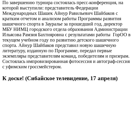
По завершению турнира состоялась пресс-конференция, на
которой выступили: представитель Федерации
Международных Шашек Айнур Равильевич Шайбаков с
кратким отчетом и анализом работы Программы развития
шашечного спорта в Зауралье за прошедший год, директор
МБУ НИМЦ городского отдела образования Администрации
Ильясова Рамзия Бахтияровна с результатами работы ГорОО в
текущем учебном году по развитию детского шашечного
спорта. Айнур Шайбаков представил новую шашечную
литературу, изданную по Программе, передал первые
экземпляры представителям команд, победителям и призерам.
Состоялась импровизированная фотосессия и автограф-сессия
с уфимским гроссмейстером.
К доске! (Сибайское телевидение, 17 апреля)