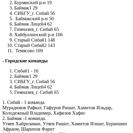
Бурзянский р-н 19
Баймак1 29
СИБГУ_г. Сибай 56
Баймакский р-н 50
Баймак Лицей4 62
Гимназия_г. Сибай 65
Хайбуллинский р-н 106
Старый Сибай1 148
Старый Сибай2 143
Темясово 169
- Городские команды
Сибай1 - 16
Баймак1 29
СИБГУ_г. Сибай 56
Баймак Лицей4 62
Гимназия_г. Сибай 65
1. Сибай - 1 команда.
Мурадимов Рафкат, Гафуров Ришат, Хамитов Ильдар,
Колодежный Владимир, Хафизов Хафис
2. Баймак -1 команда.
Утяев Хайризаман, Утяев Рашит, Хамитов Илшат, Бураншин
Афраим, Шарипов Фарит