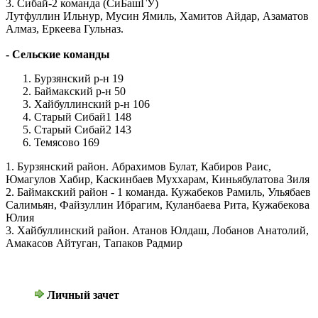
3. Сибай-2 команда (СиБашГУ)
Лутфуллин Ильнур, Мусин Ямиль, Хамитов Айдар, Азаматов
Алмаз, Еркеева Гульназ.
- Сельские команды
Бурзянский р-н 19
Баймакский р-н 50
Хайбуллинский р-н 106
Старый Сибай1 148
Старый Сибай2 143
Темясово 169
1. Бурзянский район. Абрахимов Булат, Кабиров Раис,
Юмагулов Хабир, Каскинбаев Муххарам, Киньябулатова Зиля
2. Баймакский район - 1 команда. Кужабеков Рамиль, Ульябаев
Салимьян, Файзуллин Ибрагим, Куланбаева Рита, Кужабекова
Юлия
3. Хайбуллинский район. Атанов Юлдаш, Лобанов Анатолий,
Амакасов Айтуган, Тапаков Радмир
Личный зачет