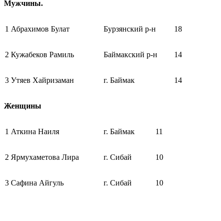
Мужчины.
1 Абрахимов Булат
Бурзянский р-н
18
2 Кужабеков Рамиль
Баймакский р-н
14
3 Утяев Хайризаман
г. Баймак
14
Женщины
1 Аткина Наиля
г. Баймак
11
2 Ярмухаметова Лира
г. Сибай
10
3 Сафина Айгуль
г. Сибай
10