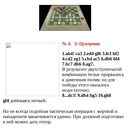
№ 4. Э. Цукерник
1.ab4! ca3 2.ed4 gf6 3.fe3 hf2
4.cd2 eg3 5.cb4 ac5 6.db6 fd4
7.bc7 db6 8.ag7.
В результате двухступенчатой
комбинации белые прорвались
к дамочным полям, но для
победы этого оказалось
недостаточно.
8...dc3! 9.db4 hg5 10.gh8
gf4
добиваясь ничьей.
Но не всегда подобная тактическая операция с жертвой и
нападением заканчивается удачно. При должной подготовке
к ней можно дать отпор.