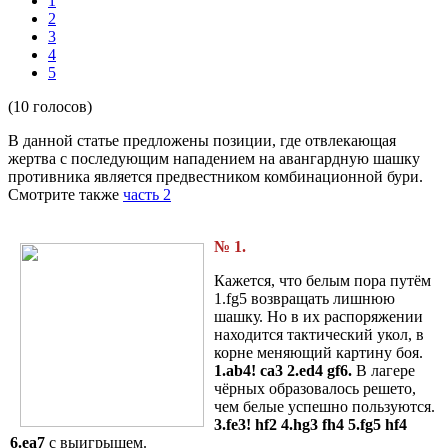
1
2
3
4
5
(10 голосов)
В данной статье предложены позиции, где отвлекающая
жертва с последующим нападением на авангардную шашку
противника является предвестником комбинационной бури.
Смотрите также
часть 2
№
1.
Кажется, что белым пора путём
1.fg5 возвращать лишнюю
шашку. Но в их распоряжении
находится тактический укол, в
корне меняющий картину боя.
1.ab4! ca3 2.ed4
gf6.
В лагере
чёрных образовалось решето,
чем белые успешно пользуются.
3.fe3!
hf2 4.hg3 fh4 5.fg5 hf4
6.ea7
с выигрышем.