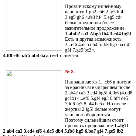
Прозаическому ничейному
варианту 1.gh2 cb6 2.fg5 hf4
3.eg5 gh6 4.fe3 hf4 5.eg5 сd4
белые предпочли более
зажигательное продолжение.
1.ab4!? ca3 2.hg5 fh4 3.ed4 hg5!
Есть и другая возможность:
3...ef6 4.dc5 db4 5.fb8 hg5 6.cd4!
gf4 7.ge5 bc3=.
4.ff8 ef6 5.fc5 ab4 6.ca5 ee1
с ничьей.
№ 8.
Напрашивается 1...cb6 в погоне
за красивым выигрышем после
2.ab4? ca3 3.ed4 hg5! 4.fh6 (4.dd8
gc1x) 4...ef6 5.gf4 eg3 6.hf4 de5!
7.fd6 fg5 8.hf4 bc5x. Но после
жертвы 2.fg5! белые могут
успешно обороняться.
Поэтому сильнейшим стоит
признать продолжение
1...fg7!
2.ab4 ca3 3.ed4 ef6 4.dc5 db4 5.fb8 hg5 6.ba7 gf4 7.ge5 fb2