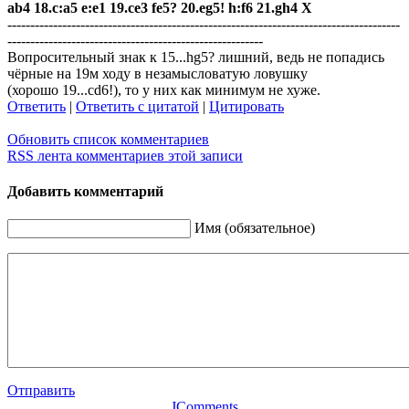
ab4 18.c:a5 e:e1 19.ce3 fe5? 20.eg5! h:f6 21.gh4 Х
--------------------------------------------------------------------------------------
--------------------------------------------------------
Вопросительный знак к 15...hg5? лишний, ведь не попадись
чёрные на 19м ходу в незамысловатую ловушку
(хорошо 19...cd6!), то у них как минимум не хуже.
Ответить
|
Ответить с цитатой
|
Цитировать
Обновить список комментариев
RSS лента комментариев этой записи
Добавить комментарий
Имя (обязательное)
Отправить
JComments