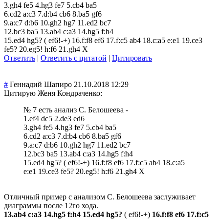
3.gh4 fe5 4.hg3 fe7 5.cb4 ba5
6.cd2 a:c3 7.d:b4 cb6 8.ba5 gf6
9.a:c7 d:b6 10.gh2 hg7 11.ed2 bc7
12.bc3 ba5 13.ab4 c:a3 14.hg5 f:h4
15.ed4 hg5? ( ef6!-+) 16.f:f8 ef6 17.f:c5 ab4 18.c:a5 e:e1 19.ce3
fe5? 20.eg5! h:f6 21.gh4 Х
Ответить
|
Ответить с цитатой
|
Цитировать
#
Геннадий Шапиро
21.10.2018 12:29
Цитирую Женя Кондраченко:
№ 7 есть анализ С. Белошеева -
1.ef4 dc5 2.de3 ed6
3.gh4 fe5 4.hg3 fe7 5.cb4 ba5
6.cd2 a:c3 7.d:b4 cb6 8.ba5 gf6
9.a:c7 d:b6 10.gh2 hg7 11.ed2 bc7
12.bc3 ba5 13.ab4 c:a3 14.hg5 f:h4
15.ed4 hg5? ( ef6!-+) 16.f:f8 ef6 17.f:c5 ab4 18.c:a5
e:e1 19.ce3 fe5? 20.eg5! h:f6 21.gh4 Х
Отличный пример с анализом С. Белошеева заслуживает
диаграммы после 12го хода.
13.ab4 c:a3 14.hg5 f:h4 15.ed4 hg5?
( ef6!-+)
16.f:f8 ef6 17.f:c5