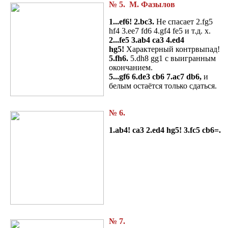
№ 5. М. Фазылов
1...ef6! 2.bc3.
Не спасает 2.fg5
hf4 3.ee7 fd6 4.gf4 fe5 и т.д. x.
2...fe5 3.ab4 ca3 4.ed4
hg5!
Характерный контрвыпад!
5.fh6.
5.dh8 gg1 с выигранным
окончанием.
5...gf6 6.de3
cb6 7.ac7 db6,
и
белым остаётся только сдаться.
№ 6.
1.ab4! ca3 2.ed4 hg5! 3.fc5 cb6=.
№ 7.