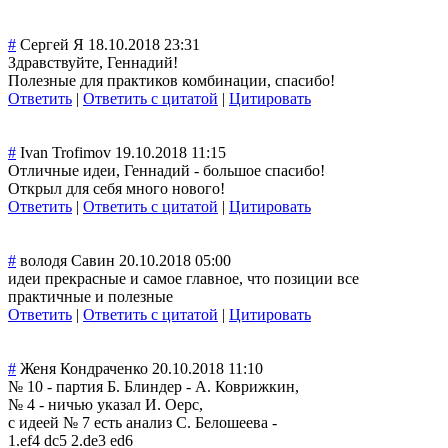
#
Сергей Я
18.10.2018 23:31
Здравствуйте, Геннадий!
Полезные для практиков комбинации, спасибо!
Ответить
|
Ответить с цитатой
|
Цитировать
#
Ivan Trofimov
19.10.2018 11:15
Отличные идеи, Геннадий - большое спасибо!
Открыл для себя много нового!
Ответить
|
Ответить с цитатой
|
Цитировать
#
володя Савин
20.10.2018 05:00
идеи прекрасные и самое главное, что позиции все
практичные и полезные
Ответить
|
Ответить с цитатой
|
Цитировать
#
Женя Кондраченко
20.10.2018 11:10
№ 10 - партия Б. Блиндер - А. Коврижкин,
№ 4 - ничью указал И. Оерс,
с идеей № 7 есть анализ С. Белошеева -
1.ef4 dc5 2.de3 ed6