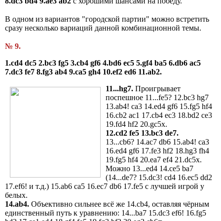
8.dc3 bd4 9.ae3 ab2
с хорошими шансами на победу.
В одном из вариантов "городской партии" можно встретить
сразу несколько вариаций данной комбинационной темы.
№ 9.
1.cd4 dc5 2.bc3 fg5 3.cb4 gf6 4.bd6 ec5 5.gf4 ba5 6.db6 ac5
7.dc3 fe7 8.fg3 ab4 9.ca5 gh4 10.ef2 ed6 11.ab2.
11...hg7.
Проигрывает
поспешное 11...fe5? 12.bc3 hg7
13.ab4! ca3 14.ed4 gf6 15.fg5 hf4
16.cb2 ac1 17.cb4 ec3 18.bd2 ce3
19.fd4 hf2 20.gc5x.
12.cd2 fe5 13.bc3 de7.
13...cb6? 14.ac7 db6 15.ab4! ca3
16.ed4 gf6 17.fe3 hf2 18.hg3 fh4
19.fg5 hf4 20.ea7 ef4 21.dc5x.
Можно 13...ed4 14.ce5 ba7
(14...de7? 15.dc3! cd4 16.ec5 dd2
17.ef6! и т.д.) 15.ab6 ca5 16.ec7 db6 17.fe5 с лучшей игрой у
белых.
14.ab4.
Объективно сильнее всё же 14.cb4, оставляя чёрным
единственный путь к уравнению: 14...ba7 15.dc3 ef6! 16.fg5