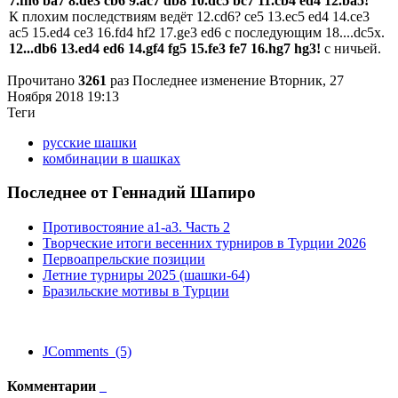
7.fh6 ba7 8.de3 cb6 9.ac7 db8 10.dc5 bc7 11.cb4 ed4 12.ba5!
К плохим последствиям ведёт 12.cd6? ce5 13.ec5 ed4 14.ce3
ac5 15.ed4 ce3 16.fd4 hf2 17.ge3 ed6 с последующим 18....dc5x.
12...db6 13.ed4 ed6 14.gf4 fg5 15.fe3 fe7 16.hg7 hg3!
с ничьей.
Прочитано
3261
раз
Последнее изменение Вторник, 27
Ноября 2018 19:13
Теги
русские шашки
комбинации в шашках
Последнее от Геннадий Шапиро
Противостояние a1-a3. Часть 2
Творческие итоги весенних турниров в Турции 2026
Первоапрельские позиции
Летние турниры 2025 (шашки-64)
Бразильские мотивы в Турции
JComments (5)
Комментарии