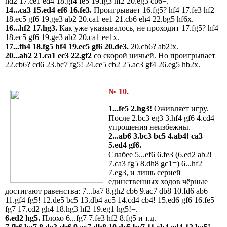
hd2 17.ce1 ed4 18.gf4 fe5 19.fg3 hf2 20.eg3 cb6=.
14...ca3 15.ed4 ef6 16.fe3.
Проигрывает
16.fg5? hf4 17.fe3 hf2
18.ec5 gf6 19.ge3 ab2 20.ca1 ee1 21.cb6 eh4 22.bg5 hf6x.
16...hf2 17.hg3.
Как уже указывалось, не проходит 17.fg5? hf4
18.ec5 gf6 19.ge3 ab2 20.ca1 ee1x.
17...fh4 18.fg5 hf4 19.ec5 gf6 20.de3.
20.cb6? ab2!x.
20...ab2 21.ca1 ec3 22.gf2
со скорой ничьей.
Но проигрывает
22.cb6? cd6 23.bc7 fg5! 24.ce5 cb2 25.ac3 gf4 26.eg5 hb2x.
№ 10.
1...fe5 2.hg3!
Оживляет игру.
После 2.bc3 eg3 3.hf4 gf6 4.cd4
упрощения неизбежны.
2...ab6 3.bc3 bc5 4.ab4! ca3
5.ed4 gf6.
Слабее 5...ef6 6.fe3 (6.ed2 ab2!
7.ca3 fg5 8.dh8 gc1=) 6...hf2
7.eg3, и лишь серией
единственных ходов чёрные
достигают равенства: 7...ba7 8.gh2 cb6 9.ac7 db8 10.fd6 ab6
11.gf4 fg5! 12.de5 bc5 13.db4 ac5 14.cd4 cb4! 15.ed6 gf6 16.fe5
fg7 17.cd2 gh4 18.hg3 hf2 19.eg1 hg5!=.
6.ed2 hg5.
Плохо 6...fg7 7.fe3 hf2 8.fg5 и т.д.