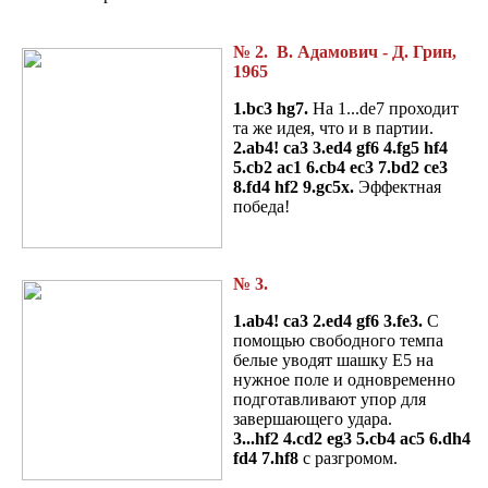
№ 2. В. Адамович - Д. Грин,
1965
1.bc3 hg7.
На 1...de7 проходит
та же идея, что и в партии.
2.ab4! ca3 3.ed4 gf6 4.fg5 hf4
5.cb2 ac1 6.cb4 ec3 7.bd2 ce3
8.fd4 hf2 9.gc5x.
Эффектная
победа!
№ 3.
1.ab4! ca3 2.ed4 gf6 3.fe3.
С
помощью свободного темпа
белые уводят шашку E5 на
нужное поле и одновременно
подготавливают упор для
завершающего удара.
3...hf2
4.cd2 eg3 5.cb4 ac5 6.dh4
fd4 7.hf8
с разгромом.