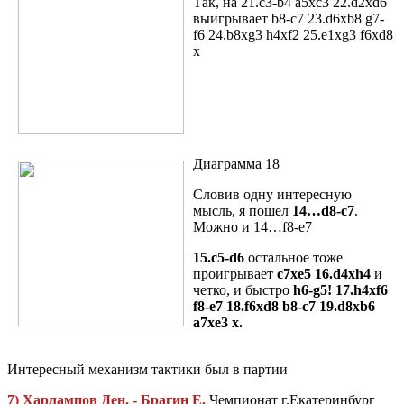
Так, на 21.c3-b4 a5xc3 22.d2xd6
выигрывает b8-c7 23.d6xb8 g7-
f6 24.b8xg3 h4xf2 25.e1xg3 f6xd8
х
Диаграмма 18
Словив одну интересную
мысль, я пошел
14…d8-c7
.
Можно и 14…f8-e7
15.c5-d6
остальное тоже
проигрывает
c7xe5 16.d4xh4
и
четко, и быстро
h6-g5! 17.h4xf6
f8-e7 18.f6xd8 b8-c7 19.d8xb6
a7xe3 х.
Интересный механизм тактики был в партии
7) Харлампов Ден. - Брагин Е.
Чемпионат г.Екатеринбург