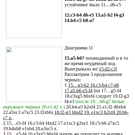
устойчивее было 11…d6-c5
12.c3-b4 d6-e5 13.a1-b2 f4-g3
14.b4-c5 b8-a7
Диаграмма 11
15.a5-b6?
неожиданный и в то
же время неудачный ход.
Выигрывало же
15.d2-c3!
Рассмотрим 3 продолжения
черных:
1
15…g3-h2 16.c3-b4 c7-d6
17.a5-b6 e5-f4
(на 17…g5-f4
18.e3xg5 h6xf4 следует 19.f2-g3
f4-e3
(после 19…h8-g7 белые
окружают черных 20.e1-d2 х.)
20.b4-a5 h2xf4 21.e1-f2 d6xb4
22.a5xc3 a7xc5 23.f2xb6)
18.f2-g3 f4xd2 19. e1xc3 h2xf4 20.b6-
c7 х.
2
15…e5-f4 16.c3-b4 f4xd2 17.e1xc3 g3xe1 18.c5-b6 a7xc5
19.b4xb8 e1xb4 20.a3xc5 х.
3
15…g5-f4 16.e3xg5 h6xf4 теперь же проходит та задумка