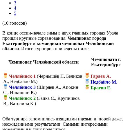
3
4
5
(10 голосов)
В конце осени-начале зимы в двух главных городах Урала
прошли крупные соревнования.
Чемпионат города
Екатеринбург
и
командный чемпионат Челябинской
области
. Итоги турниров приведены ниже.
Чемпионата г.
Чемпионат Челябинской области
Екатеринбург
Челябинск-1
(Чернышёв П, Беликов
Гараев А.
А., Недбайло М.)
Недбайло М.
Челябинск-3
(Ширяев А., Апокин
Брагин Е.
С., Никишин К.)
Челябинск-2
(Заика С., Крупников
В., Ватолина К.)
Оба турнира запомнились изящными идеями и, порой даже,
неожиданными результатами. Самыми интересными
моментами я и хочу поделиться.