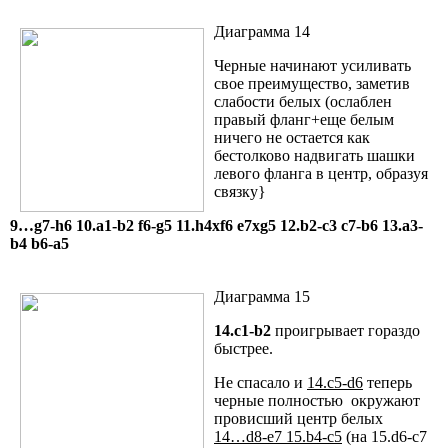
Диаграмма 14
Черные начинают усиливать
свое преимущество, заметив
слабости белых (ослаблен
правый фланг+еще белым
ничего не остается как
бестолково надвигать шашки
левого фланга в центр, образуя
связку}
9…g7-h6 10.a1-b2 f6-g5 11.h4xf6 e7xg5 12.b2-c3 c7-b6 13.a3-
b4 b6-a5
Диаграмма 15
14.c1-b2
проигрывает гораздо
быстрее.
Не спасало и
14.c5-d6
теперь
черные полностью окружают
провисший центр белых
14…d8-e7 15.b4-c5
(на 15.d6-c7