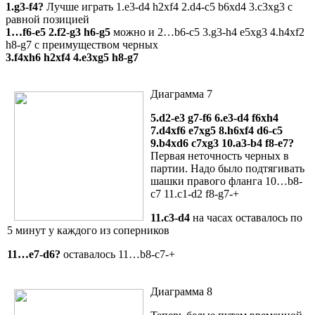
1.g3-f4?
Лучше играть 1.e3-d4 h2xf4 2.d4-c5 b6xd4 3.c3xg3 с
равной позицией
1…f6-e5 2.f2-g3 h6-g5
можно и 2…b6-c5 3.g3-h4 e5xg3 4.h4xf2
h8-g7 с преимуществом черных
3.f4xh6 h2xf4 4.e3xg5 h8-g7
Диаграмма 7
5.d2-e3 g7-f6 6.e3-d4 f6xh4
7.d4xf6 e7xg5 8.h6xf4 d6-c5
9.b4xd6 c7xg3 10.a3-b4 f8-e7?
Первая неточность черных в
партии. Надо было подтягивать
шашки правого фланга 10…b8-
c7 11.c1-d2 f8-g7-+
11.c3-d4
на часах оставалось по
5 минут у каждого из соперников
11…e7-d6?
оставалось 11…b8-c7-+
Диаграмма 8