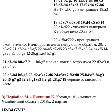
14.c1-b2 g7-f6 15.b2-a3 b6-c5
16.e3-d4 c5xe3 17.f2xd4 c7-b6
.
На 17…h6-g5 выигрывает 18.a3-
b4
18.a5xc7 d6xb8 19.d4-c5 e5-f4
20.e1-d2?
- упускает выигрыш.
К победе вело 20.a3-b4
20…f8-e7??
- проигрывает
окончательно. Ничья достигалась следующим образом: 20…
b8-c7 21.a3-b4 h6-g5 22.b4-a5 c7-d6 23.c5xe7 f6xd8 24.h4xf6 f4-
g325.a5-b6 g3-f2 26.g1xe3 h2-g1
21.c3-d4 b8-c7
21…h6-g5 проигрывает быстро из-за 22.d2-e3 и
23.d4-e5
22.a3-b4 h6-g5 23.d2-c3 e7-d6 24.c5xe7 f6xd8 25.h4xf6 f4-g3
26.f6-g7 g3-f2 27.g1xe3 h2-g1 28.g7-f8
черные остановили
часы.
3) Недбайло М. - Никишин К.
Командный чемпионат
Челябинской области 2018г., 2 партия
H2-B4 G7-H2