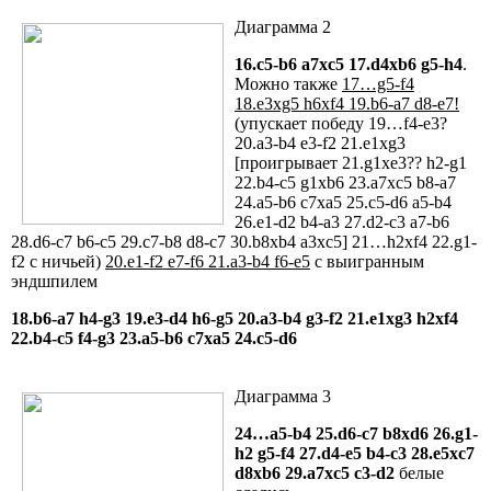
Диаграмма 2
16.c5-b6 a7xc5 17.d4xb6 g5-h4
.
Можно также
17…g5-f4
18.e3xg5 h6xf4 19.b6-a7 d8-e7!
(упускает победу 19…f4-e3?
20.a3-b4 e3-f2 21.e1xg3
[проигрывает 21.g1xe3?? h2-g1
22.b4-c5 g1xb6 23.a7xc5 b8-a7
24.a5-b6 c7xa5 25.c5-d6 a5-b4
26.e1-d2 b4-a3 27.d2-c3 a7-b6
28.d6-c7 b6-c5 29.c7-b8 d8-c7 30.b8xb4 a3xc5] 21…h2xf4 22.g1-
f2 с ничьей)
20.e1-f2 e7-f6 21.a3-b4 f6-e5
с выигранным
эндшпилем
18.b6-a7 h4-g3 19.e3-d4 h6-g5 20.a3-b4 g3-f2 21.e1xg3 h2xf4
22.b4-c5 f4-g3 23.a5-b6 c7xa5 24.c5-d6
Диаграмма 3
24…a5-b4 25.d6-c7 b8xd6 26.g1-
h2 g5-f4 27.d4-e5 b4-c3 28.e5xc7
d8xb6 29.a7xc5 c3-d2
белые