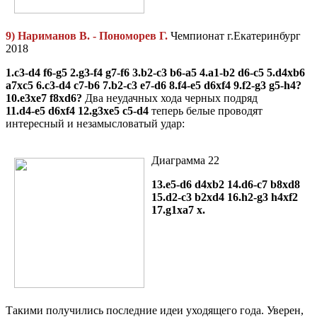
9) Нариманов В. - Пономорев Г.
Чемпионат г.Екатеринбург
2018
1.c3-d4 f6-g5 2.g3-f4 g7-f6 3.b2-c3 b6-a5 4.a1-b2 d6-c5 5.d4xb6
a7xc5 6.c3-d4 c7-b6 7.b2-c3 e7-d6 8.f4-e5 d6xf4 9.f2-g3 g5-h4?
10.e3xe7 f8xd6?
Два неудачных хода черных подряд
11.d4-e5 d6xf4 12.g3xe5 c5-d4
теперь белые проводят
интересный и незамысловатый удар:
Диаграмма 22
13.e5-d6 d4xb2 14.d6-c7 b8xd8
15.d2-c3 b2xd4 16.h2-g3 h4xf2
17.g1xa7 х.
Такими получились последние идеи уходящего года. Уверен,