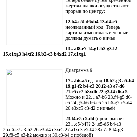
Теперь белые путем временной
жертвы шашки осуществляют
прорыв по центру:
12.b4-c5! d6xb4 13.d4-e5
неожиданный ход. Теперь
картина изменилась и черные
должны думать о ничье
13…d8-e7 14.g1-h2 g3-f2
15.e1xg3 h4xf2 16.b2-c3 b4xd2 17.c1xg1
Диаграмма 9
17…b6-a5
ед. ход
18.h2-g3 a5-b4
19.g1-f2 b4-c3 20.f2-e3 e7-d6
21.e5xc7 b8xd6 22.g3-f4 d6-c5
.
Можно и 22…a7-b6 23.f4-g5 d6-
e5 24.g5-h6 b6-c5 25.h6-g7 c5-d4
26.e3xc5 c3-d2 с ничьей
23.f4-e5 c5-d4
(проигрывает
23…c5-b4?? 24.e5-d6 b4-a3
25.d6-e7 a3-b2 26.e3-d4 c3xe5 27.a1xc3 e5-f4 28.e7-f8 f4-g3
29.f8-c5 g3-h2 можно и 30.c3-b4 с победой)