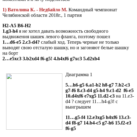
1) Ватолина К. - Недбайло М.
Командный чемпионат
Челябинской области 2018г., 1 партия
H2-A5 B6-H2
1.g3-h4
я не хотел давать возможность свободного
выдвижения шашек левого фланга, поэтому пошел
1…d6-e5 2.c3-d4?
слабый ход. Теперь черные не только
выводят свою отсталую шашку, но и загоняют белые шашку
на борт
2…e5xc3 3.b2xd4 f6-g5! 4.h4xf6 g7xc3 5.d2xb4
Диаграмма 1
5…h6-g5 6.a1-b2 h8-g7 7.b2-c3
g7-f6 8.c3-d4 g5-h4 9.c1-d2 f6-e5
10.d4xf6 e7xg5 11.d2-c3
на 11.e3-
d4 ? следует 11…h4-g3! с
выигрышем
11…g5-f4 12.e3xg5 h4xf6 13.c3-
d4 f8-g7 14.b4-c5 g7-h6 15.f2-e3
f6-g5