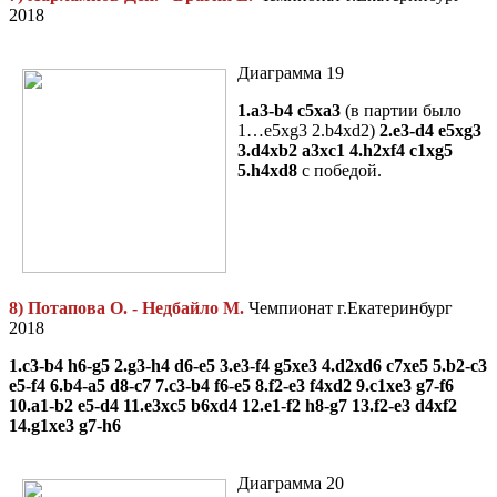
2018
Диаграмма 19
1.a3-b4 c5xa3
(в партии было
1…e5xg3 2.b4xd2)
2.e3-d4 e5xg3
3.d4xb2 a3xc1 4.h2xf4 c1xg5
5.h4xd8
с победой.
8) Потапова О. - Недбайло М.
Чемпионат г.Екатеринбург
2018
1.c3-b4 h6-g5 2.g3-h4 d6-e5 3.e3-f4 g5xe3 4.d2xd6 c7xe5 5.b2-c3
e5-f4 6.b4-a5 d8-c7 7.c3-b4 f6-e5 8.f2-e3 f4xd2 9.c1xe3 g7-f6
10.a1-b2 e5-d4 11.e3xc5 b6xd4 12.e1-f2 h8-g7 13.f2-e3 d4xf2
14.g1xe3 g7-h6
Диаграмма 20