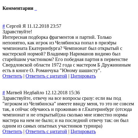
Комментарии
#
Сергей Я
11.12.2018 23:57
Здравствуйте!
Интересная подборка фрагментов и партий. Только
непонятно, как игрок из Челябинска попал в призёры
чемпионата Екатеринбурга? Чемпионат был открытый с
мастерской нормой? Владимир Нариманов видимо был
старейшим участником? Его победная партия в первенстве
Свердловской области 1972 года с мастером Б Дружининым
есть в книге О. Романчука "Юному шашисту".
Ответить
|
Ответить с цитатой
|
Цитировать
#
Матвей Недбайло
12.12.2018 15:36
Здравствуйте, отвечу на все вопросы сразу: если вы под
"игроком из Челябинска" имеете ввиду меня, то это не совсем
так, я сейчас обучаюсь и проживаю в г.Екатеринбург (отсюда
чемпионат и не открытый);на сколько мне известно нормы
мастера на нем не было; и на последний отвечу так: он был
одним из самых опытных участников турнира)
Ответить
|
Ответить с цитатой
|
Цитировать