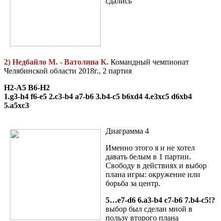
сдались
2) Недбайло М. - Ватолина К.
Командный чемпионат
Челябинской области 2018г., 2 партия
H2-A5 B6-H2
1.g3-h4 f6-e5 2.c3-b4 a7-b6 3.b4-c5 b6xd4 4.e3xc5 d6xb4
5.a5xc3
Диаграмма 4
Именно этого я и не хотел
давать белым в 1 партии.
Свободу в действиях и выбор
плана игры: окружение или
борьба за центр.
5…e7-d6 6.a3-b4 c7-b6 7.b4-c5!?
выбор был сделан мной в
пользу второго плана