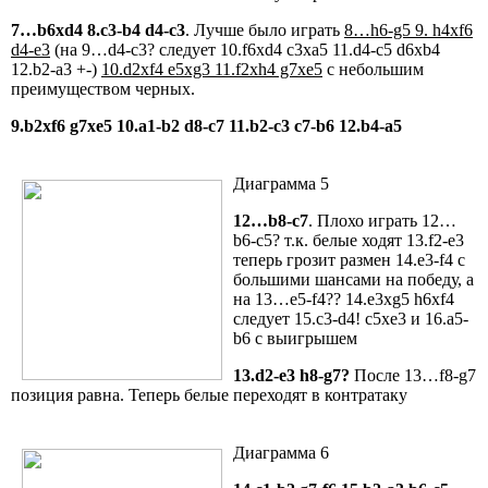
7…b6xd4 8.c3-b4 d4-c3
. Лучше было играть
8…h6-g5 9. h4xf6
d4-e3
(на 9…d4-c3? следует 10.f6xd4 c3xa5 11.d4-c5 d6xb4
12.b2-a3 +-)
10.d2xf4 e5xg3 11.f2xh4 g7xe5
с небольшим
преимуществом черных.
9.b2xf6 g7xe5 10.a1-b2 d8-c7 11.b2-c3 c7-b6 12.b4-a5
Диаграмма 5
12…b8-c7
. Плохо играть 12…
b6-c5? т.к. белые ходят 13.f2-e3
теперь грозит размен 14.e3-f4 с
большими шансами на победу, а
на 13…e5-f4?? 14.e3xg5 h6xf4
следует 15.c3-d4! c5xe3 и 16.a5-
b6 с выигрышем
13.d2-e3 h8-g7?
После 13…f8-g7
позиция равна. Теперь белые переходят в контратаку
Диаграмма 6