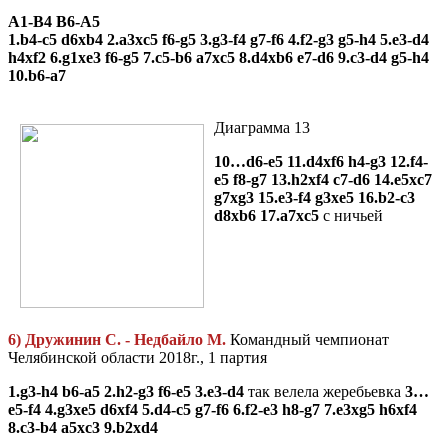
А1-В4 В6-А5
1.b4-c5 d6xb4 2.a3xc5 f6-g5 3.g3-f4 g7-f6 4.f2-g3 g5-h4 5.e3-d4
h4xf2 6.g1xe3 f6-g5 7.c5-b6 a7xc5 8.d4xb6 e7-d6 9.c3-d4 g5-h4
10.b6-a7
Диаграмма 13
10…d6-e5 11.d4xf6 h4-g3 12.f4-
e5 f8-g7 13.h2xf4 c7-d6 14.e5xc7
g7xg3 15.e3-f4 g3xe5 16.b2-c3
d8xb6 17.a7xc5
с ничьей
6) Дружинин С. - Недбайло М.
Командный чемпионат
Челябинской области 2018г., 1 партия
1.g3-h4 b6-a5 2.h2-g3 f6-e5 3.e3-d4
так велела жеребьевка
3…
e5-f4 4.g3xe5 d6xf4 5.d4-c5 g7-f6 6.f2-e3 h8-g7 7.e3xg5 h6xf4
8.c3-b4 a5xc3 9.b2xd4