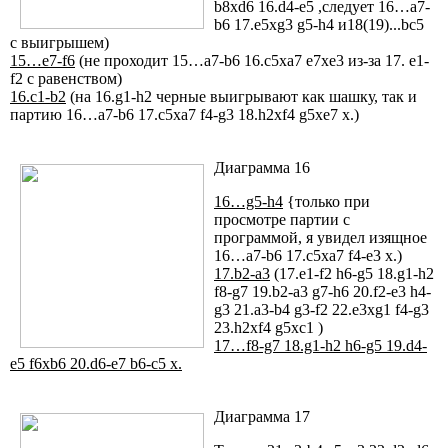
b8xd6 16.d4-e5 ,следует 16…a7-
b6 17.e5xg3 g5-h4 и18(19)...bc5
с выигрышем)
15…e7-f6
(не проходит 15…a7-b6 16.c5xa7 e7xe3 из-за 17. e1-
f2 с равенством)
16.c1-b2
(на 16.g1-h2 черные выигрывают как шашку, так и
партию 16…a7-b6 17.c5xa7 f4-g3 18.h2xf4 g5xe7 х.)
Диаграмма 16
16…g5-h4
{только при
просмотре партии с
программой, я увидел изящное
16…a7-b6 17.c5xa7 f4-e3 х.)
17.b2-a3
(17.e1-f2 h6-g5 18.g1-h2
f8-g7 19.b2-a3 g7-h6 20.f2-e3 h4-
g3 21.a3-b4 g3-f2 22.e3xg1 f4-g3
23.h2xf4 g5xc1 )
17…f8-g7 18.g1-h2 h6-g5 19.d4-
e5 f6xb6 20.d6-e7 b6-c5 х.
Диаграмма 17