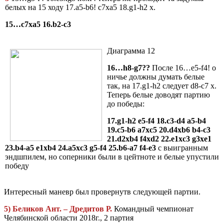
белых на 15 ходу 17.a5-b6! c7xa5 18.g1-h2 х.
15…c7xa5 16.b2-c3
Диаграмма 12
16…h8-g7??
После 16…e5-f4! о
ничье должны думать белые
так, на 17.g1-h2 следует d8-c7 х.
Теперь белые доводят партию
до победы:
17.g1-h2 e5-f4 18.c3-d4 a5-b4
19.c5-b6 a7xc5 20.d4xb6 b4-c3
21.d2xb4 f4xd2 22.e1xc3 g3xe1
23.b4-a5 e1xb4 24.a5xc3 g5-f4 25.b6-a7 f4-e3
с выигранным
эндшпилем, но соперники были в цейтноте и белые упустили
победу
Интересный маневр был провернутв следующей партии.
5) Беликов Ант. – Дредитов Р.
Командный чемпионат
Челябинской области 2018г., 2 партия