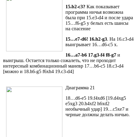
15.b2-c3?
Как показывает
программа ничья возможна
была при 15.e3-d4 и после удара
15…f6-g5 у белых есть шансы
на спасение
15…e7-d6! 16.h2-g3
. На 16.c3-d4
выигрывает 16…d6-c5 x.
16…a7-b6 17.g3-f4 f8-g7
и
выигрыш. Остается только сожалеть, что не проходит
интересный комбинационный маневр 17…b6-c5 18.c3-d4
[можно и 18.h6-g5 f6xh4 19.c3-d4]
Диаграмма 21
18…d6-e5 19.f4xd6 [19.d4xg5
e5xg3 20.h4xf2 h6xd2
необычный удар] 19…c5xe7 и
черные должны делать ничью.