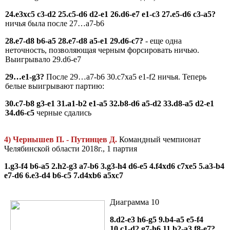
24.e3xc5 c3-d2 25.c5-d6 d2-e1 26.d6-e7 e1-c3 27.e5-d6 c3-a5?
ничья была после 27…a7-b6
28.e7-d8 b6-a5 28.e7-d8 a5-e1 29.d6-c7?
- еще одна
неточность, позволяющая черным форсировать ничью.
Выигрывало 29.d6-e7
29…e1-g3?
После 29…a7-b6 30.c7xa5 e1-f2 ничья. Теперь
белые выигрывают партию:
30.c7-b8 g3-e1 31.a1-b2 e1-a5 32.b8-d6 a5-d2 33.d8-a5 d2-e1
34.d6-c5
черные сдались
4) Чернышев П. - Путинцев Д.
Командный чемпионат
Челябинской области 2018г., 1 партия
1.g3-f4 b6-a5 2.h2-g3 a7-b6 3.g3-h4 d6-e5 4.f4xd6 c7xe5 5.a3-b4
e7-d6 6.e3-d4 b6-c5 7.d4xb6 a5xc7
Диаграмма 10
8.d2-e3 h6-g5 9.b4-a5 e5-f4
10.c1-d2 g7-h6 11.b2-a3 f8-e7?