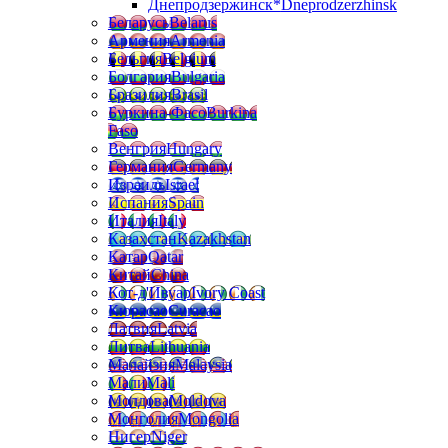
Днепродзержинск*
Dneprodzerzhinsk
Беларусь
Belarus
Армения
Armenia
Бельгия
Belgium
Болгария
Bulgaria
Бразилия
Brasil
Буркина-Фасо
Burkina
Faso
Венгрия
Hungary
Германия
Germany
Израиль
Israel
Испания
Spain
Италия
Italy
Казахстан
Kazakhstan
Катар
Qatar
Китай
China
Кот-д'Ивуар
Ivory Coast
Кюрасао
Curacao
Латвия
Latvia
Литва
Lithuania
Малайзия
Malaysia
Мали
Mali
Молдова
Moldova
Монголия
Mongolia
Нигер
Niger