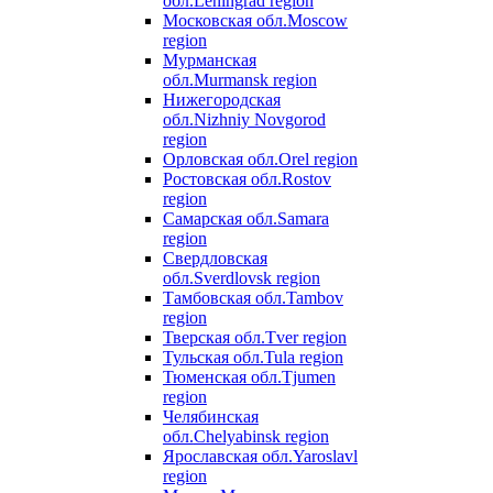
обл.
Leningrad region
Московская обл.
Moscow
region
Мурманская
обл.
Murmansk region
Нижегородская
обл.
Nizhniy Novgorod
region
Орловская обл.
Orel region
Ростовская обл.
Rostov
region
Самарская обл.
Samara
region
Свердловская
обл.
Sverdlovsk region
Тамбовская обл.
Tambov
region
Тверская обл.
Tver region
Тульская обл.
Tula region
Тюменская обл.
Tjumen
region
Челябинская
обл.
Chelyabinsk region
Ярославская обл.
Yaroslavl
region