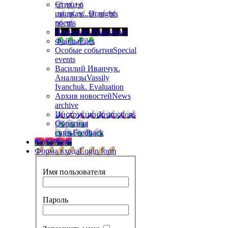
Стихи о
шашках...
Draughts
poems
Некрологи
Nekrology
Файлы
Files
Особые события
Special
events
Василий Иванчук.
Анализы
Vassily
Ivanchuk. Evaluation
Архив новостей
News
archive
Инструкции
Instructions
Обратная
связь
Feedback
Фото
Photo
Форма входа
Login form
Имя пользователя
Пароль