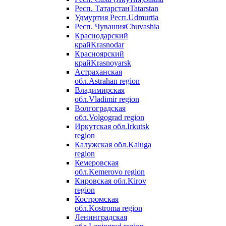
Респ. Татарстан
Tatarstan
Удмуртия Респ.
Udmurtia
Респ. Чувашия
Chuvashia
Краснодарский
край
Krasnodar
Красноярский
край
Krasnoyarsk
Астраханская
обл.
Astrahan region
Владимирская
обл.
Vladimir region
Волгоградская
обл.
Volgograd region
Иркутская обл.
Irkutsk
region
Калужская обл.
Kaluga
region
Кемеровская
обл.
Kemerovo region
Кировская обл.
Kirov
region
Костромская
обл.
Kostroma region
Ленинградская