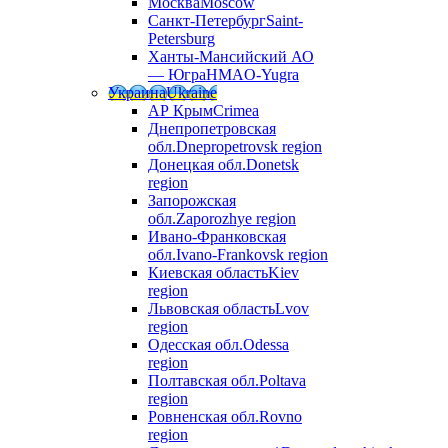
Москва
Moscow
Санкт-Петербург
Saint-
Petersburg
Ханты-Мансийский АО
— Югра
HMAO-Yugra
Украина
Ukraine
АР Крым
Crimea
Днепропетровская
обл.
Dnepropetrovsk region
Донецкая обл.
Donetsk
region
Запорожская
обл.
Zaporozhye region
Ивано-Франковская
обл.
Ivano-Frankovsk region
Киевская область
Kiev
region
Львовская область
Lvov
region
Одесская обл.
Odessa
region
Полтавская обл.
Poltava
region
Ровненская обл.
Rovno
region