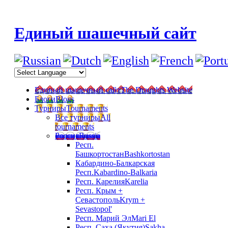
Единый шашечный сайт
Единый шашечный сайт
The Draughts Website
Блоги
Blogs
Турниры
Tournaments
Все турниры
All
tournaments
Россия
Russia
Респ.
Башкортостан
Bashkortostan
Кабардино-Балкарская
Респ.
Kabardino-Balkaria
Респ. Карелия
Karelia
Респ. Крым +
Севастополь
Krym +
Sevastopol'
Респ. Марий Эл
Mari El
Респ. Саха (Якутия)
Sakha