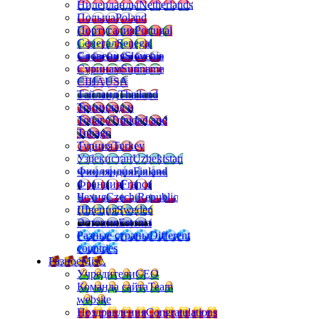
Нидерланды
Netherlands
Польша
Poland
Португалия
Portugal
Сенегал
Senegal
Словения
Slovenia
Суринам
Suriname
США
USA
Тайланд
Thailand
Тринидад и
Тобаго
Trinidad and
Tobago
Турция
Turkey
Узбекистан
Uzbekistan
Финляндия
Finland
Франция
France
Чехия
Czech Republic
Швеция
Sweden
Эстония
Estonia
Разные страны
Different
countries
Разное
Misc.
Учредители
CEO
Команда сайта
Team
website
Поздравления
Congratulations