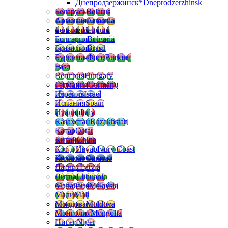
Днепродзержинск*
Dneprodzerzhinsk
Беларусь
Belarus
Армения
Armenia
Бельгия
Belgium
Болгария
Bulgaria
Бразилия
Brasil
Буркина-Фасо
Burkina
Faso
Венгрия
Hungary
Германия
Germany
Израиль
Israel
Испания
Spain
Италия
Italy
Казахстан
Kazakhstan
Катар
Qatar
Китай
China
Кот-д'Ивуар
Ivory Coast
Кюрасао
Curacao
Латвия
Latvia
Литва
Lithuania
Малайзия
Malaysia
Мали
Mali
Молдова
Moldova
Монголия
Mongolia
Нигер
Niger