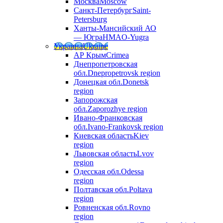
Москва
Moscow
Санкт-Петербург
Saint-
Petersburg
Ханты-Мансийский АО
— Югра
HMAO-Yugra
Украина
Ukraine
АР Крым
Crimea
Днепропетровская
обл.
Dnepropetrovsk region
Донецкая обл.
Donetsk
region
Запорожская
обл.
Zaporozhye region
Ивано-Франковская
обл.
Ivano-Frankovsk region
Киевская область
Kiev
region
Львовская область
Lvov
region
Одесская обл.
Odessa
region
Полтавская обл.
Poltava
region
Ровненская обл.
Rovno
region