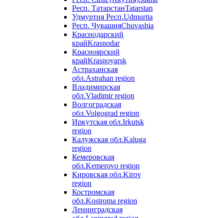
Респ. Татарстан
Tatarstan
Удмуртия Респ.
Udmurtia
Респ. Чувашия
Chuvashia
Краснодарский
край
Krasnodar
Красноярский
край
Krasnoyarsk
Астраханская
обл.
Astrahan region
Владимирская
обл.
Vladimir region
Волгоградская
обл.
Volgograd region
Иркутская обл.
Irkutsk
region
Калужская обл.
Kaluga
region
Кемеровская
обл.
Kemerovo region
Кировская обл.
Kirov
region
Костромская
обл.
Kostroma region
Ленинградская