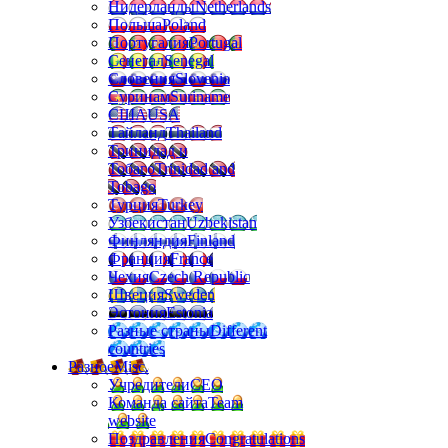
Нидерланды
Netherlands
Польша
Poland
Португалия
Portugal
Сенегал
Senegal
Словения
Slovenia
Суринам
Suriname
США
USA
Тайланд
Thailand
Тринидад и
Тобаго
Trinidad and
Tobago
Турция
Turkey
Узбекистан
Uzbekistan
Финляндия
Finland
Франция
France
Чехия
Czech Republic
Швеция
Sweden
Эстония
Estonia
Разные страны
Different
countries
Разное
Misc.
Учредители
CEO
Команда сайта
Team
website
Поздравления
Congratulations