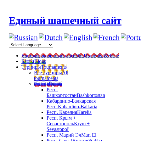
Единый шашечный сайт
Единый шашечный сайт
The Draughts Website
Блоги
Blogs
Турниры
Tournaments
Все турниры
All
tournaments
Россия
Russia
Респ.
Башкортостан
Bashkortostan
Кабардино-Балкарская
Респ.
Kabardino-Balkaria
Респ. Карелия
Karelia
Респ. Крым +
Севастополь
Krym +
Sevastopol'
Респ. Марий Эл
Mari El
Респ. Саха (Якутия)
Sakha