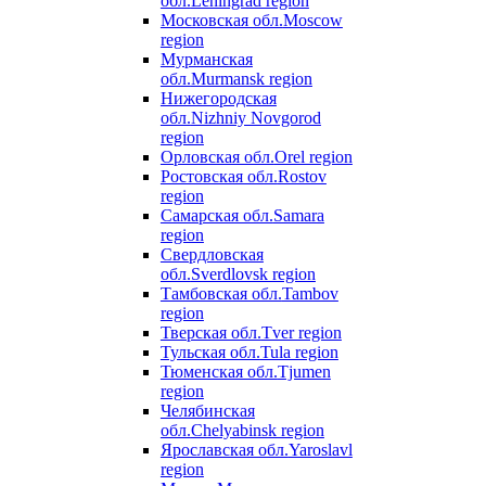
обл.
Leningrad region
Московская обл.
Moscow
region
Мурманская
обл.
Murmansk region
Нижегородская
обл.
Nizhniy Novgorod
region
Орловская обл.
Orel region
Ростовская обл.
Rostov
region
Самарская обл.
Samara
region
Свердловская
обл.
Sverdlovsk region
Тамбовская обл.
Tambov
region
Тверская обл.
Tver region
Тульская обл.
Tula region
Тюменская обл.
Tjumen
region
Челябинская
обл.
Chelyabinsk region
Ярославская обл.
Yaroslavl
region