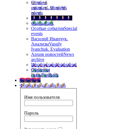
Стихи о
шашках...
Draughts
poems
Некрологи
Nekrology
Файлы
Files
Особые события
Special
events
Василий Иванчук.
Анализы
Vassily
Ivanchuk. Evaluation
Архив новостей
News
archive
Инструкции
Instructions
Обратная
связь
Feedback
Фото
Photo
Форма входа
Login form
Имя пользователя
Пароль