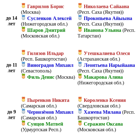
Гаврилов Борис
Николаева Сайаана
(Москва)
(Респ. Саха (Якутия))
до 14
Сусленков Алексей
Прокопьева Айыына
лет
(Нижегородская обл.)
(Респ. Саха (Якутия))
Шаров Дмитрий
Иванова Ульяна
(Респ.
(Московская обл.)
Татарстан)
Гилязов Ильдар
Утешкалиева Олеся
(Респ. Башкортостан)
(Астраханская обл.)
до 11
Виноградов Михаил
Леонтьева Нарыйаана
лет
(Севастополь)
(Респ. Саха (Якутия))
Филь Денис
(Москва)
Макарова Алина
(Нижегородская обл.)
Пыренков Никита
Короленко Ксения
(Самарская обл.)
(Свердловская обл.)
до 9
Чернозёмов Михаил
Хазеева Милана
(Респ.
лет
(Самарская обл.)
Башкортостан)
Сунцов Матвей
Серажим Оксана
(Удмуртская Респ.)
(Московская обл.)