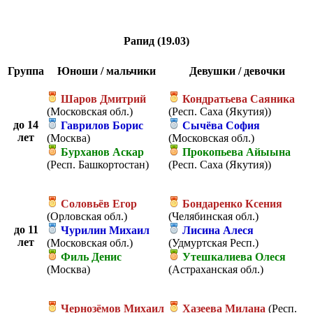
Рапид (19.03)
Группа
Юноши / мальчики
Девушки / девочки
Шаров Дмитрий
Кондратьева Саяника
(Московская обл.)
(Респ. Саха (Якутия))
до 14
Гаврилов Борис
Сычёва София
лет
(Москва)
(Московская обл.)
Бурханов Аскар
Прокопьева Айыына
(Респ. Башкортостан)
(Респ. Саха (Якутия))
Соловьёв Егор
Бондаренко Ксения
(Орловская обл.)
(Челябинская обл.)
до 11
Чурилин Михаил
Лисина Алеся
лет
(Московская обл.)
(Удмуртская Респ.)
Филь Денис
Утешкалиева Олеся
(Москва)
(Астраханская обл.)
Чернозёмов Михаил
Хазеева Милана
(Респ.