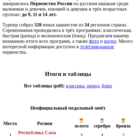
завершилось
Первенство России
по русским шашкам среди
мальчиков и девочек, юношей и девушек в трёх возрастных
группах:
до 9, 11 и 14 лет.
Турнир собрал
328
юных шашистов из
34
регионов страны.
Соревнования проводились в трёх программах: классическая,
быстрая (рапид) и молниеносная (блиц). Предлагаем вашему
вниманию итоги всех программ, а также
фото
и
видео
. Много
интересной информации доступно в
телеграм-канале
первенства.
Итоги и таблицы
Все таблицы (pdf)
:
классика
,
рапид
,
блиц
Неофициальный медальный зачёт
Место
Регион
золото
серебро
бронза
Республика Саха
1
3
4
2