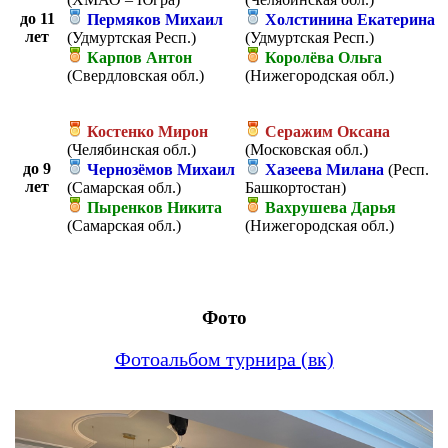
до 11
Пермяков Михаил
Холстинина Екатерина
лет
(Удмуртская Респ.)
(Удмуртская Респ.)
Карпов Антон
Королёва Ольга
(Свердловская обл.)
(Нижегородская обл.)
Костенко Мирон
Серажим Оксана
(Челябинская обл.)
(Московская обл.)
до 9
Чернозёмов Михаил
Хазеева Милана
(Респ.
лет
(Самарская обл.)
Башкортостан)
Пыренков Никита
Вахрушева Дарья
(Самарская обл.)
(Нижегородская обл.)
Фото
Фотоальбом турнира (вк)