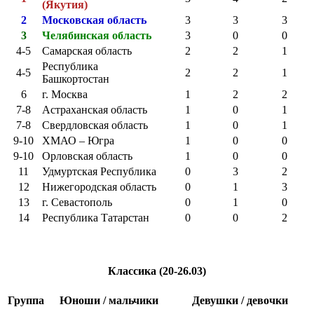
(Якутия)
2
Московская область
3
3
3
3
Челябинская область
3
0
0
4-5
Самарская область
2
2
1
Республика
4-5
2
2
1
Башкортостан
6
г. Москва
1
2
2
7-8
Астраханская область
1
0
1
7-8
Свердловская область
1
0
1
9-10
ХМАО – Югра
1
0
0
9-10
Орловская область
1
0
0
11
Удмуртская Республика
0
3
2
12
Нижегородская область
0
1
3
13
г. Севастополь
0
1
0
14
Республика Татарстан
0
0
2
Классика (20-26.03)
Группа
Юноши / мальчики
Девушки / девочки