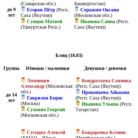
(Самарская обл.)
Башкортостан)
до 9
Егоров Пётр
(Респ.
Серажим Оксана
лет
Саха (Якутия))
(Московская обл.)
Сунцов Матвей
Иванова Саина
(Респ.
(Удмуртская Респ.)
Саха (Якутия))
Блиц (18.03)
Группа
Юноши / мальчики
Девушки / девочки
Ломинцев
Кондратьева Саяника
Александр
(Московская
(Респ. Саха (Якутия))
обл.)
Прокопьева Айыына
до 14
Гаврилов Борис
(Респ. Саха (Якутия))
лет
(Москва)
Иванова Ульяна
(Респ.
Сухович Георгий
Татарстан)
(Московская обл.)
Сусидко Алексей
Бондаренко Ксения
(ХМАО – Югра)
(Челябинская обл.)