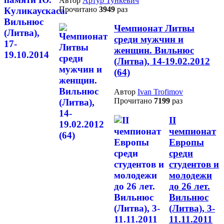
Автор
Артур Тункевич
Прочитано
3949
раз
Чемпионат Литвы
среди мужчин и
женщин. Вильнюс
(Литва), 14-19.02.2012
(64)
Автор
Ivan Trofimov
Прочитано
7199
раз
II
чемпионат
Европы
среди
студентов и
молодежи
до 26 лет.
Вильнюс
(Литва), 3-
11.11.2011