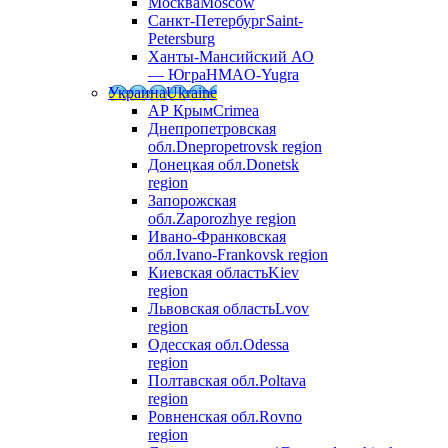
Москва
Moscow
Санкт-Петербург
Saint-
Petersburg
Ханты-Мансийский АО
— Югра
HMAO-Yugra
Украина
Ukraine
АР Крым
Crimea
Днепропетровская
обл.
Dnepropetrovsk region
Донецкая обл.
Donetsk
region
Запорожская
обл.
Zaporozhye region
Ивано-Франковская
обл.
Ivano-Frankovsk region
Киевская область
Kiev
region
Львовская область
Lvov
region
Одесская обл.
Odessa
region
Полтавская обл.
Poltava
region
Ровненская обл.
Rovno
region