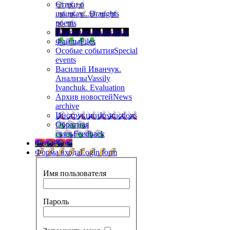
Стихи о
шашках...
Draughts
poems
Некрологи
Nekrology
Файлы
Files
Особые события
Special
events
Василий Иванчук.
Анализы
Vassily
Ivanchuk. Evaluation
Архив новостей
News
archive
Инструкции
Instructions
Обратная
связь
Feedback
Фото
Photo
Форма входа
Login form
Имя пользователя
Пароль