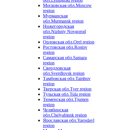
обл.
Leningrad region
Московская обл.
Moscow
region
Мурманская
обл.
Murmansk region
Нижегородская
обл.
Nizhniy Novgorod
region
Орловская обл.
Orel region
Ростовская обл.
Rostov
region
Самарская обл.
Samara
region
Свердловская
обл.
Sverdlovsk region
Тамбовская обл.
Tambov
region
Тверская обл.
Tver region
Тульская обл.
Tula region
Тюменская обл.
Tjumen
region
Челябинская
обл.
Chelyabinsk region
Ярославская обл.
Yaroslavl
region