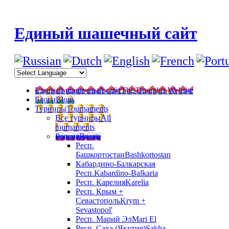
Единый шашечный сайт
Единый шашечный сайт
The Draughts Website
Блоги
Blogs
Турниры
Tournaments
Все турниры
All
tournaments
Россия
Russia
Респ.
Башкортостан
Bashkortostan
Кабардино-Балкарская
Респ.
Kabardino-Balkaria
Респ. Карелия
Karelia
Респ. Крым +
Севастополь
Krym +
Sevastopol'
Респ. Марий Эл
Mari El
Респ. Саха (Якутия)
Sakha