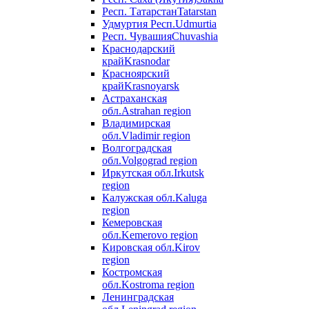
Респ. Татарстан
Tatarstan
Удмуртия Респ.
Udmurtia
Респ. Чувашия
Chuvashia
Краснодарский
край
Krasnodar
Красноярский
край
Krasnoyarsk
Астраханская
обл.
Astrahan region
Владимирская
обл.
Vladimir region
Волгоградская
обл.
Volgograd region
Иркутская обл.
Irkutsk
region
Калужская обл.
Kaluga
region
Кемеровская
обл.
Kemerovo region
Кировская обл.
Kirov
region
Костромская
обл.
Kostroma region
Ленинградская