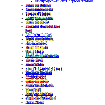
Днепродзержинск*
Dneprodzerzhinsk
Беларусь
Belarus
Армения
Armenia
Бельгия
Belgium
Болгария
Bulgaria
Бразилия
Brasil
Буркина-Фасо
Burkina
Faso
Венгрия
Hungary
Германия
Germany
Израиль
Israel
Испания
Spain
Италия
Italy
Казахстан
Kazakhstan
Катар
Qatar
Китай
China
Кот-д'Ивуар
Ivory Coast
Кюрасао
Curacao
Латвия
Latvia
Литва
Lithuania
Малайзия
Malaysia
Мали
Mali
Молдова
Moldova
Монголия
Mongolia
Нигер
Niger