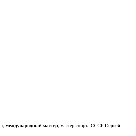
ст,
ме­жду­на­род­ный мастер
, мастер спорта СССР
Сергей