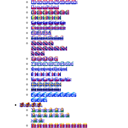
Нидерланды
Netherlands
Польша
Poland
Португалия
Portugal
Сенегал
Senegal
Словения
Slovenia
Суринам
Suriname
США
USA
Тайланд
Thailand
Тринидад и
Тобаго
Trinidad and
Tobago
Турция
Turkey
Узбекистан
Uzbekistan
Финляндия
Finland
Франция
France
Чехия
Czech Republic
Швеция
Sweden
Эстония
Estonia
Разные страны
Different
countries
Разное
Misc.
Учредители
CEO
Команда сайта
Team
website
Поздравления
Congratulations