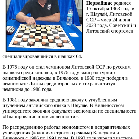
Норвайшас
родился
15 октября 1963 года в
г. Шяуляй, Литовской
ССР – умер 24 июня
2023 года. Советский и
Литовский спортсмен,
специализировавшийся в шашках 64.
В 1975 году он стал чемпионом Литовской ССР по русским
шашкам среди юношей, в 1976 году выиграл турнир
олимпийской надежды в Вильнюсе, в 1980 году победил в
чемпионате Литвы среди взрослых и сохранял титул
чемпиона до 1988 года.
В 1981 году закончил среднюю школу с углубленным
изучением английского языка в Шяуляе. В Вильнюсском
университете окончил факультет экономики по специальности
«Планирование промышленности».
По распределению работал экономистом в исправительных
учреждениях (колониях строгого режима) Капсукаса и
Вильнюса с 1986 по 1991 годы. В 1992 году учредил частное