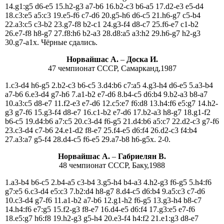
14.g1:g5 d6-e5 15.h2-g3 a7-b6 16.b2-c3 b6-a5 17.d2-e3 e5-d4
18.c3:e5 a5:c3 19.e5-f6 c7-d6 20.g5-h6 d6-c5 21.h6-g7 c5-b4
22.a3:c5 c3-b2 23.g7-f8 b2-c1 24.g3-f4 d8-c7 25.f6-e7 c1-b2
26.e7-f8 h8-g7 27.f8:h6 b2-a3 28.d8:a5 a3:h2 29.h6-g7 h2-g3
30.g7-a1x. Чёрные сдались.
Норвайшас A.
–
Доска И.
47 чемпионат СССР, Самарканд,1987
1.c3-d4 h6-g5 2.b2-c3 b6-c5 3.d4:b6 c7:a5 4.g3-h4 d6-e5 5.a3-b4
a7-b6 6.e3-d4 g7-h6 7.a1-b2 e7-d6 8.b4-c5 d6:b4 9.b2-a3 b8-a7
10.a3:c5 d8-e7 11.f2-e3 e7-d6 12.c5:e7 f6:d8 13.h4:f6 e5:g7 14.h2-
g3 g7-f6 15.g3-f4 d8-e7 16.c1-b2 e7-d6 17.b2-a3 h8-g7 18.g1-f2
b6-c5 19.d4:b6 a7:c5 20.c3-d4 f6-g5 21.d4:b6 a5:c7 22.d2-c3 g7-f6
23.c3-d4 c7-b6 24.e1-d2 f8-e7 25.f4-e5 d6:f4 26.d2-c3 f4:b4
27.a3:a7 g5-f4 28.d4-c5 f6-e5 29.a7-b8 h6-g5х. 2-0.
Норвайшас A.
–
Габриелян В.
48 чемпионат СССР, Баку,1988
1.a3-b4 b6-c5 2.b4-a5 c3-b4 3.g5-h4 b4-a3 4.h2-g3 f6-g5 5.h4:f6
g7:e5 6.c3-d4 e5:c3 7.b2:d4 h8-g7 8.d4-c5 d6:b4 9.a5:c3 c7-d6
10.c3-d4 g7-f6 11.a1-b2 a7-b6 12.g1-h2 f6-g5 13.g3-h4 b8-c7
14.h4:f6 e7:g5 15.f2-g3 f8-e7 16.d4-e5 d6:f4 17.g3:e5 e7-f6
18.e5:g7 h6:f8 19.h2-g3 g5-h4 20.e3-f4 h4:f2 21.e1:g3 d8-e7