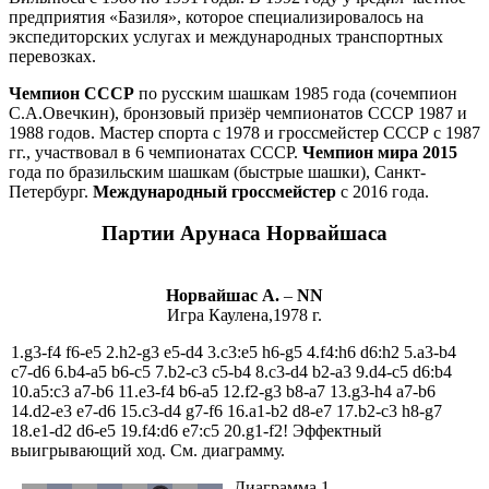
предприятия «Базиля», которое специализировалось на
экспедиторских услугах и международных транспортных
перевозках.
Чемпион СССР
по русским шашкам 1985 года (сочемпион
С.А.Овечкин), бронзовый призёр чемпионатов СССР 1987 и
1988 годов. Мастер спорта с 1978 и гроссмейстер СССР с 1987
гг., участвовал в 6 чемпионатах СССР.
Чемпион мира 2015
года по бразильским шашкам (быстрые шашки), Санкт-
Петербург.
Международный гроссмейстер
с 2016 года.
Партии Арунаса Норвайшаса
Норвайшас А.
–
NN
Игра Каулена,1978 г.
1.g3-f4 f6-e5 2.h2-g3 e5-d4 3.c3:e5 h6-g5 4.f4:h6 d6:h2 5.a3-b4
c7-d6 6.b4-a5 b6-c5 7.b2-c3 c5-b4 8.c3-d4 b2-a3 9.d4-c5 d6:b4
10.a5:c3 a7-b6 11.e3-f4 b6-a5 12.f2-g3 b8-a7 13.g3-h4 a7-b6
14.d2-e3 e7-d6 15.c3-d4 g7-f6 16.a1-b2 d8-e7 17.b2-c3 h8-g7
18.e1-d2 d6-e5 19.f4:d6 e7:c5 20.g1-f2! Эффектный
выигрывающий ход. См. диаграмму.
Диаграмма 1