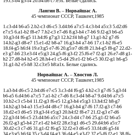
19.c3-b4 g5-f4 20.b4:d6 c7:e5x. Белые сдались.
Лангин В.
–
Норвайшас А.
45 чемпионат СССР, Ташкент,1985
1.c3-d4 b6-a5 2.b2-c3 d6-c5 3.d4:b6 a7:c5 4.c3-b4 a5:c3 5.d2:d6
e7:c5 6.a1-b2 f8-e7 7.b2-c3 e7-d6 8.g3-h4 c7-b6 9.f2-g3 b6-a5
10.g3-f4 f6-g5 11.h4:f6 g7:g3 12.h2:f4 h8-g7 13.g1-h2 g7-f6
14.h2-g3 d8-e7 15.e1-d2 b8-a7 16.g3-h4 a7-b6 17.c1-b2 f6-e5
18.f4-g5 h6:f4 19.e3:g5 e7-f6 20.g5:e7 d6:f8 21.h4-g5 f8-g7 22.d2-
e3 g7-h6 23.e3-f4 e5:g3 24.g5-f6 g3-f2 25.f6-e7 f2-g1 26.e7-d8 g1-
h2 27.d8-h4 h2-e5 28.h4-e1 c5-d4 29.e1-f2 b6-c5 30.f2-g1 h6-g5
31.g1-h2 e5-h8 32.c3:e5 h8:a1x. Белые сдались.
Норвайшас А.
–
Хвостов Л.
45 чемпионат СССР, Ташкент,1985
1.a3-b4 d6-c5 2.b4:d6 e7-c5 3.c3-d4 f6-g5 4.b2-c3 g7-f6 5.g3-f4
b6-a5 6.d4:b6 a7:c5 7.a1-b2 c7-d6 8.c3-d4 b8-a7 9.d4:b6 a7:c5
10.b2-c3 c5-b4 11.f2-g3 f6-e5 12.g3-h4 e5:g3 13.h4:f2 h8-g7
14.h2-g3 b4-a3 15.e3-d4 d8-c7 16.g3-h4 g7-f6 17.f2-g3 c7-b6
18.d2-e3 d6-e5 19.g3-f4 e5:g3 20.h4:f2 f8-e7 21.f2-g3 e7-d6
22.g3-f4 b6-c5 23.d4:b6 a5:c7 24.c3-d4 c7-b6 25.g1-f2 b6-a5
26.f2-g3 g5-h4 27.e1-d2 h4:f2 28.e3:g1 d6-c5 29.d4:b6 a5:c7
30.d2-c3 c7-d6 31.g1-f2 f6-g5 32.f2-e3 d6-e5 33.f4:d6 g5-f4
34.e3:g5 h6:f4 35.c3-d4 f4-g3 36.d4-e5 g3-f2 37.e5-f6 f2-e1 38.f6-