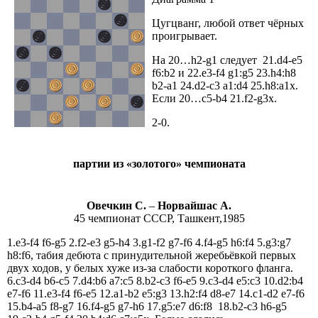
Цугцванг, любой ответ чёрных
проигрывает.
На 20…h2-g1 следует 21.d4-e5
f6:b2 и 22.e3-f4 g1:g5 23.h4:h8
b2-a1 24.d2-c3 a1:d4 25.h8:a1x.
Если 20…c5-b4 21.f2-g3x.
2-0.
партии из «золотого» чемпионата
Овечкин С.
–
Норвайшас А.
45 чемпионат СССР, Ташкент,1985
1.e3-f4 f6-g5 2.f2-e3 g5-h4 3.g1-f2 g7-f6 4.f4-g5 h6:f4 5.g3:g7
h8:f6, табия дебюта c принудительной жеребьёвкой первых
двух ходов, у белых хуже из-за слабости короткого фланга.
6.c3-d4 b6-c5 7.d4:b6 a7:c5 8.b2-c3 f6-e5 9.c3-d4 e5:c3 10.d2:b4
e7-f6 11.e3-f4 f6-e5 12.a1-b2 e5:g3 13.h2:f4 d8-e7 14.c1-d2 e7-f6
15.b4-a5 f8-g7 16.f4-g5 g7-h6 17.g5:e7 d6:f8 18.b2-c3 h6-g5