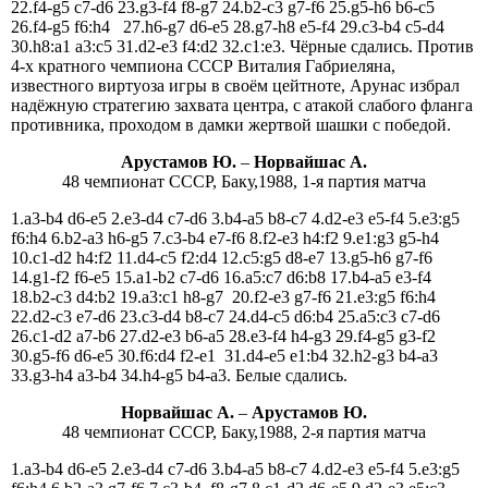
22.f4-g5 с7-d6 23.g3-f4 f8-g7 24.b2-c3 g7-f6 25.g5-h6 b6-c5
26.f4-g5 f6:h4 27.h6-g7 d6-e5 28.g7-h8 e5-f4 29.c3-b4 c5-d4
30.h8:a1 a3:c5 31.d2-e3 f4:d2 32.c1:e3. Чёрные сдались. Против
4-х кратного чемпиона СССР Виталия Габриеляна,
известного виртуоза игры в своём цейтноте, Арунас избрал
надёжную стратегию захвата центра, с атакой слабого фланга
противника, проходом в дамки жертвой шашки с победой.
Арустамов Ю.
–
Норвайшас A.
48 чемпионат СССР, Баку,1988, 1-я партия матча
1.a3-b4 d6-e5 2.e3-d4 c7-d6 3.b4-a5 b8-c7 4.d2-e3 e5-f4 5.e3:g5
f6:h4 6.b2-a3 h6-g5 7.c3-b4 e7-f6 8.f2-e3 h4:f2 9.e1:g3 g5-h4
10.c1-d2 h4:f2 11.d4-c5 f2:d4 12.c5:g5 d8-e7 13.g5-h6 g7-f6
14.g1-f2 f6-e5 15.a1-b2 c7-d6 16.a5:c7 d6:b8 17.b4-a5 e3-f4
18.b2-c3 d4:b2 19.a3:c1 h8-g7 20.f2-e3 g7-f6 21.e3:g5 f6:h4
22.d2-c3 e7-d6 23.c3-d4 b8-c7 24.d4-c5 d6:b4 25.a5:c3 c7-d6
26.c1-d2 a7-b6 27.d2-e3 b6-a5 28.е3-f4 h4-g3 29.f4-g5 g3-f2
30.g5-f6 d6-e5 30.f6:d4 f2-e1 31.d4-e5 e1:b4 32.h2-g3 b4-a3
33.g3-h4 a3-b4 34.h4-g5 b4-a3. Белые сдались.
Норвайшас A.
–
Арустамов Ю.
48 чемпионат СССР, Баку,1988, 2-я партия матча
1.a3-b4 d6-e5 2.e3-d4 c7-d6 3.b4-a5 b8-c7 4.d2-e3 e5-f4 5.e3:g5