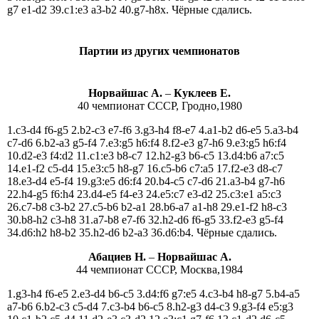
g7 e1-d2 39.c1:e3 a3-b2 40.g7-h8х. Чёрные сдались.
Партии из других чемпионатов
Норвайшас А.
–
Куклеев Е.
40 чемпионат СССР, Гродно,1980
1.c3-d4 f6-g5 2.b2-c3 e7-f6 3.g3-h4 f8-e7 4.a1-b2 d6-e5 5.a3-b4
c7-d6 6.b2-a3 g5-f4 7.e3:g5 h6:f4 8.f2-e3 g7-h6 9.e3:g5 h6:f4
10.d2-e3 f4:d2 11.c1:e3 b8-c7 12.h2-g3 b6-c5 13.d4:b6 a7:c5
14.e1-f2 c5-d4 15.e3:c5 h8-g7 16.c5-b6 c7:a5 17.f2-e3 d8-c7
18.e3-d4 e5-f4 19.g3:e5 d6:f4 20.b4-c5 c7-d6 21.a3-b4 g7-h6
22.h4-g5 f6:h4 23.d4-e5 f4-e3 24.e5:c7 e3-d2 25.c3:e1 a5:c3
26.c7-b8 c3-b2 27.c5-b6 b2-a1 28.b6-a7 a1-h8 29.e1-f2 h8-c3
30.b8-h2 c3-h8 31.a7-b8 e7-f6 32.h2-d6 f6-g5 33.f2-e3 g5-f4
34.d6:h2 h8-b2 35.h2-d6 b2-a3 36.d6:b4. Чёрные сдались.
Абациев Н.
–
Норвайшас А.
44 чемпионат СССР, Москва,1984
1.g3-h4 f6-e5 2.e3-d4 b6-c5 3.d4:f6 g7:e5 4.c3-b4 h8-g7 5.b4-a5
a7-b6 6.b2-c3 c5-d4 7.c3-b4 b6-c5 8.h2-g3 d4-c3 9.g3-f4 e5:g3