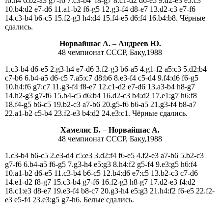
f6:h4 6.b2-a3 g7-f6 7.c3-b4 f8-g7 8.c1-d2 d6-e5 9.d2-e3 e5:c3
10.b4:d2 e7-d6 11.a1-b2 f6-g5 12.g3-f4 d8-e7 13.d2-c3 e7-f6
14.c3-b4 b6-c5 15.f2-g3 h4:d4 15.f4-e5 d6:f4 16.b4:b8. Чёрные
сдались.
Норвайшас A.
–
Андреев Ю.
48 чемпионат СССР, Баку,1988
1.c3-b4 d6-e5 2.g3-h4 e7-d6 3.f2-g3 b6-a5 4.g1-f2 a5:c3 5.d2:b4
c7-b6 6.b4-a5 d6-c5 7.a5:c7 d8:b6 8.e3-f4 c5-d4 9.f4:d6 f6-g5
10.h4:f6 g7:c7 11.g3-f4 f8-e7 12.c1-d2 e7-d6 13.a3-b4 h8-g7
14.h2-g3 g7-f6 15.b4-c5 d6:b4 16.d2-c3 b4:d2 17.e1:g7 h6:f8
18.f4-g5 b6-c5 19.b2-c3 a7-b6 20.g5-f6 b6-a5 21.g3-f4 b8-a7
22.a1-b2 c5-b4 23.f2-e3 b4:d2 24.e3:c1. Чёрные сдались.
Хамелис Б.
–
Норвайшас A.
48 чемпионат СССР, Баку,1988
1.c3-b4 b6-c5 2.e3-d4 c5:e3 3.d2:f4 f6-e5 4.f2-e3 a7-b6 5.b2-c3
g7-f6 6.b4-a5 f6-g5 7.g3-h4 e5:g3 8.h4:f2 g5-f4 9.e3:g5 h6:f4
10.a1-b2 d6-e5 11.c3-b4 b6-c5 12.b4:d6 e7:c5 13.b2-c3 c7-d6
14.e1-d2 f8-g7 15.c3-b4 g7-f6 16.f2-g3 h8-g7 17.d2-e3 f4:d2
18.c1:e3 d8-e7 19.e3-f4 b8-c7 20.g3-h4 e5:g3 21.h4:f2 f6-e5 22.f2-
e3 e5-f4 23.e3:g5 g7-h6. Белые сдались.