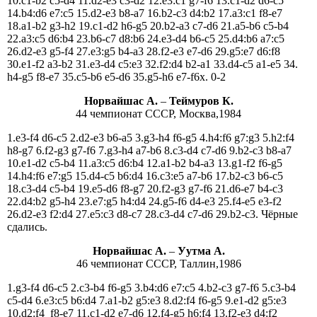
10.c1-b2 c5-d4 11.d2-e3 c3-d2 12.e3:c1 g7-f6 13.c1-d2 d6-c5
14.b4:d6 e7:c5 15.d2-e3 b8-a7 16.b2-c3 d4:b2 17.a3:c1 f8-e7
18.a1-b2 g3-h2 19.c1-d2 h6-g5 20.b2-a3 c7-d6 21.a5-b6 c5-b4
22.a3:c5 d6:b4 23.b6-c7 d8:b6 24.e3-d4 b6-c5 25.d4:b6 a7:c5
26.d2-e3 g5-f4 27.e3:g5 b4-a3 28.f2-e3 e7-d6 29.g5:e7 d6:f8
30.e1-f2 a3-b2 31.e3-d4 c5:e3 32.f2:d4 b2-a1 33.d4-c5 a1-e5 34.
h4-g5 f8-e7 35.c5-b6 e5-d6 35.g5-h6 e7-f6х. 0-2
Норвайшас А.
–
Теймуров К.
44 чемпионат СССР, Москва,1984
1.e3-f4 d6-c5 2.d2-e3 b6-a5 3.g3-h4 f6-g5 4.h4:f6 g7:g3 5.h2:f4
h8-g7 6.f2-g3 g7-f6 7.g3-h4 a7-b6 8.c3-d4 c7-d6 9.b2-c3 b8-a7
10.e1-d2 c5-b4 11.a3:c5 d6:b4 12.a1-b2 b4-a3 13.g1-f2 f6-g5
14.h4:f6 e7:g5 15.d4-c5 b6:d4 16.c3:e5 a7-b6 17.b2-c3 b6-c5
18.c3-d4 c5-b4 19.e5-d6 f8-g7 20.f2-g3 g7-f6 21.d6-e7 b4-c3
22.d4:b2 g5-h4 23.e7:g5 h4:d4 24.g5-f6 d4-e3 25.f4-e5 e3-f2
26.d2-e3 f2:d4 27.e5:c3 d8-c7 28.c3-d4 c7-d6 29.b2-c3. Чёрные
сдались.
Норвайшас A.
–
Уутма А.
46 чемпионат СССР, Таллин,1986
1.g3-f4 d6-c5 2.c3-b4 f6-g5 3.b4:d6 e7:c5 4.b2-c3 g7-f6 5.c3-b4
c5-d4 6.e3:c5 b6:d4 7.a1-b2 g5:e3 8.d2:f4 f6-g5 9.e1-d2 g5:e3
10.d2:f4 f8-e7 11.c1-d2 e7-d6 12.f4-g5 h6:f4 13.f2-e3 d4:f2