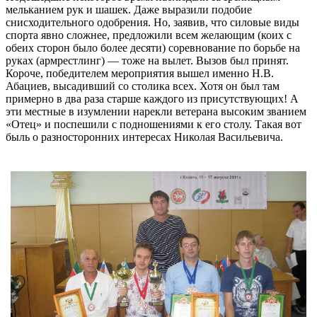
мельканием рук и шашек. Даже выразили подобие
снисходительного одобрения. Но, заявив, что силовые виды
спорта явно сложнее, предложили всем желающим (коих с
обеих сторон было более десяти) соревнование по борьбе на
руках (армрестлинг) — тоже на вылет. Вызов был принят.
Короче, победителем мероприятия вышел именно Н.В.
Абациев, высадивший со столика всех. Хотя он был там
примерно в два раза старше каждого из присутствующих! А
эти местные в изумлении нарекли ветерана высоким званием
«Отец» и поспешили с подношениями к его столу. Такая вот
быль о разносторонних интересах Николая Васильевича.