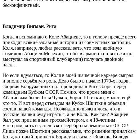
бесконфликтный.
Владимир Вигман
, Рига
Когда я вспоминаю о Коле Абациеве, то в голову прежде всего
приходят всякие забавные истории из совместных застолий.
Коля, например, любил рассказывать, что взял двойную
фамилию Абациев-Мелехин, чтобы в армии (а он всю жизнь
выступал за спортивный клуб армии) получать двойной
паек…
Но если вдуматься, то Коля в моей шашечной карьере сыграл
и вполне серьёзную роль. Дело было в начале 1970-х годов,
сборная Вооруженных сил проводила в Риге сборы перед
командным Кубком СССР. Помню, что кроме меня с
Абациевым были Толя Чулков, Борис Шкиткин, может, ещё
кто-то. И вот перед отъездом на Кубок Шкиткин объявил
состав нашей команды. Неожиданно выяснилось, что в
русские шашки буду играть я, а не Коля. Как так? Абациев
был уже признанным гроссмейстером, а я 18-летним
мастером, хоть и успел взять серебро на чемпионате СССР.
Лишь позже Шкиткин рассказал мне, что решение принял сам
Коля, который пришёл к Борису и сказал: «Знаешь, Володя