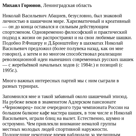
Михаил Горюнов
, Ленинградская область
Николай Васильевич Абациев, безусловно, был знаковой
личностью в шашечном мире. Харизматичный и креативный
— он до конца оставался и сильным действующим
спортсменом. Одновременно философский и практический
подход к жизни он распространял и на свои любимые шашки.
Подобно Р.Фишеру и Д.Бронштейну в шахматах Николай
Васильевич предложил (более полувека назад, как он мне
говорил), а затем и во многом способствовал реализации
революционной идеи нынешних современных русских шашек
— с жеребьёвкой начальных ходов (с 1984г.) и позиций (с
1995г.).
Много важных интересных партий мы с ним сыграли в
разных турнирах.
Запомнился мне и такой забавный около шашечный эпизод.
На рубеже веков в знаменитом Адлерском пансионате
«Черноморец» после очередного тура чемпионата России на
большом балконе кафе мастера шашек, в том числе и Николай
Васильевич, играли блиц на вылет. Естественно, шумно и
остроумно. Чем привлекли внимание немалой группы
местных молодых людей спортивной наружности.
Подошедшие некоторое время наблюдали за зрелищным