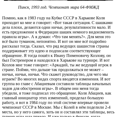
Пинск, 1993 год. Чемпионат мира 64-ФМЖД
Помню, как в 1983 году на Кубке СССР в Харькове Коля
приходит ко мне и говорит: «Вот такая ситуация. С шашками
дела плохи, делаются одни ничьи, результативности мало. И
есть предложение к Федерации шашек немного видоизменить
правила игры». А я думаю: «Что там менять?». Для меня это
всё было туманом, непонятно. И вот он мне всё подробно
рассказал тогда. Сказал, что ряд ведущих шашистов страны
поддерживает эту идею и подписали соответствующее
обращение. Я тогда пошёл к Ивану Пименовичу Козлову, он
был Гостренером и находился в Харькове на турнире. И вот
Козлов мне тоже говорит: «Аркадий, ты же ведущий игрок в
стране. Пойми, что дальше так продолжаться не может –
ничьи, ничьи, ничьи. Что скажет руководство, для чего мы
играем? Во многих видах спорта вводятся изменения. И вот
группа во главе с Абациевым составили таблицы начальных
ходов для обострения игры». В общем они меня тогда
убедили, я тоже подписал это обращение. Коля Абациев, как
главный инициатор этих изменений, проделал большую
работу, и вот в 1984 году по этой системе впервые провели
чемпионат СССР в Москве. Мы с Колей в нём поделили 2-4
места, но у него самого, хоть он и составлял эти таблицы, весь
турнир игра шла тяжело. И уже только в финале, когда