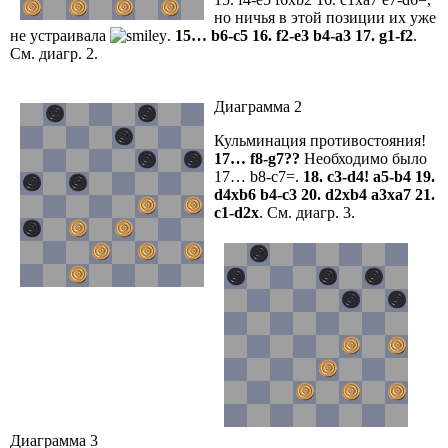
но ничья в этой позиции их уже
не устраивала
.
15… b6-c5 16. f2-e3 b4-а3 17. g1-f2
.
См. диагр. 2.
Диаграмма 2
Кульминация противостояния!
17… f8-g7??
Необходимо было
17… b8-c7=.
18. с3-d4! а5-b4 19.
d4xb6 b4-c3 20. d2xb4 а3ха7 21.
c1-d2х
. См. диагр. 3.
Диаграмма 3