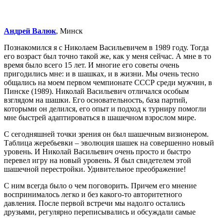
Андрей Валюк
, Минск
Познакомился я с Николаем Васильевичем в 1989 году. Тогда
его возраст был точно такой же, как у меня сейчас. А мне в то
время было всего 15 лет. И многие его советы очень
пригодились мне: и в шашках, и в жизни. Мы очень тесно
общались на моем первом чемпионате СССР среди мужчин, в
Пинске (1989). Николай Васильевич отличался особым
взглядом на шашки. Его основательность, база партий,
которыми он делился, его опыт и подход к турниру помогли
мне быстрей адаптироваться в шашечном взрослом мире.
С сегодняшней точки зрения он был шашечным визионером.
Таблица жеребьевки – эволюция шашек на совершенно новый
уровень. И Николай Васильевич очень просто и быстро
перевел игру на новый уровень. Я был свидетелем этой
шашечной перестройки. Удивительное преображение!
С ним всегда было о чем поговорить. Причем его мнение
воспринималось легко и без какого-то авторитетного
давления. После первой встречи мы надолго остались
друзьями, регулярно переписывались и обсуждали самые