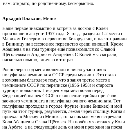
нам: открыто, по-родственному, бескорыстно.
Аркадий Плакхин
, Минск
Наше первое знакомство и встреча за доской с Колей
произошли в августе 1957 года. Я тогда разделил 1-2 места с
Мариком Геллером в первенстве Белоруссии, и нас отправили
в Винницу на всесоюзное первенство среди юношей. Кроме
Абациева я на том турнире ещё познакомился со Славой
Щёголевым и Андрисом Андрейко. С Колей мы сыграли,
насколько помню, вничью в тот раз.
Ровно через год меня включили в число участников
полуфинала чемпионата СССР среди мужчин. Это стало
возможным благодаря тому, что я занял третье место в
чемпионате СССР по переписке (1956-1958) и староста
турнира полковник Писарев ходатайствовал перед
Федерацией шашек СССР о включении тройки призёров
заочного чемпионата в полуфинал очного чемпионата. Тот
полуфинал проходил в городе Фрунзе (ныне Бишкек) и мой
путь на этот турнир, разумеется, лежал через столицу. Когда я
приехал в Москву из Минска, то на вокзале меня встречали
Коля Абациев и Слава Щёголев. На ночёвку я остался у Коли
на Арбате, а на следующий день он меня проводил на поезд