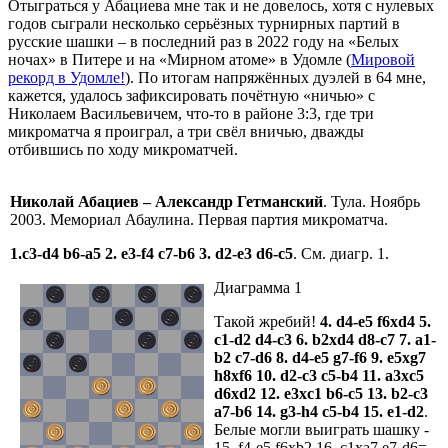
Отыграться у Абациева мне так и не довелось, хотя с нулевых
годов сыграли несколько серьёзных турнирных партий в
русские шашки – в последний раз в 2022 году на «Белых
ночах» в Питере и на «Мирном атоме» в Удомле (
Мировой
рекорд в Удомле!
). По итогам напряжённых дуэлей в 64 мне,
кажется, удалось зафиксировать почётную «ничью» с
Николаем Васильевичем, что-то в районе 3:3, где три
микроматча я проиграл, а три свёл вничью, дважды
отбившись по ходу микроматчей.
Николай Абациев – Александр Гетманский
. Тула. Ноябрь
2003. Мемориал Абаулина. Первая партия микроматча.
1.c3-d4 b6-а5 2. e3-f4 c7-b6 3. d2-e3 d6-c5
. См. диагр. 1.
Диаграмма 1
Такой жребий!
4. d4-e5 f6xd4 5.
c1-d2 d4-c3 6. b2xd4 d8-c7 7. а1-
b2 с7-d6 8. d4-e5 g7-f6 9. e5xg7
h8xf6 10. d2-c3 c5-b4 11. а3хс5
d6xd2 12. e3xc1 b6-c5 13. b2-c3
а7-b6 14. g3-h4 c5-b4 15. e1-d2
.
Белые могли выиграть шашку -
15. f4-e5 f6xb2 16. c1xа7 e7-d6=,