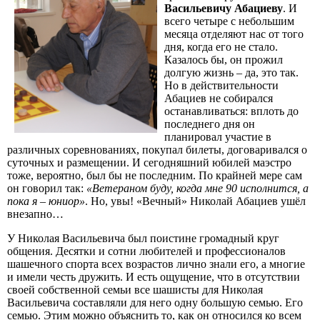
Васильевичу Абациеву
. И
всего четыре с небольшим
месяца отделяют нас от того
дня, когда его не стало.
Казалось бы, он прожил
долгую жизнь – да, это так.
Но в действительности
Абациев не собирался
останавливаться: вплоть до
последнего дня он
планировал участие в
различных соревнованиях, покупал билеты, договаривался о
суточных и размещении. И сегодняшний юбилей маэстро
тоже, вероятно, был бы не последним. По крайней мере сам
он говорил так:
«Ветераном буду, когда мне 90 исполнится, а
пока я – юниор»
. Но, увы! «Вечный» Николай Абациев ушёл
внезапно…
У Николая Васильевича был поистине громадный круг
общения. Десятки и сотни любителей и профессионалов
шашечного спорта всех возрастов лично знали его, а многие
и имели честь дружить. И есть ощущение, что в отсутствии
своей собственной семьи все шашисты для Николая
Васильевича составляли для него одну большую семью. Его
семью. Этим можно объяснить то, как он относился ко всем