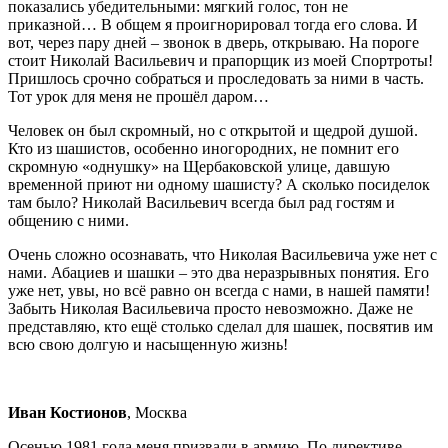
показались убедительными: мягкий голос, тон не
приказной… В общем я проигнорировал тогда его слова. И
вот, через пару дней – звонок в дверь, открываю. На пороге
стоит Николай Васильевич и прапорщик из моей Спортроты!
Пришлось срочно собраться и проследовать за ними в часть.
Тот урок для меня не прошёл даром…
Человек он был скромный, но с открытой и щедрой душой.
Кто из шашистов, особенно иногородних, не помнит его
скромную «однушку» на Щербаковской улице, давшую
временной приют ни одному шашисту? А сколько посиделок
там было? Николай Васильевич всегда был рад гостям и
общению с ними.
Очень сложно осознавать, что Николая Васильевича уже нет с
нами. Абациев и шашки – это два неразрывных понятия. Его
уже нет, увы, но всё равно он всегда с нами, в нашей памяти!
Забыть Николая Васильевича просто невозможно. Даже не
представляю, кто ещё столько сделал для шашек, посвятив им
всю свою долгую и насыщенную жизнь!
Иван Костионов
, Москва
Осенью 1981 года меня призвали в армию. По директиве