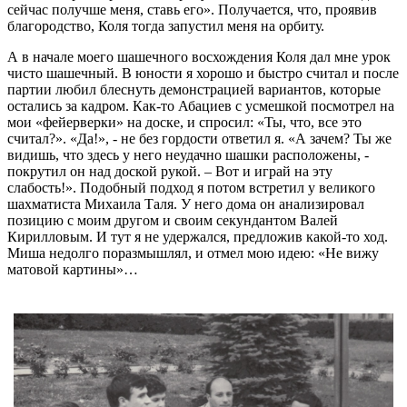
сейчас получше меня, ставь его». Получается, что, проявив
благородство, Коля тогда запустил меня на орбиту.
А в начале моего шашечного восхождения Коля дал мне урок
чисто шашечный. В юности я хорошо и быстро считал и после
партии любил блеснуть демонстрацией вариантов, которые
остались за кадром. Как-то Абациев с усмешкой посмотрел на
мои «фейерверки» на доске, и спросил: «Ты, что, все это
считал?». «Да!», - не без гордости ответил я. «А зачем? Ты же
видишь, что здесь у него неудачно шашки расположены, -
покрутил он над доской рукой. – Вот и играй на эту
слабость!». Подобный подход я потом встретил у великого
шахматиста Михаила Таля. У него дома он анализировал
позицию с моим другом и своим секундантом Валей
Кирилловым. И тут я не удержался, предложив какой-то ход.
Миша недолго поразмышлял, и отмел мою идею: «Не вижу
матовой картины»…