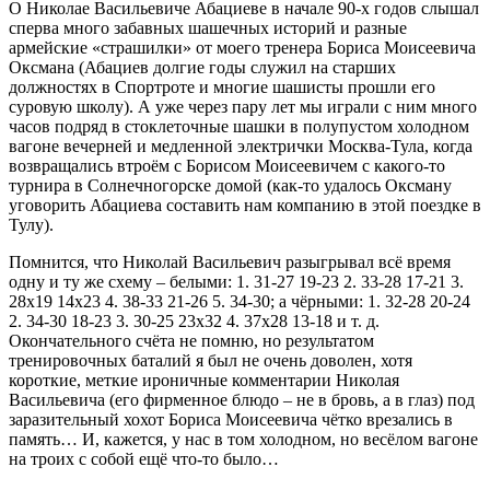
О Николае Васильевиче Абациеве в начале 90-х годов слышал
сперва много забавных шашечных историй и разные
армейские «страшилки» от моего тренера Бориса Моисеевича
Оксмана (Абациев долгие годы служил на старших
должностях в Спортроте и многие шашисты прошли его
суровую школу). А уже через пару лет мы играли с ним много
часов подряд в стоклеточные шашки в полупустом холодном
вагоне вечерней и медленной электрички Москва-Тула, когда
возвращались втроём с Борисом Моисеевичем с какого-то
турнира в Солнечногорске домой (как-то удалось Оксману
уговорить Абациева составить нам компанию в этой поездке в
Тулу).
Помнится, что Николай Васильевич разыгрывал всё время
одну и ту же схему – белыми: 1. 31-27 19-23 2. 33-28 17-21 3.
28х19 14х23 4. 38-33 21-26 5. 34-30; а чёрными: 1. 32-28 20-24
2. 34-30 18-23 3. 30-25 23х32 4. 37х28 13-18 и т. д.
Окончательного счёта не помню, но результатом
тренировочных баталий я был не очень доволен, хотя
короткие, меткие ироничные комментарии Николая
Васильевича (его фирменное блюдо – не в бровь, а в глаз) под
заразительный хохот Бориса Моисеевича чётко врезались в
память… И, кажется, у нас в том холодном, но весёлом вагоне
на троих с собой ещё что-то было…