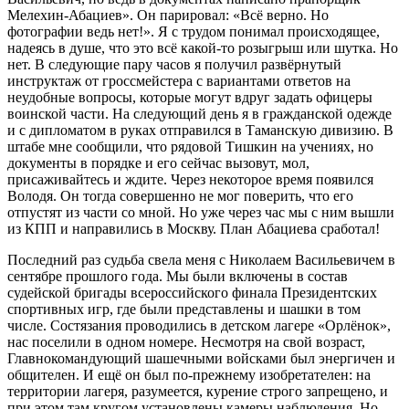
Мелехин-Абациев». Он парировал: «Всё верно. Но
фотографии ведь нет!». Я с трудом понимал происходящее,
надеясь в душе, что это всё какой-то розыгрыш или шутка. Но
нет. В следующие пару часов я получил развёрнутый
инструктаж от гроссмейстера с вариантами ответов на
неудобные вопросы, которые могут вдруг задать офицеры
воинской части. На следующий день я в гражданской одежде
и с дипломатом в руках отправился в Таманскую дивизию. В
штабе мне сообщили, что рядовой Тишкин на учениях, но
документы в порядке и его сейчас вызовут, мол,
присаживайтесь и ждите. Через некоторое время появился
Володя. Он тогда совершенно не мог поверить, что его
отпустят из части со мной. Но уже через час мы с ним вышли
из КПП и направились в Москву. План Абациева сработал!
Последний раз судьба свела меня с Николаем Васильевичем в
сентябре прошлого года. Мы были включены в состав
судейской бригады всероссийского финала Президентских
спортивных игр, где были представлены и шашки в том
числе. Состязания проводились в детском лагере «Орлёнок»,
нас поселили в одном номере. Несмотря на свой возраст,
Главнокомандующий шашечными войсками был энергичен и
общителен. И ещё он был по-прежнему изобретателен: на
территории лагеря, разумеется, курение строго запрещено, и
при этом там кругом установлены камеры наблюдения. Но