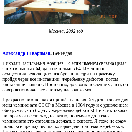
Москва, 2002 год
Александр Шварцман
,
Венендал
Николай Васильевич Абациев – с этим именем связана целая
эпоха в шашках 64, да и не только в 64. Именно он
осуществил революцию: изобрел и внедрил в практику,
пройдя через все инстанции, жеребьевку дебютов, потом
«летающие шашки». Постоянно, до своих последних дней, он
совершенствовал эту систему насколько мог.
Прекрасно помню, как я пришёл на первый тур знакового для
меня чемпионата СССР в Москве в 1984 году и с удивлением
обнаружил, что будет… жеребьевка дебютов! Не все к такому
повороту отнеслись однозначно, почему-то до начала
чемпионата это старались держать в секрете. Я тоже не сразу
понял все преимущества, которые дает система жеребьевки.
Поначалу играл очень тяжело, но совершенно неожиданно