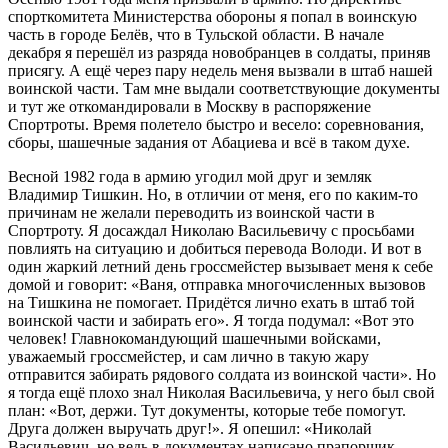
спорткомитета Министерства обороны я попал в воинскую
часть в городе Белёв, что в Тульской области. В начале
декабря я перешёл из разряда новобранцев в солдаты, приняв
присягу. А ещё через пару недель меня вызвали в штаб нашей
воинской части. Там мне выдали соответствующие документы
и тут же откомандировали в Москву в распоряжение
Спортроты. Время полетело быстро и весело: соревнования,
сборы, шашечные задания от Абациева и всё в таком духе.
Весной 1982 года в армию угодил мой друг и земляк
Владимир Тишкин. Но, в отличии от меня, его по каким-то
причинам не желали переводить из воинской части в
Спортроту. Я досаждал Николаю Васильевичу с просьбами
повлиять на ситуацию и добиться перевода Володи. И вот в
один жаркий летний день гроссмейстер вызывает меня к себе
домой и говорит: «Ваня, отправка многочисленных вызовов
на Тишкина не помогает. Придётся лично ехать в штаб той
воинской части и забирать его». Я тогда подумал: «Вот это
человек! Главнокомандующий шашечными войсками,
уважаемый гроссмейстер, и сам лично в такую жару
отправится забирать рядового солдата из воинской части». Но
я тогда ещё плохо знал Николая Васильевича, у него был свой
план: «Вот, держи. Тут документы, которые тебе помогут.
Друга должен выручать друг!». Я опешил: «Николай
Васильевич, но ведь в документах написано прапорщик