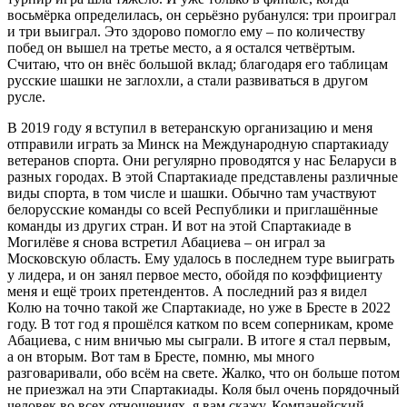
восьмёрка определилась, он серьёзно рубанулся: три проиграл
и три выиграл. Это здорово помогло ему – по количеству
побед он вышел на третье место, а я остался четвёртым.
Считаю, что он внёс большой вклад; благодаря его таблицам
русские шашки не заглохли, а стали развиваться в другом
русле.
В 2019 году я вступил в ветеранскую организацию и меня
отправили играть за Минск на Международную спартакиаду
ветеранов спорта. Они регулярно проводятся у нас Беларуси в
разных городах. В этой Спартакиаде представлены различные
виды спорта, в том числе и шашки. Обычно там участвуют
белорусские команды со всей Республики и приглашённые
команды из других стран. И вот на этой Спартакиаде в
Могилёве я снова встретил Абациева – он играл за
Московскую область. Ему удалось в последнем туре выиграть
у лидера, и он занял первое место, обойдя по коэффициенту
меня и ещё троих претендентов. А последний раз я видел
Колю на точно такой же Спартакиаде, но уже в Бресте в 2022
году. В тот год я прошёлся катком по всем соперникам, кроме
Абациева, с ним вничью мы сыграли. В итоге я стал первым,
а он вторым. Вот там в Бресте, помню, мы много
разговаривали, обо всём на свете. Жалко, что он больше потом
не приезжал на эти Спартакиады. Коля был очень порядочный
человек во всех отношениях, я вам скажу. Компанейский,