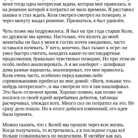
меня тогда одна интересная задача, которая мне нравилась, и
на решение которой я потратил не мало времени. Я расставил
шашки и стал ждать. Коля смотрел-смотрел на позицию, и
через минуту выдал решение. Признаться, я был удивлён.
Чуть позже мы подружились. Я был на три года старше Коли,
но дружили мы крепко. Настолько, что вплоть до моей
женитьбы он был у меня в гостях почти ежедневно, часто
оставался ночевать. У него, конечно, был талант к игре: он
умел быстро считать, находить какие-то нестандартные
продолжения, буквально чувствовал позицию. Но при этом не
особо любил анализировать. А я же наоборот – шлифовал
дома разные варианты, анализировал, это мне нравилось.
Коля очень часто, особенно перед какими-либо
соревнованиями прибегал ко мне домой: «Витя, покажи что-
нибудь интересное!», и мы смотрели что я там нашлифовал.
Это было отличное время. Хорошо помню, как позже он
носился со своей идеей жеребьёвки дебютов, таблицы
расчерчивал, убеждал всех. Много сил он потратил на это. Не
сразу дело пошло. Но в итоге добился изменений, его идея
была принята.
Можно сказать, что с Колей мы прошли через всю жизнь.
Когда получалось, то встречались, а в последние годы всё
больше созванивались по видеосвязи. В октябре как раз,