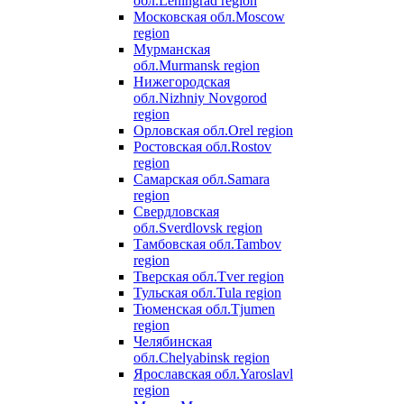
обл.
Leningrad region
Московская обл.
Moscow
region
Мурманская
обл.
Murmansk region
Нижегородская
обл.
Nizhniy Novgorod
region
Орловская обл.
Orel region
Ростовская обл.
Rostov
region
Самарская обл.
Samara
region
Свердловская
обл.
Sverdlovsk region
Тамбовская обл.
Tambov
region
Тверская обл.
Tver region
Тульская обл.
Tula region
Тюменская обл.
Tjumen
region
Челябинская
обл.
Chelyabinsk region
Ярославская обл.
Yaroslavl
region