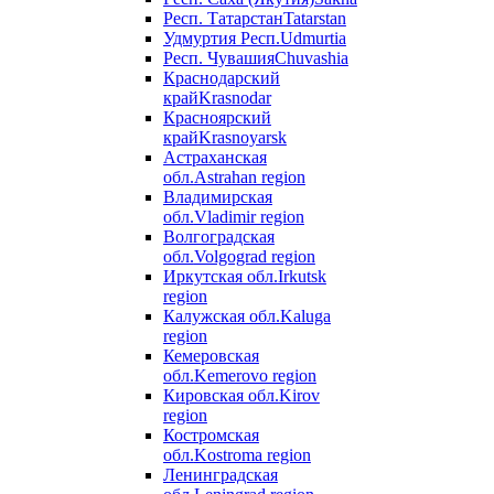
Респ. Татарстан
Tatarstan
Удмуртия Респ.
Udmurtia
Респ. Чувашия
Chuvashia
Краснодарский
край
Krasnodar
Красноярский
край
Krasnoyarsk
Астраханская
обл.
Astrahan region
Владимирская
обл.
Vladimir region
Волгоградская
обл.
Volgograd region
Иркутская обл.
Irkutsk
region
Калужская обл.
Kaluga
region
Кемеровская
обл.
Kemerovo region
Кировская обл.
Kirov
region
Костромская
обл.
Kostroma region
Ленинградская