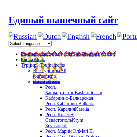
Единый шашечный сайт
Единый шашечный сайт
The Draughts Website
Блоги
Blogs
Турниры
Tournaments
Все турниры
All
tournaments
Россия
Russia
Респ.
Башкортостан
Bashkortostan
Кабардино-Балкарская
Респ.
Kabardino-Balkaria
Респ. Карелия
Karelia
Респ. Крым +
Севастополь
Krym +
Sevastopol'
Респ. Марий Эл
Mari El
Респ. Саха (Якутия)
Sakha