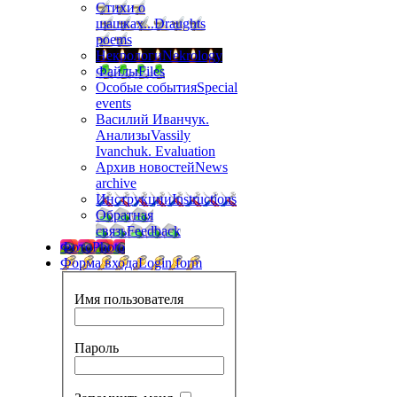
Стихи о
шашках...
Draughts
poems
Некрологи
Nekrology
Файлы
Files
Особые события
Special
events
Василий Иванчук.
Анализы
Vassily
Ivanchuk. Evaluation
Архив новостей
News
archive
Инструкции
Instructions
Обратная
связь
Feedback
Фото
Photo
Форма входа
Login form
Имя пользователя
Пароль