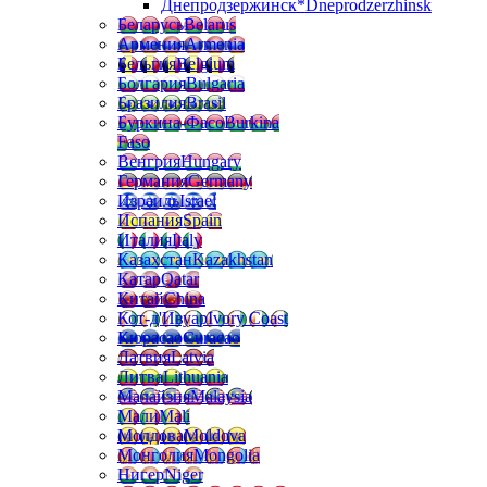
Днепродзержинск*
Dneprodzerzhinsk
Беларусь
Belarus
Армения
Armenia
Бельгия
Belgium
Болгария
Bulgaria
Бразилия
Brasil
Буркина-Фасо
Burkina
Faso
Венгрия
Hungary
Германия
Germany
Израиль
Israel
Испания
Spain
Италия
Italy
Казахстан
Kazakhstan
Катар
Qatar
Китай
China
Кот-д'Ивуар
Ivory Coast
Кюрасао
Curacao
Латвия
Latvia
Литва
Lithuania
Малайзия
Malaysia
Мали
Mali
Молдова
Moldova
Монголия
Mongolia
Нигер
Niger