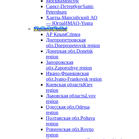
Москва
Moscow
Санкт-Петербург
Saint-
Petersburg
Ханты-Мансийский АО
— Югра
HMAO-Yugra
Украина
Ukraine
АР Крым
Crimea
Днепропетровская
обл.
Dnepropetrovsk region
Донецкая обл.
Donetsk
region
Запорожская
обл.
Zaporozhye region
Ивано-Франковская
обл.
Ivano-Frankovsk region
Киевская область
Kiev
region
Львовская область
Lvov
region
Одесская обл.
Odessa
region
Полтавская обл.
Poltava
region
Ровненская обл.
Rovno
region