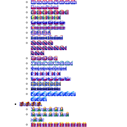
Нидерланды
Netherlands
Польша
Poland
Португалия
Portugal
Сенегал
Senegal
Словения
Slovenia
Суринам
Suriname
США
USA
Тайланд
Thailand
Тринидад и
Тобаго
Trinidad and
Tobago
Турция
Turkey
Узбекистан
Uzbekistan
Финляндия
Finland
Франция
France
Чехия
Czech Republic
Швеция
Sweden
Эстония
Estonia
Разные страны
Different
countries
Разное
Misc.
Учредители
CEO
Команда сайта
Team
website
Поздравления
Congratulations