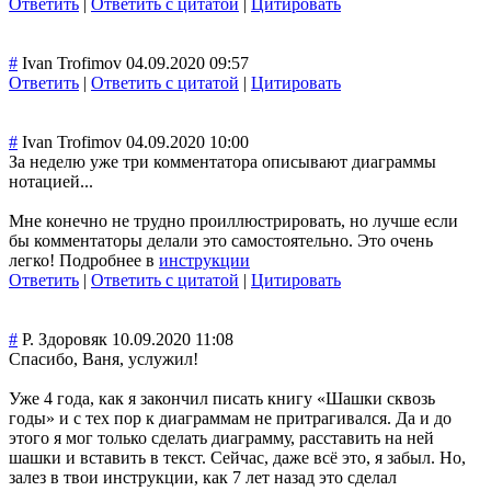
Ответить
|
Ответить с цитатой
|
Цитировать
#
Ivan Trofimov
04.09.2020 09:57
Ответить
|
Ответить с цитатой
|
Цитировать
#
Ivan Trofimov
04.09.2020 10:00
За неделю уже три комментатора описывают диаграммы
нотацией...
Мне конечно не трудно проиллюстрирова
ть, но лучше если
бы комментаторы делали это самостоятельно. Это очень
легко! Подробнее в
инструкции
Ответить
|
Ответить с цитатой
|
Цитировать
#
Р. Здоровяк
10.09.2020 11:08
Спасибо, Ваня, услужил!
Уже 4 года, как я закончил писать книгу «Шашки сквозь
годы» и с тех пор к диаграммам не притрагивался. Да и до
этого я мог только сделать диаграмму, расставить на ней
шашки и вставить в текст. Сейчас, даже всё это, я забыл. Но,
залез в твои инструкции, как 7 лет назад это сделал