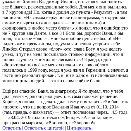
уважаемый мною Владимир Иванов, и пытался выполнить
все 8 шагов, рекомендованные тобой. Для меня они вылились
в 7 кругов ада! Но, когда я дошёл до пункта «Результат», а там
написано: «На самом верху появится диаграмма, которую вы
сможете вырезать (я догадался — не ножницами) и
скопировать в любое место блога»,- я понял, что я ошибся: это
не 7 кругов ада Данте, а все 8 ! Если бы, дорогой Ваня, я бы
знал, что такое «блог» - мне бы вообще цены не было! «Не
падать же в грязь лицом, подумал я и решил устроить себе
Ликбез. Открыл слово «блог» -это, слава Богу, я уже делать
умею, и тут на меня посыпалось столько информации, что я
понял - лучше с «ними» не связываться! Правда, одно
обстоятельство всё же меня успокоило: слово «блог»
появилось в 1999 году, когда я уже жил в Германии, а значит, я
частично реабилитирован, т. к. ни в одном из использованных
мною энциклопедий — этого слова ещё не было.
Ещё раз спасибо, Ваня, за диаграмму. Я-то думал, что у тебя
диаграмма «долгоиграющая»
. т. е. сама покажет решение.
Короче, я понял — сделать диаграмму и вставить её в блог так
«просто», что на вопрос Василия Иванчука от 01.10. 2014
(там, правда, о шахматах) — ответ последовал через....4,5 года
— 28.04. 2019 года от некого «Депор». «А в остальном,
прекрасная маркиза, всё хорошо, всё хорошо!»
Ответить
|
Ответить с цитатой
|
Цитировать