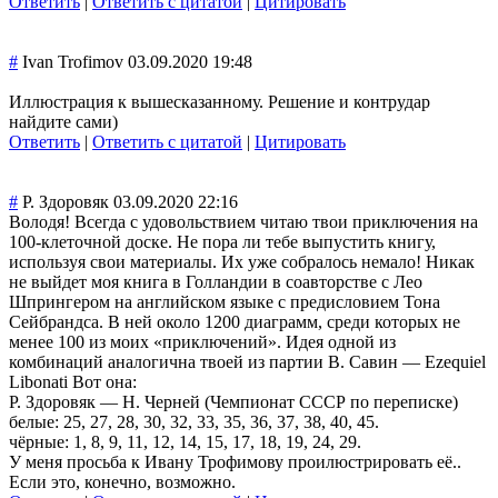
Ответить
|
Ответить с цитатой
|
Цитировать
#
Ivan Trofimov
03.09.2020 19:48
Иллюстрация к вышесказанному. Решение и контрудар
найдите сами)
Ответить
|
Ответить с цитатой
|
Цитировать
#
Р. Здоровяк
03.09.2020 22:16
Володя! Всегда с удовольствием читаю твои приключения на
100-клеточной доске. Не пора ли тебе выпустить книгу,
используя свои материалы. Их уже собралось немало! Никак
не выйдет моя книга в Голландии в соавторстве с Лео
Шпрингером на английском языке с предисловием Тона
Сейбрандса. В ней около 1200 диаграмм, среди которых не
менее 100 из моих «приключений». Идея одной из
комбинаций аналогична твоей из партии В. Савин — Ezequiel
Libonati Вот она:
Р. Здоровяк — Н. Черней (Чемпионат СССР по переписке)
белые: 25, 27, 28, 30, 32, 33, 35, 36, 37, 38, 40, 45.
чёрные: 1, 8, 9, 11, 12, 14, 15, 17, 18, 19, 24, 29.
У меня просьба к Ивану Трофимову проилюстрироват
ь её..
Если это, конечно, возможно.