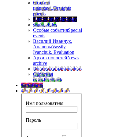
Стихи о
шашках...
Draughts
poems
Некрологи
Nekrology
Файлы
Files
Особые события
Special
events
Василий Иванчук.
Анализы
Vassily
Ivanchuk. Evaluation
Архив новостей
News
archive
Инструкции
Instructions
Обратная
связь
Feedback
Фото
Photo
Форма входа
Login form
Имя пользователя
Пароль