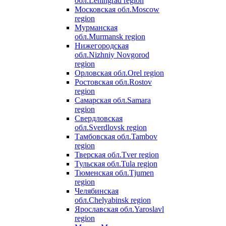
обл.
Leningrad region
Московская обл.
Moscow
region
Мурманская
обл.
Murmansk region
Нижегородская
обл.
Nizhniy Novgorod
region
Орловская обл.
Orel region
Ростовская обл.
Rostov
region
Самарская обл.
Samara
region
Свердловская
обл.
Sverdlovsk region
Тамбовская обл.
Tambov
region
Тверская обл.
Tver region
Тульская обл.
Tula region
Тюменская обл.
Tjumen
region
Челябинская
обл.
Chelyabinsk region
Ярославская обл.
Yaroslavl
region