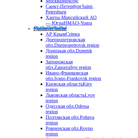
Москва
Moscow
Санкт-Петербург
Saint-
Petersburg
Ханты-Мансийский АО
— Югра
HMAO-Yugra
Украина
Ukraine
АР Крым
Crimea
Днепропетровская
обл.
Dnepropetrovsk region
Донецкая обл.
Donetsk
region
Запорожская
обл.
Zaporozhye region
Ивано-Франковская
обл.
Ivano-Frankovsk region
Киевская область
Kiev
region
Львовская область
Lvov
region
Одесская обл.
Odessa
region
Полтавская обл.
Poltava
region
Ровненская обл.
Rovno
region