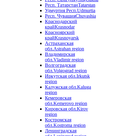
Респ. Татарстан
Tatarstan
Удмуртия Респ.
Udmurtia
Респ. Чувашия
Chuvashia
Краснодарский
край
Krasnodar
Красноярский
край
Krasnoyarsk
Астраханская
обл.
Astrahan region
Владимирская
обл.
Vladimir region
Волгоградская
обл.
Volgograd region
Иркутская обл.
Irkutsk
region
Калужская обл.
Kaluga
region
Кемеровская
обл.
Kemerovo region
Кировская обл.
Kirov
region
Костромская
обл.
Kostroma region
Ленинградская