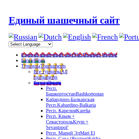
Единый шашечный сайт
Единый шашечный сайт
The Draughts Website
Блоги
Blogs
Турниры
Tournaments
Все турниры
All
tournaments
Россия
Russia
Респ.
Башкортостан
Bashkortostan
Кабардино-Балкарская
Респ.
Kabardino-Balkaria
Респ. Карелия
Karelia
Респ. Крым +
Севастополь
Krym +
Sevastopol'
Респ. Марий Эл
Mari El
Респ. Саха (Якутия)
Sakha