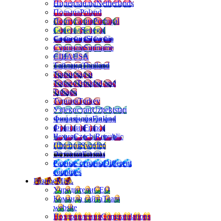
Нидерланды
Netherlands
Польша
Poland
Португалия
Portugal
Сенегал
Senegal
Словения
Slovenia
Суринам
Suriname
США
USA
Тайланд
Thailand
Тринидад и
Тобаго
Trinidad and
Tobago
Турция
Turkey
Узбекистан
Uzbekistan
Финляндия
Finland
Франция
France
Чехия
Czech Republic
Швеция
Sweden
Эстония
Estonia
Разные страны
Different
countries
Разное
Misc.
Учредители
CEO
Команда сайта
Team
website
Поздравления
Congratulations