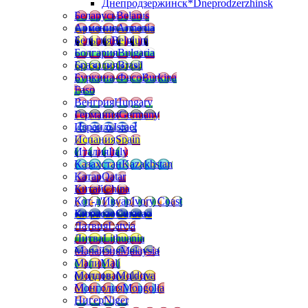
Днепродзержинск*
Dneprodzerzhinsk
Беларусь
Belarus
Армения
Armenia
Бельгия
Belgium
Болгария
Bulgaria
Бразилия
Brasil
Буркина-Фасо
Burkina
Faso
Венгрия
Hungary
Германия
Germany
Израиль
Israel
Испания
Spain
Италия
Italy
Казахстан
Kazakhstan
Катар
Qatar
Китай
China
Кот-д'Ивуар
Ivory Coast
Кюрасао
Curacao
Латвия
Latvia
Литва
Lithuania
Малайзия
Malaysia
Мали
Mali
Молдова
Moldova
Монголия
Mongolia
Нигер
Niger