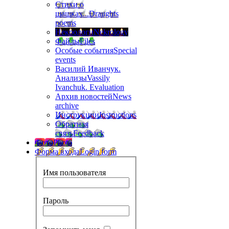
Стихи о
шашках...
Draughts
poems
Некрологи
Nekrology
Файлы
Files
Особые события
Special
events
Василий Иванчук.
Анализы
Vassily
Ivanchuk. Evaluation
Архив новостей
News
archive
Инструкции
Instructions
Обратная
связь
Feedback
Фото
Photo
Форма входа
Login form
Имя пользователя
Пароль