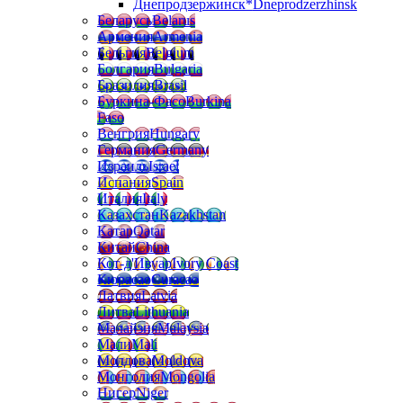
Днепродзержинск*
Dneprodzerzhinsk
Беларусь
Belarus
Армения
Armenia
Бельгия
Belgium
Болгария
Bulgaria
Бразилия
Brasil
Буркина-Фасо
Burkina
Faso
Венгрия
Hungary
Германия
Germany
Израиль
Israel
Испания
Spain
Италия
Italy
Казахстан
Kazakhstan
Катар
Qatar
Китай
China
Кот-д'Ивуар
Ivory Coast
Кюрасао
Curacao
Латвия
Latvia
Литва
Lithuania
Малайзия
Malaysia
Мали
Mali
Молдова
Moldova
Монголия
Mongolia
Нигер
Niger