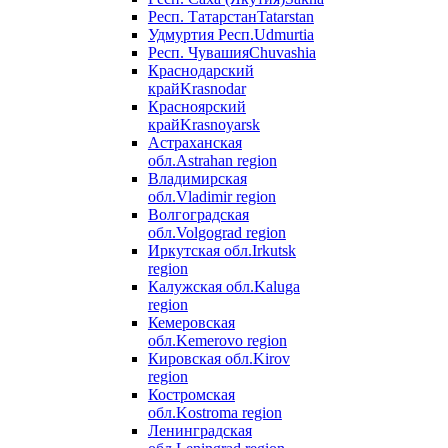
Респ. Татарстан
Tatarstan
Удмуртия Респ.
Udmurtia
Респ. Чувашия
Chuvashia
Краснодарский
край
Krasnodar
Красноярский
край
Krasnoyarsk
Астраханская
обл.
Astrahan region
Владимирская
обл.
Vladimir region
Волгоградская
обл.
Volgograd region
Иркутская обл.
Irkutsk
region
Калужская обл.
Kaluga
region
Кемеровская
обл.
Kemerovo region
Кировская обл.
Kirov
region
Костромская
обл.
Kostroma region
Ленинградская