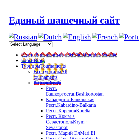
Единый шашечный сайт
Единый шашечный сайт
The Draughts Website
Блоги
Blogs
Турниры
Tournaments
Все турниры
All
tournaments
Россия
Russia
Респ.
Башкортостан
Bashkortostan
Кабардино-Балкарская
Респ.
Kabardino-Balkaria
Респ. Карелия
Karelia
Респ. Крым +
Севастополь
Krym +
Sevastopol'
Респ. Марий Эл
Mari El
Респ. Саха (Якутия)
Sakha