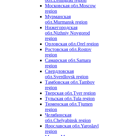
обл.
Leningrad region
Московская обл.
Moscow
region
Мурманская
обл.
Murmansk region
Нижегородская
обл.
Nizhniy Novgorod
region
Орловская обл.
Orel region
Ростовская обл.
Rostov
region
Самарская обл.
Samara
region
Свердловская
обл.
Sverdlovsk region
Тамбовская обл.
Tambov
region
Тверская обл.
Tver region
Тульская обл.
Tula region
Тюменская обл.
Tjumen
region
Челябинская
обл.
Chelyabinsk region
Ярославская обл.
Yaroslavl
region