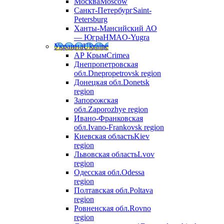
Москва
Moscow
Санкт-Петербург
Saint-
Petersburg
Ханты-Мансийский АО
— Югра
HMAO-Yugra
Украина
Ukraine
АР Крым
Crimea
Днепропетровская
обл.
Dnepropetrovsk region
Донецкая обл.
Donetsk
region
Запорожская
обл.
Zaporozhye region
Ивано-Франковская
обл.
Ivano-Frankovsk region
Киевская область
Kiev
region
Львовская область
Lvov
region
Одесская обл.
Odessa
region
Полтавская обл.
Poltava
region
Ровненская обл.
Rovno
region