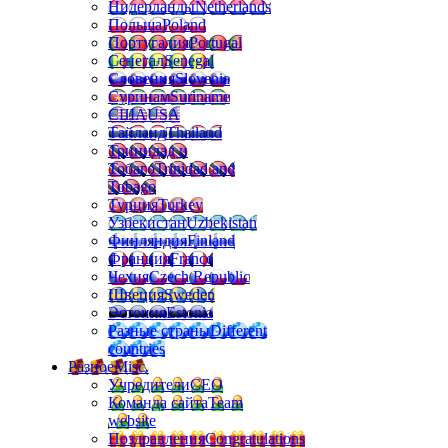
Нидерланды
Netherlands
Польша
Poland
Португалия
Portugal
Сенегал
Senegal
Словения
Slovenia
Суринам
Suriname
США
USA
Тайланд
Thailand
Тринидад и
Тобаго
Trinidad and
Tobago
Турция
Turkey
Узбекистан
Uzbekistan
Финляндия
Finland
Франция
France
Чехия
Czech Republic
Швеция
Sweden
Эстония
Estonia
Разные страны
Different
countries
Разное
Misc.
Учредители
CEO
Команда сайта
Team
website
Поздравления
Congratulations