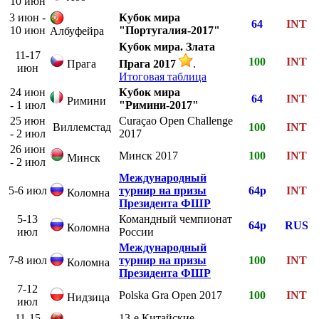
10 июн
3 июн -
Кубок мира
64
INT
10 июн
"Португалия-2017"
Албуфейра
Кубок мира. Злата
11-17
100
INT
Прага
Прага 2017
.
июн
Итоговая таблица
24 июн
Кубок мира
64
INT
Римини
- 1 июл
"Римини-2017"
25 июн
Curaçao Open Challenge
Виллемстад
100
INT
- 2 июл
2017
26 июн
Минск 2017
100
INT
Минск
- 2 июл
Международный
5-6 июл
турнир на призы
64р
INT
Коломна
Президента ФШР
5-13
Командный чемпионат
64р
RUS
Коломна
июл
России
Международный
7-8 июл
турнир на призы
100
INT
Коломна
Президента ФШР
7-12
Polska Gra Open 2017
100
INT
Нидзица
июл
11-15
13-е Китайские