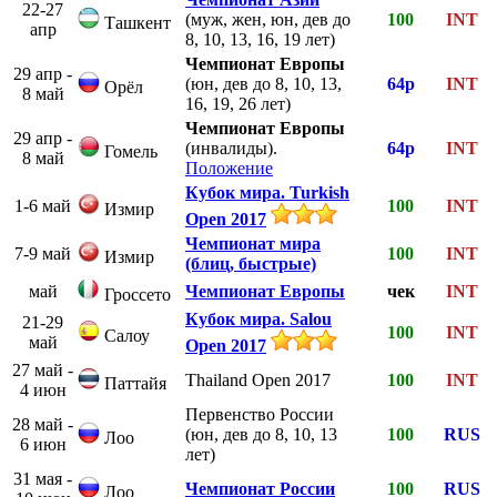
22-27
(муж, жен, юн, дев до
100
INT
Ташкент
апр
8, 10, 13, 16, 19 лет)
Чемпионат Европы
29 апр -
(юн, дев до 8, 10, 13,
64р
INT
Орёл
8 май
16, 19, 26 лет)
Чемпионат Европы
29 апр -
(инвалиды).
64р
INT
Гомель
8 май
Положение
Кубок мира. Turkish
1-6 май
100
INT
Измир
Open 2017
Чемпионат мира
7-9 май
100
INT
Измир
(блиц, быстрые)
май
Чемпионат Европы
чек
INT
Гроссето
Кубок мира. Salou
21-29
100
INT
Салоу
май
Open 2017
27 май -
Thailand Open 2017
100
INT
Паттайя
4 июн
Первенство России
28 май -
(юн, дев до 8, 10, 13
100
RUS
Лоо
6 июн
лет)
31 мая -
Чемпионат России
100
RUS
Лоо