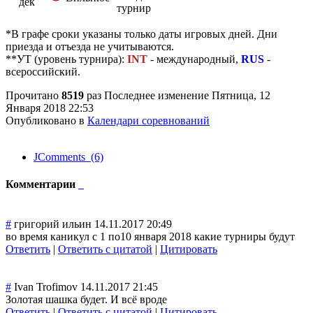
дек
турнир
*В графе сроки указаны только даты игровых дней. Дни
приезда и отъезда не учитываются.
**УТ (уровень турнира):
INT
- международный,
RUS
-
всероссийский.
Прочитано
8519
раз
Последнее изменение Пятница, 12
Января 2018 22:53
Опубликовано в
Календари соревнований
JComments (6)
Комментарии
#
григорий ильин
14.11.2017 20:49
во время каникул с 1 по10 января 2018 какие турниры будут
Ответить
|
Ответить с цитатой
|
Цитировать
#
Ivan Trofimov
14.11.2017 21:45
Золотая шашка будет. И всё вроде
Ответить
|
Ответить с цитатой
|
Цитировать