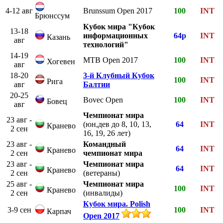
4-12 авг
Brunssum Open 2017
100
INT
Брюнссум
Кубок мира "Кубок
13-18
информационных
64р
INT
Казань
авг
технологий"
14-19
MTB Open 2017
100
INT
Хогевен
авг
18-20
3-й Клубный Кубок
100
INT
Рига
авг
Балтии
20-25
Bovec Open
100
INT
Бовец
авг
Чемпионат мира
23 авг -
(юн,дев до 8, 10, 13,
64
INT
Кранево
2 сен
16, 19, 26 лет)
23 авг -
Командный
64
INT
Кранево
2 сен
чемпионат мира
23 авг -
Чемпионат мира
64
INT
Кранево
2 сен
(ветераны)
25 авг -
Чемпионат мира
100
INT
Кранево
2 сен
(инвалиды)
Кубок мира. Polish
3-9 сен
100
INT
Карпач
Open 2017