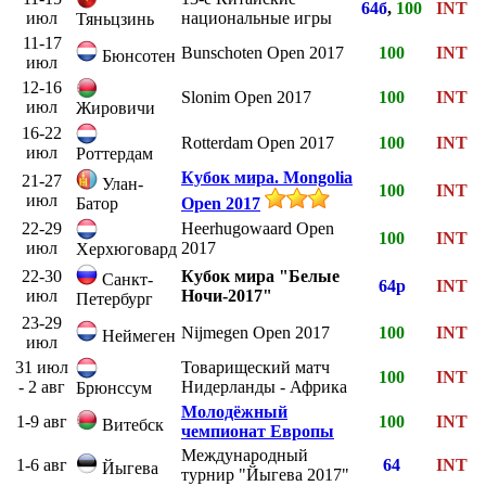
64б
,
100
INT
июл
национальные игры
Тяньцзинь
11-17
Bunschoten Open 2017
100
INT
Бюнсотен
июл
12-16
Slonim Open 2017
100
INT
июл
Жировичи
16-22
Rotterdam Open 2017
100
INT
июл
Роттердам
Кубок мира. Mongolia
21-27
Улан-
100
INT
июл
Батор
Open 2017
22-29
Heerhugowaard Open
100
INT
июл
2017
Херхюговард
22-30
Кубок мира "Белые
Санкт-
64р
INT
июл
Ночи-2017"
Петербург
23-29
Nijmegen Open 2017
100
INT
Неймеген
июл
31 июл
Товарищеский матч
100
INT
- 2 авг
Нидерланды - Африка
Брюнссум
Молодёжный
1-9 авг
100
INT
Витебск
чемпионат Европы
Международный
1-6 авг
64
INT
Йыгева
турнир "Йыгева 2017"