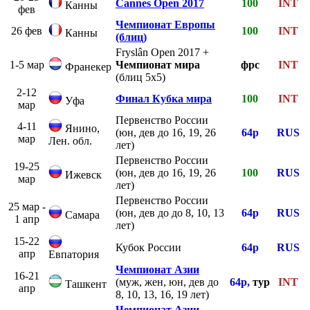
Cannes Open 2017
100
INT
Канны
фев
Чемпионат Европы
26 фев
100
INT
Канны
(блиц)
Fryslân Open 2017 +
1-5 мар
Чемпионат мира
фрс
INT
Франекер
(блиц 5х5)
2-12
Финал Кубка мира
100
INT
Уфа
мар
Первенство России
4-11
Янино,
(юн, дев до 16, 19, 26
64р
RUS
мар
Лен. обл.
лет)
Первенство России
19-25
(юн, дев до 16, 19, 26
100
RUS
Ижевск
мар
лет)
Первенство России
25 мар -
(юн, дев до до 8, 10, 13
64р
RUS
Самара
1 апр
лет)
15-22
Кубок России
64р
RUS
апр
Евпатория
Чемпионат Азии
16-21
(муж, жен, юн, дев до
64р,
тур
INT
Ташкент
апр
8, 10, 13, 16, 19 лет)
Чемпионат Азии