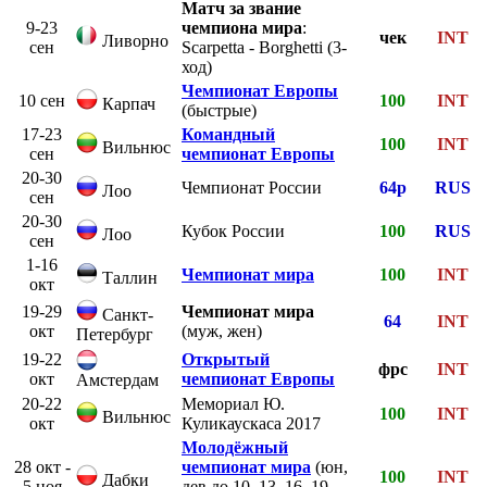
Матч за звание
9-23
чемпиона мира
:
чек
INT
Ливорно
сен
Scarpetta - Borghetti (3-
ход)
Чемпионат Европы
10 сен
100
INT
Карпач
(быстрые)
17-23
Командный
100
INT
Вильнюс
сен
чемпионат Европы
20-30
Чемпионат России
64р
RUS
Лоо
сен
20-30
Кубок России
100
RUS
Лоо
сен
1-16
Чемпионат мира
100
INT
Таллин
окт
19-29
Чемпионат мира
Санкт-
64
INT
окт
(муж, жен)
Петербург
19-22
Открытый
фрс
INT
окт
чемпионат Европы
Амстердам
20-22
Мемориал Ю.
100
INT
Вильнюс
окт
Куликаускаса 2017
Молодёжный
28 окт -
чемпионат мира
(юн,
100
INT
Дабки
5 ноя
дев до 10, 13, 16, 19