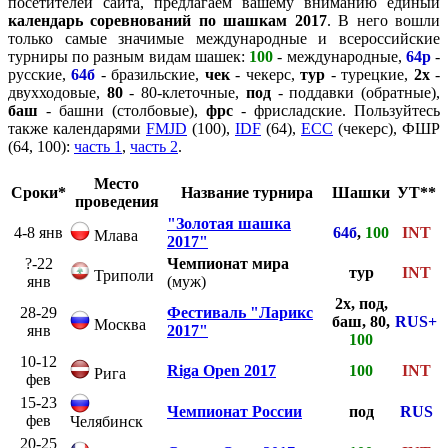
посетителей сайта, предлагаем вашему вниманию единый
календарь соревнований по шашкам 2017
. В него вошли
только самые значимые международные и всероссийские
турниры по разным видам шашек:
100
- международные,
64р
-
русские,
64б
- бразильские,
чек
- чекерс,
тур
- турецкие,
2х
-
двухходовые,
80
- 80-клеточные,
под
- поддавки (обратные),
баш
- башни (столбовые),
фрс
- фрисладские. Пользуйтесь
также календарями
FMJD
(100),
IDF
(64),
ECC
(чекерс), ФШР
(64, 100):
часть 1
,
часть 2
.
Место
Сроки*
Название турнира
Шашки
УТ**
проведения
"Золотая шашка
4-8 янв
64б
,
100
INT
Млава
2017"
?-22
Чемпионат мира
тур
INT
Триполи
янв
(муж)
2х, под,
28-29
Фестиваль "Ларикс
баш, 80,
RUS+
Москва
янв
2017"
100
10-12
Riga Open 2017
100
INT
Рига
фев
15-23
Чемпионат России
под
RUS
фев
Челябинск
20-25