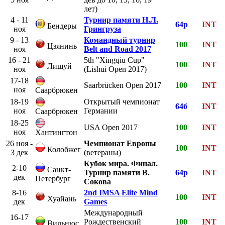
лет)
4 - 11
Турнир памяти Н.Л.
64р
INT
Бендеры
ноя
Грингруза
9 - 13
Командный турнир
100
INT
Цзянинь
ноя
Belt and Road 2017
16 - 21
5th "Xingqiu Cup"
100
INT
Лишуй
ноя
(Lishui Open 2017)
17-18
Saarbrücken Open 2017
100
INT
ноя
Саарбрюкен
18-19
Открытый чемпионат
64б
INT
ноя
Германии
Саарбрюкен
18-25
USA Open 2017
100
INT
ноя
Хантингтон
26 ноя -
Чемпионат Европы
100
INT
Колобжег
3 дек
(ветераны)
Кубок мира. Финал.
2-10
Санкт-
Турнир памяти В.
64р
INT
дек
Петербург
Сокова
8-16
2nd IMSA Elite Mind
100
INT
Хуайань
дек
Games
Международный
16-17
Рождественский
100
INT
Вильнюс